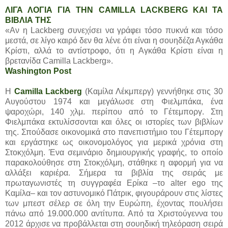
ΛΙΓΑ ΛΟΓΙΑ ΓΙΑ ΤΗΝ CAMILLA LACKBERG ΚΑΙ ΤΑ
ΒΙΒΛΙΑ ΤΗΣ
«Αν η Lackberg συνεχίσει να γράφει τόσο πυκνά και τόσο
μεστά, σε λίγο καιρό δεν θα λένε ότι είναι η σουηδέζα Αγκάθα
Κρίστι, αλλά το αντίστροφο, ότι η Αγκάθα Κρίστι είναι η
βρετανίδα Camilla Lackberg».
Washington Post
Η
Camilla Lackberg
(Καμίλα Λέκμπεργ) γεννήθηκε στις 30
Αυγούστου 1974 και μεγάλωσε στη Φιελμπάκα, ένα
ψαροχώρι, 140 χλμ. περίπου από το Γέτεμποργ. Στη
Φιελμπάκα εκτυλίσσονται και όλες οι ιστορίες των βιβλίων
της. Σπούδασε οικονομικά στο πανεπιστήμιο του Γέτεμποργ
και εργάστηκε ως οικονομολόγος για μερικά χρόνια στη
Στοκχόλμη. Ένα σεμινάριο δημιουργικής γραφής, το οποίο
παρακολούθησε στη Στοκχόλμη, στάθηκε η αφορμή για να
αλλάξει καριέρα. Σήμερα τα βιβλία της σειράς με
πρωταγωνιστές τη συγγραφέα Ερίκα –το alter ego της
Καμίλα– και τον αστυνομικό Πάτρικ, φιγουράρουν στις λίστες
των μπεστ σέλερ σε όλη την Ευρώπη, έχοντας πουλήσει
πάνω από 19.000.000 αντίτυπα. Από τα Χριστούγεννα του
2012 άρχισε να προβάλλεται στη σουηδική τηλεόραση σειρά