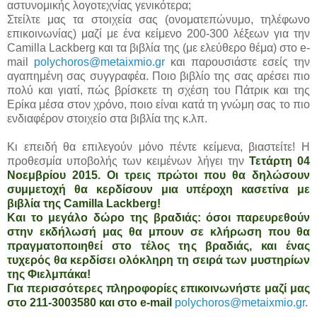
αστυνομικής λογοτεχνίας γενικότερα;
Στείλτε μας τα στοιχεία σας (ονοματεπώνυμο, τηλέφωνο
επικοινωνίας) μαζί με ένα κείμενο 200-300 λέξεων για την
Camilla Lackberg και τα βιβλία της (με ελεύθερο θέμα) στο e-
mail
polychoros@metaixmio.gr
και παρουσιάστε εσείς την
αγαπημένη σας συγγραφέα. Ποιο βιβλίο της σας αρέσει πιο
πολύ και γιατί, πώς βρίσκετε τη σχέση του Πάτρικ και της
Ερίκα μέσα στον χρόνο, ποιο είναι κατά τη γνώμη σας το πιο
ενδιαφέρον στοιχείο στα βιβλία της κ.λπ.
Κι επειδή θα επιλεγούν μόνο πέντε κείμενα, βιαστείτε! Η
προθεσμία υποβολής των κειμένων λήγει την
Τετάρτη 04
Νοεμβρίου 2015. Οι τρεις πρώτοι που θα δηλώσουν
συμμετοχή θα κερδίσουν μια υπέροχη κασετίνα με
βιβλία της Camilla Lackberg!
Και το μεγάλο δώρο της βραδιάς: όσοι παρευρεθούν
στην εκδήλωσή μας θα μπουν σε κλήρωση που θα
πραγματοποιηθεί στο τέλος της βραδιάς, και ένας
τυχερός θα κερδίσει ολόκληρη τη σειρά των μυστηρίων
της Φιελμπάκα!
Για περισσότερες πληροφορίες επικοινωνήστε μαζί μας
στο 211-3003580 και στο e-mail
polychoros@metaixmio.gr
.