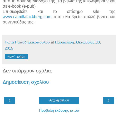
από τη σουηδή διάδοχό της. Τα βιβλία της κυκλοφορούν και
σε e-book (e-pub).
Επισκεφθείτε και το επίσημο site της
www.camillalackberg.com
, όπου θα βρείτε πολλά βίντεο και
συνεντεύξεις της.
Γιώτα Παπαδημακοπούλου
at
Παρασκευή, Οκτωβρίου 30,
2015
Κοινή χρήση
Δεν υπάρχουν σχόλια:
Δημοσίευση σχολίου
‹
›
Αρχική σελίδα
Προβολή έκδοσης ιστού