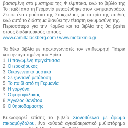
βασισμένη στα μυστήρια της Φιελμπάκα, ενώ το βιβλίο της
Το παιδί από τη Γερμανία μεταφέρθηκε στον κινηματογράφο.
Ζει σε ένα προάστιο της Στοκχόλμης με τα τρία της παιδιά,
ενώ αυτό το διάστημα διανύει την τέταρτη εγκυμοσύνη της.
Περισσότερα για την Καμίλα και τα βιβλία της θα βρείτε
στους διαδικτυακούς τόπους
www.camillalackberg.com / www.metaixmio.gr
Τα δέκα βιβλία με πρωταγωνιστές τον επιθεωρητή Πάτρικ
και την αγαπημένη του Ερίκα:
1.
Η παγωμένη πριγκίπισσα
2.
Ο ιεροκήρυκας
3.
Οικογενειακά μυστικά
4.
Σε ζωντανή μετάδοση
5.
Το παιδί από τη Γερμανία
6.
Η γοργόνα
7.
Ο φαροφύλακας
8.
Άγγελος θανάτου
9.
Ο θηριοδαμαστής
Κυκλοφορεί επίσης το βιβλίο
Χιονοθύελλα με άρωμα
πικραμύγδαλου
, ένα καθαρά αγκαθακριστικό μυθιστόρημα