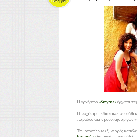
Οκτωβρίου
H oρχήστρα
«Smyrna»
έρχεται στ
Η ορχήστρα «Smyrna» συστάθηκ
παραδοσιακής μουσικής αμιγώς γυ
Την αποτελούν έξι νεαρές κοπέλες
Καμπούρη
(κανονάκι-τραγούδι),