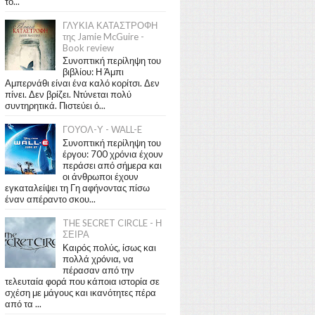
το...
ΓΛΥΚΙΑ ΚΑΤΑΣΤΡΟΦΗ
της Jamie McGuire -
Book review
Συνοπτική περίληψη του
βιβλίου: Η Άμπι
Αμπερνάθι είναι ένα καλό κορίτσι. Δεν
πίνει. Δεν βρίζει. Ντύνεται πολύ
συντηρητικά. Πιστεύει ό...
ΓΟΥΟΛ-Υ - WALL-E
Συνοπτική περίληψη του
έργου: 700 χρόνια έχουν
περάσει από σήμερα και
οι άνθρωποι έχουν
εγκαταλείψει τη Γη αφήνοντας πίσω
έναν απέραντο σκου...
THE SECRET CIRCLE - Η
ΣΕΙΡΑ
Καιρός πολύς, ίσως και
πολλά χρόνια, να
πέρασαν από την
τελευταία φορά που κάποια ιστορία σε
σχέση με μάγους και ικανότητες πέρα
από τα ...