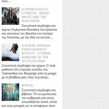
τους ...
Η ΧΙΟΝΑΤΗ ΚΑΙ Ο
ΚΥΝΗΓΟΣ - SNOW
WHITE AND THE
HUNTSMAN
Συνοπτική περίληψη του
έργου: Η μάγισσα Ravenna παντρεύεται
και σκοτώνει τον βασιλιά και πατέρα
της Χιονάτης, με την ίδια να γίνεται ...
Η ΑΙΩΝΙΑ ΛΙΑΚΑΔΑ
ΕΝΟΣ ΚΑΘΑΡΟΥ
ΜΥΑΛΟΥ - ETERNAL
SUNSHINE OF THE
SPOTLESS MIND
Συνοπτική περίληψη του έργου: Ο Joel
μαθαίνει ότι η πρώην κοπέλα του
Clementine τον διέγραψε από τη μνήμη
με τη βοήθεια μιας νέας τεχνολογ...
ΜΥΘΟΣ
Συνοπτική περίληψη του
βιβλίου: Το να ερωτευτείς
τον καθηγητή σου είναι
οπωσδήποτε κλισέ, αλλά
και πώς μπορείς να το αποφύγεις όταν