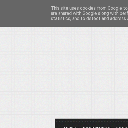
This site uses cookies from Google to 
Το μεγαλείο των Τεχ
are shared with Google along with per
statistics, and to detect and address 
Είμαστε πάντα εδώ για να μιλάμε γ