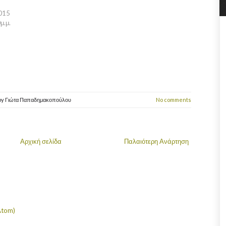
015
μ.μ.
by
Γιώτα Παπαδημακοπούλου
No comments
Αρχική σελίδα
Παλαιότερη Ανάρτηση
Atom)