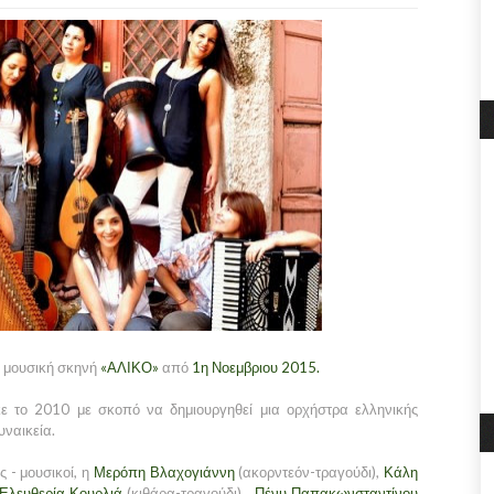
η μουσική σκηνή
«ΑΛΙΚΟ»
από
1η Νοεμβριου 2015.
ε το 2010 με σκοπό να δημιουργηθεί μια ορχήστρα ελληνικής
ναικεία.
 - μουσικοί, η
Μερόπη Βλαχογιάννη
(ακορντεόν-τραγούδι),
Κάλη
Ελευθερία Κουρλιά
(κιθάρα-τραγούδι),
Πένυ Παπακωνσταντίνου