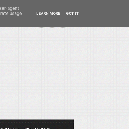
user-agent
erate usage
LEARN MORE
GOT IT