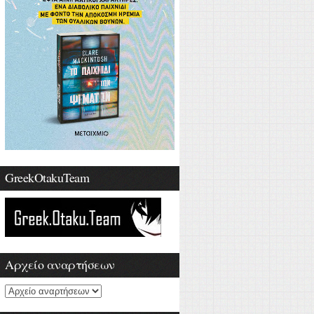
GreekOtakuTeam
Αρχείο αναρτήσεων