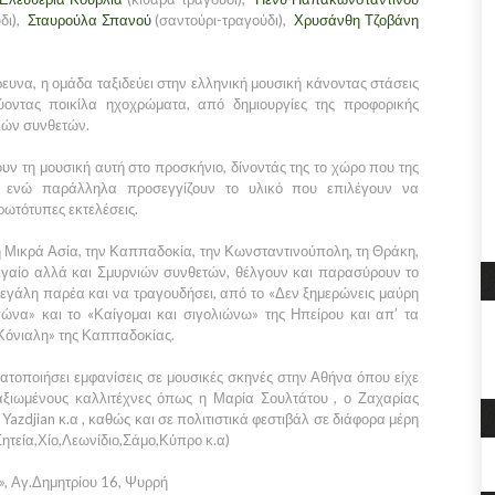
δι),
Σταυρούλα Σπανού
(σαντούρι-τραγούδι),
Χρυσάνθη Τζοβάνη
ευνα, η ομάδα ταξιδεύει στην ελληνική μουσική κάνοντας στάσεις
ύοντας ποικίλα ηχοχρώματα, από δημιουργίες της προφορικής
ιών συνθετών.
υν τη μουσική αυτή στο προσκήνιο, δίνοντάς της το χώρο που της
, ενώ παράλληλα προσεγγίζουν το υλικό που επιλέγουν να
ωτότυπες εκτελέσεις.
 Μικρά Ασία, την Καππαδοκία, την Κωνσταντινούπολη, τη Θράκη,
Αιγαίο αλλά και Σμυρνιών συνθετών, θέλγουν και παρασύρουν το
μεγάλη παρέα και να τραγουδήσει, από το «Δεν ξημερώνεις μαύρη
ώνα» και το «Καίγομαι και σιγολιώνω» της Ηπείρου και απ’ τα
Κόνιαλη» της Καππαδοκίας.
ατοποιήσει εμφανίσεις σε μουσικές σκηνές στην Αθήνα όπου είχε
αξιωμένους καλλιτέχνες όπως η Μαρία Σουλτάτου , ο Ζαχαρίας
Yazdjian κ.α , καθώς και σε πολιτιστικά φεστιβάλ σε διάφορα μέρη
Σητεία,Χίο,Λεωνίδιο,Σάμο,Κύπρο κ.α)
», Αγ.Δημητρίου 16, Ψυρρή