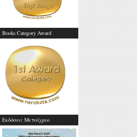
Books Category Award
Εκδόσεις Μεταίχμιο