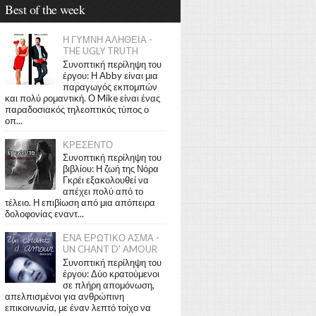
Best of the week
Η ΓΥΜΝΗ ΑΛΗΘΕΙΑ -
THE UGLY TRUTH
Συνοπτική περίληψη του
έργου: Η Abby είναι μια
παραγωγός εκπομπών
και πολύ ρομαντική. Ο Mike είναι ένας
παραδοσιακός τηλεοπτικός τύπος ο
οπ...
ΚΡΕΣΕΝΤΟ
Συνοπτική περίληψη του
βιβλίου: Η ζωή της Νόρα
Γκρέι εξακολουθεί να
απέχει πολύ από το
τέλειο. Η επιβίωση από μια απόπειρα
δολοφονίας εναντ...
ΕΝΑ ΕΡΩΤΙΚΟ ΑΣΜΑ -
UN CHANT D' AMOUR
Συνοπτική περίληψη του
έργου: Δύο κρατούμενοι
σε πλήρη απομόνωση,
απελπισμένοι για ανθρώπινη
επικοινωνία, με έναν λεπτό τοίχο να