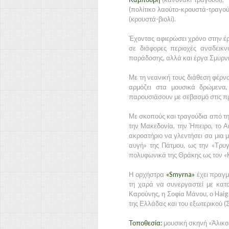
(πολίτικο λαούτο-κρουστά-τραγού
(κρουστά-βιολί).
Έχοντας αφιερώσει χρόνο στην έρ
σε διάφορες περιοχές αναδεικν
παράδοσης, αλλά και έργα Σμυρν
Με τη νεανική τους διάθεση φέρνο
αρμόζει στα μουσικά δρώμενα
παρουσιάσουν με σεβασμό στις πρ
Με σκοπούς και τραγούδια από τη
την Μακεδονία, την Ήπειρο, το 
ακροατήριο να γλεντήσει σα μια 
αυγή» της Πάτμου, ως την «Τρυγ
πολυφωνικά της Θράκης ως τον «
Η ορχήστρα
«Smyrna»
έχει πραγμ
τη χαρά να συνεργαστεί με κατ
Καρούνης, η Σοφία Μάνου, ο Haig 
της Ελλάδας και του εξωτερικού (
Τοποθεσία:
μουσική σκηνή «Άλικο