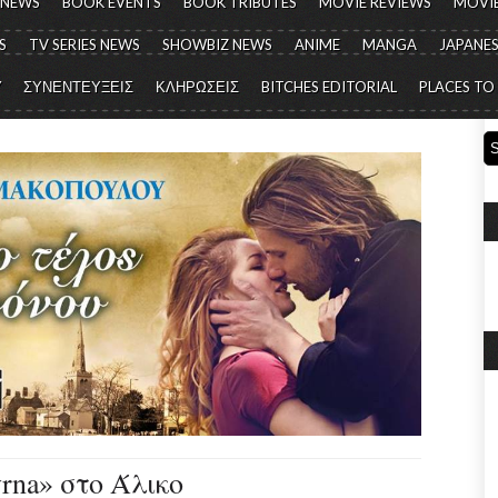
 NEWS
BOOK EVENTS
BOOK TRIBUTES
MOVIE REVIEWS
MOVIE
S
TV SERIES NEWS
SHOWBIZ NEWS
ANIME
MANGA
JAPANES
Y
ΣΥΝΕΝΤΕΥΞΕΙΣ
ΚΛΗΡΩΣΕΙΣ
BITCHES EDITORIAL
PLACES TO
rna» στο Άλικο