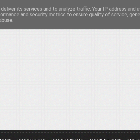
deliver its services and to analyze traffic. Your IP address and 
νών...
formance and security metrics to ensure quality of service, gen
abuse.
ια τον πολιτισμό, σε κάθε του μορφή και έκταση...