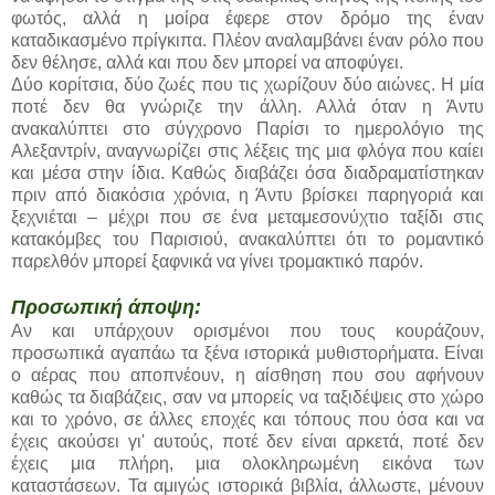
φωτός, αλλά η μοίρα έφερε στον δρόμο της έναν
καταδικασμένο πρίγκιπα. Πλέον αναλαμβάνει έναν ρόλο που
δεν θέλησε, αλλά και που δεν μπορεί να αποφύγει.
Δύο κορίτσια, δύο ζωές που τις χωρίζουν δύο αιώνες. Η μία
ποτέ δεν θα γνώριζε την άλλη. Αλλά όταν η Άντυ
ανακαλύπτει στο σύγχρονο Παρίσι το ημερολόγιο της
Αλεξαντρίν, αναγνωρίζει στις λέξεις της μια φλόγα που καίει
και μέσα στην ίδια. Καθώς διαβάζει όσα διαδραματίστηκαν
πριν από διακόσια χρόνια, η Άντυ βρίσκει παρηγοριά και
ξεχνιέται – μέχρι που σε ένα μεταμεσονύχτιο ταξίδι στις
κατακόμβες του Παρισιού, ανακαλύπτει ότι το ρομαντικό
παρελθόν μπορεί ξαφνικά να γίνει τρομακτικό παρόν.
Προσωπική άποψη:
Αν και υπάρχουν ορισμένοι που τους κουράζουν,
προσωπικά αγαπάω τα ξένα ιστορικά μυθιστορήματα. Είναι
ο αέρας που αποπνέουν, η αίσθηση που σου αφήνουν
καθώς τα διαβάζεις, σαν να μπορείς να ταξιδέψεις στο χώρο
και το χρόνο, σε άλλες εποχές και τόπους που όσα και να
έχεις ακούσει γι' αυτούς, ποτέ δεν είναι αρκετά, ποτέ δεν
έχεις μια πλήρη, μια ολοκληρωμένη εικόνα των
καταστάσεων. Τα αμιγώς ιστορικά βιβλία, άλλωστε, μένουν