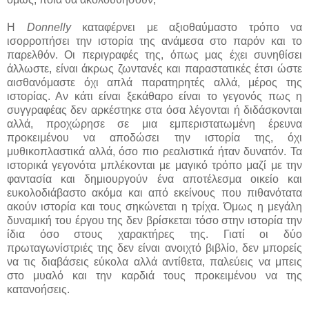
Η
Donnelly
καταφέρνει με αξιοθαύμαστο τρόπο να
ισορροπήσει την ιστορία της ανάμεσα στο παρόν και το
παρελθόν. Οι περιγραφές της, όπως μας έχει συνηθίσει
άλλωστε, είναι άκρως ζωντανές και παραστατικές έτσι ώστε
αισθανόμαστε όχι απλά παρατηρητές αλλά, μέρος της
ιστορίας. Αν κάτι είναι ξεκάθαρο είναι το γεγονός πως η
συγγραφέας δεν αρκέστηκε στα όσα λέγονται ή διδάσκονται
αλλά, προχώρησε σε μια εμπεριστατωμένη έρευνα
προκειμένου να αποδώσει την ιστορία της, όχι
μυθικοπλαστικά αλλά, όσο πιο ρεαλιστικά ήταν δυνατόν. Τα
ιστορικά γεγονότα μπλέκονται με μαγικό τρόπο μαζί με την
φαντασία και δημιουργούν ένα αποτέλεσμα οικείο και
ευκολοδιάβαστο ακόμα και από εκείνους που πιθανότατα
ακούν ιστορία και τους σηκώνεται η τρίχα. Όμως η μεγάλη
δυναμική του έργου της δεν βρίσκεται τόσο στην ιστορία την
ίδια όσο στους χαρακτήρες της. Γιατί οι δύο
πρωταγωνίστριές της δεν είναι ανοιχτό βιβλίο, δεν μπορείς
να τις διαβάσεις εύκολα αλλά αντίθετα, παλεύεις να μπεις
στο μυαλό και την καρδιά τους προκειμένου να της
κατανοήσεις.