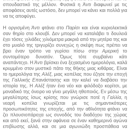
σπουδαστικό της μέλλον. Φυσικά η
Άντι
διαφωνεί με τις
αποφάσεις αυτές ωστόσο, δεν μπορεί να κάνει και πολλά για
να τις αποφύγει.
Η οργισμένη
Άντι
φτάνει στο
Παρίσι
και είναι κυριολεκτικά
σαν θηρίο στο κλουβί. Δεν μπορεί να καταλάβει τι δουλειά
έχει τόσες χιλιάδες χιλιόμετρα μακριά από την μητέρα της και
στο μυαλό της τριγυρίζει συνεχώς η σκέψη πως πρέπει να
βρει έναν τρόπο να γυρίσει πίσω στην
Αμερική
το
συντομότερο δυνατόν. Όμως τότε συμβαίνει κάτι
αναπάντεχο. Η
Άντι
βρίσκει ένα ξεχασμένο ημερολόγια, καλά
κρυμμένο στον μυστικό πάτο της θήκης μιας κιθάρας. Είναι
το ημερολόγια της
Αλέξ
, μιας κοπέλας που έζησε την εποχή
της
Γαλλικής Επανάστασης
και την καλεί να διαβάσει την
ιστορία της. Η
Αλέξ
ήταν ένα νέο και φιλόδοξο κορίτσι, με
μοναδικό της όνειρο να γίνει μεγάλη ηθοποιός. Εν μέσω της
μεγαλύτερης ίσως κρίσης που γνώρισε ποτέ η
Γαλλία
, η
νεαρή κοπέλα γνωρίζεται με τις σημαντικότερες
προσωπικότητες της εποχής, από την αθλιότητα φτάνει να
ζει πλουσιοπάροχα ως συνοδός του διαδόχου της χώρας
και από εκεί, ξανά στην αφάνεια σε έναν καθημερινό αγώνα
επιβίωσης αλλά, και σε μια αγωνιώδη προσπάθεια να