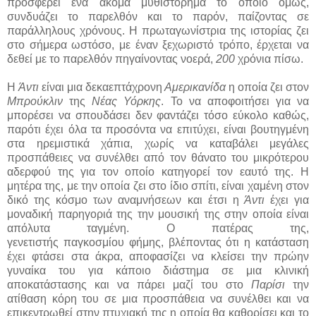
προσφέρει ένα ακόμα μυθιστόρημα το οποίο όμως,
συνδυάζει το παρελθόν και το παρόν, παίζοντας σε
παράλληλους χρόνους. Η πρωταγωνίστρια της ιστορίας ζει
στο σήμερα ωστόσο, με έναν ξεχωριστό τρόπο, έρχεται να
δεθεί με το παρελθόν πηγαίνοντας νοερά,
200
χρόνια πίσω.
Η
Άντι
είναι μια δεκαεπτάχρονη
Αμερικανίδα
η οποία ζει στον
Μπρούκλιν
της
Νέας Υόρκης
. Το να αποφοιτήσει για να
μπορέσει να σπουδάσει δεν φαντάζει τόσο εύκολο καθώς,
παρότι έχει όλα τα προσόντα να επιτύχει, είναι βουτηγμένη
στα ηρεμιστικά χάπια, χωρίς να καταβάλει μεγάλες
προσπάθειες να συνέλθει από τον θάνατο του μικρότερου
αδερφού της για τον οποίο κατηγορεί τον εαυτό της. Η
μητέρα της, με την οποία ζει στο ίδιο σπίτι, είναι χαμένη στον
δικό της κόσμο των αναμνήσεων και έτσι η
Άντι
έχει για
μοναδική παρηγοριά της την μουσική της στην οποία είναι
απόλυτα ταγμένη. Ο πατέρας της,
γενετιστής παγκοσμίου φήμης, βλέποντας ότι η κατάσταση
έχει φτάσει στα άκρα, αποφασίζει να κλείσει την πρώην
γυναίκα του για κάποιο διάστημα σε μια κλινική
αποκατάστασης και να πάρει μαζί του στο
Παρίσι
την
ατίθαση κόρη του σε μια προσπάθεια να συνέλθει και να
επικεντρωθεί στην πτυχιακή της η οποία θα καθορίσει και το