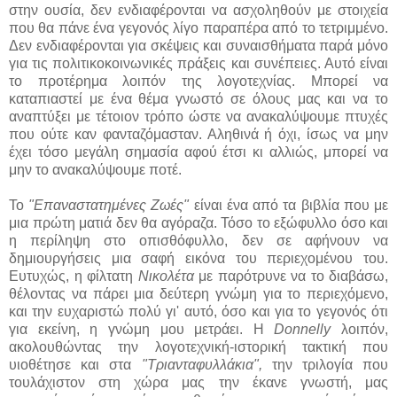
στην ουσία, δεν ενδιαφέρονται να ασχοληθούν με στοιχεία
που θα πάνε ένα γεγονός λίγο παραπέρα από το τετριμμένο.
Δεν ενδιαφέρονται για σκέψεις και συναισθήματα παρά μόνο
για τις πολιτικοκοινωνικές πράξεις και συνέπειες. Αυτό είναι
το προτέρημα λοιπόν της λογοτεχνίας. Μπορεί να
καταπιαστεί με ένα θέμα γνωστό σε όλους μας και να το
αναπτύξει με τέτοιον τρόπο ώστε να ανακαλύψουμε πτυχές
που ούτε καν φανταζόμασταν. Αληθινά ή όχι, ίσως να μην
έχει τόσο μεγάλη σημασία αφού έτσι κι αλλιώς, μπορεί να
μην το ανακαλύψουμε ποτέ.
Το
"Επαναστατημένες Ζωές"
είναι ένα από τα βιβλία που με
μια πρώτη ματιά δεν θα αγόραζα. Τόσο το εξώφυλλο όσο και
η περίληψη στο οπισθόφυλλο, δεν σε αφήνουν να
δημιουργήσεις μια σαφή εικόνα του περιεχομένου του.
Ευτυχώς, η φίλτατη
Νικολέτα
με παρότρυνε να το διαβάσω,
θέλοντας να πάρει μια δεύτερη γνώμη για το περιεχόμενο,
και την ευχαριστώ πολύ γι' αυτό, όσο και για το γεγονός ότι
για εκείνη, η γνώμη μου μετράει. Η
Donnelly
λοιπόν,
ακολουθώντας την λογοτεχνική-ιστορική τακτική που
υιοθέτησε και στα
"Τριανταφυλλάκια",
την τριλογία που
τουλάχιστον στη χώρα μας την έκανε γνωστή, μας