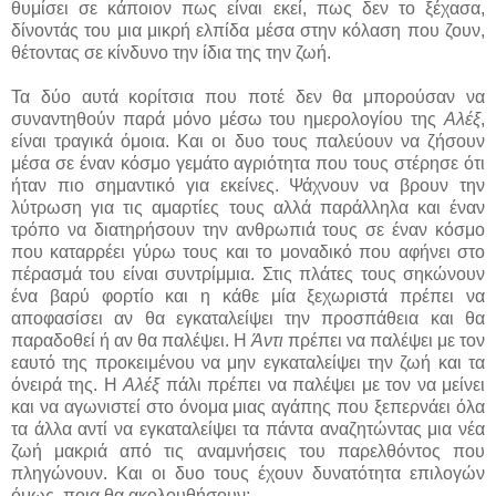
θυμίσει σε κάποιον πως είναι εκεί, πως δεν το ξέχασα,
δίνοντάς του μια μικρή ελπίδα μέσα στην κόλαση που ζουν,
θέτοντας σε κίνδυνο την ίδια της την ζωή.
Τα δύο αυτά κορίτσια που ποτέ δεν θα μπορούσαν να
συναντηθούν παρά μόνο μέσω του ημερολογίου της
Αλέξ
,
είναι τραγικά όμοια. Και οι δυο τους παλεύουν να ζήσουν
μέσα σε έναν κόσμο γεμάτο αγριότητα που τους στέρησε ότι
ήταν πιο σημαντικό για εκείνες. Ψάχνουν να βρουν την
λύτρωση για τις αμαρτίες τους αλλά παράλληλα και έναν
τρόπο να διατηρήσουν την ανθρωπιά τους σε έναν κόσμο
που καταρρέει γύρω τους και το μοναδικό που αφήνει στο
πέρασμά του είναι συντρίμμια. Στις πλάτες τους σηκώνουν
ένα βαρύ φορτίο και η κάθε μία ξεχωριστά πρέπει να
αποφασίσει αν θα εγκαταλείψει την προσπάθεια και θα
παραδοθεί ή αν θα παλέψει. Η
Άντι
πρέπει να παλέψει με τον
εαυτό της προκειμένου να μην εγκαταλείψει την ζωή και τα
όνειρά της. Η
Αλέξ
πάλι πρέπει να παλέψει με τον να μείνει
και να αγωνιστεί στο όνομα μιας αγάπης που ξεπερνάει όλα
τα άλλα αντί να εγκαταλείψει τα πάντα αναζητώντας μια νέα
ζωή μακριά από τις αναμνήσεις του παρελθόντος που
πληγώνουν. Και οι δυο τους έχουν δυνατότητα επιλογών
όμως, ποια θα ακολουθήσουν;