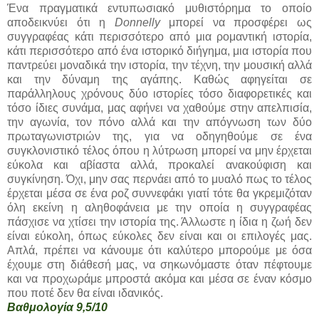
Ένα πραγματικά εντυπωσιακό μυθιστόρημα το οποίο
αποδεικνύει ότι η
Donnelly
μπορεί να προσφέρει ως
συγγραφέας κάτι περισσότερο από μια ρομαντική ιστορία,
κάτι περισσότερο από ένα ιστορικό διήγημα, μια ιστορία που
παντρεύει μοναδικά την ιστορία, την τέχνη, την μουσική αλλά
και την δύναμη της αγάπης. Καθώς αφηγείται σε
παράλληλους χρόνους δύο ιστορίες τόσο διαφορετικές και
τόσο ίδιες συνάμα, μας αφήνει να χαθούμε στην απελπισία,
την αγωνία, τον πόνο αλλά και την απόγνωση των δύο
πρωταγωνιστριών της, για να οδηγηθούμε σε ένα
συγκλονιστικό τέλος όπου η λύτρωση μπορεί να μην έρχεται
εύκολα και αβίαστα αλλά, προκαλεί ανακούφιση και
συγκίνηση. Όχι, μην σας περνάει από το μυαλό πως το τέλος
έρχεται μέσα σε ένα ροζ συννεφάκι γιατί τότε θα γκρεμιζόταν
όλη εκείνη η αληθοφάνεια με την οποία η συγγραφέας
πάσχισε να χτίσει την ιστορία της. Άλλωστε η ίδια η ζωή δεν
είναι εύκολη, όπως εύκολες δεν είναι και οι επιλογές μας.
Απλά, πρέπει να κάνουμε ότι καλύτερο μπορούμε με όσα
έχουμε στη διάθεσή μας, να σηκωνόμαστε όταν πέφτουμε
και να προχωράμε μπροστά ακόμα και μέσα σε έναν κόσμο
που ποτέ δεν θα είναι ιδανικός.
Βαθμολογία 9,5/10