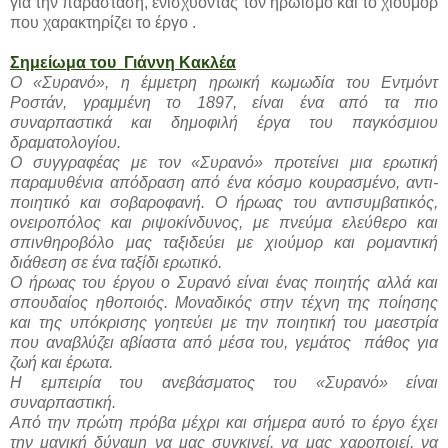
για την παράσταση, ενισχύοντας τον ηρωισμό και το χιούμορ
που χαρακτηρίζει το έργο .
Σημείωμα του Γιάννη Κακλέα
Ο «Συρανό», η έμμετρη ηρωική κωμωδία του Εντμόντ
Ροστάν, γραμμένη το 1897, είναι ένα από τα πιο
συναρπαστικά και δημοφιλή έργα του παγκόσμιου
δραματολογίου.
Ο συγγραφέας με τον «Συρανό» προτείνει μια ερωτική
παραμυθένια απόδραση από ένα κόσμο κουρασμένο, αντι-
ποιητικό και σοβαροφανή. Ο ήρωας του αντισυμβατικός,
ονειροπόλος και ριψοκίνδυνος, με πνεύμα ελεύθερο και
σπινθηροβόλο μας ταξιδεύει με χιούμορ και ρομαντική
διάθεση σε ένα ταξίδι ερωτικό.
Ο ήρωας του έργου ο Συρανό είναι ένας ποιητής αλλά και
σπουδαίος ηθοποιός. Μοναδικός στην τέχνη της ποίησης
και της υπόκρισης γοητεύει με την ποιητική του μαεστρία
που αναβλύζει αβίαστα από μέσα του, γεμάτος πάθος για
ζωή και έρωτα.
Η εμπειρία του ανεβάσματος του «Συρανό» είναι
συναρπαστική.
Από την πρώτη πρόβα μέχρι και σήμερα αυτό το έργο έχει
την μαγική δύναμη να μας συγκινεί, να μας χαροποιεί, να