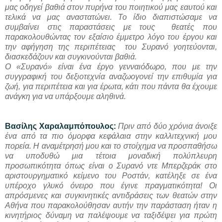
μας οδηγεί βαθιά στον πυρήνα του ποιητικού μας εαυτού και
τελικά να μας αναστατώνει. Το ίδιο διαπιστώσαμε να
συμβαίνει στις παραστάσεις με τους θεατές που
παρακολουθώντας τον εξαίσιο έμμετρο λόγο του έργου και
την αφήγηση της περιπέτειας του Συρανό γοητεύονται,
διασκεδάζουν και συγκινούνται βαθιά.
Ο «Συρανό» είναι ένα έργο γενναιόδωρο, που με την
συγγραφική του δεξιοτεχνία αναζωογονεί την επιθυμία για
ζωή, για περιπέτεια και για έρωτα, κάτι που πάντα θα έχουμε
ανάγκη για να υπάρξουμε αληθινά.
Βασίλης Χαραλαμπόπουλος:
Πριν από δύο χρόνια άνοιξε
ένα από τα πιο όμορφα κεφάλαια στην καλλιτεχνική μου
πορεία. Η αναμέτρησή μου και το στοίχημα να προσπαθήσω
να υποδυθώ μια τέτοια μοναδική πολύπλευρη
προσωπικότητα όπως είναι ο Συρανό ντε Μπερζεράκ στο
αριστουργηματικό κείμενο του Ροστάν, κατέληξε σε ένα
υπέροχο γλυκό όνειρο που έγινε πραγματικότητα! Οι
απρόσμενες και συγκινητικές αντιδράσεις των θεατών στην
Αθήνα που παρακολούθησαν αυτήν την παράσταση ήταν η
κινητήριος δύναμη να παλέψουμε να ταξιδέψει για πρώτη