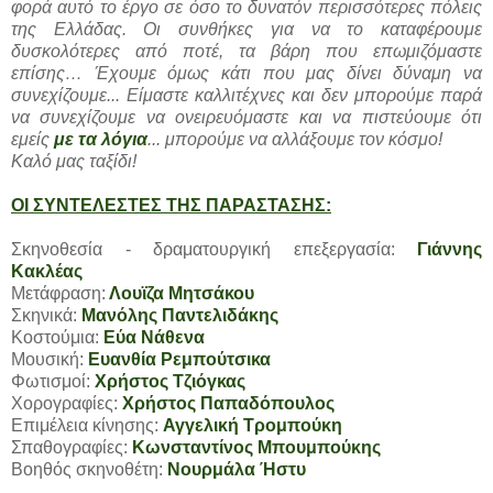
φορά αυτό το έργο σε όσο το δυνατόν περισσότερες πόλεις
της Ελλάδας. Οι συνθήκες για να το καταφέρουμε
δυσκολότερες από ποτέ, τα βάρη που επωμιζόμαστε
επίσης… Έχουμε όμως κάτι που μας δίνει δύναμη να
συνεχίζουμε... Είμαστε καλλιτέχνες και δεν μπορούμε παρά
να συνεχίζουμε να ονειρευόμαστε και να πιστεύουμε ότι
εμείς
με τα λόγια
... μπορούμε να αλλάξουμε τον κόσμο!
Καλό μας ταξίδι!
ΟΙ ΣΥΝΤΕΛΕΣΤΕΣ ΤΗΣ ΠΑΡΑΣΤΑΣΗΣ:
Σκηνοθεσία - δραματουργική επεξεργασία:
Γιάννης
Κακλέας
Μετάφραση:
Λουϊζα Μητσάκου
Σκηνικά:
Μανόλης Παντελιδάκης
Κοστούμια:
Εύα Νάθενα
Μουσική:
Ευανθία Ρεμπούτσικα
Φωτισμοί:
Χρήστος Τζιόγκας
Χορογραφίες:
Χρήστος Παπαδόπουλος
Επιμέλεια κίνησης:
Αγγελική Τρομπούκη
Σπαθογραφίες:
Κωνσταντίνος Μπουμπούκης
Βοηθός σκηνοθέτη:
Νουρμάλα Ήστυ