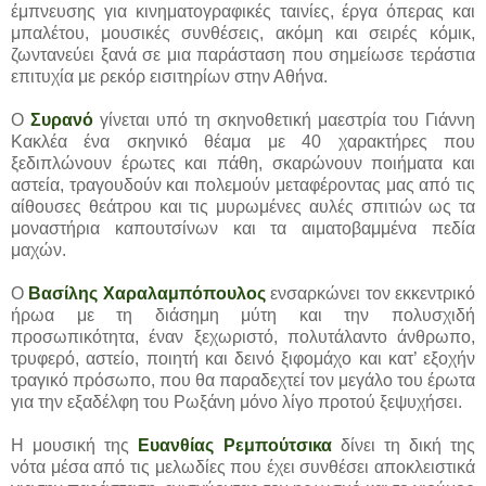
έμπνευσης για κινηματογραφικές ταινίες, έργα όπερας και
μπαλέτου, μουσικές συνθέσεις, ακόμη και σειρές κόμικ,
ζωντανεύει ξανά σε μια παράσταση που σημείωσε τεράστια
επιτυχία με ρεκόρ εισιτηρίων στην Αθήνα.
Ο
Συρανό
γίνεται υπό τη σκηνοθετική μαεστρία του Γιάννη
Κακλέα ένα σκηνικό θέαμα με 40 χαρακτήρες που
ξεδιπλώνουν έρωτες και πάθη, σκαρώνουν ποιήματα και
αστεία, τραγουδούν και πολεμούν μεταφέροντας μας από τις
αίθουσες θεάτρου και τις μυρωμένες αυλές σπιτιών ως τα
μοναστήρια καπουτσίνων και τα αιματοβαμμένα πεδία
μαχών.
Ο
Βασίλης Χαραλαμπόπουλος
ενσαρκώνει τον εκκεντρικό
ήρωα με τη διάσημη μύτη και την πολυσχιδή
προσωπικότητα, έναν ξεχωριστό, πολυτάλαντο άνθρωπο,
τρυφερό, αστείο, ποιητή και δεινό ξιφομάχο και κατ’ εξοχήν
τραγικό πρόσωπο, που θα παραδεχτεί τον μεγάλο του έρωτα
για την εξαδέλφη του Ρωξάνη μόνο λίγο προτού ξεψυχήσει.
Η μουσική της
Ευανθίας Ρεμπούτσικα
δίνει τη δική της
νότα μέσα από τις μελωδίες που έχει συνθέσει αποκλειστικά