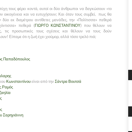
ύχη τους φέρει κοντά, αυτοί οι δύο άνθρωποι να δαγκώσουν «το
ν οικογένεια και να ευτυχήσουν; Και όταν τους συμβεί, πως θα
 δύο εκ διαμέτρου αντίθετες μανάδες, την «Πολίτισσα» πεθερά
χόντισσα» πεθερά (
ΓΙΩΡΓΟ ΚΩΝΣΤΑΝΤΙΝΟΥ
) που θέλουν να
, τις προσωπικές τους σχέσεις και θέλουν να τους δούν
ουν! Είπαμε ότι η ζωή έχει χιούμορ, αλλά τόσο τρελό πιά;
ιος Παπαδόπουλος
άλαρης
 κου
Κωνσταντίνου
είναι από την
Σάντρα Βουτσά
ς Ραμός
ζαηλία
ς
ος
υ Σαρηγιάννη