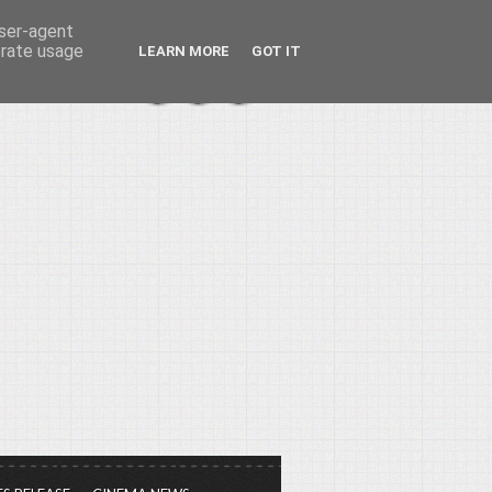
user-agent
erate usage
LEARN MORE
GOT IT