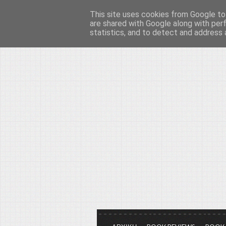
This site uses cookies from Google to 
Το μεγαλείο των Τεχ
are shared with Google along with per
statistics, and to detect and address 
Είμαστε πάντα εδώ για να μιλάμε γ