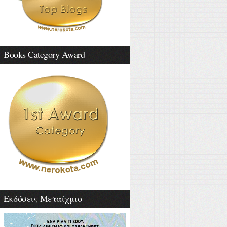
Books Category Award
Εκδόσεις Μεταίχμιο