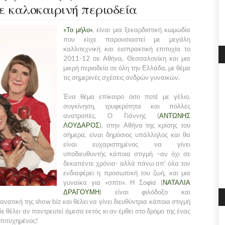
 καλοκαιρινή περιοδεία
«Το μήλο»
, είναι μια ξεκαρδιστική κωμωδία
που είιχε παρουσιαστεί με μεγάλη
καλλιτεχνική και εισπρακτική επιτυχία το
2011-12 σε Αθήνα, Θεσσαλονίκη και μια
μικρή περιοδεία σε όλη την Ελλάδα, με θέμα
τις σημερινές σχέσεις ανδρών γυναικών.
Ένα θέμα επίκαιρο όσο ποτέ με γέλιο,
συγκίνηση, τρυφερότητα και πολλές
ανατροπές. Ο Γιάννης (
ΑΝΤΩΝΗΣ
ΛΟΥΔΑΡΟΣ
), στην Αθήνα της κρίσης του
σήμερα, είναι δημόσιος υπάλληλος και θα
είναι ευχαριστημένος να γίνει
υποδιευθυντής κάποια στιγμή –αν όχι σε
δεκαπέντε χρόνια- αλλά πάνω απ’ όλα τον
ενδιαφέρει η προσωπική του ζωή, και μια
γυναίκα για «σπίτι». Η Σοφία (
ΝΑΤΑΛΙΑ
ΔΡΑΓΟΥΜΗ
) είναι φιλόδοξο και
νατική της show biz και θέλει να γίνει διευθύντρια κάποια στιγμή
ε θέλει αν παντρευτεί άμεσα εκτός κι αν έρθει στο δρόμο της ένας
επιτυχημένος!