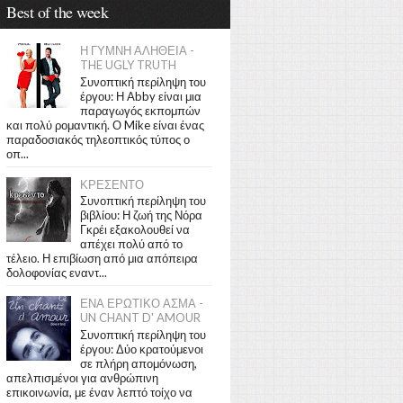
Best of the week
Η ΓΥΜΝΗ ΑΛΗΘΕΙΑ -
THE UGLY TRUTH
Συνοπτική περίληψη του
έργου: Η Abby είναι μια
παραγωγός εκπομπών
και πολύ ρομαντική. Ο Mike είναι ένας
παραδοσιακός τηλεοπτικός τύπος ο
οπ...
ΚΡΕΣΕΝΤΟ
Συνοπτική περίληψη του
βιβλίου: Η ζωή της Νόρα
Γκρέι εξακολουθεί να
απέχει πολύ από το
τέλειο. Η επιβίωση από μια απόπειρα
δολοφονίας εναντ...
ΕΝΑ ΕΡΩΤΙΚΟ ΑΣΜΑ -
UN CHANT D' AMOUR
Συνοπτική περίληψη του
έργου: Δύο κρατούμενοι
σε πλήρη απομόνωση,
απελπισμένοι για ανθρώπινη
επικοινωνία, με έναν λεπτό τοίχο να