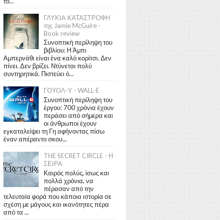
το...
ΓΛΥΚΙΑ ΚΑΤΑΣΤΡΟΦΗ
της Jamie McGuire -
Book review
Συνοπτική περίληψη του
βιβλίου: Η Άμπι
Αμπερνάθι είναι ένα καλό κορίτσι. Δεν
πίνει. Δεν βρίζει. Ντύνεται πολύ
συντηρητικά. Πιστεύει ό...
ΓΟΥΟΛ-Υ - WALL-E
Συνοπτική περίληψη του
έργου: 700 χρόνια έχουν
περάσει από σήμερα και
οι άνθρωποι έχουν
εγκαταλείψει τη Γη αφήνοντας πίσω
έναν απέραντο σκου...
THE SECRET CIRCLE - Η
ΣΕΙΡΑ
Καιρός πολύς, ίσως και
πολλά χρόνια, να
πέρασαν από την
τελευταία φορά που κάποια ιστορία σε
σχέση με μάγους και ικανότητες πέρα
από τα ...