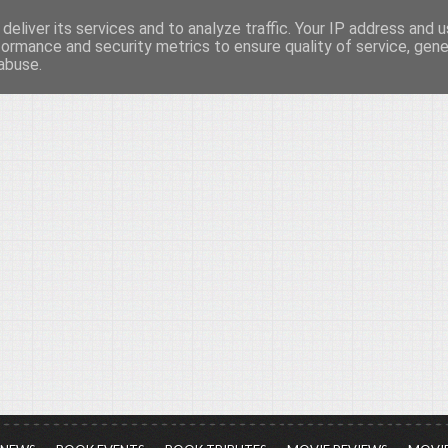
deliver its services and to analyze traffic. Your IP address and 
νών...
formance and security metrics to ensure quality of service, gen
abuse.
ια τον πολιτισμό, σε κάθε του μορφή και έκταση...