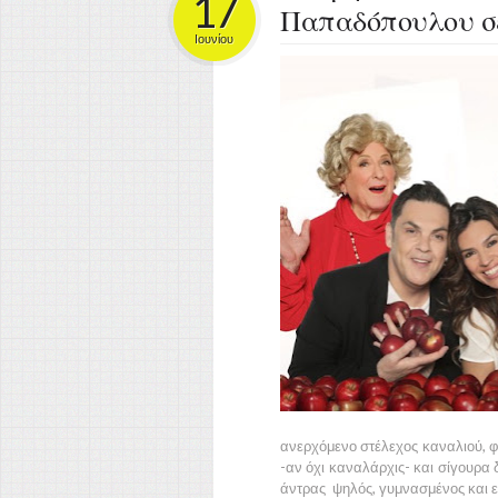
17
Παπαδόπουλου σε
Ιουνίου
ανερχόμενο στέλεχος καναλιού, φα
-αν όχι καναλάρχις- και σίγουρα δ
άντρας ψηλός, γυμνασμένος και 