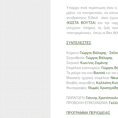
Υπάρχει ποτέ περίπτωση όταν η τ
μήλο», να παντρευτούν, να κάνου
αντιδράσουν; Ειδικά όταν έχουν
(
ΚΩΣΤΑ ΒΟΥΤΣΑ
) και την «αρ
ελέγχουν πλήρως τη ζωή τους
«παντρεμένους», όπως οι ίδιες θέλ
ΣΥΝΤΕΛΕΣΤΕΣ
Κείμενο:
Γιώργος Βάλαρης - Στέλ
Σκηνοθεσία:
Γιώργος Βάλαρης
Σκηνικά:
Κων/νος Ζαμάνης
Eπιμέλεια κοστουμιών:
Γιώργος Β
Τα ρούχα του κου
Βουτσά
και του
Μουσική- ηχητική επιμέλεια:
Νίκο
Βοηθός σκηνοθέτη:
Καλλιόπη Κοτ
Φωτογραφίες:
Θωμάς Χρυσοχοίδη
ΠΑΡΑΓΩΓΗ:
Γιάννης Χριστόπουλ
ΠΡΟΒΟΛΗ-ΕΠΙΚΟΙΝΩΝΙΑ:
Γκέλλ
ΠΡΟΓΡΑΜΜΑ ΠΕΡΙΟΔΕΙΑΣ