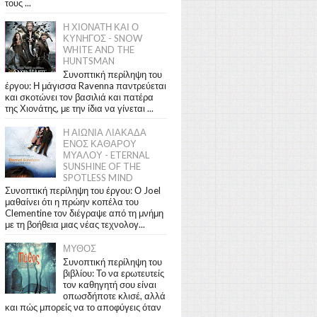
τους ...
Η ΧΙΟΝΑΤΗ ΚΑΙ Ο
ΚΥΝΗΓΟΣ - SNOW
WHITE AND THE
HUNTSMAN
Συνοπτική περίληψη του
έργου: Η μάγισσα Ravenna παντρεύεται
και σκοτώνει τον βασιλιά και πατέρα
της Χιονάτης, με την ίδια να γίνεται ...
Η ΑΙΩΝΙΑ ΛΙΑΚΑΔΑ
ΕΝΟΣ ΚΑΘΑΡΟΥ
ΜΥΑΛΟΥ - ETERNAL
SUNSHINE OF THE
SPOTLESS MIND
Συνοπτική περίληψη του έργου: Ο Joel
μαθαίνει ότι η πρώην κοπέλα του
Clementine τον διέγραψε από τη μνήμη
με τη βοήθεια μιας νέας τεχνολογ...
ΜΥΘΟΣ
Συνοπτική περίληψη του
βιβλίου: Το να ερωτευτείς
τον καθηγητή σου είναι
οπωσδήποτε κλισέ, αλλά
και πώς μπορείς να το αποφύγεις όταν