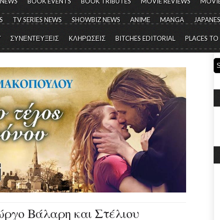
 NEWS
BOOK EVENTS
BOOK TRIBUTES
MOVIE REVIEWS
MOVIE
S
TV SERIES NEWS
SHOWBIZ NEWS
ANIME
MANGA
JAPANES
Y
ΣΥΝΕΝΤΕΥΞΕΙΣ
ΚΛΗΡΩΣΕΙΣ
BITCHES EDITORIAL
PLACES TO
ιώργο Βάλαρη και Στέλιου