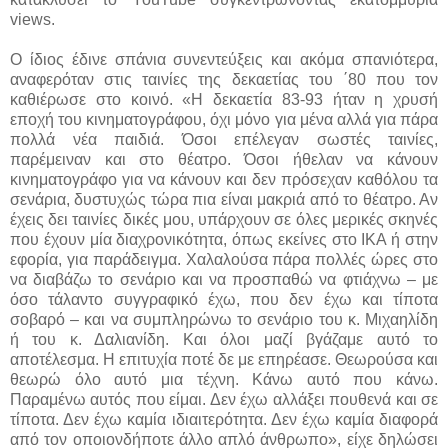
views.
Ο ίδιος έδινε σπάνια συνεντεύξεις και ακόμα σπανιότερα,
αναφερόταν στις ταινίες της δεκαετίας του ΄80 που τον
καθιέρωσε στο κοινό. «Η δεκαετία 83-93 ήταν η χρυσή
εποχή του κινηματογράφου, όχι μόνο για μένα αλλά για πάρα
πολλά νέα παιδιά. Όσοι επέλεγαν σωστές ταινίες,
παρέμειναν και στο θέατρο. Όσοι ήθελαν να κάνουν
κινηματογράφο για να κάνουν και δεν πρόσεχαν καθόλου τα
σενάρια, δυστυχώς τώρα πια είναι μακριά από το θέατρο. Αν
έχεις δει ταινίες δικές μου, υπάρχουν σε όλες μερικές σκηνές
που έχουν μία διαχρονικότητα, όπως εκείνες στο ΙΚΑ ή στην
εφορία, για παράδειγμα. Χαλαλούσα πάρα πολλές ώρες στο
να διαβάζω το σενάριο και να προσπαθώ να φτιάχνω – με
όσο τάλαντο συγγραφικό έχω, που δεν έχω και τίποτα
σοβαρό – και να συμπληρώνω το σενάριο του κ. Μιχαηλίδη
ή του κ. Δαλιανίδη. Και όλοι μαζί βγάζαμε αυτό το
αποτέλεσμα. Η επιτυχία ποτέ δε με επηρέασε. Θεωρούσα και
θεωρώ όλο αυτό μια τέχνη. Κάνω αυτό που κάνω.
Παραμένω αυτός που είμαι. Δεν έχω αλλάξει πουθενά και σε
τίποτα. Δεν έχω καμία ιδιαιτερότητα. Δεν έχω καμία διαφορά
από τον οποιονδήποτε άλλο απλό άνθρωπο», είχε δηλώσει