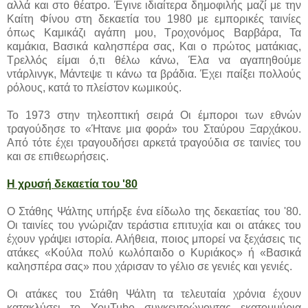
αλλά και στο θέατρο. Έγινε ιδιαίτερα δημοφιλής μαζί με την
Καίτη Φίνου στη δεκαετία του 1980 με εμπορικές ταινίες
όπως Καμικάζι αγάπη μου, Τροχονόμος Βαρβάρα, Τα
καμάκια, Βασικά καλησπέρα σας, Και ο πρώτος ματάκιας,
Τρελλός είμαι ό,τι θέλω κάνω, Έλα να αγαπηθούμε
ντάρλινγκ, Μάντεψε τι κάνω τα βράδια. Έχει παίξει πολλούς
ρόλους, κατά το πλείστον κωμικούς.
Το 1973 στην τηλεοπτική σειρά Οι έμποροι των εθνών
τραγούδησε το «Ήτανε μια φορά» του Σταύρου Ξαρχάκου.
Από τότε έχει τραγουδήσει αρκετά τραγούδια σε ταινίες του
και σε επιθεωρήσεις.
Η χρυσή δεκαετία του '80
Ο Στάθης Ψάλτης υπήρξε ένα είδωλο της δεκαετίας του '80.
Οι ταινίες του γνώριζαν τεράστια επιτυχία και οι ατάκες του
έχουν γράψει ιστορία. Αλήθεια, ποιος μπορεί να ξεχάσεις τις
ατάκες «Κούλα πολύ κωλόπαιδο ο Κυριάκος» ή «Βασικά
καλησπέρα σας» που χάρισαν το γέλιο σε γενιές και γενιές.
Οι ατάκες του Στάθη Ψάλτη τα τελευταία χρόνια έχουν
κατακλύσει το YouTube συγκεντρώνοντας εκατομμύρια