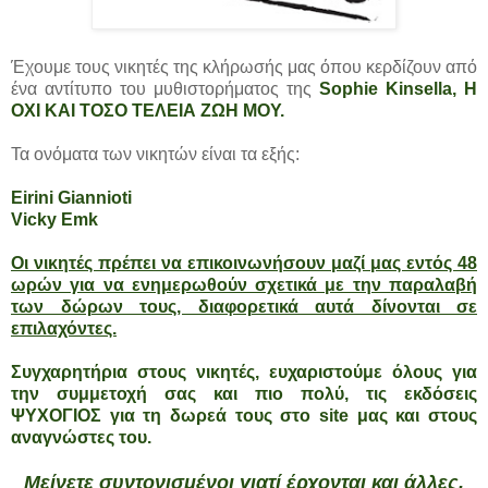
Έχουμε τους νικητές της κλήρωσής μας όπου κερδίζουν από
ένα αντίτυπο του μυθιστορήματος της
Sophie Kinsella,
Η
ΟΧΙ ΚΑΙ ΤΟΣΟ ΤΕΛΕΙΑ ΖΩΗ ΜΟΥ.
Τα ονόματα των νικητών είναι τα εξής:
Eirini Giannioti
Vicky Emk
Οι νικητές πρέπει να επικοινωνήσουν μαζί μας εντός 48
ωρών για να ενημερωθούν σχετικά με την παραλαβή
των δώρων τους, διαφορετικά αυτά δίνονται σε
επιλαχόντες.
Συγχαρητήρια στους νικητές, ευχαριστούμε όλους για
την συμμετοχή σας και πιο πολύ, τις εκδόσεις
ΨΥΧΟΓΙΟΣ για τη δωρεά τους στο site μας και στους
αναγνώστες του.
Μείνετε συντονισμένοι γιατί έρχονται και άλλες,