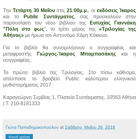
Την
Τετάρτη 30 Μαΐου
στις
21:00μ.μ.
, οι
εκδόσεις Ίκαρος
και το
Public Συντάγματος
, σας προσκαλούν στην
παρουσίαση του νέου βιβλίου της
Ευτυχίας Γιαννάκη
"Πόλη στο φως
", το τρίτο μέρος της
«Τριλογίας της
Αθήνας»
με ήρωα τον Αστυνόμο Χάρη Κόκκινο.
Για το βιβλίο θα συνομιλήσουν ο συγγραφέας και
μεταφραστής
Γιώργος-Ίκαρος Μπαμπασάκης
και η
συγγραφέας.
Το πρώτο βιβλίο της Τριλογίας, Στο πίσω κάθισμα,
απέσπασε το βραβείο Public καλύτερου ελληνικού
μυθιστορήματος 2017.
Καραγεώργη Σερβίας 1, Πλατεία Συντάγματος, 10563 Αθήνα
| T. 210-8181333
Γιώτα Παπαδημακοπούλου
at
Σάββατο, Μαΐου 26, 2018
Κοινή χρήση