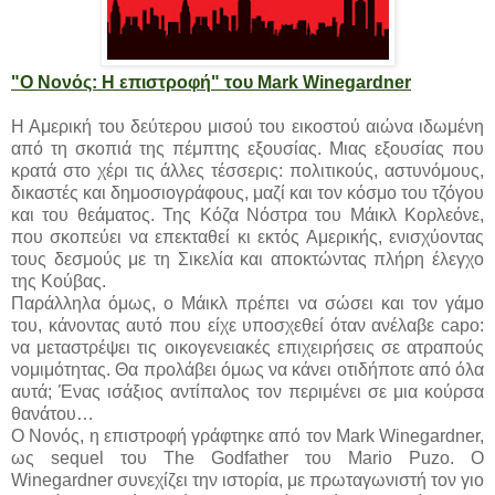
"Ο Νονός: Η επιστροφή" του Mark Winegardner
Η Αμερική του δεύτερου μισού του εικοστού αιώνα ιδωμένη
από τη σκοπιά της πέμπτης εξουσίας. Μιας εξουσίας που
κρατά στο χέρι τις άλλες τέσσερις: πολιτικούς, αστυνόμους,
δικαστές και δημοσιογράφους, μαζί και τον κόσμο του τζόγου
και του θεάματος. Της Κόζα Νόστρα του Μάικλ Κορλεόνε,
που σκοπεύει να επεκταθεί κι εκτός Αμερικής, ενισχύοντας
τους δεσμούς με τη Σικελία και αποκτώντας πλήρη έλεγχο
της Κούβας.
Παράλληλα όμως, ο Μάικλ πρέπει να σώσει και τον γάμο
του, κάνοντας αυτό που είχε υποσχεθεί όταν ανέλαβε capo:
να μεταστρέψει τις οικογενειακές επιχειρήσεις σε ατραπούς
νομιμότητας. Θα προλάβει όμως να κάνει οτιδήποτε από όλα
αυτά; Ένας ισάξιος αντίπαλος τον περιμένει σε μια κούρσα
θανάτου…
O Νονός, η επιστροφή γράφτηκε από τον Mark Winegardner,
ως sequel του The Godfather του Mario Puzo. Ο
Winegardner συνεχίζει την ιστορία, με πρωταγωνιστή τον γιο