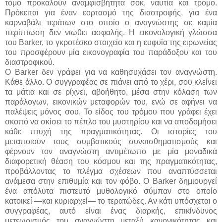
τόμο προκαλούν αναμφισβήτητα σοκ, ναυτία και τρόμο.
Πρόκειται για έναν εορτασμό της διαστροφής, για ένα
καρναβάλι τεράτων στο οποίο ο αναγνώστης σε καμία
περίπτωση δεν νιώθει ασφαλής. Η εικονολογική γλώσσα
του Barker, το γκροτέσκο στοιχείο και η ευφυΐα της ειρωνείας
του προσφέρουν μία εικονογραφία του παράδοξου και του
διαστροφικού.
Ο Barker δεν γράφει για να καθησυχάσει τον αναγνώστη.
Κάθε άλλο. Ο συγγραφέας σε πιάνει από το χέρι, σου κλείνει
τα μάτια και σε ρίχνει, αβοήθητο, μέσα στην κόλαση των
παράλογων, εικονικών μεταφορών του, ενώ σε αφήνει να
παλέψεις μόνος σου. Το είδος του τρόμου που γράφει έχει
σκοπό να σκίσει το πέπλο του μυστηρίου και να αποδομήσει
κάθε πτυχή της πραγματικότητας. Οι ιστορίες του
μεταποιούν τους συμβατικούς συναισθηματισμούς και
φέρνουν τον αναγνώστη αντιμέτωπο με μία μοναδικά
διαφορετική θέαση του κόσμου και της πραγματικότητας,
προβάλλοντας το πλέγμα σχέσεων που αναπτύσσεται
ανάμεσα στην επιθυμία και τον φόβο. Ο Barker δημιουργεί
ένα απόλυτα πιστευτό μυθολογικό σύμπαν στο οποίο
κατοικεί —και κυριαρχεί— το τερατώδες. Αν κάτι υπόσχεται ο
συγγραφέας, αυτό είναι ένας διαρκής, επικίνδυνος
μετεωρισμός του αναγνώστη μεταξύ κανονικότητας και