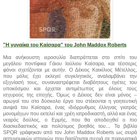
"Η γυναίκα του Καίσαρα" του John Maddox Roberts
Μια ανήκουστη ιεροσυλία διαπράττεται στο σπίτι του
μεγάλου ποντίφικα Γάιου Ιούλιου Καίσαρα, και τέσσερις
φόνοι σχετίζονται με αυτήν. Ο Δέκιος Καικίλιος Μέτελλος,
που μόλις έχει εκλεγεί συγκλητικός, αναλαμβάνει την
εξιχνίασή τους, συναναστρέφεται διαβόητους ηγέτες του
υποκόσμου και έρχεται αντιμέτωπος με όλους τους
ισχυρούς της εποχής. Όμως ο Δέκιος δεν είναι μόνος –
αρωγοί του στο δύσκολο έργο του στέκονται η γοητευτική
ανιψιά του Καίσαρα, ένας ιδιόρρυθμος έλληνας γιατρός
μονομάχων που εκτελεί και χρέη ιατροδικαστή, αλλά και ένας
νεαρός δούλος, ο Ερμής, που θα αποδειχθεί ο πιο
διασκεδαστικός και πολύτιμος βοηθός του… Τα βιβλία
SPQR γράφηκαν από τον John Maddox Roberts ως σειρά
αστυνομικών ιστοριών που βασίζονται συχνά σε πραγματικά