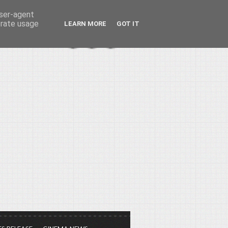
user-agent
erate usage
LEARN MORE
GOT IT