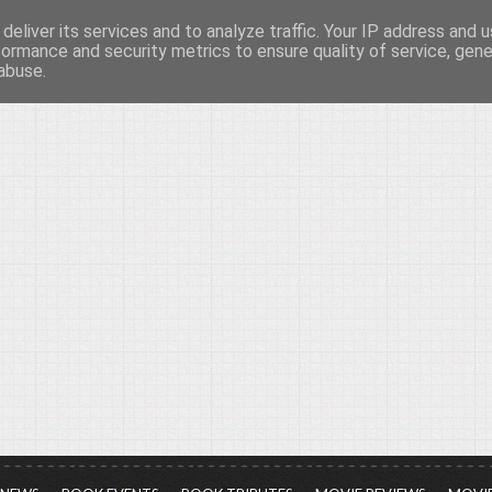
deliver its services and to analyze traffic. Your IP address and 
νών...
formance and security metrics to ensure quality of service, gen
abuse.
ια τον πολιτισμό, σε κάθε του μορφή και έκταση...