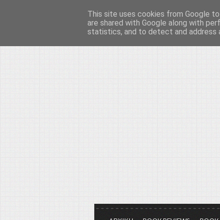
This site uses cookies from Google to 
Το μεγαλείο των Τεχ
are shared with Google along with per
statistics, and to detect and address 
Είμαστε πάντα εδώ για να μιλάμε γ