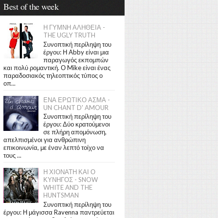
Best of the week
Η ΓΥΜΝΗ ΑΛΗΘΕΙΑ -
THE UGLY TRUTH
Συνοπτική περίληψη του
έργου: Η Abby είναι μια
παραγωγός εκπομπών
και πολύ ρομαντική. Ο Mike είναι ένας
παραδοσιακός τηλεοπτικός τύπος ο
οπ...
ΕΝΑ ΕΡΩΤΙΚΟ ΑΣΜΑ -
UN CHANT D' AMOUR
Συνοπτική περίληψη του
έργου: Δύο κρατούμενοι
σε πλήρη απομόνωση,
απελπισμένοι για ανθρώπινη
επικοινωνία, με έναν λεπτό τοίχο να
τους ...
Η ΧΙΟΝΑΤΗ ΚΑΙ Ο
ΚΥΝΗΓΟΣ - SNOW
WHITE AND THE
HUNTSMAN
Συνοπτική περίληψη του
έργου: Η μάγισσα Ravenna παντρεύεται