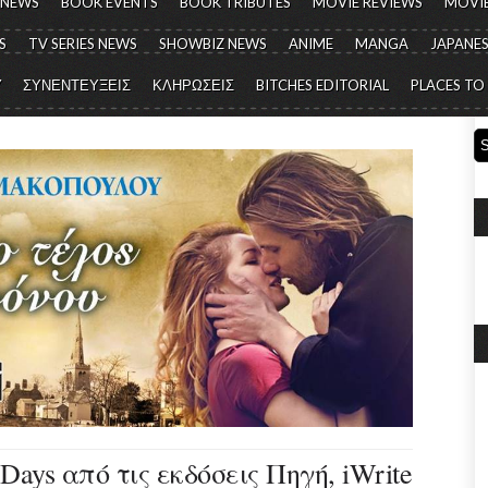
 NEWS
BOOK EVENTS
BOOK TRIBUTES
MOVIE REVIEWS
MOVIE
S
TV SERIES NEWS
SHOWBIZ NEWS
ANIME
MANGA
JAPANES
Y
ΣΥΝΕΝΤΕΥΞΕΙΣ
ΚΛΗΡΩΣΕΙΣ
BITCHES EDITORIAL
PLACES TO
 Days από τις εκδόσεις Πηγή, iWrite