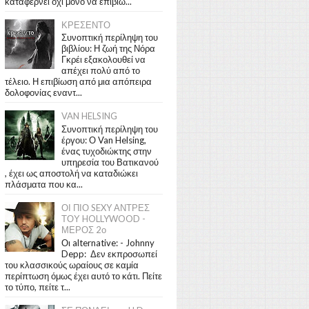
καταφέρνει όχι μόνο να επιβιώ...
ΚΡΕΣΕΝΤΟ
Συνοπτική περίληψη του
βιβλίου: Η ζωή της Νόρα
Γκρέι εξακολουθεί να
απέχει πολύ από το
τέλειο. Η επιβίωση από μια απόπειρα
δολοφονίας εναντ...
VAN HELSING
Συνοπτική περίληψη του
έργου: Ο Van Helsing,
ένας τυχοδιώκτης στην
υπηρεσία του Βατικανού
, έχει ως αποστολή να καταδιώκει
πλάσματα που κα...
ΟΙ ΠΙΟ SEXY ΑΝΤΡΕΣ
ΤΟΥ HOLLYWOOD -
ΜΕΡΟΣ 2ο
Οι alternative: - Johnny
Depp: Δεν εκπροσωπεί
του κλασσικούς ωραίους σε καμία
περίπτωση όμως έχει αυτό το κάτι. Πείτε
το τύπο, πείτε τ...