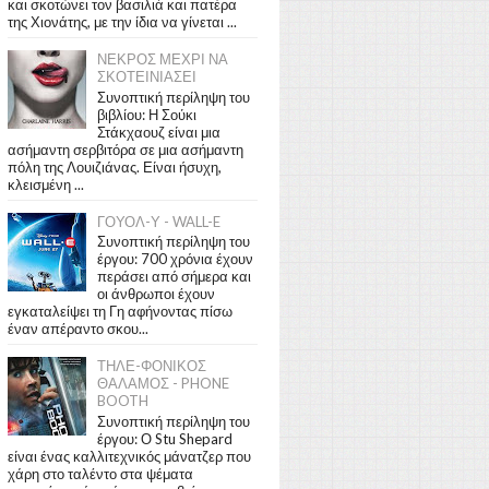
και σκοτώνει τον βασιλιά και πατέρα
της Χιονάτης, με την ίδια να γίνεται ...
ΝΕΚΡΟΣ ΜΕΧΡΙ ΝΑ
ΣΚΟΤΕΙΝΙΑΣΕΙ
Συνοπτική περίληψη του
βιβλίου: Η Σούκι
Στάκχαουζ είναι μια
ασήμαντη σερβιτόρα σε μια ασήμαντη
πόλη της Λουιζιάνας. Είναι ήσυχη,
κλεισμένη ...
ΓΟΥΟΛ-Υ - WALL-E
Συνοπτική περίληψη του
έργου: 700 χρόνια έχουν
περάσει από σήμερα και
οι άνθρωποι έχουν
εγκαταλείψει τη Γη αφήνοντας πίσω
έναν απέραντο σκου...
ΤΗΛΕ-ΦΟΝΙΚΟΣ
ΘΑΛΑΜΟΣ - PHONE
BOOTH
Συνοπτική περίληψη του
έργου: Ο Stu Shepard
είναι ένας καλλιτεχνικός μάνατζερ που
χάρη στο ταλέντο στα ψέματα