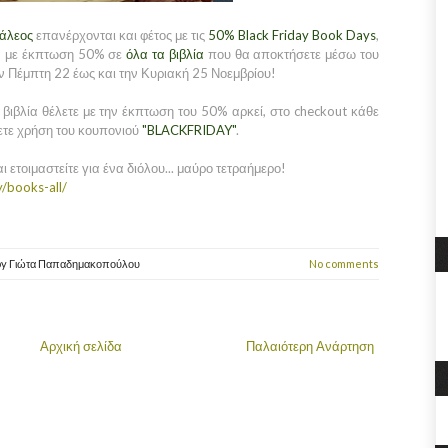
άλεος
επανέρχονται και φέτος με τις
50% Black Friday Book Days
,
ά, με έκπτωση 50% σε
όλα τα βιβλία
που θα αποκτήσετε μέσω του
ν Πέμπτη 22 έως και την Κυριακή 25 Νοεμβρίου!
 βιβλία θέλετε με την έκπτωση του 50% αρκεί, στο checkout κάθε
ετε χρήση του κουπονιού
"BLACKFRIDAY"
.
 ετοιμαστείτε για ένα διόλου... μαύρο τετραήμερο!
y/books-all/
by
Γιώτα Παπαδημακοπούλου
No comments
Αρχική σελίδα
Παλαιότερη Ανάρτηση