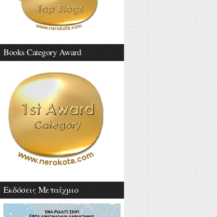
Books Category Award
Εκδόσεις Μεταίχμιο