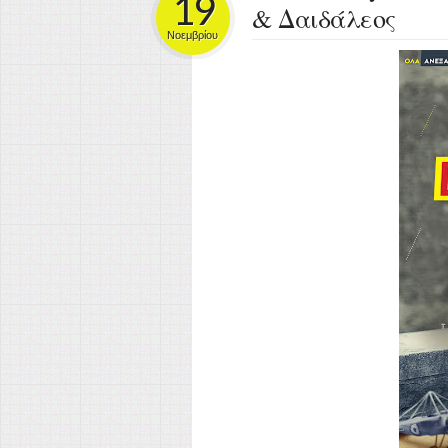
19
& Δαιδάλεος
Νοεμβρίου