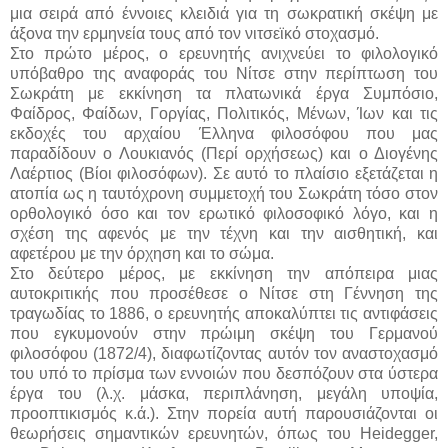
μια σειρά από έννοιες κλειδιά για τη σωκρατική σκέψη με
άξονα την ερμηνεία τους από τον νιτσεϊκό στοχασμό.
Στο πρώτο μέρος, ο ερευνητής ανιχνεύει το φιλολογικό
υπόβαθρο της αναφοράς του Νίτσε στην περίπτωση του
Σωκράτη με εκκίνηση τα πλατωνικά έργα Συμπόσιο,
Φαίδρος, Φαίδων, Γοργίας, Πολιτικός, Μένων, Ίων και τις
εκδοχές του αρχαίου Έλληνα φιλοσόφου που μας
παραδίδουν ο Λουκιανός (Περί ορχήσεως) και ο Διογένης
Λαέρτιος (Βίοι φιλοσόφων). Σε αυτό το πλαίσιο εξετάζεται η
ατοπία ως η ταυτόχρονη συμμετοχή του Σωκράτη τόσο στον
ορθολογικό όσο και τον ερωτικό φιλοσοφικό λόγο, και η
σχέση της αφενός με την τέχνη και την αισθητική, και
αφετέρου με την όρχηση και το σώμα.
Στο δεύτερο μέρος, με εκκίνηση την απόπειρα μιας
αυτοκριτικής που προσέθεσε ο Νίτσε στη Γέννηση της
τραγωδίας το 1886, ο ερευνητής αποκαλύπτει τις αντιφάσεις
που εγκυμονούν στην πρώιμη σκέψη του Γερμανού
φιλοσόφου (1872/4), διαφωτίζοντας αυτόν τον αναστοχασμό
του υπό το πρίσμα των εννοιών που δεσπόζουν στα ύστερα
έργα του (λ.χ. μάσκα, περιπλάνηση, μεγάλη υποψία,
προοπτικισμός κ.ά.). Στην πορεία αυτή παρουσιάζονται οι
θεωρήσεις σημαντικών ερευνητών, όπως του Heidegger,