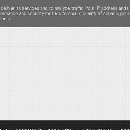
deliver its services and to analyze traffic. Your IP address and 
νών...
formance and security metrics to ensure quality of service, gen
abuse.
ια τον πολιτισμό, σε κάθε του μορφή και έκταση...