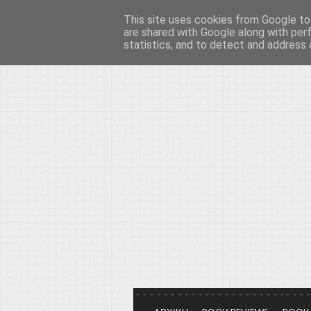
This site uses cookies from Google to 
Το μεγαλείο των Τεχ
are shared with Google along with per
statistics, and to detect and address 
Είμαστε πάντα εδώ για να μιλάμε γ