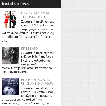
Best of the week
Η ΓΥΜΝΗ ΑΛΗΘΕΙΑ -
THE UGLY TRUTH
Συνοπτική περίληψη του
έργου: Η Abby είναι μια
παραγωγός εκπομπών
και πολύ ρομαντική. Ο Mike είναι ένας
παραδοσιακός τηλεοπτικός τύπος ο
οπ...
ΚΡΕΣΕΝΤΟ
Συνοπτική περίληψη του
βιβλίου: Η ζωή της Νόρα
Γκρέι εξακολουθεί να
απέχει πολύ από το
τέλειο. Η επιβίωση από μια απόπειρα
δολοφονίας εναντ...
ΕΝΑ ΕΡΩΤΙΚΟ ΑΣΜΑ -
UN CHANT D' AMOUR
Συνοπτική περίληψη του
έργου: Δύο κρατούμενοι
σε πλήρη απομόνωση,
απελπισμένοι για ανθρώπινη
επικοινωνία, με έναν λεπτό τοίχο να