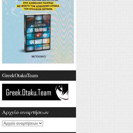
GreekOtakuTeam
Αρχείο αναρτήσεων