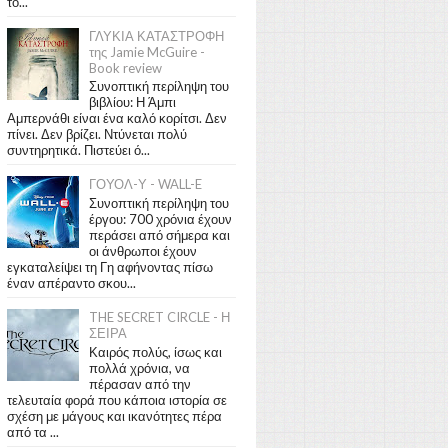
το...
ΓΛΥΚΙΑ ΚΑΤΑΣΤΡΟΦΗ
της Jamie McGuire -
Book review
Συνοπτική περίληψη του
βιβλίου: Η Άμπι
Αμπερνάθι είναι ένα καλό κορίτσι. Δεν
πίνει. Δεν βρίζει. Ντύνεται πολύ
συντηρητικά. Πιστεύει ό...
ΓΟΥΟΛ-Υ - WALL-E
Συνοπτική περίληψη του
έργου: 700 χρόνια έχουν
περάσει από σήμερα και
οι άνθρωποι έχουν
εγκαταλείψει τη Γη αφήνοντας πίσω
έναν απέραντο σκου...
THE SECRET CIRCLE - Η
ΣΕΙΡΑ
Καιρός πολύς, ίσως και
πολλά χρόνια, να
πέρασαν από την
τελευταία φορά που κάποια ιστορία σε
σχέση με μάγους και ικανότητες πέρα
από τα ...