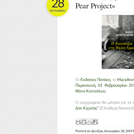
28
Pear Project»
Ιανουαρίου
Οι
Εκδόσεις Πατάκη
, το
Marathon
Παρασκευή, 01 Φεβρουαρίου 2
Μάνο Κοντολέων.
Ο συγγραφέας θα μιλήσει για τα 
Δον Κιχώτης"
(Ελεύθερη διασκευή 
Posted on
Δευτέρα, Ιανουαρίου 28, 2019