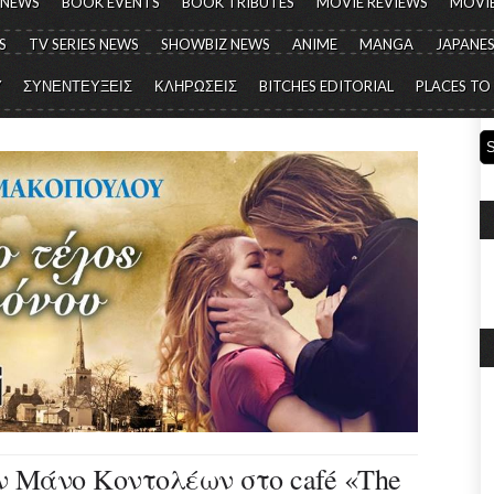
 NEWS
BOOK EVENTS
BOOK TRIBUTES
MOVIE REVIEWS
MOVIE
S
TV SERIES NEWS
SHOWBIZ NEWS
ANIME
MANGA
JAPANES
Y
ΣΥΝΕΝΤΕΥΞΕΙΣ
ΚΛΗΡΩΣΕΙΣ
BITCHES EDITORIAL
PLACES TO
ν Μάνο Κοντολέων στο café «The