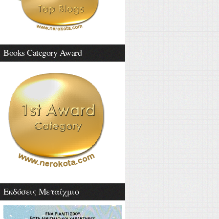
Books Category Award
Εκδόσεις Μεταίχμιο