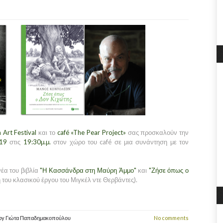
 Art Festival
και το
café «The Pear Project»
σας προσκαλούν την
019
στις
19:30μ.μ.
στον χώρο του café σε μια συνάντηση με τον
νέα του βιβλία
"Η Κασσάνδρα στη Μαύρη Άμμο"
και
"Ζήσε όπως ο
του κλασικού έργου του Μιγκέλ ντε Θερβάντες).
by
Γιώτα Παπαδημακοπούλου
No comments