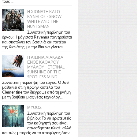
τους ...
Η ΧΙΟΝΑΤΗ ΚΑΙ Ο
ΚΥΝΗΓΟΣ - SNOW
WHITE AND THE
HUNTSMAN
Συνοπτική περίληψη του
έργου: Η μάγισσα Ravenna παντρεύεται
και σκοτώνει τον βασιλιά και πατέρα
της Χιονάτης, με την ίδια να γίνεται ...
Η ΑΙΩΝΙΑ ΛΙΑΚΑΔΑ
ΕΝΟΣ ΚΑΘΑΡΟΥ
ΜΥΑΛΟΥ - ETERNAL
SUNSHINE OF THE
SPOTLESS MIND
Συνοπτική περίληψη του έργου: Ο Joel
μαθαίνει ότι η πρώην κοπέλα του
Clementine τον διέγραψε από τη μνήμη
με τη βοήθεια μιας νέας τεχνολογ...
ΜΥΘΟΣ
Συνοπτική περίληψη του
βιβλίου: Το να ερωτευτείς
τον καθηγητή σου είναι
οπωσδήποτε κλισέ, αλλά
και πώς μπορείς να το αποφύγεις όταν