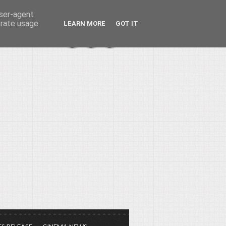
user-agent
erate usage
LEARN MORE
GOT IT