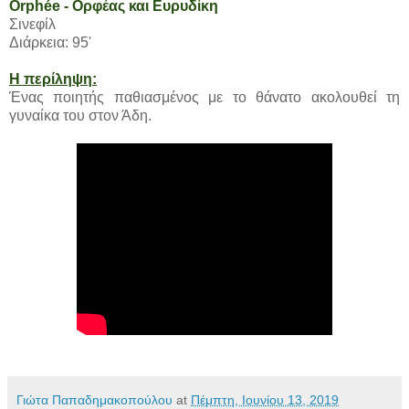
Orphée - Ορφέας και Ευρυδίκη
Σινεφίλ
Διάρκεια: 95'
Η περίληψη:
Ένας ποιητής παθιασμένος με το θάνατο ακολουθεί τη
γυναίκα του στον Άδη.
Γιώτα Παπαδημακοπούλου
at
Πέμπτη, Ιουνίου 13, 2019