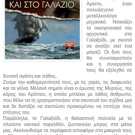
Αρίστο, έναν
πολυάσχολο
μεταλλειολόγο
μηχανικό. Νοικιάζει
το οικογενειακό του
αρχοντικό στο
Γαλαξείδι, με σκοπό
να ανοίξει εκεί ένα
μαγαζί. Οι δυο τους
θα συνεταιριστούν
και η συνεργασία
τους θα εξελιχθεί σε
δυνατή αγάπη και πάθος.
Ζούμε την καθημερινότητά τους, με τις χαρές, τις διαφωνίες
και τα γέλια. Μελανό σημείο είναι ο έρωτας της Μυρτώς, της
κόρης του Αρίστου, η οποία μπλέκει με λάθος άνθρωπο,
που θέλει να τη χρησιμοποιήσει στα σκοτεινά του σχέδια, μια
και δε διστάζει να σκοτώσει προκειμένου να επιτύχει τους
στόχους του.
Παράλληλα, το Γαλαξείδι, η θαλασσινή πολιτεία με το
πλούσιο ναυτικό παρελθόν, ζωντανεύει μπρος στα μάτια
μας. Ακολουθούμε τα περήφανα ιστιοφόρα στα μακρινά τους