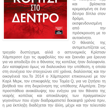
και βρίσκεται
κρεμασμένη σε ένα
δέντρο δίπλα στον
δρόμο,
εκσφενδονισμένη
από την
πρόσκρουση με το
αυτοκίνητο.
Ο θάνατός της
αντιμετωπίζεται ως
τροχαίο δυστύχημα, αλλά ο αστυνομικός Κρίστιαν
Χάμπερσοτ έχει τις αμφιβολίες του και ξεκινάει μια έρευνα
για να αποδείξει ότι ο θάνατος της κοπέλας ήταν δολοφονία.
Δεν καταφέρνει όμως να διαλευκάνει την υπόθεση, η οποία
στη συνέχεια τον στοιχειώνει επί χρόνια, διαλύοντας και την
οικογένειά του.Το 2014 ο Χάμπερσοτ επικοινωνεί με τον
Καρλ Μερκ, τον επικεφαλής του Τομέα Q, για να ζητήσει τη
βοήθειά του στη διερεύνηση της υπόθεσης Αλμπέρτε. Στην
προσπάθεια ανακάλυψης του ενόχου για τον θάνατο της
νεαρής κοπέλας και αποκάλυψης των πραγματικών
γεγονότων που είχαν διαδραματιστεί δεκαεφτά χρόνια πριν,
η μια έκπληξη διαδέχεται την άλλη, μέχρι και την τελευταία