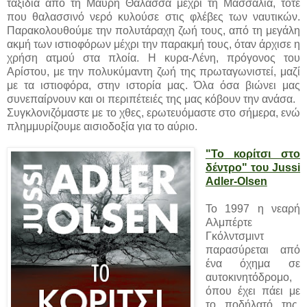
ταξίδια από τη Μαύρη Θάλασσα μέχρι τη Μασσαλία, τότε
που θαλασσινό νερό κυλούσε στις φλέβες των ναυτικών.
Παρακολουθούμε την πολυτάραχη ζωή τους, από τη μεγάλη
ακμή των ιστιοφόρων μέχρι την παρακμή τους, όταν άρχισε η
χρήση ατμού στα πλοία. Η κυρα-Λένη, πρόγονος του
Αρίστου, με την πολυκύμαντη ζωή της πρωταγωνιστεί, μαζί
με τα ιστιοφόρα, στην ιστορία μας. Όλα όσα βιώνει μας
συνεπαίρνουν και οι περιπέτειές της μας κόβουν την ανάσα.
Συγκλονιζόμαστε με το χθες, ερωτευόμαστε στο σήμερα, ενώ
πλημμυρίζουμε αισιοδοξία για το αύριο.
"Το κορίτσι στο
δέντρο" του Jussi
Adler-Olsen
Το 1997 η νεαρή
Αλμπέρτε
Γκόλντσμιντ
παρασύρεται από
ένα όχημα σε
αυτοκινητόδρομο,
όπου έχει πάει με
το ποδήλατό της,