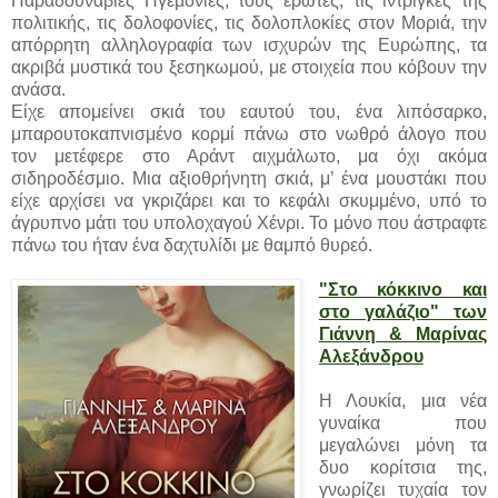
Παραδουνάβιες Ηγεμονίες, τους έρωτες, τις ίντριγκες της
πολιτικής, τις δολοφονίες, τις δολοπλοκίες στον Μοριά, την
απόρρητη αλληλογραφία των ισχυρών της Ευρώπης, τα
ακριβά μυστικά του ξεσηκωμού, με στοιχεία που κόβουν την
ανάσα.
Είχε απομείνει σκιά του εαυτού του, ένα λιπόσαρκο,
μπαρουτοκαπνισμένο κορμί πάνω στο νωθρό άλογο που
τον μετέφερε στο Αράντ αιχμάλωτο, μα όχι ακόμα
σιδηροδέσμιο. Μια αξιοθρήνητη σκιά, μ’ ένα μουστάκι που
είχε αρχίσει να γκριζάρει και το κεφάλι σκυμμένο, υπό το
άγρυπνο μάτι του υπολοχαγού Χένρι. Το μόνο που άστραφτε
πάνω του ήταν ένα δαχτυλίδι με θαμπό θυρεό.
"Στο κόκκινο και
στο γαλάζιο" των
Γιάννη & Μαρίνας
Αλεξάνδρου
Η Λουκία, μια νέα
γυναίκα που
μεγαλώνει μόνη τα
δυο κορίτσια της,
γνωρίζει τυχαία τον