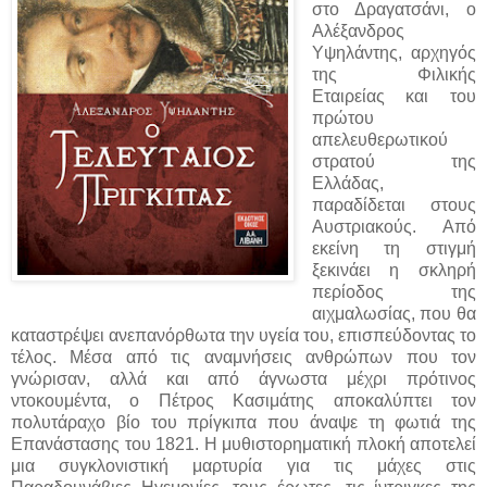
στο Δραγατσάνι, ο
Αλέξανδρος
Υψηλάντης, αρχηγός
της Φιλικής
Εταιρείας και του
πρώτου
απελευθερωτικού
στρατού της
Ελλάδας,
παραδίδεται στους
Αυστριακούς. Από
εκείνη τη στιγμή
ξεκινάει η σκληρή
περίοδος της
αιχμαλωσίας, που θα
καταστρέψει ανεπανόρθωτα την υγεία του, επισπεύδοντας το
τέλος. Μέσα από τις αναμνήσεις ανθρώπων που τον
γνώρισαν, αλλά και από άγνωστα μέχρι πρότινος
ντοκουμέντα, ο Πέτρος Κασιμάτης αποκαλύπτει τον
πολυτάραχο βίο του πρίγκιπα που άναψε τη φωτιά της
Επανάστασης του 1821. Η μυθιστορηματική πλοκή αποτελεί
μια συγκλονιστική μαρτυρία για τις μάχες στις