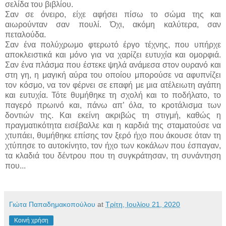
σελίδα του βιβλίου.
Σαν σε όνειρο, είχε αφήσει πίσω το σώμα της και
αιωρούνταν σαν πουλί. Όχι, ακόμη καλύτερα, σαν
πεταλούδα.
Σαν ένα πολύχρωμο φτερωτό έργο τέχνης, που υπήρχε
αποκλειστικά και μόνο για να χαρίζει ευτυχία και ομορφιά.
Σαν ένα πλάσμα που έστεκε ψηλά ανάμεσα στον ουρανό και
στη γη, η μαγική αύρα του οποίου μπορούσε να αφυπνίζει
τον κόσμο, να τον φέρνει σε επαφή με μια ατέλειωτη αγάπη
και ευτυχία. Τότε θυμήθηκε τη σχολή και το ποδήλατο, το
παγερό πρωινό και, πάνω απ’ όλα, το κροτάλισμα των
δοντιών της. Και εκείνη ακριβώς τη στιγμή, καθώς η
πραγματικότητα εισέβαλλε και η καρδιά της σταματούσε να
χτυπάει, θυμήθηκε επίσης τον ξερό ήχο που άκουσε όταν τη
χτύπησε το αυτοκίνητο, τον ήχο των κοκάλων που έσπαγαν,
τα κλαδιά του δέντρου που τη συγκράτησαν, τη συνάντηση
που...
Γιώτα Παπαδημακοπούλου
at
Τρίτη, Ιουλίου 21, 2020
Κοινή χρήση