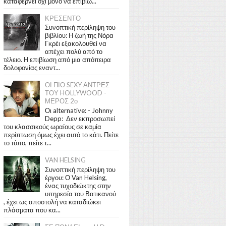
καταφέρνει όχι μόνο να επιβιώ...
ΚΡΕΣΕΝΤΟ
Συνοπτική περίληψη του
βιβλίου: Η ζωή της Νόρα
Γκρέι εξακολουθεί να
απέχει πολύ από το
τέλειο. Η επιβίωση από μια απόπειρα
δολοφονίας εναντ...
ΟΙ ΠΙΟ SEXY ΑΝΤΡΕΣ
ΤΟΥ HOLLYWOOD -
ΜΕΡΟΣ 2ο
Οι alternative: - Johnny
Depp: Δεν εκπροσωπεί
του κλασσικούς ωραίους σε καμία
περίπτωση όμως έχει αυτό το κάτι. Πείτε
το τύπο, πείτε τ...
VAN HELSING
Συνοπτική περίληψη του
έργου: Ο Van Helsing,
ένας τυχοδιώκτης στην
υπηρεσία του Βατικανού
, έχει ως αποστολή να καταδιώκει
πλάσματα που κα...