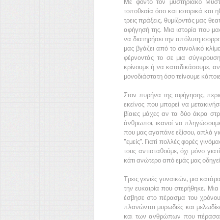
Με φόντο τον μυστηριακό Μυστ
τοποθεσία όσο και ιστορικά και ηθ
τρεις πράξεις, θυμίζοντάς μας θεα
αφήγησή της. Μια ιστορία που μα
να διατηρήσει την απόλυτη ισορρ
μας βγάζει από το συνολικό κλίμ
φέρνοντάς το σε μια σύγκρουσ
κρίνουμε ή να καταδικάσουμε, αν
μονοδιάστατη όσο τείνουμε κάποιε
Στον πυρήνα της αφήγησης, περισ
εκείνος που μπορεί να μετακινήσ
βίαιες μάχες αν τα δύο άκρα στρ
άνθρωποι, ικανοί να πληγώσουμ
που μας αγαπάνε εξίσου, απλά για
"εμείς". Γιατί πολλές φορές γινό
τους αντισταθούμε, όχι μόνο γιατ
κάτι ανώτερο από εμάς μας οδηγεί
Τρεις γενιές γυναικών, μια κατάρ
την ευκαιρία που στερήθηκε. Μια
έσβησε στο πέρασμα του χρόνου
πλανώνται μυρωδιές και μελωδίε
και των ανθρώπων που πέρασαν 