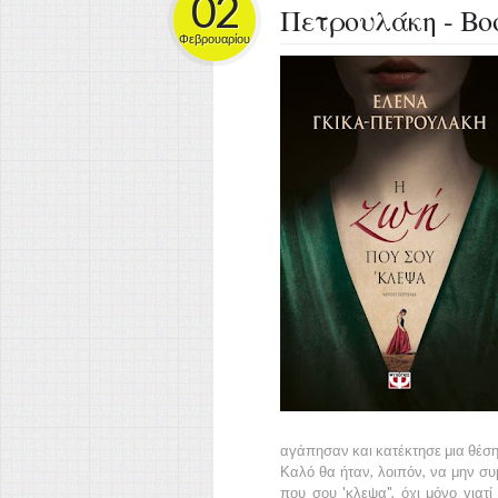
02
Πετρουλάκη - Boo
Φεβρουαρίου
αγάπησαν και κατέκτησε μια θέση 
Καλό θα ήταν, λοιπόν, να μην συ
που σου 'κλεψα", όχι μόνο γιατί