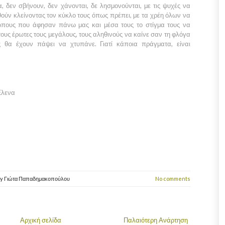
 δεν σβήνουν, δεν χάνονται, δε λησμονούνται, με τις ψυχές να
ούν κλείνοντας τον κύκλο τους όπως πρέπει, με τα χρέη όλων να
ώπους που άφησαν πάνω μας και μέσα τους το στίγμα τους να
ους έρωτες τους μεγάλους, τους αληθινούς να καίνε σαν τη φλόγα
ς θα έχουν πάψει να χτυπάνε. Γιατί κάποια πράγματα, είναι
Έλενα
by
Γιώτα Παπαδημακοπούλου
No comments
Αρχική σελίδα
Παλαιότερη Ανάρτηση