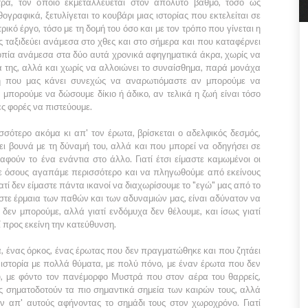
ρά, τον οποίο εκμεταλλεύεται στον απόλυτο βαθμό, τόσο ως
ογραφικά, ξετυλίγεται το κουβάρι μιας ιστορίας που εκτελείται σε
τρικό έργο, τόσο με τη δομή του όσο και με τον τρόπο που γίνεται η
ς ταξιδεύει ανάμεσα στο χθες και στο σήμερα και που καταφέρνει
οπία ανάμεσα στα δύο αυτά χρονικά αφηγηματικά άκρα, χωρίς να
α της, αλλά και χωρίς να αλλοιώνει το συναίσθημα, παρά μονάχα
η που μας κάνει συνεχώς να αναρωτιόμαστε αν μπορούμε να
 μπορούμε να δώσουμε δίκιο ή άδικο, αν τελικά η ζωή είναι τόσο
ς φορές να πιστεύουμε.
σότερο ακόμα κι απ' τον έρωτα, βρίσκεται ο αδελφικός δεσμός,
ει βουνά με τη δύναμή του, αλλά και που μπορεί να οδηγήσει σε
αφούν το ένα ενάντια στο άλλο. Γιατί έτσι είμαστε καμωμένοι οι
ε όσους αγαπάμε περισσότερο και να πληγωθούμε από εκείνους
τί δεν είμαστε πάντα ικανοί να διαχωρίσουμε το "εγώ" μας από το
μαστε έρμαια των παθών και των αδυναμιών μας, είναι αδύνατον να
ί δεν μπορούμε, αλλά γιατί ενδόμυχα δεν θέλουμε, και ίσως γιατί
 προς εκείνη την κατεύθυνση.
α, ένας όρκος, ένας έρωτας που δεν πραγματώθηκε και που ζητάει
 ιστορία με πολλά θύματα, με πολύ πόνο, με έναν έρωτα που δεν
, με φόντο τον πανέμορφο Μυστρά που στον αέρα του θαρρείς,
ς σηματοδοτούν τα πιο σημαντικά σημεία των καιρών τους, αλλά
απ' αυτούς αφήνοντας το σημάδι τους στον χωροχρόνο. Γιατί