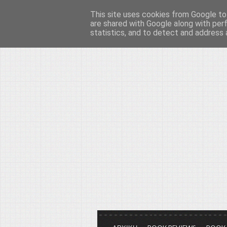
This site uses cookies from Google to 
Το μεγαλείο των Τεχ
are shared with Google along with per
statistics, and to detect and address 
Είμαστε πάντα εδώ για να μιλάμε γ