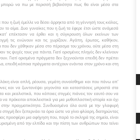
τί μπορώ να πω με περισσή βεβαιότητα πως θα είναι μέσα στα
 που η ζωή έμελλε να δέσει άρρηκτα από τη γέννησή τους κιόλας,
αν το αίμα. Δυο γυναίκες που η ζωή τα έφερε έτσι ώστε ανάμεσά
 κατ' επέκτασιν να έρθει και η σύγκρουση όλων εκείνων των
ιγμή τις ενώνουν και τις χωρίζουν. Αγάπη, έρωτας, καθήκον,
ι που δεν χάθηκαν μέσα στο πέρασμα του χρόνου, ούτε μέσα στη
 τις ψυχές τους για πάντα. Γιατί ορισμένες πληγές δεν κλείνουν
ουν. Γιατί ορισμένα πράγματα δεν ξεχνιούνται επειδή δεν πρέπει
, επειδή κάποια πράγματα αντέχουν ενάντια στον χρόνο και στη
υλάκη είναι απλή, ρέουσα, γεμάτη συναίσθημα και που πάνω απ'
όνες και να ζωντανέψει γεγονότα και καταστάσεις μπροστά στα
α και ρεαλιστικά, που κάποιες στιγμές πιάνεις τον εαυτό σου να
 να πρόκειται αποκλειστικά για μια μυθοπλαστική ιστορία και όχι
τις στην πραγματικότητα. Συνδυασμένα όλα αυτά με την γλαφυρή
α στιγμή δεν ξεπερνάει τα όρια ώστε να γίνει φλύαρη, διατηρώντας
μας προσφέρει μια αφήγηση που, παρά το σκληρά της σημεία, είναι
μυρισμένη από την ελπίδα και την πίστη των ανθρώπων που τείνει