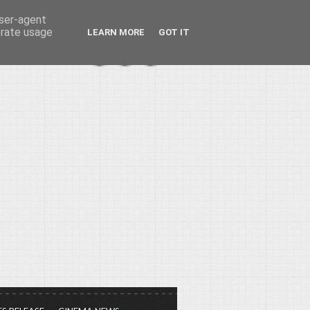
user-agent
erate usage
LEARN MORE
GOT IT