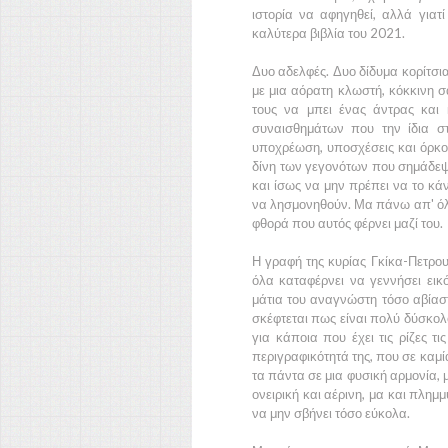
ιστορία να αφηγηθεί, αλλά για
καλύτερα βιβλία του 2021.
Δυο αδελφές. Δυο δίδυμα κορίτσια
με μια αόρατη κλωστή, κόκκινη σ
τους να μπει ένας άντρας και
συναισθημάτων που την ίδια στ
υποχρέωση, υποσχέσεις και όρκο
δίνη των γεγονότων που σημάδεψαν
και ίσως να μην πρέπει να το κάν
να λησμονηθούν. Μα πάνω απ' όλα
φθορά που αυτός φέρνει μαζί του.
Η γραφή της κυρίας Γκίκα-Πετρο
όλα καταφέρνει να γεννήσει εικ
μάτια του αναγνώστη τόσο αβίαστ
σκέφτεται πως είναι πολύ δύσκολο
για κάποια που έχει τις ρίζες 
περιγραφικότητά της, που σε καμί
τα πάντα σε μια φυσική αρμονία, 
ονειρική και αέρινη, μα και πλημ
να μην σβήνει τόσο εύκολα.