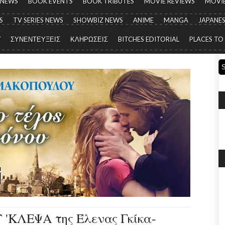
 NEWS
BOOK EVENTS
BOOK TRIBUTES
MOVIE REVIEWS
MOVIE
S
TV SERIES NEWS
SHOWBIZ NEWS
ANIME
MANGA
JAPANES
Y
ΣΥΝΕΝΤΕΥΞΕΙΣ
ΚΛΗΡΩΣΕΙΣ
BITCHES EDITORIAL
PLACES TO
'ΚΛΕΨΑ της Έλενας Γκίκα-