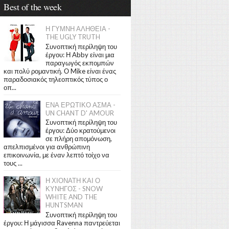
Best of the week
Η ΓΥΜΝΗ ΑΛΗΘΕΙΑ -
THE UGLY TRUTH
Συνοπτική περίληψη του
έργου: Η Abby είναι μια
παραγωγός εκπομπών
και πολύ ρομαντική. Ο Mike είναι ένας
παραδοσιακός τηλεοπτικός τύπος ο
οπ...
ΕΝΑ ΕΡΩΤΙΚΟ ΑΣΜΑ -
UN CHANT D' AMOUR
Συνοπτική περίληψη του
έργου: Δύο κρατούμενοι
σε πλήρη απομόνωση,
απελπισμένοι για ανθρώπινη
επικοινωνία, με έναν λεπτό τοίχο να
τους ...
Η ΧΙΟΝΑΤΗ ΚΑΙ Ο
ΚΥΝΗΓΟΣ - SNOW
WHITE AND THE
HUNTSMAN
Συνοπτική περίληψη του
έργου: Η μάγισσα Ravenna παντρεύεται