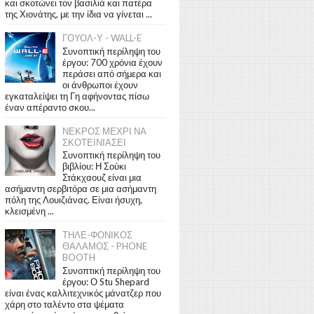
και σκοτώνει τον βασιλιά και πατέρα
της Χιονάτης, με την ίδια να γίνεται ...
ΓΟΥΟΛ-Υ - WALL-E
Συνοπτική περίληψη του
έργου: 700 χρόνια έχουν
περάσει από σήμερα και
οι άνθρωποι έχουν
εγκαταλείψει τη Γη αφήνοντας πίσω
έναν απέραντο σκου...
ΝΕΚΡΟΣ ΜΕΧΡΙ ΝΑ
ΣΚΟΤΕΙΝΙΑΣΕΙ
Συνοπτική περίληψη του
βιβλίου: Η Σούκι
Στάκχαουζ είναι μια
ασήμαντη σερβιτόρα σε μια ασήμαντη
πόλη της Λουιζιάνας. Είναι ήσυχη,
κλεισμένη ...
ΤΗΛΕ-ΦΟΝΙΚΟΣ
ΘΑΛΑΜΟΣ - PHONE
BOOTH
Συνοπτική περίληψη του
έργου: Ο Stu Shepard
είναι ένας καλλιτεχνικός μάνατζερ που
χάρη στο ταλέντο στα ψέματα