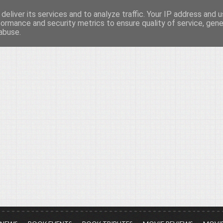
deliver its services and to analyze traffic. Your IP address and 
νών...
formance and security metrics to ensure quality of service, gen
abuse.
ια τον πολιτισμό, σε κάθε του μορφή και έκταση...