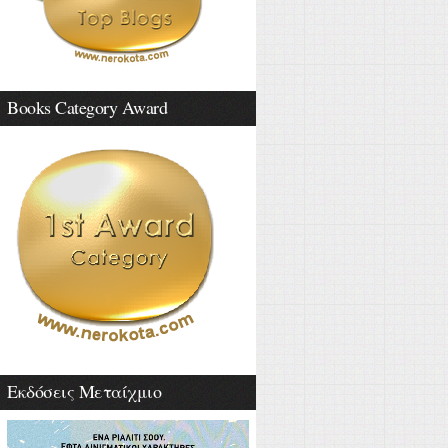
Books Category Award
Εκδόσεις Μεταίχμιο