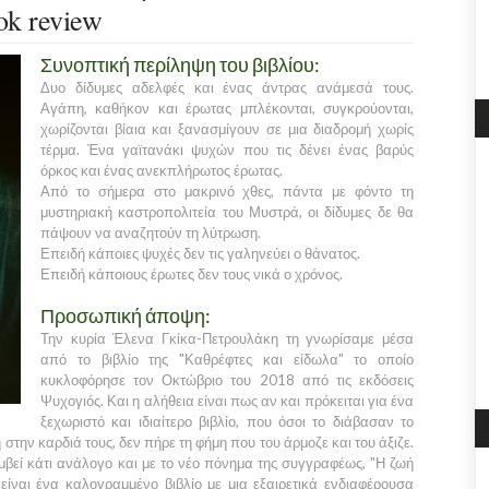
k review
Συνοπτική περίληψη του βιβλίου:
Δυο δίδυμες αδελφές και ένας άντρας ανάμεσά τους.
Αγάπη, καθήκον και έρωτας μπλέκονται, συγκρούονται,
χωρίζονται βίαια και ξανασμίγουν σε μια διαδρομή χωρίς
τέρμα. Ένα γαϊτανάκι ψυχών που τις δένει ένας βαρύς
όρκος και ένας ανεκπλήρωτος έρωτας.
Από το σήμερα στο μακρινό χθες, πάντα με φόντο τη
μυστηριακή καστροπολιτεία του Μυστρά, οι δίδυμες δε θα
πάψουν να αναζητούν τη λύτρωση.
Επειδή κάποιες ψυχές δεν τις γαληνεύει ο θάνατος.
Επειδή κάποιους έρωτες δεν τους νικά ο χρόνος.
Προσωπική άποψη:
Την κυρία Έλενα Γκίκα-Πετρουλάκη τη γνωρίσαμε μέσα
από το βιβλίο της "Καθρέφτες και είδωλα" το οποίο
κυκλοφόρησε τον Οκτώβριο του 2018 από τις εκδόσεις
Ψυχογιός. Και η αλήθεια είναι πως αν και πρόκειται για ένα
ξεχωριστό και ιδιαίτερο βιβλίο, που όσοι το διάβασαν το
στην καρδιά τους, δεν πήρε τη φήμη που του άρμοζε και του άξιζε.
μβεί κάτι ανάλογο και με το νέο πόνημα της συγγραφέως, "Η ζωή
 είναι ένα καλογραμμένο βιβλίο με μια εξαιρετικά ενδιαφέρουσα