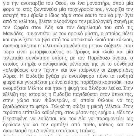
για την ανυπαρξία του Θεού, σε ένα μοναστήρι, όπου μία
φορά το έτος ζωντανεύει μία τοιχογραφία του, γνωρίζει τον
ασκητή που έβαλε ο ίδιος τάμα στον εαυτό του να μην βγει
από το κελί του, βλέπει ολοφάνερα την μυθολογική σκηνή με
τον Ορφέα στον Άδη και τον διαμελισμό του από τις
Μαινάδες, συναντιέται με τον ορφικό μύστη, ο οποίος θέλει
και αγωνίζεται να βγει από τον ασφυκτικό κλοιό του κύκλου,
διαδραματίζεται η τελευταία συνάντηση με τον διάβολο, που
τώρα είναι μεταμφιεσμένος σε βρέφος και κλαίει και μία
τελευταία συνάντηση επίσης με τον Παράδοξο άνδρα, ο
οποίος υπήρξε ο αντιφατικός μέντορας της με το σύνθημα
«ολοψύχως στην Τέχνη» και τον παίρνουν οι Ζεφυρίτιδες
Αύρες. Η Ευδοξία βγάζει με ανυπόφορο πόνο τα ποθητά
φτερά και γνωρίζεται με ένα επίσης παράξενο κοριτσάκι που
ονομάζεται Μέλπω και ήταν η ψυχή του δένδρου λεύκα. Στην
εξέλιξη της ιστορίας η Ευδοξία παγιδεύεται στον ύπνο της,
στην χώρα των Φθονερών, οι οποίοι θέλουν να της
ξεριζώσουν τα φτερά. Τελικά τη σώζει η μικρή Μέλπω. Στον
τεράστιο επίπεδο καθρέφτη, στον μέσον της ερήμου, είδε την
Περσεφόνη να λούζεται, και τον Δία να παραμονεύει ως
δράκων για να την αρπάξει από πόθο, καθώς και τον
διαμελισμό του Διονύσου από τους Τιτάνες.