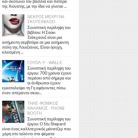
και σκοτώνει τον βασιλιά και πατέρα
της Χιονάτης, με την ίδια να γίνεται ...
ΝΕΚΡΟΣ ΜΕΧΡΙ ΝΑ
ΣΚΟΤΕΙΝΙΑΣΕΙ
Συνοπτική περίληψη του
βιβλίου: Η Σούκι
Στάκχαουζ είναι μια
ασήμαντη σερβιτόρα σε μια ασήμαντη
πόλη της Λουιζιάνας. Είναι ήσυχη,
κλεισμένη ...
ΓΟΥΟΛ-Υ - WALL-E
Συνοπτική περίληψη του
έργου: 700 χρόνια έχουν
περάσει από σήμερα και
οι άνθρωποι έχουν
εγκαταλείψει τη Γη αφήνοντας πίσω
έναν απέραντο σκου...
ΤΗΛΕ-ΦΟΝΙΚΟΣ
ΘΑΛΑΜΟΣ - PHONE
BOOTH
Συνοπτική περίληψη του
έργου: Ο Stu Shepard
είναι ένας καλλιτεχνικός μάνατζερ που
χάρη στο ταλέντο στα ψέματα