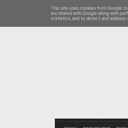
This site uses cookies from Google to 
Το μεγαλείο των Τεχ
are shared with Google along with per
statistics, and to detect and address 
Είμαστε πάντα εδώ για να μιλάμε γ