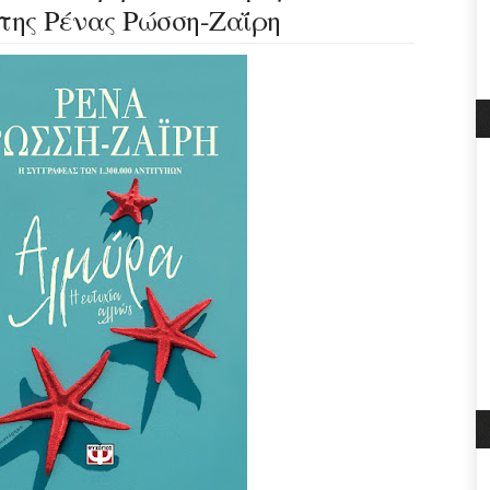
της Ρένας Ρώσση-Ζαΐρη