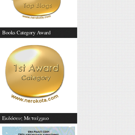
Books Category Award
Εκδόσεις Μεταίχμιο