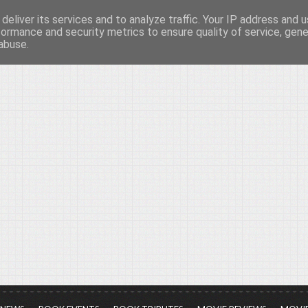
deliver its services and to analyze traffic. Your IP address and 
νών...
formance and security metrics to ensure quality of service, gen
abuse.
ια τον πολιτισμό, σε κάθε του μορφή και έκταση...