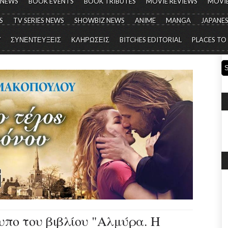
 NEWS
BOOK EVENTS
BOOK TRIBUTES
MOVIE REVIEWS
MOVIE
S
TV SERIES NEWS
SHOWBIZ NEWS
ANIME
MANGA
JAPANES
Y
ΣΥΝΕΝΤΕΥΞΕΙΣ
ΚΛΗΡΩΣΕΙΣ
BITCHES EDITORIAL
PLACES TO
υπο του βιβλίου "Αλμύρα. Η