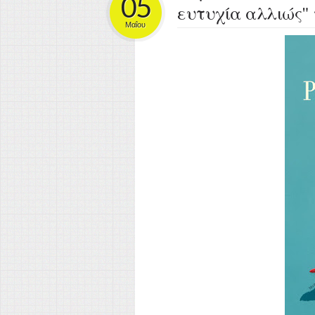
05
ευτυχία αλλιώς" 
Μαΐου