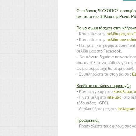
Οι εκδόσεις ΨΥΧΟΓΙΟΣ προσφέρο
αντίτυπο του βιβλίου της Ρένας Ρ
Για να συμμετάσχετε στην κλήρωσ
- Κάντε like στην
σελίδα μας στο 
- Κάντε like στην
σελίδα των εκδ
- Πατήστε like ή αφήστε comment
σελίδα μας στο Facebook.
- Να κάνετε δημόσια κοινοποίησ
σας αν θέλετε να μάθουν για την 
ως μία συμμετοχή θα μετρήσουν).
- Συμπληρώστε τα στοιχεία σας
Ε
Κερδίστε επιπλέον συμμετοχές:
- Κάντε εγγραφή στο
κανάλι μας σ
- Γίνετε μέλη στο
site μας
(στο δεξ
εβδομάδας - GFC).
- Ακολουθήστε μας στο
Instagram
Προαιρετικά:
- Προσκαλέστε τους φίλους σας ν