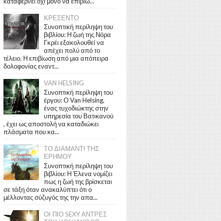
καταφέρνει όχι μόνο να επιβιώ...
ΚΡΕΣΕΝΤΟ
Συνοπτική περίληψη του
βιβλίου: Η ζωή της Νόρα
Γκρέι εξακολουθεί να
απέχει πολύ από το
τέλειο. Η επιβίωση από μια απόπειρα
δολοφονίας εναντ...
VAN HELSING
Συνοπτική περίληψη του
έργου: Ο Van Helsing,
ένας τυχοδιώκτης στην
υπηρεσία του Βατικανού
, έχει ως αποστολή να καταδιώκει
πλάσματα που κα...
ΤΟ ΔΙΑΜΑΝΤΙ ΤΗΣ
ΕΡΗΜΟΥ
Συνοπτική περίληψη του
βιβλίου: Η Έλενα νομίζει
πως η ζωή της βρίσκεται
σε τάξη όταν ανακαλύπτει ότι ο
μέλλοντας σύζυγός της την απα...
ΟΙ ΠΙΟ SEXY ΑΝΤΡΕΣ