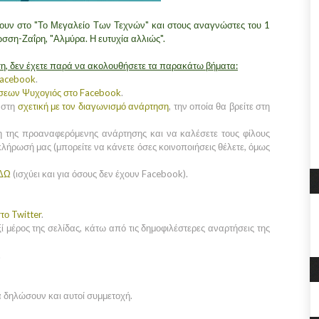
υν στο "Το Μεγαλείο Των Τεχνών" και στους αναγνώστες του 1
ώσση-Ζαΐρη, "Αλμύρα. Η ευτυχία αλλιώς".
η, δεν έχετε παρά να ακολουθήσετε τα παρακάτω βήματα:
Facebook
.
όσεων Ψυχογιός στο Facebook
.
 στη
σχετική με τον διαγωνισμό ανάρτηση
, την οποία θα βρείτε στη
η της προαναφερόμενης ανάρτησης και να καλέσετε τους φίλους
κλήρωσή μας (μπορείτε να κάνετε όσες κοινοποιήσεις θέλετε, όμως
ΔΩ
(ισχύει και για όσους δεν έχουν Facebook).
το Twitter
.
ί μέρος της σελίδας, κάτω από τις δημοφιλέστερες αναρτήσεις της
.
α δηλώσουν και αυτοί συμμετοχή.