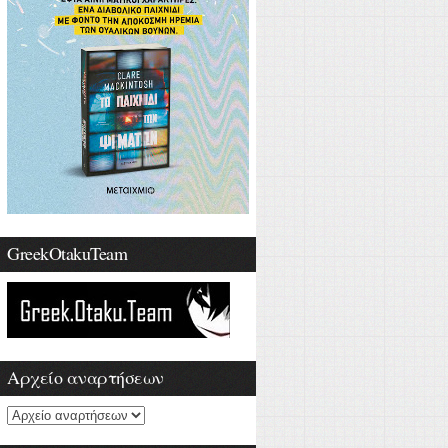
GreekOtakuTeam
Αρχείο αναρτήσεων