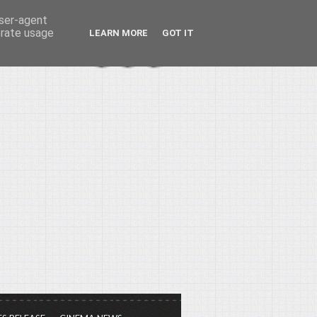
user-agent
erate usage
LEARN MORE
GOT IT