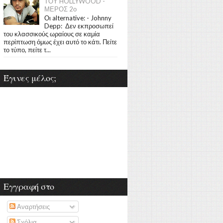
ΤΟΥ HOLLYWOOD -
ΜΕΡΟΣ 2ο
Οι alternative: - Johnny
Depp: Δεν εκπροσωπεί
του κλασσικούς ωραίους σε καμία
περίπτωση όμως έχει αυτό το κάτι. Πείτε
το τύπο, πείτε τ...
Έγινες μέλος;
Εγγραφή στο
Αναρτήσεις
Σχόλια