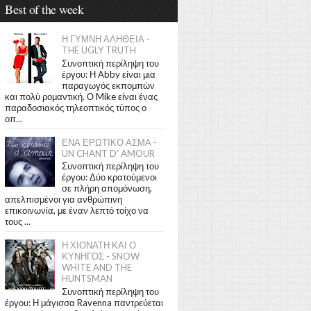
Best of the week
Η ΓΥΜΝΗ ΑΛΗΘΕΙΑ -
THE UGLY TRUTH
Συνοπτική περίληψη του
έργου: Η Abby είναι μια
παραγωγός εκπομπών
και πολύ ρομαντική. Ο Mike είναι ένας
παραδοσιακός τηλεοπτικός τύπος ο
οπ...
ΕΝΑ ΕΡΩΤΙΚΟ ΑΣΜΑ -
UN CHANT D' AMOUR
Συνοπτική περίληψη του
έργου: Δύο κρατούμενοι
σε πλήρη απομόνωση,
απελπισμένοι για ανθρώπινη
επικοινωνία, με έναν λεπτό τοίχο να
τους ...
Η ΧΙΟΝΑΤΗ ΚΑΙ Ο
ΚΥΝΗΓΟΣ - SNOW
WHITE AND THE
HUNTSMAN
Συνοπτική περίληψη του
έργου: Η μάγισσα Ravenna παντρεύεται