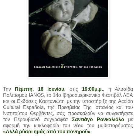
Την
Πέμπτη, 16 Ιουνίου
, στις
19:00μ.μ.
, η Αλυσίδα
Πολιτισμού IANOS, το 14ο Ιβηροαμερικανικό Φεστιβάλ ΛΕΑ
και οι Εκδόσεις Καστανιώτη με την υποστήριξη της Acción
Cultural Española, της Πρεσβείας Της Ισπανίας και του
Ινστιτούτου Θερβάντες, σας προσκαλούν να συναντήσετε
τον Περουβιανό συγγραφέα
Σαντιάγο Ρονκαλιόλο
με
αφορμή την κυκλοφορία του νέου του μυθιστορήματος
«Αλλά ρύσαι ημάς από του πονηρού».