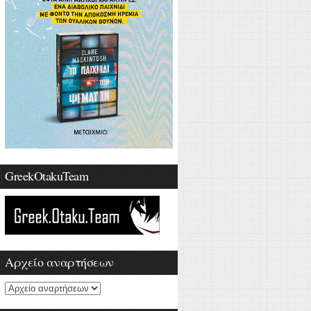
GreekOtakuTeam
Αρχείο αναρτήσεων