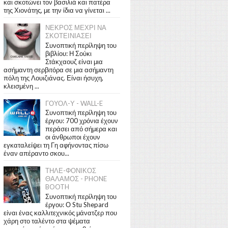
και σκοτώνει τον βασιλιά και πατέρα
της Χιονάτης, με την ίδια να γίνεται ...
ΝΕΚΡΟΣ ΜΕΧΡΙ ΝΑ
ΣΚΟΤΕΙΝΙΑΣΕΙ
Συνοπτική περίληψη του
βιβλίου: Η Σούκι
Στάκχαουζ είναι μια
ασήμαντη σερβιτόρα σε μια ασήμαντη
πόλη της Λουιζιάνας. Είναι ήσυχη,
κλεισμένη ...
ΓΟΥΟΛ-Υ - WALL-E
Συνοπτική περίληψη του
έργου: 700 χρόνια έχουν
περάσει από σήμερα και
οι άνθρωποι έχουν
εγκαταλείψει τη Γη αφήνοντας πίσω
έναν απέραντο σκου...
ΤΗΛΕ-ΦΟΝΙΚΟΣ
ΘΑΛΑΜΟΣ - PHONE
BOOTH
Συνοπτική περίληψη του
έργου: Ο Stu Shepard
είναι ένας καλλιτεχνικός μάνατζερ που
χάρη στο ταλέντο στα ψέματα