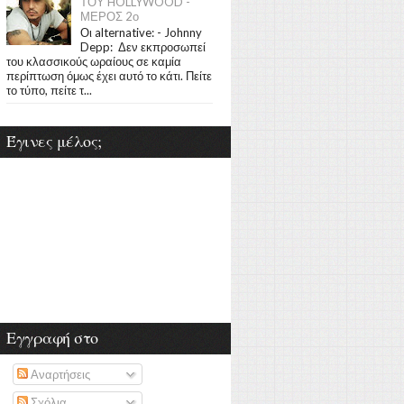
ΤΟΥ HOLLYWOOD -
ΜΕΡΟΣ 2ο
Οι alternative: - Johnny
Depp: Δεν εκπροσωπεί
του κλασσικούς ωραίους σε καμία
περίπτωση όμως έχει αυτό το κάτι. Πείτε
το τύπο, πείτε τ...
Έγινες μέλος;
Εγγραφή στο
Αναρτήσεις
Σχόλια