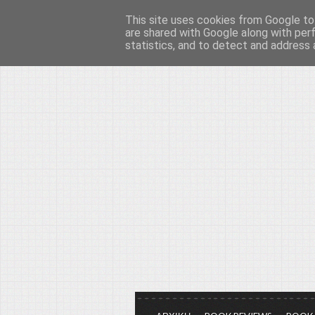
This site uses cookies from Google to 
Το μεγαλείο των Τεχ
are shared with Google along with per
statistics, and to detect and address 
Είμαστε πάντα εδώ για να μιλάμε γ