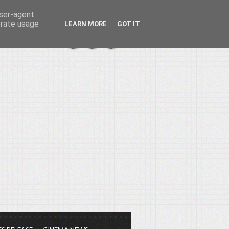
user-agent
erate usage
LEARN MORE
GOT IT