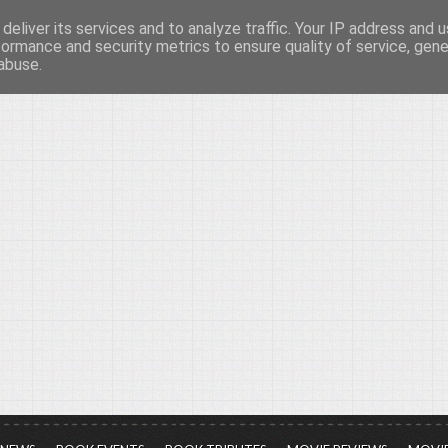
deliver its services and to analyze traffic. Your IP address and 
νών...
formance and security metrics to ensure quality of service, gen
abuse.
ια τον πολιτισμό, σε κάθε του μορφή και έκταση...