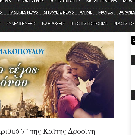
 NEWS
BOOK EVENTS
BOOK TRIBUTES
MOVIE REVIEWS
MOVIE
S
TV SERIES NEWS
SHOWBIZ NEWS
ANIME
MANGA
JAPANES
Y
ΣΥΝΕΝΤΕΥΞΕΙΣ
ΚΛΗΡΩΣΕΙΣ
BITCHES EDITORIAL
PLACES TO
ριθμό 7" της Καίτης Δροσίνη -