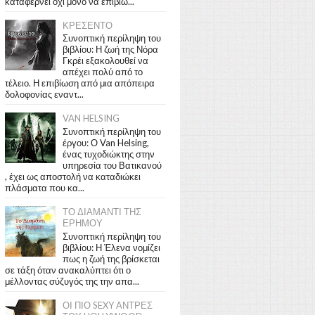
καταφέρνει όχι μόνο να επιβιώ...
ΚΡΕΣΕΝΤΟ
Συνοπτική περίληψη του
βιβλίου: Η ζωή της Νόρα
Γκρέι εξακολουθεί να
απέχει πολύ από το
τέλειο. Η επιβίωση από μια απόπειρα
δολοφονίας εναντ...
VAN HELSING
Συνοπτική περίληψη του
έργου: Ο Van Helsing,
ένας τυχοδιώκτης στην
υπηρεσία του Βατικανού
, έχει ως αποστολή να καταδιώκει
πλάσματα που κα...
ΤΟ ΔΙΑΜΑΝΤΙ ΤΗΣ
ΕΡΗΜΟΥ
Συνοπτική περίληψη του
βιβλίου: Η Έλενα νομίζει
πως η ζωή της βρίσκεται
σε τάξη όταν ανακαλύπτει ότι ο
μέλλοντας σύζυγός της την απα...
ΟΙ ΠΙΟ SEXY ΑΝΤΡΕΣ