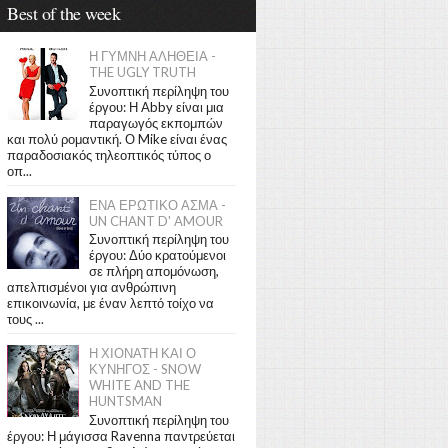
Best of the week
Η ΓΥΜΝΗ ΑΛΗΘΕΙΑ -
THE UGLY TRUTH
Συνοπτική περίληψη του
έργου: Η Abby είναι μια
παραγωγός εκπομπών
και πολύ ρομαντική. Ο Mike είναι ένας
παραδοσιακός τηλεοπτικός τύπος ο
οπ...
ΕΝΑ ΕΡΩΤΙΚΟ ΑΣΜΑ -
UN CHANT D' AMOUR
Συνοπτική περίληψη του
έργου: Δύο κρατούμενοι
σε πλήρη απομόνωση,
απελπισμένοι για ανθρώπινη
επικοινωνία, με έναν λεπτό τοίχο να
τους ...
Η ΧΙΟΝΑΤΗ ΚΑΙ Ο
ΚΥΝΗΓΟΣ - SNOW
WHITE AND THE
HUNTSMAN
Συνοπτική περίληψη του
έργου: Η μάγισσα Ravenna παντρεύεται