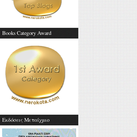
Books Category Award
Εκδόσεις Μεταίχμιο