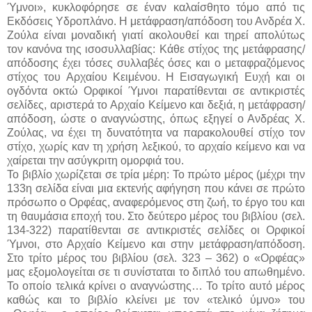
Ύμνοι», κυκλοφόρησε σε έναν καλαίσθητο τόμο από τις
Εκδόσεις Υδροπλάνο. Η μετάφραση/απόδοση του Ανδρέα Χ.
Ζούλα είναι μοναδική γιατί ακολουθεί και τηρεί απολύτως
τον κανόνα της ισοσυλλαβίας: Κάθε στίχος της μετάφρασης/
απόδοσης έχει τόσες συλλαβές όσες και ο μεταφραζόμενος
στίχος του Αρχαίου Κειμένου. Η Εισαγωγική Ευχή και οι
ογδόντα οκτώ Ορφικοί Ύμνοι παρατίθενται σε αντικριστές
σελίδες, αριστερά το Αρχαίο Κείμενο και δεξιά, η μετάφραση/
απόδοση, ώστε ο αναγνώστης, όπως εξηγεί ο Ανδρέας Χ.
Ζούλας, να έχει τη δυνατότητα να παρακολουθεί στίχο τον
στίχο, χωρίς καν τη χρήση λεξικού, το αρχαίο κείμενο και να
χαίρεται την ασύγκριτη ομορφιά του.
Το βιβλίο χωρίζεται σε τρία μέρη: Το πρώτο μέρος (μέχρι την
133η σελίδα είναι μια εκτενής αφήγηση που κάνει σε πρώτο
πρόσωπο ο Ορφέας, αναφερόμενος στη ζωή, το έργο του και
τη θαυμάσια εποχή του. Στο δεύτερο μέρος του βιβλίου (σελ.
134-322) παρατίθενται σε αντικριστές σελίδες οι Ορφικοί
Ύμνοι, στο Αρχαίο Κείμενο και στην μετάφραση/απόδοση.
Στο τρίτο μέρος του βιβλίου (σελ. 323 – 362) ο «Ορφέας»
μας εξομολογείται σε τι συνίσταται το διπλό του απωθημένο.
Το οποίο τελικά κρίνει ο αναγνώστης… Το τρίτο αυτό μέρος
καθώς και το βιβλίο κλείνει με τον «τελικό ύμνο» του