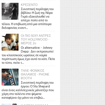
ΚΡΕΣΕΝΤΟ
Συνοπτική περίληψη του
βιβλίου: Η ζωή της Νόρα
Γκρέι εξακολουθεί να
απέχει πολύ από το
τέλειο. Η επιβίωση από μια απόπειρα
δολοφονίας εναντ...
ΟΙ ΠΙΟ SEXY ΑΝΤΡΕΣ
ΤΟΥ HOLLYWOOD -
ΜΕΡΟΣ 2ο
Οι alternative: - Johnny
Depp: Δεν εκπροσωπεί
του κλασσικούς ωραίους σε καμία
περίπτωση όμως έχει αυτό το κάτι. Πείτε
το τύπο, πείτε τ...
ΤΗΛΕ-ΦΟΝΙΚΟΣ
ΘΑΛΑΜΟΣ - PHONE
BOOTH
Συνοπτική περίληψη του
έργου: Ο Stu Shepard
είναι ένας καλλιτεχνικός μάνατζερ που
χάρη στο ταλέντο στα ψέματα
καταφέρνει όχι μόνο να επιβιώ...