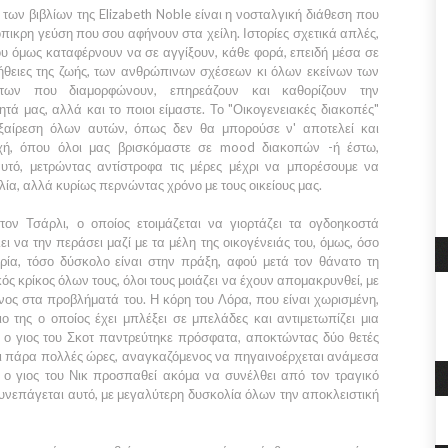
των βιβλίων της Elizabeth Noble είναι η νοσταλγική διάθεση που
όπικρη γεύση που σου αφήνουν στα χείλη. Ιστορίες σχετικά απλές,
υ όμως καταφέρνουν να σε αγγίξουν, κάθε φορά, επειδή μέσα σε
λήθειες της ζωής, των ανθρώπινων σχέσεων κι όλων εκείνων των
των που διαμορφώνουν, επηρεάζουν και καθορίζουν την
τά μας, αλλά και το ποιοι είμαστε. Το "Οικογενειακές διακοπές"
εξαίρεση όλων αυτών, όπως δεν θα μπορούσε ν' αποτελεί και
ποχή, όπου όλοι μας βρισκόμαστε σε mood διακοπών -ή έστω,
αυτό, μετρώντας αντίστροφα τις μέρες μέχρι να μπορέσουμε να
λία, αλλά κυρίως περνώντας χρόνο με τους οικείους μας.
τον Τσάρλι, ο οποίος ετοιμάζεται να γιορτάζει τα ογδοηκοστά
ει να την περάσει μαζί με τα μέλη της οικογένειάς του, όμως, όσο
ρία, τόσο δύσκολο είναι στην πράξη, αφού μετά τον θάνατο τη
ός κρίκος όλων τους, όλοι τους μοιάζει να έχουν απομακρυνθεί, με
ένος στα προβλήματά του. Η κόρη του Λόρα, που είναι χωρισμένη,
ιο της ο οποίος έχει μπλέξει σε μπελάδες και αντιμετωπίζει μια
, ο γιος του Σκοτ παντρεύτηκε πρόσφατα, αποκτώντας δύο θετές
αι πάρα πολλές ώρες, αναγκαζόμενος να πηγαινοέρχεται ανάμεσα
 ο γιος του Νικ προσπαθεί ακόμα να συνέλθει από τον τραγικό
 συνεπάγεται αυτό, με μεγαλύτερη δυσκολία όλων την αποκλειστική