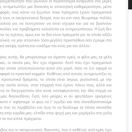
αγματικότητα που βιώνουν οι περισσότεροι άνθρωποι στις μέρες
 αντιμετωπίζει μια δύσκολη κι απαιτητική καθημερινότητα, μέσα
 φορές τους κάνει να ξεχνάνε ποια πράγματα έχουν πραγματικά
 τους οι οικογενειακοί δεσμοί, που αν και τους θεωρούμε πολλές
ουλειά για να συνεχίσουν να είναι ισχυροί και για να βγαίνουν
σκολίες και προβλήματα καλούνται να αντιμετωπίσουν. Η ζωή δεν
 για τις σχέσεις, όμως και τα δύο είναι πράγματα για τα οποία αξίζει
 τελικά, να μην απαιτούν τόσο μεγάλη προσπάθεια όσο έχουμε στο
κή σκέψη, αγάπη και νοιάξιμο του ενός για τον άλλον.
ίας αυτής, θα μπορούσαμε να είμαστε εμείς, οι φίλοι μας, τα μέλη
 μας, οι οικείοι μας, δεν έχει σημασία. Αυτό που έχει πραγματικά
την οποία αποτυπώνονται αυτοί στο χαρτί, τόσο σε ό,τι αφορά το
 αφορά το πρακτικό κομμάτι. Καθένας από αυτούς αντιμετωπίζει τις
υ προσωπικά δράματα, τα οποία είναι άκρως ρεαλιστικά, με την
την ουσία αυτών, στην επιρροή που έχουν πάνω τους, αλλά και
να τα διαχειριστούν όλα αυτά, καταφέρνοντας την ίδια στιγμή να
μας διασκεδάσει. Γιατί, όσο μαύρες κι αν φαντάζουν ορισμένες
κετό ν' αφήσουμε το φως να τ' αγγίξει και τότε συνειδητοποιούμε
α που τις περιβάλλει και πως το να διώξουμε τα όποια σκοτάδια
άπη στην καρδιά μας, ελπίδα στην ψυχή μας και χαμόγελο στα χείλη
ό τα πιο απλά πράγματα.
ριβώς και οι οικογενειακές διακοπές, που ο καθένας από εμάς έχει