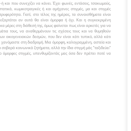
-ή και που συνεχίζει να κάνει. Έχει φωνές, εντάσεις, τσακωμούς,
στατικά, κωμικοτραγικές ή και αμήχανες στιγμές, μα και στιγμές
υφερότητα. Γιατί, στο τέλος της ημέρας, τα συναισθήματα είναι
εξαρτάται αν αυτά θα είναι όμορφα ή όχι. Και η συγκεκριμένη
έκα μέρες στη διάθεσή της, όμως φαίνεται πως είναι αρκετές για να
άτια τους, να αναθερμάνουν τις σχέσεις τους και να θυμηθούν
των οικογενειακών δεσμών, που δεν είναι κάτι τυπικό, αλλά κάτι
ν χανόμαστε στη διαδρομή. Μια όμορφη, καλογραμμένη, αστεία και
ι σοβαρά κοινωνικά ζητήματα, αλλά την ίδια στιγμή μάς "ταξιδεύει"
ο όμορφες στιγμές, υπενθυμίζοντάς μας όσα δεν πρέπει ποτέ να