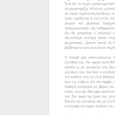
Ένα απ' τα κύρια χαρακτηριστικά 
τα χαρακτηρίζει, αλλά και η γλυκ
σε καμία περίπτωση σύνθετες, πο
αυτές κρύβονται οι πιο απλές α
μικρών και μεγάλων πραγμά
πραγματικότητα, την καθημερινότη
δεν θα μπορούσε ν' αποτελεί 
ιδανικότερη επιλογή τέτοια ε
ψυχολογικά, είμαστε κοντά σε 
βρεθούμε κι εμείς σε κάποια παρα
Η ιστορία μας επικεντρώνεται σ
γενέθλιά του. Την ημέρα αυτή θέλ
εύκολο κι αν ακούγεται στη θεω
γυναίκας του, που ήταν ο συνδετικ
τον καθένα τους να είναι βυθισμ
έχει την ευθύνη για τον έφηβο γ
σοβαρή κατηγορία εις βάρος του
κόρες, ενώ την ίδια ώρα εργάζετ
στα δύο άκρα της ζωής του, ενώ
θάνατο της γυναίκας του, με ό,τι
ανατροφή των τριών παιδιών του.