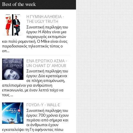
Best of the week
Η ΓΥΜΝΗ ΑΛΗΘΕΙΑ -
THE UGLY TRUTH
Συνοπτική περίληψη του
έργου: Η Abby είναι μια
παραγωγός εκπομπών
και πολύ ρομαντική. Ο Mike είναι ένας
παραδοσιακός τηλεοπτικός τύπος ο
οπ...
ΕΝΑ ΕΡΩΤΙΚΟ ΑΣΜΑ -
UN CHANT D' AMOUR
Συνοπτική περίληψη του
έργου: Δύο κρατούμενοι
σε πλήρη απομόνωση,
απελπισμένοι για ανθρώπινη
επικοινωνία, με έναν λεπτό τοίχο να
τους ...
ΓΟΥΟΛ-Υ - WALL-E
Συνοπτική περίληψη του
έργου: 700 χρόνια έχουν
περάσει από σήμερα και
οι άνθρωποι έχουν
εγκαταλείψει τη Γη αφήνοντας πίσω