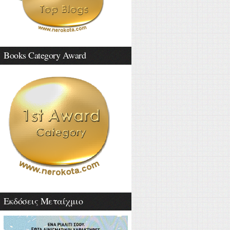
Books Category Award
Εκδόσεις Μεταίχμιο