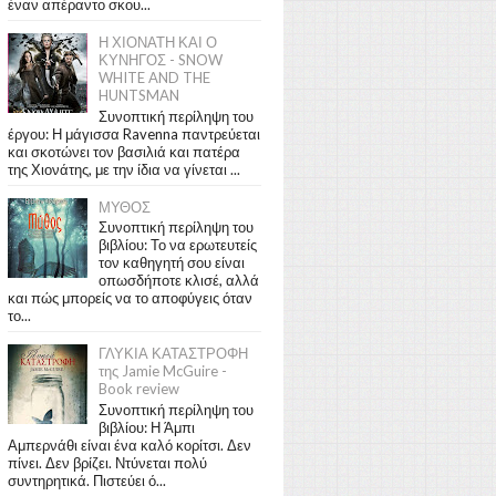
έναν απέραντο σκου...
Η ΧΙΟΝΑΤΗ ΚΑΙ Ο
ΚΥΝΗΓΟΣ - SNOW
WHITE AND THE
HUNTSMAN
Συνοπτική περίληψη του
έργου: Η μάγισσα Ravenna παντρεύεται
και σκοτώνει τον βασιλιά και πατέρα
της Χιονάτης, με την ίδια να γίνεται ...
ΜΥΘΟΣ
Συνοπτική περίληψη του
βιβλίου: Το να ερωτευτείς
τον καθηγητή σου είναι
οπωσδήποτε κλισέ, αλλά
και πώς μπορείς να το αποφύγεις όταν
το...
ΓΛΥΚΙΑ ΚΑΤΑΣΤΡΟΦΗ
της Jamie McGuire -
Book review
Συνοπτική περίληψη του
βιβλίου: Η Άμπι
Αμπερνάθι είναι ένα καλό κορίτσι. Δεν
πίνει. Δεν βρίζει. Ντύνεται πολύ
συντηρητικά. Πιστεύει ό...