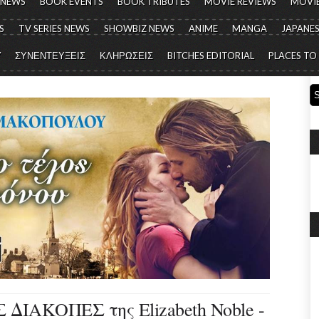
 NEWS
BOOK EVENTS
BOOK TRIBUTES
MOVIE REVIEWS
MOVIE
S
TV SERIES NEWS
SHOWBIZ NEWS
ANIME
MANGA
JAPANES
Y
ΣΥΝΕΝΤΕΥΞΕΙΣ
ΚΛΗΡΩΣΕΙΣ
BITCHES EDITORIAL
PLACES TO
ΙΑΚΟΠΕΣ της Elizabeth Noble -