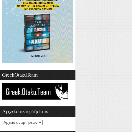
GreekOtakuTeam
Αρχείο αναρτήσεων