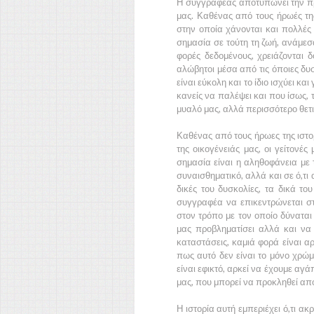
Η συγγραφέας αποτυπώνει την πρ
μας. Καθένας από τους ήρωές της
στην οποία χάνονται και πολλές
σημασία σε τούτη τη ζωή, ανάμεσά
φορές δεδομένους, χρειάζονται δ
αλώβητοι μέσα από τις όποιες δυ
είναι εύκολη και το ίδιο ισχύει και
κανείς να παλέψει και που ίσως,
μυαλό μας, αλλά περισσότερο θετι
Καθένας από τους ήρωες της ιστορ
της οικογένειάς μας, οι γείτονές
σημασία είναι η αληθοφάνεια με 
συναισθηματικό, αλλά και σε ό,τι
δικές του δυσκολίες, τα δικά το
συγγραφέα να επικεντρώνεται σ
στον τρόπο με τον οποίο δύναται 
μας προβληματίσει αλλά και να 
καταστάσεις, καμιά φορά είναι αρ
πως αυτό δεν είναι το μόνο χρώμ
είναι εφικτό, αρκεί να έχουμε αγ
μας, που μπορεί να προκληθεί απ
Η ιστορία αυτή εμπεριέχει ό,τι ακ