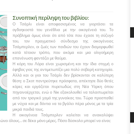
Συνοπτική περίληψη του βιβλίου:
Ο Τσάρλι είναι αποφασισμένος να γιορτάσει τα
ογδοηκοστά του γενέθλια με την οικογένειά του. Το
πρόβλημα όμως είναι ότι από τότε που έχασε τη σύζυγό
του, τον πραγματικό σύνδεσμο της οικογένειας
Τσάμπερλεν, οι ζωές των παιδιών του έχουν διαμορφωθεί
κατά τέτοιον τρόπο, που ακόμα και μια ολιγοήμερη
επανένωση φαντάζει με θαύμα.
Η κόρη του Λόρα είναι χωρισμένη και την ίδια στιγμή ο
έφηβος γιος της αντιμετωπίζει μια πολύ σοβαρή κατηγορία.
Αλλά και οι γιοι του Τσάρλι δεν βρίσκονται σε καλύτερη
θέση: ο Σκοτ παντρεύτηκε πρόσφατα, απέκτησε δύο θετές
κόρες και εργάζεται πυρετωδώς στη Νέα Υόρκη όπου
πηγαινοέρχεται, ενώ ο Νικ εξακολουθεί να ταλαιπωρείται
από τον τραγικό χαμό της γυναίκας του. Τώρα προσπαθεί
με νύχια και με δόντια να τα βγάλει πέρα μόνος με τα τρία
μικρά παιδιά τους.
Η οικογένεια Τσάμπερλεν καλείται να ανακαλύψει
ενώνει όλους… σε δέκα μόνο μέρες. Πόσο δύσκολο μπορεί να είναι;