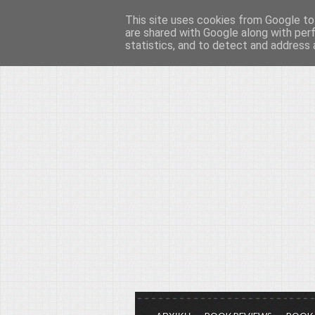
This site uses cookies from Google to 
Το μεγαλείο των Τεχ
are shared with Google along with per
statistics, and to detect and address 
Είμαστε πάντα εδώ για να μιλάμε γ