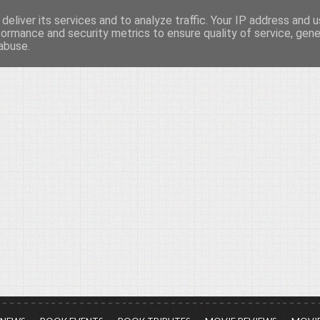
deliver its services and to analyze traffic. Your IP address and 
νών...
formance and security metrics to ensure quality of service, gen
abuse.
ια τον πολιτισμό, σε κάθε του μορφή και έκταση...