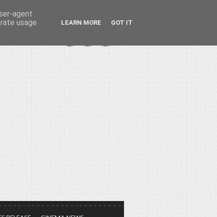
user-agent
erate usage
LEARN MORE
GOT IT