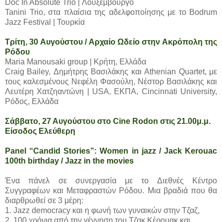
Doc In Absolute Trio | Λουξεμβούργο
Tanini Trio, στα πλαίσια της αδελφοποίησης με το Bodrum
Jazz Festival | Τουρκία
Τρίτη, 30 Αυγούστου / Αρχαίο Ωδείο στην Ακρόπολη της
Ρόδου
Maria Manousaki group | Κρήτη, Ελλάδα
Craig Bailey, Δημήτρης Βασιλάκης και Athenian Quartet, με
τους καλεσμένους Νεφέλη Φασούλη, Νέστορ Βασιλάκης και
Λευτέρη Χατζηαντώνη | USA, ΕΚΠΑ, Cincinnati University,
Ρόδος, Ελλάδα
Σάββατο, 27 Αυγούστου στο Cine Rodon στις 21.00μ.μ.
Είσοδος Ελεύθερη
Panel “Candid Stories”: Women in jazz / Jack Kerouac
100th birthday / Jazz in the movies
Ένα πάνελ σε συνεργασία με το Διεθνές Κέντρο
Συγγραφέων και Μεταφραστών Ρόδου. Μια βραδιά που θα
διαρθρωθεί σε 3 μέρη:
1. Jazz democracy και η φωνή των γυναικών στην Τζαζ,
2. 100 χρόνια από την γέννηση του Τζακ Κέρουακ και