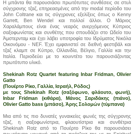
Η μπάντα θα παρουσιάσει πρωτότυπες συνθέσεις σε στυλ
σύγχρονης τζαζ, επηρεασμένες από την modal περίοδο του
John Coltrane και τις σύγχρονες εξελίξεις όπως ο Kenny
Garrett, Ben Wendel και πολλοί άλλοι. Ο Μάριος
Χαραλάμπους είναι ένας νεαρός ανερχόμενος Κύπριος
σαξοφωνίστας και συνθέτης που σπουδάζει στο Ωδείο του
Άμστερνταμ και έχει λάβει υποτροφία του Ιδρύματος Νικόλα
Οικονόμου - NEF. Έχει εμφανιστεί σε διεθνή φεστιβάλ και
τζαζ κλαμπ σε Κύπρο, Ολλανδία, Βέλγιο, Γαλλία και την
Ιταλία. Περιοδεύει με το κουιντέτο του παρουσιάζοντας
πρωτότυπο υλικό.
Shekinah Rotz Quartet featuring Inbar Fridman, Olivier
Gatto
(Πουέρτο Ρίκο, Γαλλία, Ισραήλ, Ρόδος)
με τους Shekinah Rotz (σαξόφωνο, φλάουτο, φωνή),
Inbar Fridman (κιθάρα), Μάνος Σαριδάκης (πιάνο),
Olivier Gatto bass (μπάσο), Άρης Σολομών (τύμπανα)
Μια από τις πιο δυνατές γυναικείες φωνές της σύγχρονης
τζαζ, η σαξοφωνίστρια, φλαουτίστρια και συνθέτρια
Shekinah Rotz από το Πουέρτο Ρίκο θα παρουσιάσει