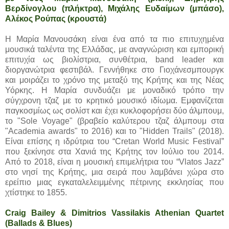
Βερδίνογλου (πλήκτρα), Μιχάλης Ευδαίμων (μπάσο),
Αλέκος Ρούπας (κρουστά)
Η Μαρία Μανουσάκη είναι ένα από τα πιο επιτυχημένα
μουσικά ταλέντα της Ελλάδας, με αναγνώριση και εμπορική
επιτυχία ως βιολίστρια, συνθέτρια, band leader και
διοργανώτρια φεστιβάλ. Γεννήθηκε στο Γιοχάνεσμπουργκ
και μοιράζει το χρόνο της μεταξύ της Κρήτης και της Νέας
Υόρκης. Η Μαρία συνδυάζει με μοναδικό τρόπο την
σύγχρονη τζαζ με το κρητικό μουσικό ιδίωμα. Εμφανίζεται
παγκοσμίως ως σολίστ και έχει κυκλοφορήσει δύο άλμπουμ,
το "Sole Voyage" (βραβείο καλύτερου τζαζ άλμπουμ στα
"Academia awards" το 2016) και το "Hidden Trails" (2018).
Είναι επίσης η ιδρύτρια του “Cretan World Music Festival”
που ξεκίνησε στα Χανιά της Κρήτης τον Ιούλιο του 2014.
Από το 2018, είναι η μουσική επιμελήτρια του “Vlatos Jazz”
στο νησί της Κρήτης, μια σειρά που λαμβάνει χώρα στο
ερείπιο μιας εγκαταλελειμμένης πέτρινης εκκλησίας που
χτίστηκε το 1855.
Craig Bailey & Dimitrios Vassilakis Athenian Quartet
(Ballads & Blues)