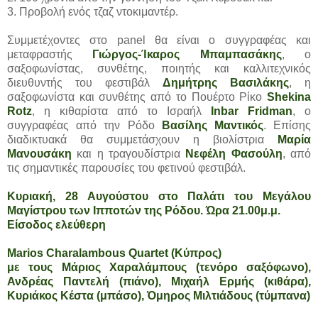
3. Προβολή ενός τζαζ ντοκιμαντέρ.
Συμμετέχοντες στο panel θα είναι ο συγγραφέας και
μεταφραστής
Γιώργος-Ίκαρος Μπαμπασάκης
, ο
σαξοφωνίστας, συνθέτης, ποιητής και καλλιτεχνικός
διευθυντής του φεστιβάλ
Δημήτρης Βασιλάκης
, η
σαξοφωνίστα και συνθέτης από το Πουέρτο Ρίκο
Shekina
Rotz
, η κιθαρίστα από το Ισραήλ
Inbar Fridman
, ο
συγγραφέας από την Ρόδο
Βασίλης Μαντικός
. Επίσης
διαδικτυακά θα συμμετάσχουν η βιολίστρια
Μαρία
Μανουσάκη
και η τραγουδίστρια
Νεφέλη Φασούλη
, από
τις σημαντικές παρουσίες του φετινού φεστιβάλ.
Κυριακή, 28 Αυγούστου στο Παλάτι του Μεγάλου
Μαγίστρου των Ιπποτών της Ρόδου. Ώρα 21.00μ.μ.
Είσοδος ελεύθερη
Marios Charalambous Quartet (Κύπρος)
με τους Μάριος Χαραλάμπους (τενόρο σαξόφωνο),
Ανδρέας Παντελή (πιάνο), Μιχαήλ Ερμής (κιθάρα),
Κυριάκος Κέστα (μπάσο), Όμηρος Μιλτιάδους (τύμπανα)