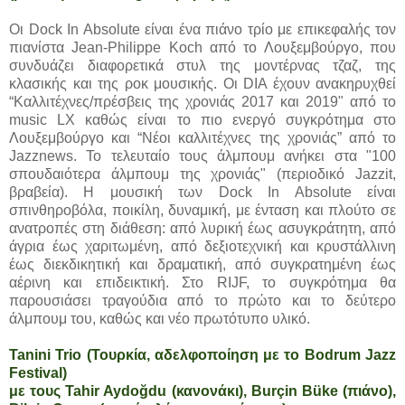
Οι Dock In Absolute είναι ένα πιάνο τρίο με επικεφαλής τον
πιανίστα Jean-Philippe Koch από το Λουξεμβούργο, που
συνδυάζει διαφορετικά στυλ της μοντέρνας τζαζ, της
κλασικής και της ροκ μουσικής. Οι DIA έχουν ανακηρυχθεί
“Καλλιτέχνες/πρέσβεις της χρονιάς 2017 και 2019" από το
music LX καθώς είναι το πιο ενεργό συγκρότημα στο
Λουξεμβούργο και “Νέοι καλλιτέχνες της χρονιάς” από το
Jazznews. Το τελευταίο τους άλμπουμ ανήκει στα "100
σπουδαιότερα άλμπουμ της χρονιάς" (περιοδικό Jazzit,
βραβεία). Η μουσική των Dock In Absolute είναι
σπινθηροβόλα, ποικίλη, δυναμική, με ένταση και πλούτο σε
ανατροπές στη διάθεση: από λυρική έως ασυγκράτητη, από
άγρια έως χαριτωμένη, από δεξιοτεχνική και κρυστάλλινη
έως διεκδικητική και δραματική, από συγκρατημένη έως
αέρινη και επιδεικτική. Στο RIJF, το συγκρότημα θα
παρουσιάσει τραγούδια από το πρώτο και το δεύτερο
άλμπουμ του, καθώς και νέο πρωτότυπο υλικό.
Tanini Trio (Τουρκία, αδελφοποίηση με το Bodrum Jazz
Festival)
με τους Tahir Aydoğdu (κανονάκι), Burçin Büke (πιάνο),