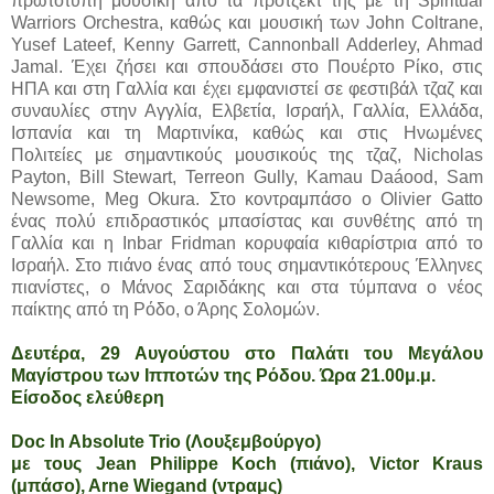
πρωτότυπη μουσική από τα πρότζεκτ της με τη Spiritual
Warriors Orchestra, καθώς και μουσική των John Coltrane,
Yusef Lateef, Kenny Garrett, Cannonball Adderley, Ahmad
Jamal. Έχει ζήσει και σπουδάσει στο Πουέρτο Ρίκο, στις
ΗΠΑ και στη Γαλλία και έχει εμφανιστεί σε φεστιβάλ τζαζ και
συναυλίες στην Αγγλία, Ελβετία, Ισραήλ, Γαλλία, Ελλάδα,
Ισπανία και τη Μαρτινίκα, καθώς και στις Ηνωμένες
Πολιτείες με σημαντικούς μουσικούς της τζαζ, Nicholas
Payton, Bill Stewart, Terreon Gully, Kamau Daáood, Sam
Newsome, Meg Okura. Στο κοντραμπάσο ο Olivier Gatto
ένας πολύ επιδραστικός μπασίστας και συνθέτης από τη
Γαλλία και η Inbar Fridman κορυφαία κιθαρίστρια από το
Ισραήλ. Στο πιάνο ένας από τους σημαντικότερους Έλληνες
πιανίστες, ο Μάνος Σαριδάκης και στα τύμπανα o νέος
παίκτης από τη Ρόδο, ο Άρης Σολομών.
Δευτέρα, 29 Αυγούστου στο Παλάτι του Μεγάλου
Μαγίστρου των Ιπποτών της Ρόδου. Ώρα 21.00μ.μ.
Είσοδος ελεύθερη
Doc In Absolute Trio (Λουξεμβούργο)
με τους Jean Philippe Koch (πιάνο), Victor Kraus
(μπάσο), Arne Wiegand (ντραμς)