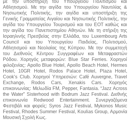
με την υποστήριξη του Υπουργείου Πολιτισμού και
Αθλητισμού. Με την αιγίδα του Υπουργείου Ναυτιλίας &
Νησιωτικής Πολιτικής, την αιγίδα και υποστήριξη της
Γενικής Γραμματείας Αιγαίου και Νησιωτικής Πολιτικής, την
αιγίδα του Υπουργείου Τουρισμού και του ΕΟΤ καθώς και
την αιγίδα του Πανεπιστημίου Αθηνών. Με τη στήριξη της
Ισραηλινής Πρεσβείας στην Ελλάδα, του Luxembourg Arts
Council και του Υπουργείου Παιδείας, Πολιτισμού,
Αθλητισμού και Νεολαίας της Κύπρου. Με την συμμετοχή
του Διεθνούς Κέντρου Συγγραφέων και Μεταφραστών
Ρόδου. Χορηγός μεταφορών: Blue Star Ferries. Χορηγοί
φιλοξενίας: Apollo Blue Hotel, Apollo Beach Hotel, Hermes
Hotel, 10GR Hotel, Rodos Palace Hotel, Plaza Hotel,
Cook’s Club. Χορηγοί Υπηρεσιών: Café Auvergne, Travel
Exchange, Rodos Cars, Xenakis Cars. Χορηγός
επικοινωνίας: Μελωδία FM, Pepper, Fantasia. “Jazz Across
the Water” Sisterhood with Bodrum Jazz Festival. Διεθνής
επικοινωνία Redwood Entertainment. Συνεργαζόμενα
Φεστιβάλ και φορείς: Syros Jazz Festival, Mykonos Music
Festival, Rhodes Summer Festival, Koulias Group, Αρμονία
Μουσική Σχολή Κως.