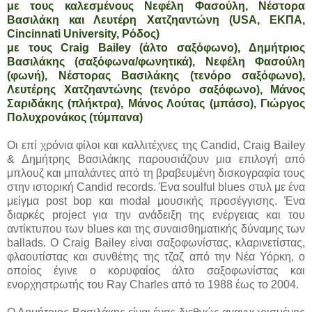
με τους καλεσμένους Νεφέλη Φασούλη, Νέστορα
Βασιλάκη και Λευτέρη Χατζηαντώνη (USA, ΕΚΠΑ,
Cincinnati University, Ρόδος)
με τους Craig Bailey (άλτο σαξόφωνο), Δημήτριος
Βασιλάκης (σαξόφωνα/φωνητικά), Νεφέλη Φασούλη
(φωνή), Νέστορας Βασιλάκης (τενόρο σαξόφωνο),
Λευτέρης Χατζηαντώνης (τενόρο σαξόφωνο), Μάνος
Σαριδάκης (πλήκτρα), Μάνος Λούτας (μπάσο), Γιώργος
Πολυχρονάκος (τύμπανα)
Οι επί χρόνια φίλοι και καλλιτέχνες της Candid, Craig Bailey
& Δημήτρης Βασιλάκης παρουσιάζουν μια επιλογή από
μπλουζ και μπαλάντες από τη βραβευμένη δισκογραφία τους
στην ιστορική Candid records. Ένα soulful blues στυλ με ένα
μείγμα post bop και modal μουσικής προσέγγισης. Ένα
διαρκές project για την ανάδειξη της ενέργειας και του
αντίκτυπου των blues και της συναισθηματικής δύναμης των
ballads. Ο Craig Bailey είναι σαξοφωνίστας, κλαρινετίστας,
φλαουτίστας και συνθέτης της τζαζ από την Νέα Υόρκη, ο
οποίος έγινε ο κορυφαίος άλτο σαξοφωνίστας και
ενορχηστρωτής του Ray Charles από το 1988 έως το 2004.