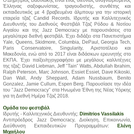
Ο Δημήτριος Βασιλάκης είναι ένας διεθνώς αναγνωρισμένος
Έλληνας σαξοφωνίστας, τραγουδιστής, συνθέτης και
εκπαιδευτικός με 4 βραβευμένα άλμπουμ για την ιστορική
εταιρεία τζαζ Candid Records. Ιδρυτής και Καλλιτεχνικός
Διευθυντής του Διεθνούς Φεστιβάλ Τζαζ Ρόδου & Νοτίου
Αιγαίου και της Jazz Democracy με παρουσιάσεις στα
μεγαλύτερα διεθνή φεστιβάλ. Έχει διδάξει στα Πανεπιστήμια
Yale, Queens, Skidmore, Columbia, DePaul, Georgia Tech,
Paris Conservatoire, Singularity, Αριστοτέλειο και
Μακεδονία, ενώ από το 2017 είναι διδάσκων ερευνητής στο
ΕΚΠΑ. Έχει παίξει/ηχογραφήσει με μεγάλους καλλιτέχνες
της τζαζ: David Liebman, Jeff "Tain" Watts, Abdullah Ibrahim,
Ralph Peterson, Marc Johnson, Essiet Essiet, Dave Kikoski,
Dan Wall, Andy Sheppard, Adam Nussbaum, Benito
Gonzalez, Jamie Cullum, Espen Berg. Παρουσίασε την ιδέα
του "Jazz Democracy" στα Ηνωμένα Έθνη της Νέας Υόρκης
για τη Διεθνή Ημέρα Τζαζ 2018.
Ομάδα του φεστιβάλ
Ιδρυτής - Καλλιτεχνικός Διευθυντής:
Dimitrios Vassilakis
Αντιπρόεδρος Jazz Democracy, Διοίκηση, Επικοινωνία,
Διεύθυνση Εκπαιδευτικών Προγραμμάτων:
Ελένη
Μιχαήλου