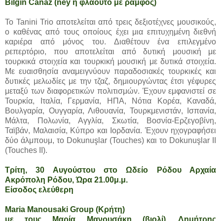
Bilgin Canaz (ney ή φλάουτο με ράμφος)
Το Tanini Trio αποτελείται από τρεις δεξιοτέχνες μουσικούς,
ο καθένας από τους οποίους έχει μια επιτυχημένη διεθνή
καριέρα από μόνος του. Διαθέτουν ένα επιλεγμένο
ρεπερτόριο, που αποτελείται από δυτική μουσική με
τουρκικά στοιχεία και τουρκική μουσική με δυτικά στοιχεία.
Με ευαισθησία αναμειγνύουν παραδοσιακές τουρκικές και
δυτικές μελωδίες με την τζαζ, δημιουργώντας έτσι γέφυρες
μεταξύ των διαφορετικών πολιτισμών. Έχουν εμφανιστεί σε
Τουρκία, Ιταλία, Γερμανία, ΗΠΑ, Νότια Κορέα, Καναδά,
Βουλγαρία, Ουγγαρία, Λιθουανία, Τουρκμενιστάν, Ισπανία,
Μάλτα, Πολωνία, Αγγλία, Σκωτία, Βοσνία-Ερζεγοβίνη,
Ταϊβάν, Μαλαισία, Κύπρο και Ιορδανία. Έχουν ηχογραφήσει
δύο άλμπουμ, το Dokunuşlar (Touches) και το Dokunuşlar II
(Touches II).
Τρίτη, 30 Αυγούστου στο Ωδείο Ρόδου Αρχαία
Ακρόπολη Ρόδου, Ώρα 21.00μ.μ.
Είσοδος ελεύθερη
Maria Manousaki Group (Κρήτη)
με τους Μαρία Μανουσάκη (βιολί), Δημήτρης