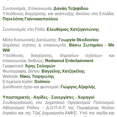
Συντονισμός, Επικοινωνία:
Δανάη Τεζαψίδου
Υπεύθυνος διαχείρισης και ανάπτυξης δικτύου στη Ελλάδα:
Πηνελόπη Γιαννακοπούλου
Συντονισμός στη Ρόδο:
Ελευθέριος Χατζηαντώνης
Μέσα Κοινωνικής Δικτύωσης:
Γεωργία Θεοδοσίου
Δημόσιες σχέσεις & επικοινωνία:
Βάσω Σωτηρίου - We
Will
Υπεύθυνος διαχείρισης, δημοσίων σχέσεων και
επικοινωνίας διεθνώς:
Redwood Entertainment
Γραφιστικά:
Άρης Σολομών
Φωτογραφία, βίντεο:
Βαγγέλης Χατζηκέλης
Website:
Νίκος Τσιριγώτης
Επιμέλεια trailer:
Dotmov
Διεύθυνση ήχου και φωτισμού:
Γιώργος Αξαρλής
Υποστηρικτές - Αιγίδες - Συνεργάτες - Χορηγοί
Συνδιοργάνωση του Δημοτικού Οργανισμού Πολιτισμού
Αθλητισμού Ρόδου − Δ.Ο.Π.Α.Ρ, της Περιφέρειας Νοτίου
Αιγαίου και της Τζαζ Δημοκρατία ΑΜΚΕ. Υπό την αιγίδα και