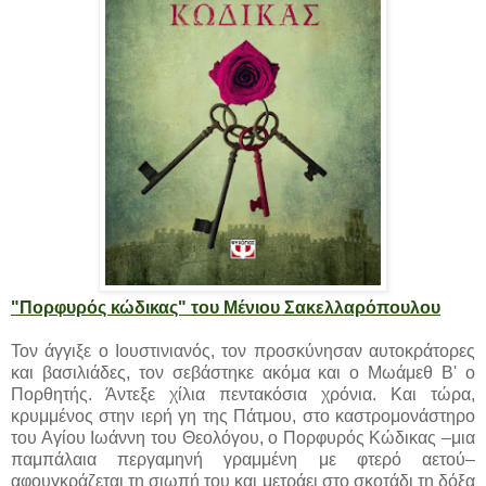
"Πορφυρός κώδικας" του Μένιου Σακελλαρόπουλου
Τον άγγιξε ο Ιουστινιανός, τον προσκύνησαν αυτοκράτορες
και βασιλιάδες, τον σεβάστηκε ακόμα και ο Μωάμεθ Β' ο
Πορθητής. Άντεξε χίλια πεντακόσια χρόνια. Και τώρα,
κρυμμένος στην ιερή γη της Πάτμου, στο καστρομονάστηρο
του Αγίου Ιωάννη του Θεολόγου, ο Πορφυρός Κώδικας –μια
παμπάλαια περγαμηνή γραμμένη με φτερό αετού–
αφουγκράζεται τη σιωπή του και μετράει στο σκοτάδι τη δόξα