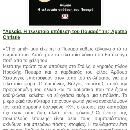
"Αυλαία. Η τελευταία υπόθεση του Πουαρό" της Agatha
Christie
«Cher ami!» μου είχε πει ο Πουαρό καθώς έβγαινα από το
δωμάτιό του. Αυτά ήταν τα τελευταία λόγια που θα άκουγα
ποτέ από τα χείλη του.
Μετά την πρώτη τους υπόθεση στο Στάιλς, ο γηραιός πλέον
Ηρακλής Πουαρό και ο καρδιακός του φίλος Άρθουρ
Χέιστινγκς επιστρέφουν στον τόπο του εγκλήματος για μια
τελευταία φορά. Ο δαιμόνιος Βέλγος ντετέκτιβ, παρά την
προχωρημένη του ηλικία και τα αρθριτικά που τον έχουν
καθηλώσει, καλείται να εξιχνιάσει ακόμα μια υπόθεση. Τα
μικρά φαιά του κύτταρα παίρνουν φωτιά για να ανακαλύψουν
τον κατά συρροήν δολοφόνο «Χ», ο οποίος έχει διαπράξει
όχι έναν, ούτε δύο, αλλά πέντε φόνους! Οι ένοικοι της
πολυτελούς έπαυλης είναι όλοι τους συμπαθέστατοι,
ακίνδυνοι και υπεράνω πάσης υποψίας. Ή τουλάχιστον έτσι