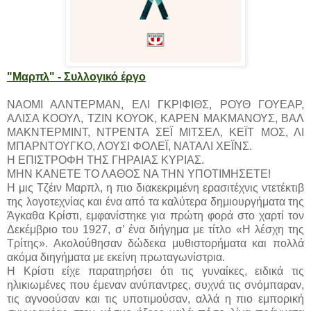
"Μαρπλ" - Συλλογικό έργο
ΝΑΟΜΙ ΑΛΝΤΕΡΜΑΝ, ΕΛΙ ΓΚΡΙΦΙΘΣ, ΡΟΥΘ ΓΟΥΕΑΡ,
ΑΛΙΣΑ ΚΟΟΥΛ, ΤΖΙΝ ΚΟΥΟΚ, ΚΑΡΕΝ ΜΑΚΜΑΝΟΥΣ, ΒΑΛ
ΜΑΚΝΤΕΡΜΙΝΤ, ΝΤΡΕΝΤΑ ΣΕΪ ΜΙΤΣΕΛ, ΚΕΪΤ ΜΟΣ, ΛΙ
ΜΠΑΡΝΤΟΥΓΚΟ, ΛΟΥΣΙ ΦΟΛΕΪ, ΝΑΤΑΛΙ ΧΕΪΝΣ.
Η ΕΠΙΣΤΡΟΦΗ ΤΗΣ ΓΗΡΑΙΑΣ ΚΥΡΙΑΣ.
ΜΗΝ ΚΑΝΕΤΕ ΤΟ ΛΑΘΟΣ ΝΑ ΤΗΝ ΥΠΟΤΙΜΗΣΕΤΕ!
Η μις Τζέιν Μαρπλ, η πιο διακεκριμένη ερασιτέχνις ντετέκτιβ
της λογοτεχνίας και ένα από τα καλύτερα δημιουργήματα της
Άγκαθα Κρίστι, εμφανίστηκε για πρώτη φορά στο χαρτί τον
Δεκέμβριο του 1927, σ’ ένα διήγημα με τίτλο «Η λέσχη της
Τρίτης». Ακολούθησαν δώδεκα μυθιστορήματα και πολλά
ακόμα διηγήματα με εκείνη πρωταγωνίστρια.
Η Κρίστι είχε παρατηρήσει ότι τις γυναίκες, ειδικά τις
ηλικιωμένες που έμεναν ανύπαντρες, συχνά τις σνόμπαραν,
τις αγνοούσαν και τις υποτιμούσαν, αλλά η πιο εμπορική