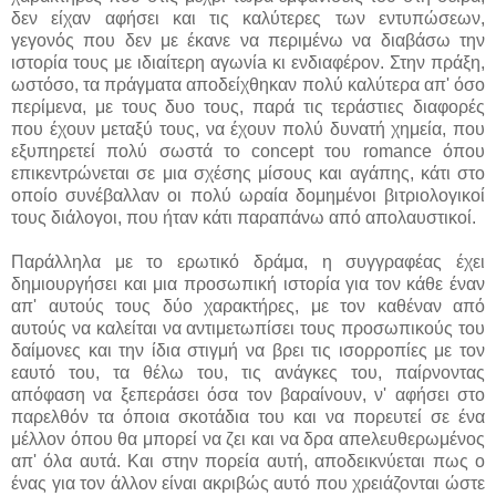
δεν είχαν αφήσει και τις καλύτερες των εντυπώσεων,
γεγονός που δεν με έκανε να περιμένω να διαβάσω την
ιστορία τους με ιδιαίτερη αγωνίa κι ενδιαφέρον. Στην πράξη,
ωστόσο, τα πράγματα αποδείχθηκαν πολύ καλύτερα απ' όσο
περίμενα, με τους δυο τους, παρά τις τεράστιες διαφορές
που έχουν μεταξύ τους, να έχουν πολύ δυνατή χημεία, που
εξυπηρετεί πολύ σωστά το concept του romance όπου
επικεντρώνεται σε μια σχέσης μίσους και αγάπης, κάτι στο
οποίο συνέβαλλαν οι πολύ ωραία δομημένοι βιτριολογικοί
τους διάλογοι, που ήταν κάτι παραπάνω από απολαυστικοί.
Παράλληλα με το ερωτικό δράμα, η συγγραφέας έχει
δημιουργήσει και μια προσωπική ιστορία για τον κάθε έναν
απ' αυτούς τους δύο χαρακτήρες, με τον καθέναν από
αυτούς να καλείται να αντιμετωπίσει τους προσωπικούς του
δαίμονες και την ίδια στιγμή να βρει τις ισορροπίες με τον
εαυτό του, τα θέλω του, τις ανάγκες του, παίρνοντας
απόφαση να ξεπεράσει όσα τον βαραίνουν, ν' αφήσει στο
παρελθόν τα όποια σκοτάδια του και να πορευτεί σε ένα
μέλλον όπου θα μπορεί να ζει και να δρα απeλευθερωμένος
απ' όλα αυτά. Και στην πορεία αυτή, αποδεικνύεται πως ο
ένας για τον άλλον είναι ακριβώς αυτό που χρειάζονται ώστε