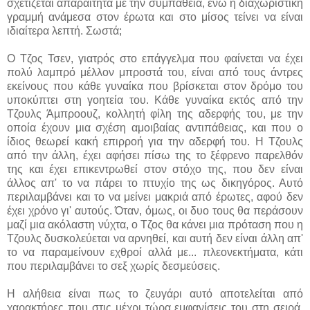
σχετίζεται απαραίτητα με την συμπάθεια, ενώ η διαχωριστική
γραμμή ανάμεσα στον έρωτα και στο μίσος τείνει να είναι
ιδιαίτερα λεπτή. Σωστά;
Ο Τζος Τσεν, γιατρός στο επάγγελμα που φαίνεται να έχει
πολύ λαμπρό μέλλον μπροστά του, είναι από τους άντρες
εκείνους που κάθε γυναίκα που βρίσκεται στον δρόμο του
υποκύπτει στη γοητεία του. Κάθε γυναίκα εκτός από την
Τζουλς Άµπροουζ, κολλητή φίλη της αδερφής του, με την
οποία έχουν μια σχέση αμοιβαίας αντιπάθειας, και που ο
ίδιος θεωρεί κακή επιρροή για την αδερφή του. Η Τζουλς
από την άλλη, έχει αφήσει πίσω της το ξέφρενο παρελθόν
της και έχει επικεντρωθεί στον στόχο της, που δεν είναι
άλλος απ' το να πάρει το πτυχίο της ως δικηγόρος. Αυτό
περιλαμβάνει και το να μείνει μακριά από έρωτες, αφού δεν
έχει χρόνο γι' αυτούς. Όταν, όμως, οι δυο τους θα περάσουν
μαζί μια ακόλαστη νύχτα, ο Τζος θα κάνει μια πρόταση που η
Τζουλς δυσκολεύεται να αρνηθεί, και αυτή δεν είναι άλλη απ'
το να παραμείνουν εχθροί αλλά με... πλεονεκτήματα, κάτι
που περιλαμβάνει το σεξ χωρίς δεσμεύσεις.
Η αλήθεια είναι πως το ζευγάρι αυτό αποτελείται από
χαρακτήρες που στις μέχρι τώρα εμφανίσεις του στη σειρά,