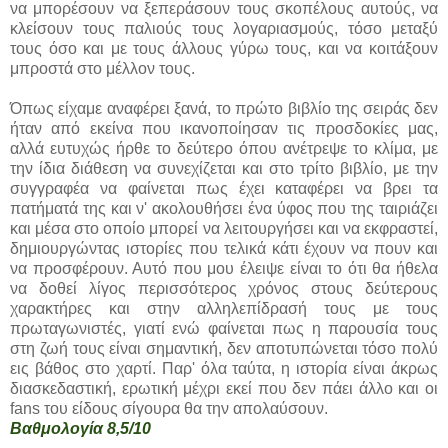
να μπορέσουν να ξεπεράσουν τους σκοπέλους αυτούς, να
κλείσουν τους παλιούς τους λογαριασμούς, τόσο μεταξύ
τους όσο και με τους άλλους γύρω τους, και να κοιτάξουν
μπροστά στο μέλλον τους.
Όπως είχαμε αναφέρει ξανά, το πρώτο βιβλίο της σειράς δεν
ήταν από εκείνα που ικανοποίησαν τις προσδοκίες μας,
αλλά ευτυχώς ήρθε το δεύτερο όπου ανέτρεψε το κλίμα, με
την ίδια διάθεση να συνεχίζεται και στο τρίτο βιβλίο, με την
συγγραφέα να φαίνεται πως έχει καταφέρει να βρει τα
πατήματά της και ν' ακολουθήσει ένα ύφος που της ταιριάζει
και μέσα στο οποίο μπορεί να λειτουργήσει και να εκφραστεί,
δημιουργώντας ιστορίες που τελικά κάτι έχουν να πουν και
να προσφέρουν. Αυτό που μου έλειψε είναι το ότι θα ήθελα
να δοθεί λίγος περισσότερος χρόνος στους δεύτερους
χαρακτήρες και στην αλληλεπίδρασή τους με τους
πρωταγωνιστές, γιατί ενώ φαίνεται πως η παρουσία τους
στη ζωή τους είναι σημαντική, δεν αποτυπώνεται τόσο πολύ
εις βάθος στο χαρτί. Παρ' όλα ταύτα, η ιστορία είναι άκρως
διασκεδαστική, ερωτική μέχρι εκεί που δεν πάει άλλο και οι
fans του είδους σίγουρα θα την απολαύσουν.
Βαθμολογία 8,5/10