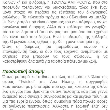
Κοινωνική και φιλόδοξη, η ΤΖΟΥΛΣ ΑΜΠΡΟΟΥΖ, που στο
παρελθόν τρελαινόταν για διασκεδάσεις, τώρα έχει έναν
µόνο στόχο: να περάσει τις εξετάσεις του δικηγορικού
συλλόγου. Το τελευταίο πράγμα που θέλει είναι να µπλέξει
µε έναν γιατρό που είναι ο ορισμός του ανυπόφορου, αν και
συγκλονιστικά όμορφος. Αλλά όσο καλύτερα τον γνωρίζει,
τόσο συνειδητοποιεί ότι ο άντρας που μισούσε τόσα χρόνια
δεν είναι αυτό που δείχνει. Είναι ο αδερφός της κολλητής
της. Ο μεγαλύτερος εχθρός της. Και η μόνη σωτηρία της.
Όταν οι δαίμονες του παρελθόντος κάνουν την
επανεμφάνισή τους, οι δυο τους έρχονται αντιμέτωποι µε
αλήθειες που μπορούν να τους σώσουν… ή να
καταστρέψουν όλα αυτά για τα οποία πάλευαν μια ζωή.
Προσωπική άποψη:
Όπως μαρτυρά και ο ίδιος ο τίτλος του τρίτου βιβλίου της
σειράς "Twisted" της Ana Huang, η συγγραφέας
καταπιάνεται με μια ιστορία που έχει ως κεντρικό της άξονα
ένα ζευγάρι που βρίσκεται σε αντιπαλότητα, κάτι που γεννά
ανάμεσά τους συνεχείς συγκρούσεις μα και μεγάλα πάθη, με
μια πιο ευρεία έννοια, όπως συμβαίνει πάρα πολλές φορές
σε ανάλογες περιπτώσεις. Άλλωστε, η ερωτική έλξη δεν