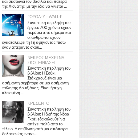
και σκοτώνει τον βασιλιά και πατέρα
της Χιονάτης, με την ίδια να γίνεται ...
ΓΟΥΟΛ-Υ - WALL-E
Συνοπτική περίληψη του
έργου: 700 χρόνια έχουν
περάσει από σήμερα και
οι άνθρωποι έχουν
εγκαταλείψει τη Γη αφήνοντας πίσω
έναν απέραντο σκου...
ΝΕΚΡΟΣ ΜΕΧΡΙ ΝΑ
ΣΚΟΤΕΙΝΙΑΣΕΙ
Συνοπτική περίληψη του
βιβλίου: Η Σούκι
Στάκχαουζ είναι μια
ασήμαντη σερβιτόρα σε μια ασήμαντη
πόλη της Λουιζιάνας. Είναι ήσυχη,
κλεισμένη ...
ΚΡΕΣΕΝΤΟ
Συνοπτική περίληψη του
βιβλίου: Η ζωή της Νόρα
Γκρέι εξακολουθεί να
απέχει πολύ από το
τέλειο. Η επιβίωση από μια απόπειρα
δολοφονίας εναντ...