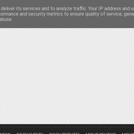
deliver its services and to analyze traffic. Your IP address and 
νών...
formance and security metrics to ensure quality of service, gen
abuse.
ια τον πολιτισμό, σε κάθε του μορφή και έκταση...