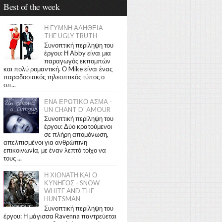
Best of the week
Η ΓΥΜΝΗ ΑΛΗΘΕΙΑ -
THE UGLY TRUTH
Συνοπτική περίληψη του
έργου: Η Abby είναι μια
παραγωγός εκπομπών
και πολύ ρομαντική. Ο Mike είναι ένας
παραδοσιακός τηλεοπτικός τύπος ο
οπ...
ΕΝΑ ΕΡΩΤΙΚΟ ΑΣΜΑ -
UN CHANT D' AMOUR
Συνοπτική περίληψη του
έργου: Δύο κρατούμενοι
σε πλήρη απομόνωση,
απελπισμένοι για ανθρώπινη
επικοινωνία, με έναν λεπτό τοίχο να
τους ...
Η ΧΙΟΝΑΤΗ ΚΑΙ Ο
ΚΥΝΗΓΟΣ - SNOW
WHITE AND THE
HUNTSMAN
Συνοπτική περίληψη του
έργου: Η μάγισσα Ravenna παντρεύεται