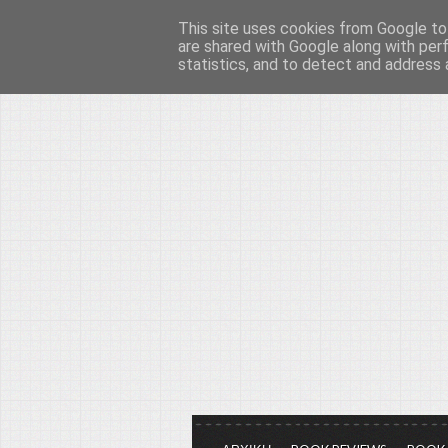
This site uses cookies from Google to 
Το μεγαλείο των Τεχ
are shared with Google along with per
statistics, and to detect and address 
Είμαστε πάντα εδώ για να μιλάμε γ