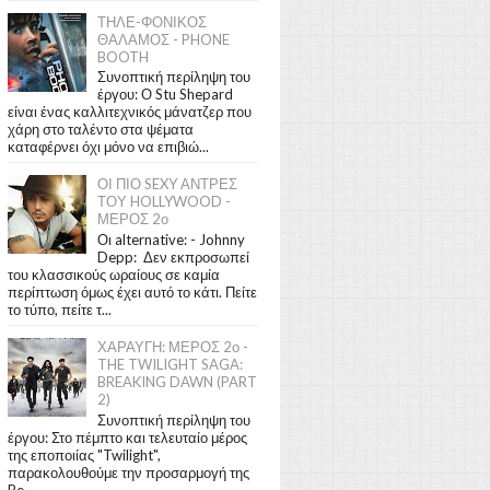
ΤΗΛΕ-ΦΟΝΙΚΟΣ
ΘΑΛΑΜΟΣ - PHONE
BOOTH
Συνοπτική περίληψη του
έργου: Ο Stu Shepard
είναι ένας καλλιτεχνικός μάνατζερ που
χάρη στο ταλέντο στα ψέματα
καταφέρνει όχι μόνο να επιβιώ...
ΟΙ ΠΙΟ SEXY ΑΝΤΡΕΣ
ΤΟΥ HOLLYWOOD -
ΜΕΡΟΣ 2ο
Οι alternative: - Johnny
Depp: Δεν εκπροσωπεί
του κλασσικούς ωραίους σε καμία
περίπτωση όμως έχει αυτό το κάτι. Πείτε
το τύπο, πείτε τ...
ΧΑΡΑΥΓΗ: ΜΕΡΟΣ 2ο -
THE TWILIGHT SAGA:
BREAKING DAWN (PART
2)
Συνοπτική περίληψη του
έργου: Στο πέμπτο και τελευταίο μέρος
της εποποιίας "Twilight",
παρακολουθούμε την προσαρμογή της
Be...