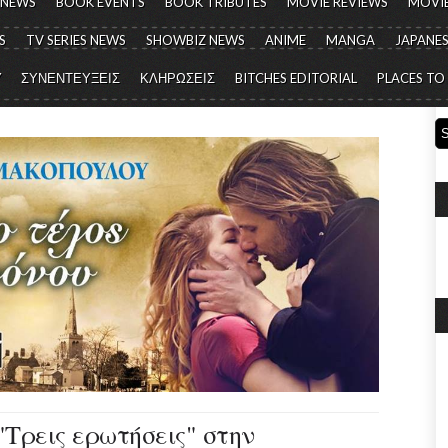
 NEWS
BOOK EVENTS
BOOK TRIBUTES
MOVIE REVIEWS
MOVIE
S
TV SERIES NEWS
SHOWBIZ NEWS
ANIME
MANGA
JAPANES
Y
ΣΥΝΕΝΤΕΥΞΕΙΣ
ΚΛΗΡΩΣΕΙΣ
BITCHES EDITORIAL
PLACES TO
Τρεις ερωτήσεις" στην