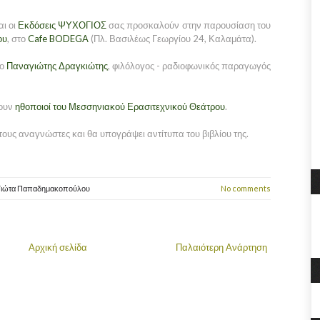
ι οι
Εκδόσεις ΨΥΧΟΓΙΟΣ
σας προσκαλούν στην παρουσίαση του
ου
, στο
Cafe BODEGA
(Πλ. Βασιλέως Γεωργίου 24, Καλαμάτα).
 ο
Παναγιώτης Δραγκιώτης
, φιλόλογος - ραδιοφωνικός παραγωγός
ζουν
ηθοποιοί του Μεσσηνιακού Ερασιτεχνικού Θεάτρου
.
ους αναγνώστες και θα υπογράψει αντίτυπα του βιβλίου της.
Γιώτα Παπαδημακοπούλου
No comments
Αρχική σελίδα
Παλαιότερη Ανάρτηση