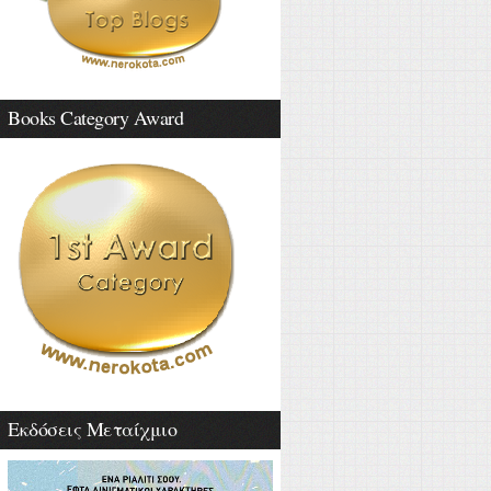
Books Category Award
Εκδόσεις Μεταίχμιο