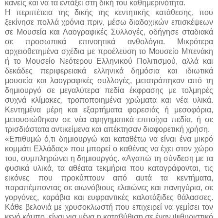
κανείς και να τα εντάξει στη δική του καθημερινότητα.
Η περιπέτεια της δικής της κεντητικής κατάθεσης, που
ξεκίνησε πολλά χρόνια πριν, μέσω διαδοχικών επισκέψεων
σε Μουσεία και Λαογραφικές Συλλογές, οδήγησε σταδιακά
σε προσωπικά επινοητικά ανθολόγια. Μικρότερα
αρχειοθετημένα σχέδια με προέλευση το Μουσείο Μπενάκη
ή το Μουσείο Νεότερου Ελληνικού Πολιτισμού, αλλά και
δεκάδες περιφερειακά ελληνικά δημόσια και ιδιωτικά
μουσεία και λαογραφικές συλλογές, μετατράπηκαν από τη
δημιουργό σε μεγαλύτερα πεδία έκφρασης με τολμηρές
συχνά κλίμακες, τροποποιημένα χρώματα και νέα υλικά.
Κεντημένα μέρη και εξαρτήματα φορεσιάς ή μεσοφόρια,
μετουσιώθηκαν σε νέα αφηγηματικά επιτοίχια πεδία, ή σε
τρισδιάστατα αντικείμενα και απέκτησαν διαφορετική χρήση.
«Επιθυμώ ό,τι δημιουργώ και καταθέτω να είναι ένα μικρό
κομμάτι Ελλάδας» που μπορεί ο καθένας να έχει στον χώρο
του, συμπληρώνει η δημιουργός. «Αγαπώ τη σύνδεση με τα
φυσικά υλικά, τα αθέατα τεκμήρια που καταγράφονται, τις
εικόνες που προκύπτουν από αυτά τα κεντήματα,
παραπέμποντας σε αιωνόβιους ελαιώνες και πανηγύρια, σε
γοργόνες, καράβια και ευφραντικές καλοτάξιδες θάλασσες.
Κάθε βελονιά με χρυσοκλωστή που επιχειρεί να γεμίσει τον
κενό κάμπο, είναι για μένα η καταβύθιση σε έναν ψιθυριστικό