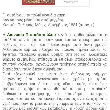
Γι’ αυτό ’χουν τα παλιά κεντίδια χάρη
σαν να τους μένει κάτι από φεγγάρι.
Κωστής Παλαμάς, Μήνες, Δεκέμβριος 1881 (απόσπ.)
Η
Διονυσία Παπαδοπούλου
κεντά με πάθος αλλά και με
απόλυτη συνείδηση της επιθυμίας και του προορισμού της
βελόνας της, εδώ και περισσότερα από δέκα χρόνια.
Ανθισμένοι κάμποι, πλοχμοί και πουλιά, πριγκίπισσες και
έφιπποι, περίτεχνα φυτικά μοτίβα, σπείρες και ελλειπτικές
φόρμες κεντημένες επίπονα με επιδέξια σταυροβελονιά και
στιλπνά χρώματα, οργανώνουν περίτεχνα οπτικά πεδία και
διασώζουν παλαιότερα αφηγήματα.
Γιατί εξακολουθεί να κεντά ένας άνθρωπος σήμερα,
μετρώντας έτσι αναγκαστικά τον χρόνο με τρόπο
επιβραδυμένο και διαφορετικό; «Γιατί αυτός είναι ένας
τρόπος να τρέψει τα συναισθήματά του σε μια σταδιακή
διαδικασία παρατήρησης και κατανόησης, άσκησης,
επινοητικότητας και υπομονής. Γιατί αυτός είναι ένας τρόπος
να διασωθούν τα ρευστά περιγράμματα των ιστορικών και
ρευστών μας αισθητικών καταβολών, η κρυφή φόδρα και η