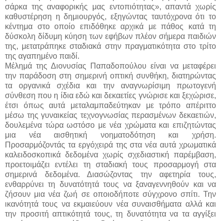
σάρκα της αναφορικής μας εντοπιότητας», απαντά χωρίς
καθυστέρηση η δημιουργός, εξηγώντας ταυτόχρονα ότι το
κέντημα στο οποίο επιδόθηκε αρχικά με πάθος κατά τη
δύσκολη δίδυμη κύηση των εφήβων πλέον σήμερα παιδιών
της, μετατράπηκε σταδιακά στην πραγματικότητα στο τρίτο
της αγαπημένο παιδί.
Μέλημά της Διονυσίας Παπαδοπούλου είναι να μεταφέρει
την παράδοση στη σημερινή οπτική συνθήκη, διατηρώντας
τα οργανικά σχέδια και την αναγνωρίσιμη πρωτογενή
σύνθεση που η ίδια εδώ και δεκαετίες γνώρισε και ξεχώρισε,
έτσι όπως αυτά μεταλαμπαδεύτηκαν με τρόπο απέριττο
μέσω της γυναικείας τεχνογνωσίας περασμένων δεκαετιών,
δουλεμένα τώρα ωστόσο με νέα χρώματα και επιζητώντας
μια νέα αισθητική νοηματοδότηση και χρήση.
Προσαρμόζοντάς τα εργόχειρά της στα νέα αυτά χρωματικά
καλειδοσκοπικά δεδομένα χωρίς σχεδιαστική παρέμβαση,
προετοιμάζει εντέλει τη σταδιακή τους προσαρμογή στα
σημερινά δεδομένα. Διασώζοντας την αφετηρία τους,
ενθαρρύνει τη δυνατότητά τους να ξαναγεννηθούν και να
ζήσουν μια νέα ζωή σε οποιοδήποτε σύγχρονο σπίτι. Την
ικανότητά τους να εκμαιεύουν νέα συναισθήματα αλλά και
την προσιτή απτικότητά τους, τη δυνατότητα να τα αγγίξει