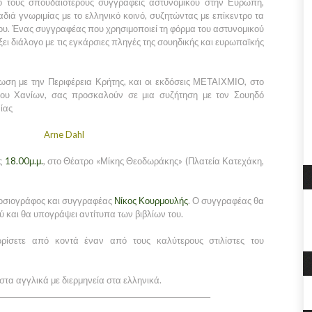
ό τους σπουδαιότερους συγγραφείς αστυνομικού στην Ευρώπη,
αδιά γνωριμίας με το ελληνικό κοινό, συζητώντας με επίκεντρο τα
ο του. Ένας συγγραφέας που χρησιμοποιεί τη φόρμα του αστυνομικού
ει διάλογο με τις εγκάρσιες πληγές της σουηδικής και ευρωπαϊκής
ση με την Περιφέρεια Κρήτης, και οι εκδόσεις ΜΕΤΑΙΧΜΙΟ, στο
λίου Χανίων, σας προσκαλούν σε μια συζήτηση με τον Σουηδό
ίας
Arne Dahl
ις
18.00μ.μ.
, στο Θέατρο «Μίκης Θεοδωράκης» (Πλατεία Κατεχάκη,
μοσιογράφος και συγγραφέας
Νίκος Κουρμουλής
. Ο συγγραφέας θα
ύ και θα υπογράψει αντίτυπα των βιβλίων του.
ρίσετε από κοντά έναν από τους καλύτερους στιλίστες του
τα αγγλικά με διερμηνεία στα ελληνικά.
_____________________________________________________________