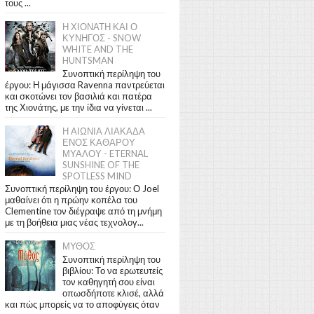
τους ...
Η ΧΙΟΝΑΤΗ ΚΑΙ Ο
ΚΥΝΗΓΟΣ - SNOW
WHITE AND THE
HUNTSMAN
Συνοπτική περίληψη του
έργου: Η μάγισσα Ravenna παντρεύεται
και σκοτώνει τον βασιλιά και πατέρα
της Χιονάτης, με την ίδια να γίνεται ...
Η ΑΙΩΝΙΑ ΛΙΑΚΑΔΑ
ΕΝΟΣ ΚΑΘΑΡΟΥ
ΜΥΑΛΟΥ - ETERNAL
SUNSHINE OF THE
SPOTLESS MIND
Συνοπτική περίληψη του έργου: Ο Joel
μαθαίνει ότι η πρώην κοπέλα του
Clementine τον διέγραψε από τη μνήμη
με τη βοήθεια μιας νέας τεχνολογ...
ΜΥΘΟΣ
Συνοπτική περίληψη του
βιβλίου: Το να ερωτευτείς
τον καθηγητή σου είναι
οπωσδήποτε κλισέ, αλλά
και πώς μπορείς να το αποφύγεις όταν