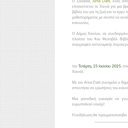
Ο Σουηδός
Arne Dahl
, ένας απ
επισκέπτεται τα Χανιά για μια βρ
βιβλία του για τη ζωή και το έργ
μυθιστορήματος με σκοπό να ανοίξ
κοινωνίας.
Ο Δήμος Χανίων, σε συνδιοργάνω
πλαίσιο του 4ου Φεστιβάλ Βιβ
συγγραφέα αστυνομικής λογοτεχν
την
Τετάρτη, 25 Ιουνίου 2025
, στ
Χανιά).
Με τον Arne Dahl συνομιλεί o δη
απαντήσει σε ερωτήσεις του κοινο
Μια μοναδική ευκαιρία να γνω
ευρωπαϊκού νουάρ!
Η εκδήλωση θα πραγματοποιηθεί σ
_______________________