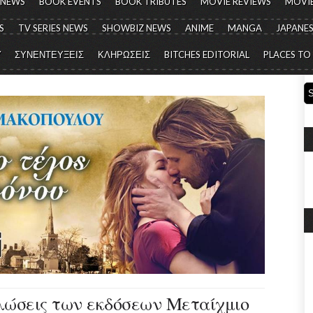
 NEWS
BOOK EVENTS
BOOK TRIBUTES
MOVIE REVIEWS
MOVIE
S
TV SERIES NEWS
SHOWBIZ NEWS
ANIME
MANGA
JAPANES
Y
ΣΥΝΕΝΤΕΥΞΕΙΣ
ΚΛΗΡΩΣΕΙΣ
BITCHES EDITORIAL
PLACES TO
ηλώσεις των εκδόσεων Μεταίχμιο