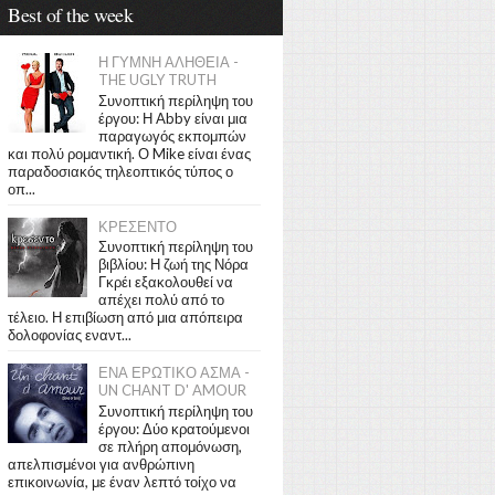
Best of the week
Η ΓΥΜΝΗ ΑΛΗΘΕΙΑ -
THE UGLY TRUTH
Συνοπτική περίληψη του
έργου: Η Abby είναι μια
παραγωγός εκπομπών
και πολύ ρομαντική. Ο Mike είναι ένας
παραδοσιακός τηλεοπτικός τύπος ο
οπ...
ΚΡΕΣΕΝΤΟ
Συνοπτική περίληψη του
βιβλίου: Η ζωή της Νόρα
Γκρέι εξακολουθεί να
απέχει πολύ από το
τέλειο. Η επιβίωση από μια απόπειρα
δολοφονίας εναντ...
ΕΝΑ ΕΡΩΤΙΚΟ ΑΣΜΑ -
UN CHANT D' AMOUR
Συνοπτική περίληψη του
έργου: Δύο κρατούμενοι
σε πλήρη απομόνωση,
απελπισμένοι για ανθρώπινη
επικοινωνία, με έναν λεπτό τοίχο να