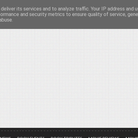
deliver its services and to analyze traffic. Your IP address and 
νών...
formance and security metrics to ensure quality of service, gen
abuse.
ια τον πολιτισμό, σε κάθε του μορφή και έκταση...