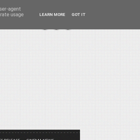
user-agent
erate usage
LEARN MORE
GOT IT