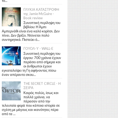
το...
ΓΛΥΚΙΑ ΚΑΤΑΣΤΡΟΦΗ
της Jamie McGuire -
Book review
Συνοπτική περίληψη του
βιβλίου: Η Άμπι
Αμπερνάθι είναι ένα καλό κορίτσι. Δεν
πίνει. Δεν βρίζει. Ντύνεται πολύ
συντηρητικά. Πιστεύει ό...
ΓΟΥΟΛ-Υ - WALL-E
Συνοπτική περίληψη του
έργου: 700 χρόνια έχουν
περάσει από σήμερα και
οι άνθρωποι έχουν
εγκαταλείψει τη Γη αφήνοντας πίσω
έναν απέραντο σκου...
THE SECRET CIRCLE - Η
ΣΕΙΡΑ
Καιρός πολύς, ίσως και
πολλά χρόνια, να
πέρασαν από την
τελευταία φορά που κάποια ιστορία σε
σχέση με μάγους και ικανότητες πέρα
από τα ...