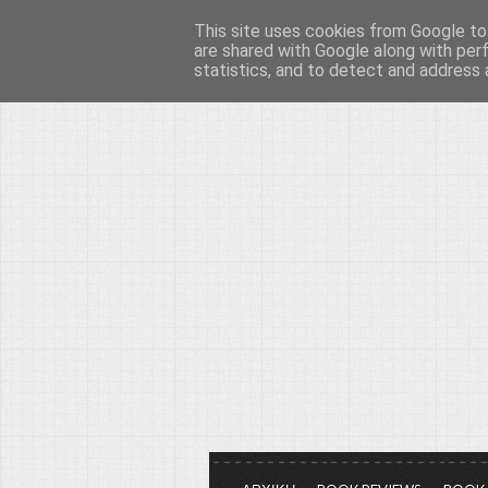
This site uses cookies from Google to 
Το μεγαλείο των Τεχ
are shared with Google along with per
statistics, and to detect and address 
Είμαστε πάντα εδώ για να μιλάμε γ