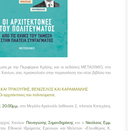
ση με την Περιφέρεια Κρήτης, και οι εκδόσεις ΜΕΤΑΙΧΜΙΟ, στο
υ Χανίων, σας προσκαλούν στην παρουσίαση του νέου βιβλίου του
ΚΑΙ ΤΡΙΚΟΥΠΗΣ, ΒΕΝΙΖΕΛΟΣ ΚΑΙ ΚΑΡΑΜΑΝΛΗΣ
Οι αρχιτέκτονες του πολιτεύματος
ις
20.00μ.μ.
, στο Μεγάλο Αρσενάλι (αίθουσα 2, πλατεία Κατεχάκη,
μαρχος Χανίων
Παναγιώτης Σημανδηράκης
και ο
Νικόλαος Εμμ.
ς του Εθνικού Ιδρύματος Ερευνών και Μελετών «Ελευθέριος Κ.