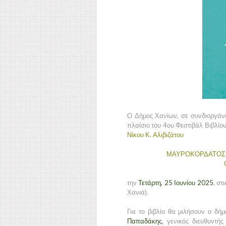
Ο Δήμος Χανίων, σε συνδιοργάνω
πλαίσιο του 4ου Φεστιβάλ Βιβλίο
Νίκου Κ. Αλιβιζάτου
ΜΑΥΡΟΚΟΡΔΑΤΟΣ 
την
Τετάρτη, 25 Ιουνίου 2025
, στ
Χανιά).
Για το βιβλίο θα μιλήσουν ο δή
Παπαδάκης
, γενικός διευθυντή