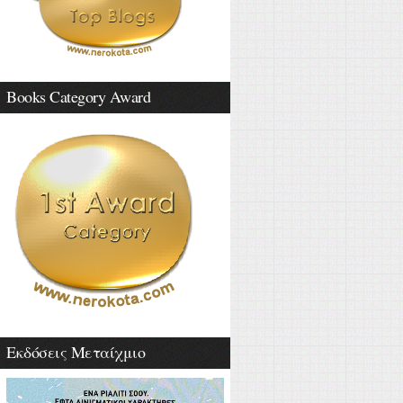
Books Category Award
Εκδόσεις Μεταίχμιο