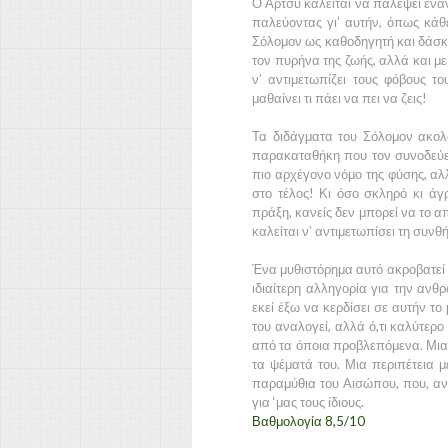
Ο Άρτσυ καλείται να παλέψει ενάντ
παλεύοντας γι’ αυτήν, όπως κάθ
Σόλομον ως καθοδηγητή και δάσκα
τον πυρήνα της ζωής, αλλά και με
ν’ αντιμετωπίζει τους φόβους τ
μαθαίνει τι πάει να πει να ζεις!
Τα διδάγματα του Σόλομον ακολ
παρακαταθήκη που τον συνοδεύει 
πιο αρχέγονο νόμο της φύσης, αλλά
στο τέλος! Κι όσο σκληρό κι άγρ
πράξη, κανείς δεν μπορεί να το απ
καλείται ν’ αντιμετωπίσει τη συνθ
Ένα μυθιστόρημα αυτό ακροβατεί 
ιδιαίτερη αλληγορία για την ανθ
εκεί έξω να κερδίσει σε αυτήν το 
του αναλογεί, αλλά ό,τι καλύτερο 
από τα όποια προβλεπόμενα. Μια ι
τα ψέματά του. Μια περιπέτεια με
παραμύθια του Αισώπου, που, αν μ
για ‘μας τους ίδιους.
Βαθμολογία 8,5/10