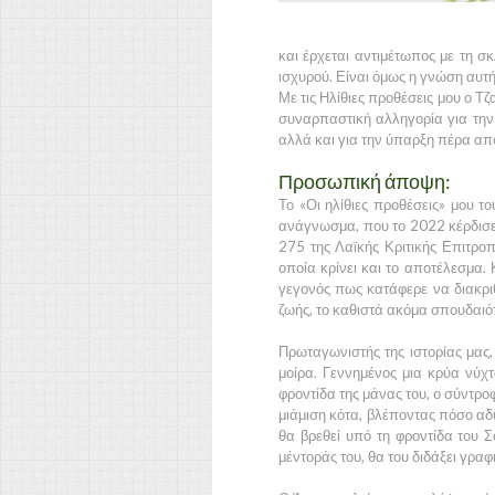
και έρχεται αντιμέτωπος με τη σ
ισχυρού. Είναι όμως η γνώση αυτ
Με τις Ηλίθιες προθέσεις μου ο Τζ
συναρπαστική αλληγορία για την 
αλλά και για την ύπαρξη πέρα απ
Προσωπική άποψη:
Το «Οι ηλίθιες προθέσεις» μου τ
ανάγνωσμα, που το 2022 κέρδισε
275 της Λαϊκής Κριτικής Επιτρο
οποία κρίνει και το αποτέλεσμα.
γεγονός πως κατάφερε να διακριθ
ζωής, το καθιστά ακόμα σπουδαιό
Πρωταγωνιστής της ιστορίας μας,
μοίρα. Γεννημένος μια κρύα νύχτ
φροντίδα της μάνας του, ο σύντροφ
μιάμιση κότα, βλέποντας πόσο αδύ
θα βρεθεί υπό τη φροντίδα του Σ
μέντοράς του, θα του διδάξει γραφ