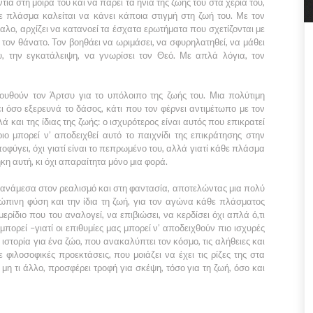
ια στη μοίρα του και να πάρει τα ηνία της ζωής του στα χέρια του,
ε πλάσμα καλείται να κάνει κάποια στιγμή στη ζωή του. Με τον
λο, αρχίζει να κατανοεί τα έσχατα ερωτήματα που σχετίζονται με
 τον θάνατο. Τον βοηθάει να ωριμάσει, να σφυρηλατηθεί, να μάθει
ου, την εγκατάλειψη, να γνωρίσει τον Θεό. Με απλά λόγια, τον
ουθούν τον Άρτσυ για το υπόλοιπο της ζωής του. Μια πολύτιμη
όσο εξερευνά το δάσος, κάτι που τον φέρνει αντιμέτωπο με τον
 και της ίδιας της ζωής: ο ισχυρότερος είναι αυτός που επικρατεί
ιο μπορεί ν’ αποδειχθεί αυτό το παιχνίδι της επικράτησης στην
οφύγει, όχι γιατί είναι το πεπρωμένο του, αλλά γιατί κάθε πλάσμα
ήκη αυτή, κι όχι απαραίτητα μόνο μια φορά.
ανάμεσα στον ρεαλισμό και στη φαντασία, αποτελώντας μια πολύ
ρώπινη φύση και την ίδια τη ζωή, για τον αγώνα κάθε πλάσματος
μερίδιο που του αναλογεί, να επιβιώσει, να κερδίσει όχι απλά ό,τι
μπορεί –γιατί οι επιθυμίες μας μπορεί ν’ αποδειχθούν πιο ισχυρές
στορία για ένα ζώο, που ανακαλύπτει τον κόσμο, τις αλήθειες και
 φιλοσοφικές προεκτάσεις, που μοιάζει να έχει τις ρίζες της στα
η τι άλλο, προσφέρει τροφή για σκέψη, τόσο για τη ζωή, όσο και