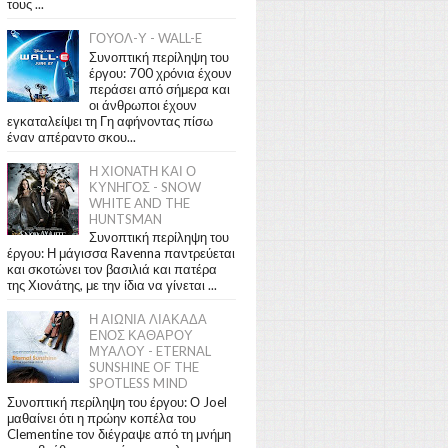
τους ...
ΓΟΥΟΛ-Υ - WALL-E
Συνοπτική περίληψη του
έργου: 700 χρόνια έχουν
περάσει από σήμερα και
οι άνθρωποι έχουν
εγκαταλείψει τη Γη αφήνοντας πίσω
έναν απέραντο σκου...
Η ΧΙΟΝΑΤΗ ΚΑΙ Ο
ΚΥΝΗΓΟΣ - SNOW
WHITE AND THE
HUNTSMAN
Συνοπτική περίληψη του
έργου: Η μάγισσα Ravenna παντρεύεται
και σκοτώνει τον βασιλιά και πατέρα
της Χιονάτης, με την ίδια να γίνεται ...
Η ΑΙΩΝΙΑ ΛΙΑΚΑΔΑ
ΕΝΟΣ ΚΑΘΑΡΟΥ
ΜΥΑΛΟΥ - ETERNAL
SUNSHINE OF THE
SPOTLESS MIND
Συνοπτική περίληψη του έργου: Ο Joel
μαθαίνει ότι η πρώην κοπέλα του
Clementine τον διέγραψε από τη μνήμη