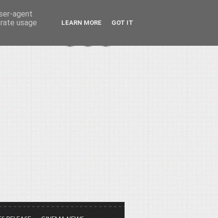
user-agent
erate usage
LEARN MORE
GOT IT