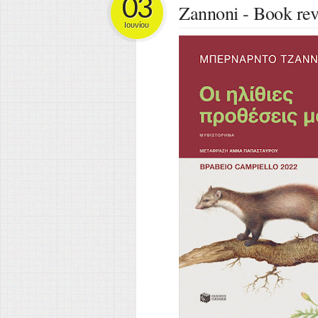
03
Zannoni - Book re
Ιουνίου