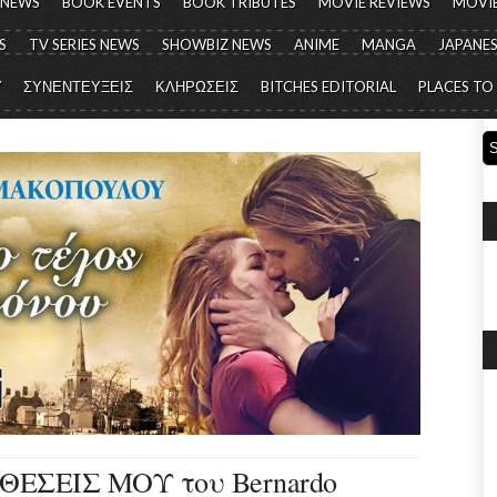
 NEWS
BOOK EVENTS
BOOK TRIBUTES
MOVIE REVIEWS
MOVIE
S
TV SERIES NEWS
SHOWBIZ NEWS
ANIME
MANGA
JAPANES
Y
ΣΥΝΕΝΤΕΥΞΕΙΣ
ΚΛΗΡΩΣΕΙΣ
BITCHES EDITORIAL
PLACES TO
ΘΕΣΕΙΣ ΜΟΥ του Bernardo