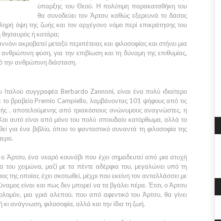
ύπαρξης του Θεού. Η πολύτιμη παρακαταθήκη του
θα συνοδεύει τον Άρτσυ καθώς εξερευνά το δάσος
κληρή όψη της ζωής και τον αρχέγονο νόμο περί επικράτησης του
ή θησαυρός ή κατάρα;
αννόνι ακροβατεί μεταξύ περιπέτειας και φιλοσοφίας και στήνει μια
ανθρώπινη φύση, για την επιβίωση και τη δύναμη της επιθυμίας,
ό την ανθρώπινη διάσταση.
ου Ιταλού συγγραφέα Berbardo Zannoni, είναι ένα πολύ ιδιαίτερο
 το βραβείο Premio Campiello, λαμβάνοντας 101 ψήφους από τις
πής , αποτελούμενης από τριακόσιους ανώνυμους αναγνώστες, η
 Και αυτό είναι από μόνο του πολύ σπουδαίο κατόρθωμα, αλλά το
εί για ένα βιβλίο, όπου το φανταστικό συναντά τη φιλοσοφία της
τερο.
 ο Άρτσυ, ένα νεαρό κουνάβι που έχει σημαδευτεί από μια ατυχή
α του χειμώνα, μαζί με τα πέντε αδέρφια του, μεγαλώνει υπό τη
ος της οποίας έχει σκοτωθεί, μέχρι που εκείνη τον ανταλλάσσει με
ναμος είναι και πως δεν μπορεί να τα βγάλει πέρα. Έτσι, ο Άρτσυ
ολομόν, μια γριά αλεπού, που από αφεντικό του Άρτσυ, θα γίνει
ή κι ανάγνωση, φιλοσοφία, αλλά και την ίδια τη ζωή.