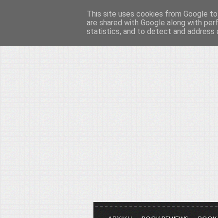
This site uses cookies from Google to 
Το μεγαλείο των Τεχ
are shared with Google along with per
statistics, and to detect and address 
Είμαστε πάντα εδώ για να μιλάμε γ