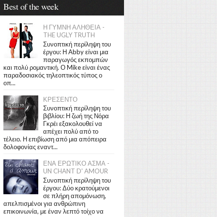
Best of the week
Η ΓΥΜΝΗ ΑΛΗΘΕΙΑ -
THE UGLY TRUTH
Συνοπτική περίληψη του
έργου: Η Abby είναι μια
παραγωγός εκπομπών
και πολύ ρομαντική. Ο Mike είναι ένας
παραδοσιακός τηλεοπτικός τύπος ο
οπ...
ΚΡΕΣΕΝΤΟ
Συνοπτική περίληψη του
βιβλίου: Η ζωή της Νόρα
Γκρέι εξακολουθεί να
απέχει πολύ από το
τέλειο. Η επιβίωση από μια απόπειρα
δολοφονίας εναντ...
ΕΝΑ ΕΡΩΤΙΚΟ ΑΣΜΑ -
UN CHANT D' AMOUR
Συνοπτική περίληψη του
έργου: Δύο κρατούμενοι
σε πλήρη απομόνωση,
απελπισμένοι για ανθρώπινη
επικοινωνία, με έναν λεπτό τοίχο να