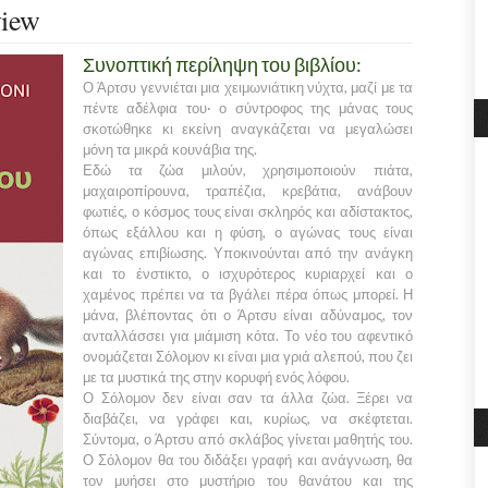
view
Συνοπτική περίληψη του βιβλίου:
Ο Άρτσυ γεννιέται μια χειμωνιάτικη νύχτα, μαζί με τα
πέντε αδέλφια του· ο σύντροφος της μάνας τους
σκοτώθηκε κι εκείνη αναγκάζεται να μεγαλώσει
μόνη τα μικρά κουνάβια της.
Εδώ τα ζώα μιλούν, χρησιμοποιούν πιάτα,
μαχαιροπίρουνα, τραπέζια, κρεβάτια, ανάβουν
φωτιές, ο κόσμος τους είναι σκληρός και αδίστακτος,
όπως εξάλλου και η φύση, ο αγώνας τους είναι
αγώνας επιβίωσης. Υποκινούνται από την ανάγκη
και το ένστικτο, ο ισχυρότερος κυριαρχεί και ο
χαμένος πρέπει να τα βγάλει πέρα όπως μπορεί. Η
μάνα, βλέποντας ότι ο Άρτσυ είναι αδύναμος, τον
ανταλλάσσει για μιάμιση κότα. Το νέο του αφεντικό
ονομάζεται Σόλομον κι είναι μια γριά αλεπού, που ζει
με τα μυστικά της στην κορυφή ενός λόφου.
Ο Σόλομον δεν είναι σαν τα άλλα ζώα. Ξέρει να
διαβάζει, να γράφει και, κυρίως, να σκέφτεται.
Σύντομα, ο Άρτσυ από σκλάβος γίνεται μαθητής του.
Ο Σόλομον θα του διδάξει γραφή και ανάγνωση, θα
τον μυήσει στο μυστήριο του θανάτου και της