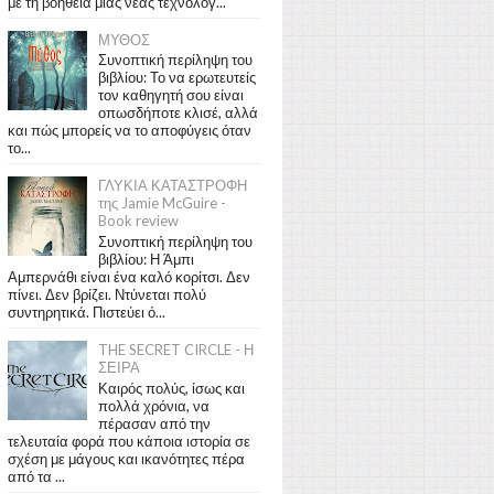
με τη βοήθεια μιας νέας τεχνολογ...
ΜΥΘΟΣ
Συνοπτική περίληψη του
βιβλίου: Το να ερωτευτείς
τον καθηγητή σου είναι
οπωσδήποτε κλισέ, αλλά
και πώς μπορείς να το αποφύγεις όταν
το...
ΓΛΥΚΙΑ ΚΑΤΑΣΤΡΟΦΗ
της Jamie McGuire -
Book review
Συνοπτική περίληψη του
βιβλίου: Η Άμπι
Αμπερνάθι είναι ένα καλό κορίτσι. Δεν
πίνει. Δεν βρίζει. Ντύνεται πολύ
συντηρητικά. Πιστεύει ό...
THE SECRET CIRCLE - Η
ΣΕΙΡΑ
Καιρός πολύς, ίσως και
πολλά χρόνια, να
πέρασαν από την
τελευταία φορά που κάποια ιστορία σε
σχέση με μάγους και ικανότητες πέρα
από τα ...