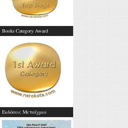
Books Category Award
Εκδόσεις Μεταίχμιο