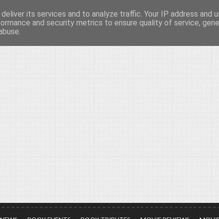
deliver its services and to analyze traffic. Your IP address and 
νών...
formance and security metrics to ensure quality of service, gen
abuse.
ια τον πολιτισμό, σε κάθε του μορφή και έκταση...