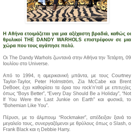
Η Αθήνα ετοιμάζεται για μια αξέχαστη βραδιά, καθώς οι
θρυλικοί THE DANDY WARHOLS επιστρέφουν σε μια
χώρα που τους αγάπησε πολύ.
Οι The Dandy Warhols ζωντανά στην Αθήνα την Τετάρτη, 09
Ιουλίου στο Universe.
Από το 1994, η αμερικανική μπάντα, με τους Courtney
Taylor-Taylor, Peter Holmström, Zia McCabe και Brent
DeBoer, έχει καθορίσει τα όρια του rock’n’roll με επιτυχίες
όπως “Boys Better”, “Every Day Should Be a Holiday”, “Not
If You Were the Last Junkie on Earth” και φυσικά, το
“Bohemian Like You”.
Πέρυσι, με το άλμπουμ “Rockmaker”, απέδειξαν ξανά το
μεγαλείο τους, συνεργαζόμενοι με θρύλους όπως ο Slash, ο
Frank Black και η Debbie Harry.