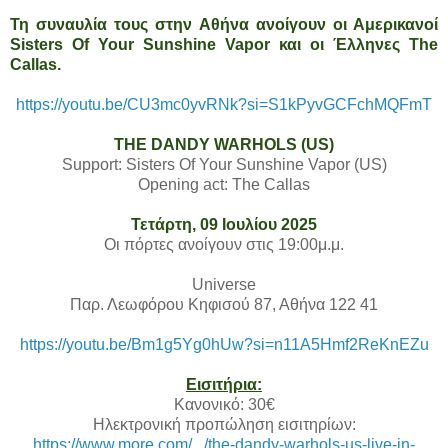
Τη συναυλία τους στην Αθήνα ανοίγουν οι Αμερικανοί
Sisters Of Your Sunshine Vapor και οι Έλληνες The
Callas.
https://youtu.be/CU3mc0yvRNk?si=S1kPyvGCFchMQFmT
THE DANDY WARHOLS (US)
Support: Sisters Of Your Sunshine Vapor (US)
Opening act: The Callas
Τετάρτη, 09 Ιουλίου 2025
Οι πόρτες ανοίγουν στις 19:00μ.μ.
Universe
Παρ. Λεωφόρου Κηφισού 87, Αθήνα 122 41
https://youtu.be/Bm1g5Yg0hUw?si=n11A5Hmf2ReKnEZu
Εισιτήρια:
Κανονικό: 30€
Ηλεκτρονική προπώληση εισιτηρίων:
https://www.more.com/.../the-dandy-warhols-us-live-in-