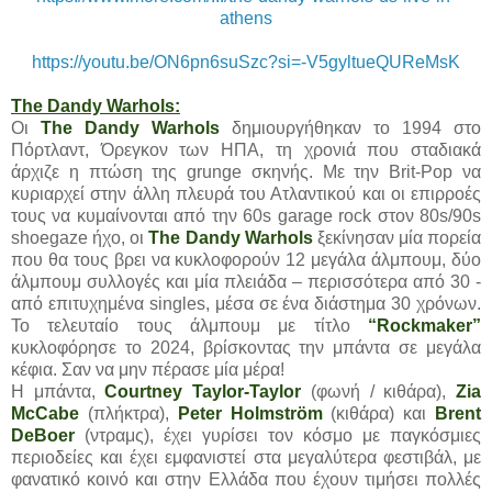
athens
https://youtu.be/ON6pn6suSzc?si=-V5gyltueQUReMsK
The Dandy Warhols:
Οι
The Dandy Warhols
δημιουργήθηκαν το 1994 στο
Πόρτλαντ, Όρεγκον των ΗΠΑ, τη χρονιά που σταδιακά
άρχιζε η πτώση της grunge σκηνής. Με την Brit-Pop να
κυριαρχεί στην άλλη πλευρά του Ατλαντικού και οι επιρροές
τους να κυμαίνονται από την 60s garage rock στον 80s/90s
shoegaze ήχο, οι
The Dandy Warhols
ξεκίνησαν μία πορεία
που θα τους βρει να κυκλοφορούν 12 μεγάλα άλμπουμ, δύο
άλμπουμ συλλογές και μία πλειάδα – περισσότερα από 30 -
από επιτυχημένα singles, μέσα σε ένα διάστημα 30 χρόνων.
Το τελευταίο τους άλμπουμ με τίτλο
“Rockmaker”
κυκλοφόρησε το 2024, βρίσκοντας την μπάντα σε μεγάλα
κέφια. Σαν να μην πέρασε μία μέρα!
Η μπάντα,
Courtney Taylor-Taylor
(φωνή / κιθάρα),
Zia
McCabe
(πλήκτρα),
Peter Holmström
(κιθάρα) και
Brent
DeBoer
(ντραμς), έχει γυρίσει τον κόσμο με παγκόσμιες
περιοδείες και έχει εμφανιστεί στα μεγαλύτερα φεστιβάλ, με
φανατικό κοινό και στην Ελλάδα που έχουν τιμήσει πολλές