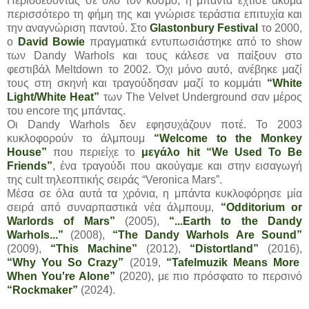
Περιοδεύοντας σε όλο τον κόσμο, η μπάντα έχτισε ακόμα
περισσότερο τη φήμη της και γνώρισε τεράστια επιτυχία και
την αναγνώριση παντού. Στο
Glastonbury Festival
το 2000,
o
David Bowie
πραγματικά εντυπωσιάστηκε από το show
των Dandy Warhols και τους κάλεσε να παίξουν στο
φεστιβάλ Meltdown το 2002. Όχι μόνο αυτό, ανέβηκε μαζί
τους στη σκηνή και τραγούδησαν μαζί το κομμάτι
“White
Light/White Heat”
των The Velvet Underground σαν μέρος
του encore της μπάντας.
Οι Dandy Warhols δεν εφησυχάζουν ποτέ. Το 2003
κυκλοφορούν το άλμπουμ
“Welcome to the Monkey
House”
που περιείχε το
μεγάλο hit “We Used To Be
Friends”
, ένα τραγούδι που ακούγαμε και στην εισαγωγή
της cult τηλεοπτικής σειράς “Veronica Mars”.
Μέσα σε όλα αυτά τα χρόνια, η μπάντα κυκλοφόρησε μία
σειρά από συναρπαστικά νέα άλμπουμ,
“Odditorium or
Warlords of Mars”
(2005),
“...Earth to the Dandy
Warhols...”
(2008),
“The Dandy Warhols Are Sound”
(2009),
“This Machine”
(2012),
“Distortland”
(2016),
“Why You So Crazy”
(2019,
“Tafelmuzik Means More
When You're Alone”
(2020), με πιο πρόσφατο το περσινό
“Rockmaker”
(2024).