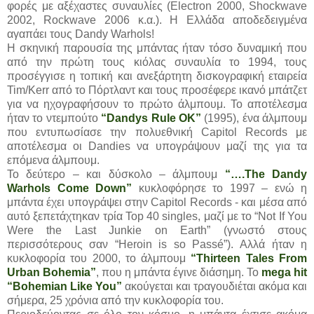
φορές με αξέχαστες συναυλίες (Electron 2000, Shockwave
2002, Rockwave 2006 κ.α.). Η Ελλάδα αποδεδειγμένα
αγαπάει τους Dandy Warhols!
Η σκηνική παρουσία της μπάντας ήταν τόσο δυναμική που
από την πρώτη τους κιόλας συναυλία το 1994, τους
προσέγγισε η τοπική και ανεξάρτητη δισκογραφική εταιρεία
Tim/Kerr από το Πόρτλαντ και τους προσέφερε ικανό μπάτζετ
για να ηχογραφήσουν το πρώτο άλμπουμ. Το αποτέλεσμα
ήταν το ντεμπούτο
“Dandys Rule OK”
(1995), ένα άλμπουμ
που εντυπωσίασε την πολυεθνική Capitol Records με
αποτέλεσμα οι Dandies να υπογράψουν μαζί της για τα
επόμενα άλμπουμ.
Το δεύτερο – και δύσκολο – άλμπουμ
“….The Dandy
Warhols Come Down”
κυκλοφόρησε το 1997 – ενώ η
μπάντα έχει υπογράψει στην Capitol Records - και μέσα από
αυτό ξεπετάχτηκαν τρία Top 40 singles, μαζί με το “Not If You
Were the Last Junkie on Earth” (γνωστό στους
περισσότερους σαν “Heroin is so Passé”). Αλλά ήταν η
κυκλοφορία του 2000, το άλμπουμ
“Thirteen Tales From
Urban Bohemia”
, που η μπάντα έγινε διάσημη. Το
mega hit
“Bohemian Like You”
ακούγεται και τραγουδιέται ακόμα και
σήμερα, 25 χρόνια από την κυκλοφορία του.