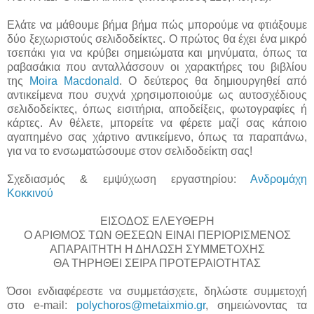
Ελάτε να μάθουμε βήμα βήμα πώς μπορούμε να φτιάξουμε
δύο ξεχωριστούς σελιδοδείκτες. Ο πρώτος θα έχει ένα μικρό
τσεπάκι για να κρύβει σημειώματα και μηνύματα, όπως τα
ραβασάκια που ανταλλάσσουν οι χαρακτήρες του βιβλίου
της
Moira Macdonald
. Ο δεύτερος θα δημιουργηθεί από
αντικείμενα που συχνά χρησιμοποιούμε ως αυτοσχέδιους
σελιδοδείκτες, όπως εισιτήρια, αποδείξεις, φωτογραφίες ή
κάρτες. Αν θέλετε, μπορείτε να φέρετε μαζί σας κάποιο
αγαπημένο σας χάρτινο αντικείμενο, όπως τα παραπάνω,
για να το ενσωματώσουμε στον σελιδοδείκτη σας!
Σχεδιασμός & εμψύχωση εργαστηρίου:
Ανδρομάχη
Κοκκινού
ΕΙΣΟΔΟΣ ΕΛΕΥΘΕΡΗ
Ο ΑΡΙΘΜΟΣ ΤΩΝ ΘΕΣΕΩΝ ΕΙΝΑΙ ΠΕΡΙΟΡΙΣΜΕΝΟΣ
ΑΠΑΡΑΙΤΗΤΗ Η ΔΗΛΩΣΗ ΣΥΜΜΕΤΟΧΗΣ
ΘΑ ΤΗΡΗΘΕΙ ΣΕΙΡΑ ΠΡΟΤΕΡΑΙΟΤΗΤΑΣ
Όσοι ενδιαφέρεστε να συμμετάσχετε, δηλώστε συμμετοχή
στο e-mail:
polychoros@metaixmio.gr
, σημειώνοντας τα