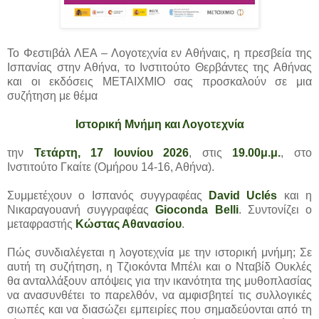
Το Φεστιβάλ ΛΕΑ – Λογοτεχνία εν Αθήναις, η πρεσβεία της
Ισπανίας στην Αθήνα, το Ινστιτούτο Θερβάντες της Αθήνας
και οι εκδόσεις ΜΕΤΑΙΧΜΙΟ σας προσκαλούν σε μια
συζήτηση με θέμα
Ιστορική Μνήμη και Λογοτεχνία
την
Τετάρτη, 17 Ιουνίου 2026
, στις
19.00μ.μ.
, στο
Ινστιτούτο Γκαίτε (Ομήρου 14-16, Αθήνα).
Συμμετέχουν ο Ισπανός συγγραφέας
David Uclés
και η
Νικαραγουανή συγγραφέας
Gioconda Belli
. Συντονίζει ο
μεταφραστής
Κώστας Αθανασίου
.
Πώς συνδιαλέγεται η λογοτεχνία με την ιστορική μνήμη; Σε
αυτή τη συζήτηση, η Τζιοκόντα Μπέλι και ο Νταβίδ Ουκλές
θα ανταλλάξουν απόψεις για την ικανότητα της μυθοπλασίας
να ανασυνθέτει το παρελθόν, να αμφισβητεί τις συλλογικές
σιωπές και να διασώζει εμπειρίες που σημαδεύονται από τη