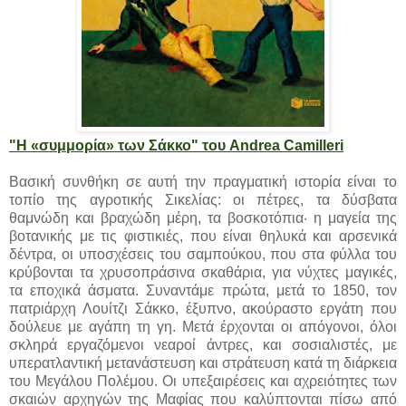
"Η «συμμορία» των Σάκκο" του Andrea Camilleri
Βασική συνθήκη σε αυτή την πραγματική ιστορία είναι το
τοπίο της αγροτικής Σικελίας: οι πέτρες, τα δύσβατα
θαμνώδη και βραχώδη μέρη, τα βοσκοτόπια· η μαγεία της
βοτανικής με τις φιστικιές, που είναι θηλυκά και αρσενικά
δέντρα, οι υποσχέσεις του σαμπούκου, που στα φύλλα του
κρύβονται τα χρυσοπράσινα σκαθάρια, για νύχτες μαγικές,
τα εποχικά άσματα. Συναντάμε πρώτα, μετά το 1850, τον
πατριάρχη Λουίτζι Σάκκο, έξυπνο, ακούραστο εργάτη που
δούλευε με αγάπη τη γη. Μετά έρχονται οι απόγονοι, όλοι
σκληρά εργαζόμενοι νεαροί άντρες, και σοσιαλιστές, με
υπερατλαντική μετανάστευση και στράτευση κατά τη διάρκεια
του Μεγάλου Πολέμου. Οι υπεξαιρέσεις και αχρειότητες των
σκαιών αρχηγών της Μαφίας που καλύπτονται πίσω από