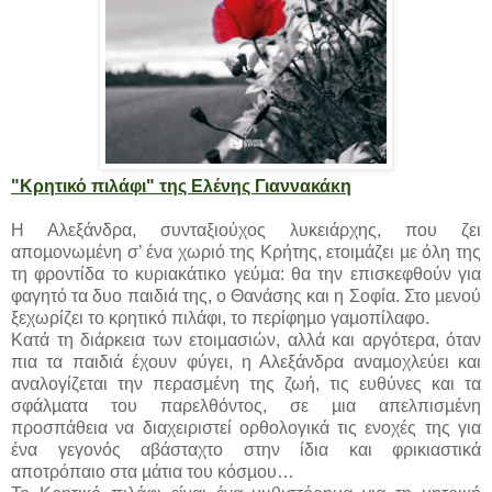
"Κρητικό πιλάφι" της Ελένης Γιαννακάκη
Η Αλεξάνδρα, συνταξιούχος λυκειάρχης, που ζει
αποµονωµένη σ’ ένα χωριό της Κρήτης, ετοιµάζει µε όλη της
τη φροντίδα το κυριακάτικο γεύµα: θα την επισκεφθούν για
φαγητό τα δυο παιδιά της, ο Θανάσης και η Σοφία. Στο µενού
ξεχωρίζει το κρητικό πιλάφι, το περίφηµο γαµοπίλαφο.
Κατά τη διάρκεια των ετοιµασιών, αλλά και αργότερα, όταν
πια τα παιδιά έχουν φύγει, η Αλεξάνδρα αναµοχλεύει και
αναλογίζεται την περασµένη της ζωή, τις ευθύνες και τα
σφάλµατα του παρελθόντος, σε µια απελπισµένη
προσπάθεια να διαχειριστεί ορθολογικά τις ενοχές της για
ένα γεγονός αβάσταχτο στην ίδια και φρικιαστικά
αποτρόπαιο στα µάτια του κόσµου…