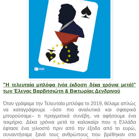
"Η τελευταία μπλόφα (νέα έκδοση δέκα χρόνια μετά)"
των Έλενας Βαρβιτσιώτη & Βικτωρίας Δενδρινού
Όταν γράψαμε την Τελευταία μπλόφα το 2019, θέλαμε απλώς
να καταγράψουμε –όσο πιο αναλυτικά και σφαιρικά
μπορούσαμε– τι πραγματικά συνέβη, να αφήσουμε ένα
τεκμήριο. Δέκα χρόνια μετά το καλοκαίρι που η Ελλάδα
έφτασε ένα χιλιοστό πριν από την έξοδο από το ευρώ,
συναντήσαμε ξανά τους ανθρώπους που βρέθηκαν στο