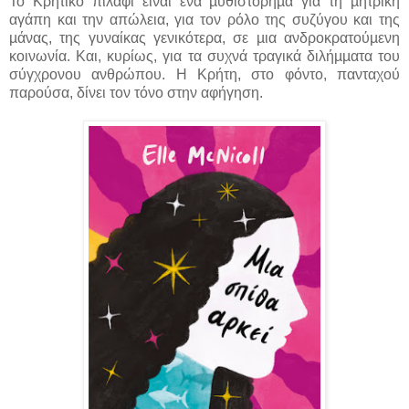
Το Κρητικό πιλάφι είναι ένα µυθιστόρηµα για τη µητρική
αγάπη και την απώλεια, για τον ρόλο της συζύγου και της
µάνας, της γυναίκας γενικότερα, σε µια ανδροκρατούµενη
κοινωνία. Και, κυρίως, για τα συχνά τραγικά διλήµµατα του
σύγχρονου ανθρώπου. Η Κρήτη, στο φόντο, πανταχού
παρούσα, δίνει τον τόνο στην αφήγηση.