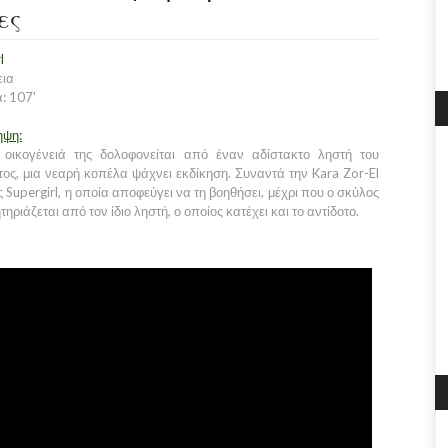
ες
l
εια
: 107'
ηψη:
οικογένειά της δολοφονείται από έναν αδίστακτο ληστή του
ος, μια νεαρή κοπέλα ψάχνει εκδίκηση. Συναντά την Kara Zor-El
 Supergirl, η οποία αποφεύγει να τη βοηθήσει, μέχρι που ο σκύλος
τηριάζεται από τον ίδιο ληστή, ο οποίος κατέχει και το αντίδοτο.