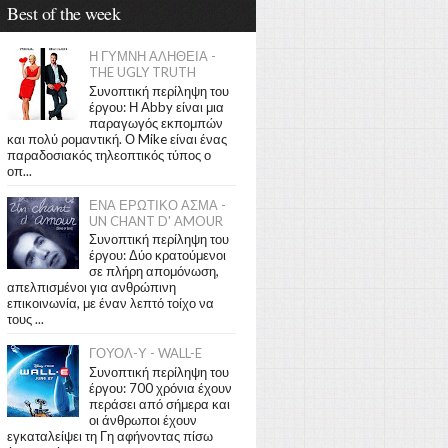
Best of the week
Η ΓΥΜΝΗ ΑΛΗΘΕΙΑ -
THE UGLY TRUTH
Συνοπτική περίληψη του
έργου: Η Abby είναι μια
παραγωγός εκπομπών
και πολύ ρομαντική. Ο Mike είναι ένας
παραδοσιακός τηλεοπτικός τύπος ο
οπ...
ΕΝΑ ΕΡΩΤΙΚΟ ΑΣΜΑ -
UN CHANT D' AMOUR
Συνοπτική περίληψη του
έργου: Δύο κρατούμενοι
σε πλήρη απομόνωση,
απελπισμένοι για ανθρώπινη
επικοινωνία, με έναν λεπτό τοίχο να
τους ...
ΓΟΥΟΛ-Υ - WALL-E
Συνοπτική περίληψη του
έργου: 700 χρόνια έχουν
περάσει από σήμερα και
οι άνθρωποι έχουν
εγκαταλείψει τη Γη αφήνοντας πίσω