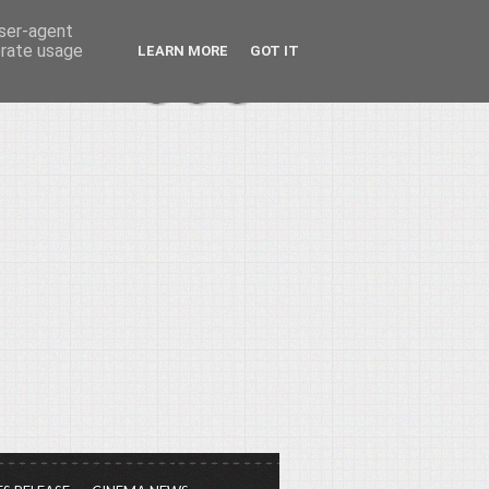
user-agent
erate usage
LEARN MORE
GOT IT