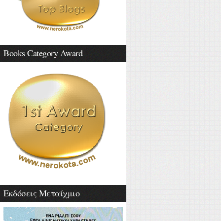
Books Category Award
Εκδόσεις Μεταίχμιο