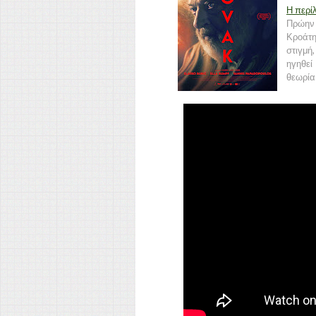
Η περί
Πρώην
Κροάτ
στιγμή
ηγηθεί
θεωρία