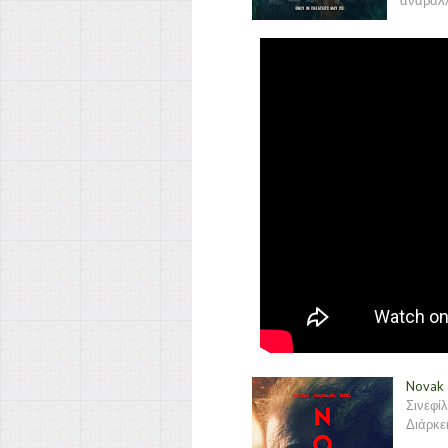
αναβάλλ
Novak 
Σινεφίλ
Διάρκει