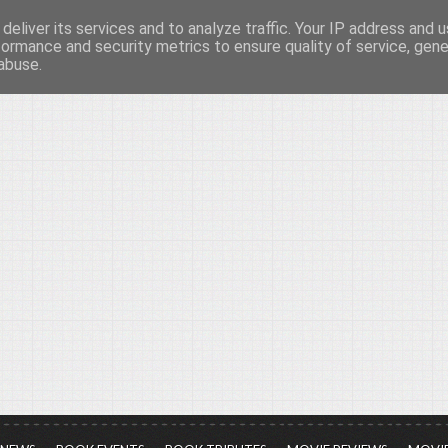
deliver its services and to analyze traffic. Your IP address and 
νών...
formance and security metrics to ensure quality of service, gen
abuse.
ια τον πολιτισμό, σε κάθε του μορφή και έκταση...