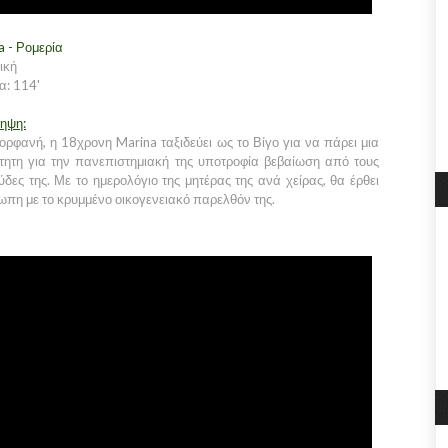
a - Ρομερία
ική
α: 114'
ληψη:
ορφανή, η 18χρονη Marina ταξιδεύει ως το Βίγο για να πάρει μια
τητη για την πανεπιστημιακή της υποτροφία βεβαίωση από τους
ες της. Με το ημερολόγιο της μητέρας της ανά χείρας, θα έρθει
ωπη με το κρυμμένο οικογενειακό παρελθόν της.