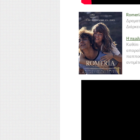
Romerí
Δραματ
Διάρκει
Η περί
Καθότι 
απαραί
παππούδ
αντιμέτ