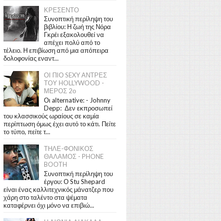
ΚΡΕΣΕΝΤΟ
Συνοπτική περίληψη του
βιβλίου: Η ζωή της Νόρα
Γκρέι εξακολουθεί να
απέχει πολύ από το
τέλειο. Η επιβίωση από μια απόπειρα
δολοφονίας εναντ...
ΟΙ ΠΙΟ SEXY ΑΝΤΡΕΣ
ΤΟΥ HOLLYWOOD -
ΜΕΡΟΣ 2ο
Οι alternative: - Johnny
Depp: Δεν εκπροσωπεί
του κλασσικούς ωραίους σε καμία
περίπτωση όμως έχει αυτό το κάτι. Πείτε
το τύπο, πείτε τ...
ΤΗΛΕ-ΦΟΝΙΚΟΣ
ΘΑΛΑΜΟΣ - PHONE
BOOTH
Συνοπτική περίληψη του
έργου: Ο Stu Shepard
είναι ένας καλλιτεχνικός μάνατζερ που
χάρη στο ταλέντο στα ψέματα
καταφέρνει όχι μόνο να επιβιώ...