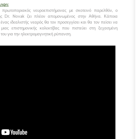
ληψη:
 πρωτοποριακός νευροεπιστήμονας με σκοτεινό παρελθόν, ο
ης Dr. Novak ζει πλέον απομονωμένος στην Αθήνα. Κάποια
, ένας ιδεαλιστής νεαρός θα τον προσεγγίσει και θα τον πείσει να
 μιας επιστημονικής κολεκτίβας που πιστεύει στη ξεχασμένη
 του για την ηλεκτρομαγνητική ρύπανση.