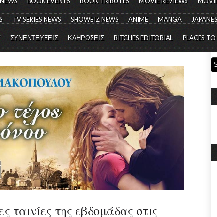
 NEWS
BOOK EVENTS
BOOK TRIBUTES
MOVIE REVIEWS
MOVIE
S
TV SERIES NEWS
SHOWBIZ NEWS
ANIME
MANGA
JAPANES
Y
ΣΥΝΕΝΤΕΥΞΕΙΣ
ΚΛΗΡΩΣΕΙΣ
BITCHES EDITORIAL
PLACES TO
έες ταινίες της εβδομάδας στις