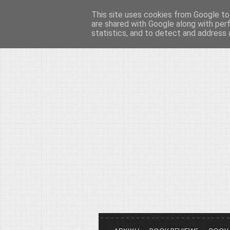
This site uses cookies from Google to 
Το μεγαλείο των Τεχ
are shared with Google along with per
statistics, and to detect and address 
Είμαστε πάντα εδώ για να μιλάμε γ