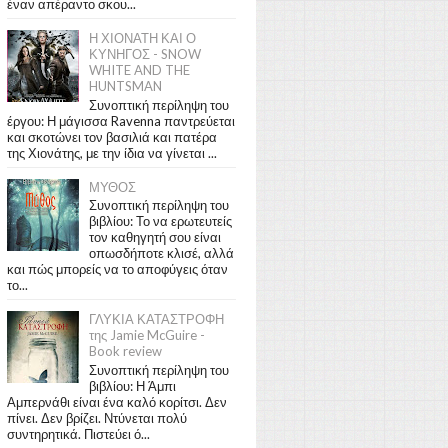
έναν απέραντο σκου...
Η ΧΙΟΝΑΤΗ ΚΑΙ Ο
ΚΥΝΗΓΟΣ - SNOW
WHITE AND THE
HUNTSMAN
Συνοπτική περίληψη του
έργου: Η μάγισσα Ravenna παντρεύεται
και σκοτώνει τον βασιλιά και πατέρα
της Χιονάτης, με την ίδια να γίνεται ...
ΜΥΘΟΣ
Συνοπτική περίληψη του
βιβλίου: Το να ερωτευτείς
τον καθηγητή σου είναι
οπωσδήποτε κλισέ, αλλά
και πώς μπορείς να το αποφύγεις όταν
το...
ΓΛΥΚΙΑ ΚΑΤΑΣΤΡΟΦΗ
της Jamie McGuire -
Book review
Συνοπτική περίληψη του
βιβλίου: Η Άμπι
Αμπερνάθι είναι ένα καλό κορίτσι. Δεν
πίνει. Δεν βρίζει. Ντύνεται πολύ
συντηρητικά. Πιστεύει ό...