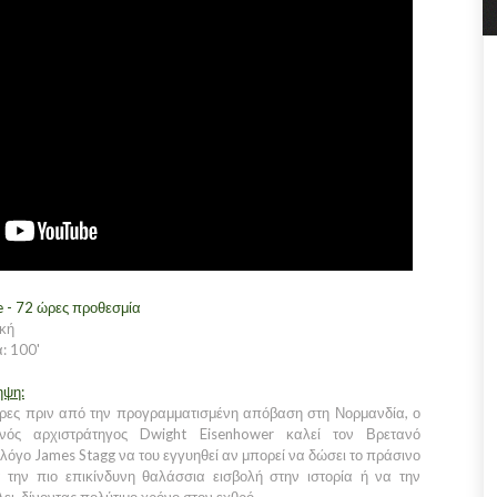
e - 72 ώρες προθεσμία
κή
: 100'
ηψη:
έρες πριν από την προγραμματισμένη απόβαση στη Νορμανδία, ο
ανός αρχιστράτηγος Dwight Eisenhower καλεί τον Βρετανό
λόγο James Stagg να του εγγυηθεί αν μπορεί να δώσει το πράσινο
 την πιο επικίνδυνη θαλάσσια εισβολή στην ιστορία ή να την