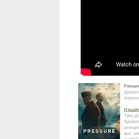
Pressur
Δραματι
Διάρκεια
Η περίλ
Τρεις μ
Αμερικ
μετεωρο
φως για