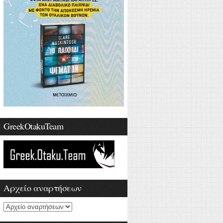
GreekOtakuTeam
Αρχείο αναρτήσεων