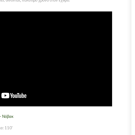
ει, δίνοντας πολύτιμο χρόνο στον εχθρό.
- Νόβακ
α: 110'