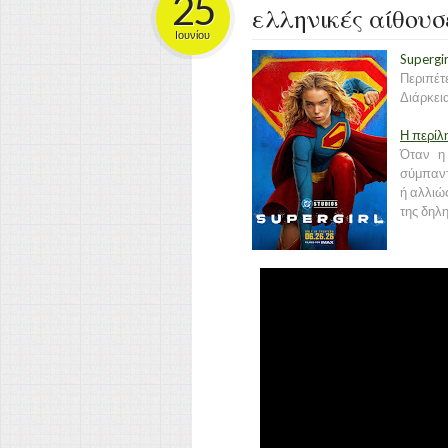
25
ελληνικές αίθουσ
Ιουνίου
Supergir
Περιπέτ
Διάρκεια
Η περίλ
Όταν η 
σύμπαντ
ή αλλιώς
της δηλη