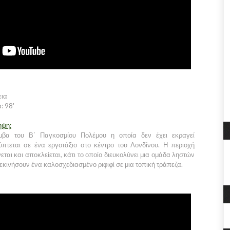
εια
: 98'
ηψη:
μβα του Β΄ Παγκοσμίου Πολέμου η οποία δεν έχει εκραγεί
πτεται σε ένα εργοτάξιο στο κέντρο του Λονδίνου. Η περιοχή
εται και αποκλείεται, κάτι το οποίο διευκολύνει μια ομάδα ληστών
ξεκινήσουν ένα καλοσχεδιασμένο ριφιφί σε μια τοπική τράπεζα.