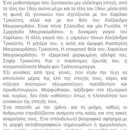
Ένα µυθιστόρηµα που ζωντανεύει µια ολόκληρη εποχή, από
τα τέλη του 18ου αιώνα µέχρι και τα τέλη του 19ου, µέσα από
τη φωνή έξι γυναικών που σχετίζονται µε τον Χαρίλαο
Τρικούπη, αλλά και µε τον θείο του Αλέξανδρο
Μαυροκορδάτο. Είναι πέντε Ελληνίδες και µία Ρωσίδα. Η
Σµαράγδα Μαυροκορδάτου, η δυναµική γιαγιά του
Χαρίλαου. H άλλη γιαγιά του, η χαµηλών τόνων Αλεξάνδρα
Τρικούπη. H µητέρα του, η καλή και όµορφη Αικατερίνη
Μαυροκορδάτου-Τρικούπη. H επικριτική θεία του, Χαρίκλεια
Μαυροκορδάτου. H εξαιρετικά µορφωµένη αδελφή του,
Σοφία Τρικούπη. Kαι ο παράνοµος έρωτάς του, η
κοσµοπολίτισσα Μαρία φον Τράουτενµπεργκ.
Έξι γυναίκες από τρεις γενιές, που είχαν την τύχη να
αποτελούν µέρος της ελίτ της εποχής τους, κόρες και
σύζυγοι ανώτερων αξιωµατούχων, πρεσβευτών και
πρωθυπουργών. Μορφώθηκαν, ταξίδεψαν στο εξωτερικό
και, κυρίως, δεν ήταν «αθέατες» όπως η πλειονότητα των
γυναικών της εποχής τους.
Ένα παιχνίδι µε τον χρόνο, και τη µνήµη, καθώς οι
άνθρωποι στροβιλίζονται ανάµεσα στις καλές και στις κακές
αναµνήσεις τους. Ένα σπονδυλωτό βιογραφικό αφήγηµα µε
τη µορφή αυτοβιογραφικών σηµειωµάτων ή ηµερολογίων,