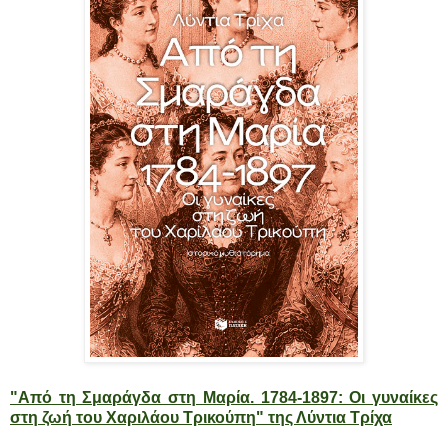
"Από τη Σμαράγδα στη Μαρία. 1784-1897: Οι γυναίκες
στη ζωή του Χαριλάου Τρικούπη" της Λύντια Τρίχα