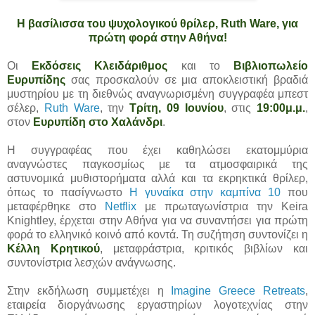
Η βασίλισσα του ψυχολογικού θρίλερ, Ruth Ware, για
πρώτη φορά στην Αθήνα!
Οι
Εκδόσεις Κλειδάριθμος
και το
Βιβλιοπωλείο
Ευρυπίδης
σας προσκαλούν σε μια αποκλειστική βραδιά
μυστηρίου με τη διεθνώς αναγνωρισμένη συγγραφέα μπεστ
σέλερ,
Ruth Ware
, την
Τρίτη, 09 Ιουνίου
, στις
19:00μ.μ.
,
στον
Ευρυπίδη στο Χαλάνδρι
.
Η συγγραφέας που έχει καθηλώσει εκατομμύρια
αναγνώστες παγκοσμίως με τα ατμοσφαιρικά της
αστυνομικά μυθιστορήματα αλλά και τα εκρηκτικά θρίλερ,
όπως το πασίγνωστο
Η γυναίκα στην καμπίνα 10
που
μεταφέρθηκε στο
Netflix
με πρωταγωνίστρια την Keira
Knightley, έρχεται στην Αθήνα για να συναντήσει για πρώτη
φορά το ελληνικό κοινό από κοντά. Τη συζήτηση συντονίζει η
Κέλλη Κρητικού
, μεταφράστρια, κριτικός βιβλίων και
συντονίστρια λεσχών ανάγνωσης.
Στην εκδήλωση συμμετέχει η
Imagine Greece Retreats
,
εταιρεία διοργάνωσης εργαστηρίων λογοτεχνίας στην