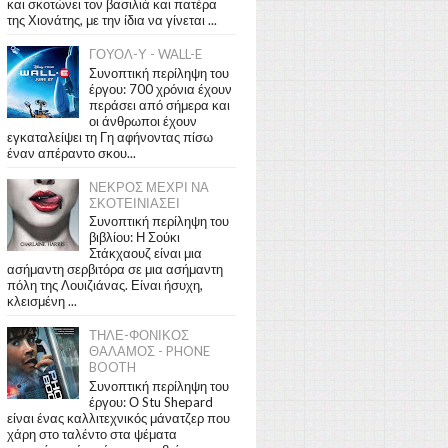
και σκοτώνει τον βασιλιά και πατέρα
της Χιονάτης, με την ίδια να γίνεται ...
ΓΟΥΟΛ-Υ - WALL-E
Συνοπτική περίληψη του
έργου: 700 χρόνια έχουν
περάσει από σήμερα και
οι άνθρωποι έχουν
εγκαταλείψει τη Γη αφήνοντας πίσω
έναν απέραντο σκου...
ΝΕΚΡΟΣ ΜΕΧΡΙ ΝΑ
ΣΚΟΤΕΙΝΙΑΣΕΙ
Συνοπτική περίληψη του
βιβλίου: Η Σούκι
Στάκχαουζ είναι μια
ασήμαντη σερβιτόρα σε μια ασήμαντη
πόλη της Λουιζιάνας. Είναι ήσυχη,
κλεισμένη ...
ΤΗΛΕ-ΦΟΝΙΚΟΣ
ΘΑΛΑΜΟΣ - PHONE
BOOTH
Συνοπτική περίληψη του
έργου: Ο Stu Shepard
είναι ένας καλλιτεχνικός μάνατζερ που
χάρη στο ταλέντο στα ψέματα