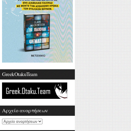
GreekOtakuTeam
Αρχείο αναρτήσεων