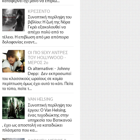
καταφέρνει όχι μόνο να επιβιώ...
ΚΡΕΣΕΝΤΟ
Συνοπτική περίληψη του
βιβλίου: Η ζωή της Νόρα
Γκρέι εξακολουθεί να
απέχει πολύ από το
τέλειο. Η επιβίωση από μια απόπειρα
δολοφονίας εναντ...
ΟΙ ΠΙΟ SEXY ΑΝΤΡΕΣ
ΤΟΥ HOLLYWOOD -
ΜΕΡΟΣ 2ο
Οι alternative: - Johnny
Depp: Δεν εκπροσωπεί
του κλασσικούς ωραίους σε καμία
περίπτωση όμως έχει αυτό το κάτι. Πείτε
το τύπο, πείτε τ...
VAN HELSING
Συνοπτική περίληψη του
έργου: Ο Van Helsing,
ένας τυχοδιώκτης στην
υπηρεσία του Βατικανού
, έχει ως αποστολή να καταδιώκει
πλάσματα που κα...