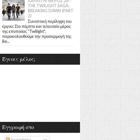
ΧΑΡΑΥΓΗ: ΜΕΡΟΣ 2ο -
THE TWILIGHT SAGA:
BREAKING DAWN (PART
2)
Συνοπτική περίληψη του
έργου: Στο πέμπτο και τελευταίο μέρος
της εποποιίας "Twilight",
παρακολουθούμε την προσαρμογή της
Be...
Έγινες μέλος;
Εγγραφή στο
Αναρτήσεις