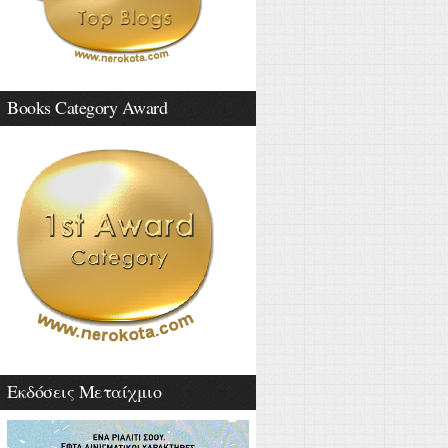
Books Category Award
Εκδόσεις Μεταίχμιο