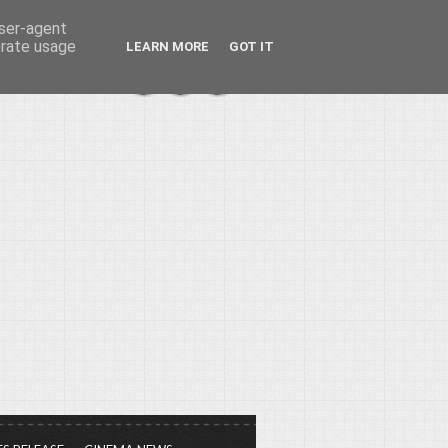
user-agent
erate usage
LEARN MORE
GOT IT