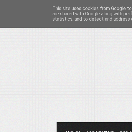
This site uses cookies from Google to 
Το μεγαλείο των Τεχ
are shared with Google along with per
statistics, and to detect and address 
Είμαστε πάντα εδώ για να μιλάμε γ