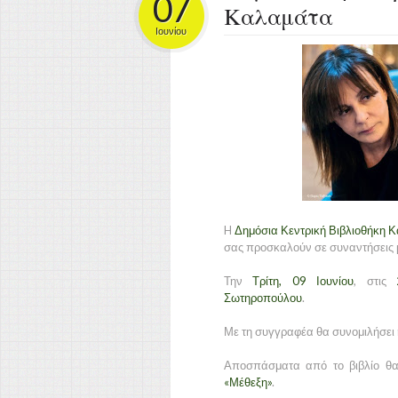
07
Καλαμάτα
Ιουνίου
H
Δημόσια Κεντρική Βιβλιοθήκη 
σας προσκαλούν σε συναντήσεις 
Την
Τρίτη, 09 Ιουνίου
, στις
Σωτηροπούλου
.
Με τη συγγραφέα θα συνομιλήσει η
Αποσπάσματα από το βιβλίο θα
«Μέθεξη»
.