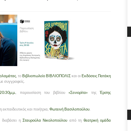
Καλαμάτας
, το
Βιβλιοπωλείο ΒΙΒΛΙΟΠΟΛΙΣ
και οι
Εκδόσεις Πατάκη
με συγγραφείς.
20:30μ.μ.
, παρουσίαση του βιβλίου
«Σενιορίτα»
της
Έρσης
 εκπαιδευτικός και ποιήτρια,
Φωτεινή Βασιλοπούλου
.
 διαβάσει η
Σταυρούλα Νικολοπούλου
από τη
θεατρική ομάδα