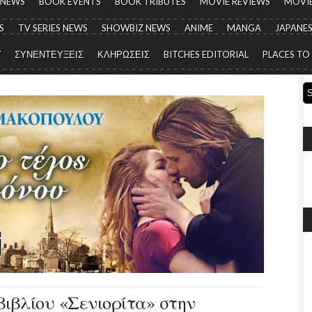
 NEWS
BOOK EVENTS
BOOK TRIBUTES
MOVIE REVIEWS
MOVIE
S
TV SERIES NEWS
SHOWBIZ NEWS
ANIME
MANGA
JAPANES
Y
ΣΥΝΕΝΤΕΥΞΕΙΣ
ΚΛΗΡΩΣΕΙΣ
BITCHES EDITORIAL
PLACES TO
ιβλίου «Σενιορίτα» στην