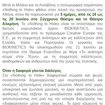
Μετά το Μιλάνο και τη Λισαβόνα, η πολυμορφική παράσταση
«Nothing to Hide» φθάνει στον τελικό της προορισμό, την
Αθήνα, όπου θα παρουσιαστεί για
5 ημέρες, από τις 16 ως
τις 20 Ιουνίου στο Σύγχρονο Θέατρο και το Θέατρο
Αλκμήνη
. Το «Nothing to Hide» είναι το απόσταγμα του
διετούς ευρωπαϊκού έργου BIOKINETICS, που
χρηματοδοτείται από το πρόγραμμα Creative Europe της
Ε.Ε., με τη συμμετοχή ανάπηρων και μη καλλιτεχνών από
Ελλάδα, Ιταλία και Πορτογαλία. Οι εργασίες του
BIOKINETICS θα ολοκληρωθούν στις 21 Ιουνίου με
συμπόσιο στο Ίδρυμα Ευγενίδου με θέμα «Το ανάπηρο
σώμα στην Τέχνη», με τη συμμετοχή καλλιτεχνών,
ακαδημαϊκών και ανθρώπων από τον χώρο της πολιτικής.
Όταν η διαφορά γίνεται διάλογος
Στο «Nothing to Hide» διαφορετικά σώματα και ψυχές
συναντιούνται δημιουργώντας μια συμπεριληπτική και
συνεχώς εξελισσόμενη σκηνική γλώσσα. Μέσα από χορό,
υποκριτική και ζωντανή μουσική, το έργο αναπτύσσει μια
αισθητική που σέβεται τη μοναδικότητα κάθε ερμηνευτή,
αποτυπώνοντας στη ροή της την ιστορία διαχείρισης του
«διαφορετικού» μέσα στους αιώνες. Το έργο εξερευνά το