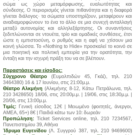
σώμα ως χώρο μεταμόρφωσης, ευαλωτότητας και
σύνδεσης. Ο περιορισμός γίνεται πιθανότητα και η διαφορά
γίνεται διάλογος· τα σώματα υποστηρίζουν, μεταφέρουν και
αναδιαμορφώνουν το ένα το άλλο σε μια συνεχή ανταλλαγή
μεταξύ αυτονομίας και αλληλεξάρτησης. Οι συναντήσεις
ξεδιπλώνονται σε ντουέτα, τρίο και ομαδικές συνθέσεις, έτσι
ώστε η εμπιστοσύνη, ο ρυθμός και η αφή να χτίσουν μια
κοινή γλώσσα. Το «Nothing to Hide» προσκαλεί το κοινό σε
μια ποιητική και πολιτική εμπειρία για την ορατότητα, την
ένταξη και την ισχυρή πράξη του να σε βλέπουν.
Παραστάσεις και είσοδος:
Σύγχρονο Θέατρο
(Ευμολπιδών 45, Γκάζι, τηλ. 210
3464380) 16 & 17 Ιουνίου, στις 21:00μ.μ.
Θέατρο Αλκμήνη
(Αλκμήνης 8-12, Κάτω Πετράλωνα, τηλ.
210 3428650) 18/06, στις 20:00μ.μ. | 19/06, στις 18:30μ.μ. |
20/06, στις 13:00μ.μ.
Τιμές:
Γενική είσοδος 12€ | Μειωμένο (φοιτητές, άνεργοι,
ΑΜΕΑ, 65+) 8€ | Παιδιά κάτω των 10: δωρεάν
Προπώληση:
Ticket Services online, τηλ. 210 7234567,
Πανεπιστημίου 39, Αθήνα
Ίδρυμα Ευγενίδου
(Λ. Συγγρού 387, τηλ. 210 9469600)