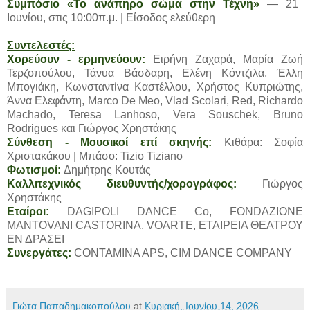
Συμπόσιο «Το ανάπηρο σώμα στην Τέχνη»
— 21
Ιουνίου, στις 10:00π.μ. | Είσοδος ελεύθερη
Συντελεστές:
Χορεύουν - ερμηνεύουν:
Ειρήνη Ζαχαρά, Μαρία Ζωή
Τερζοπούλου, Τάνυα Βάσδαρη, Ελένη Κόντζιλα, Έλλη
Μπογιάκη, Κωνσταντίνα Καστέλλου, Χρήστος Κυπριώτης,
Άννα Ελεφάντη, Marco De Meo, Vlad Scolari, Red, Richardo
Machado, Teresa Lanhoso, Vera Souschek, Bruno
Rodrigues και Γιώργος Χρηστάκης
Σύνθεση - Μουσικοί επί σκηνής:
Κιθάρα: Σοφία
Χριστακάκου | Μπάσο: Tizio Tiziano
Φωτισμοί:
Δημήτρης Κουτάς
Καλλιτεχνικός διευθυντής/χορογράφος:
Γιώργος
Χρηστάκης
Εταίροι:
DAGIPOLI DANCE Co, FONDAZIONE
MANTOVANI CASTORINA, VOARTE, ΕΤΑΙΡΕΙΑ ΘΕΑΤΡΟΥ
ΕΝ ΔΡΑΣΕΙ
Συνεργάτες:
CONTAMINA APS, CIM DANCE COMPANY
Γιώτα Παπαδημακοπούλου
at
Κυριακή, Ιουνίου 14, 2026