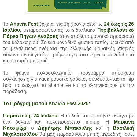
Το
Anavra Fest
έρχεται για 1η χρονιά από τις
24 έως τις 26
Ιουλίου
, μεταμορφώνοντας το ειδυλλιακό
Περιβαλλοντικό
Πάρκο Πηγών Ανάβρας
στον απόλυτο μουσικό προορισμό
του καλοκαιριού. Σε ένα μοναδικό φυσικό τοπίο, μερικά από
τα μεγαλύτερα ονόματα της ελληνικής μουσικής σκηνής
συναντιούνται για ένα τριήμερο γεμάτο ενέργεια, συναίσθημα
και ασταμάτητο χορό.
Το φετινό πολυσυλλεκτικό πρόγραμμα υπόσχεται
συγκινήσεις για κάθε μουσικό γούστο, συνδυάζοντας το hip
hop, το έντεχνο, το alternative και το ελληνικό ροκ με την
παράδοση.
Το Πρόγραμμα του Anavra Fest 2026:
Παρασκευή, 24 Ιουλίου:
Η αυλαία του φεστιβάλ ανοίγει με
ένα δυνατό και πολυπρόσωπο line-up. Η
Μαριάνα
Κατσιμίχα
, ο
Δημήτρης Μπάκουλης
και η
Βασιλική
Μιχαλοπούλου
θα μας παρασύρουν με τις μελωδίες τους,