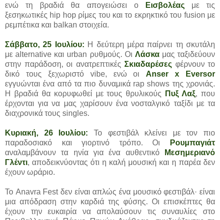
ενώ τη βραδιά θα απογειώσει ο
Εισβολέας
με τις
ξεσηκωτικές hip hop ρίμες του και το εκρηκτικό του fusion με
ρεμπέτικα και balkan στοιχεία.
Σάββατο, 25 Ιουλίου:
Η δεύτερη μέρα παίρνει τη σκυτάλη
με alternative και urban ρυθμούς. Οι
Λάσκα
μας ταξιδεύουν
στην παράδοση, οι ανατρεπτικές
Σκιαδαρέσες
φέρνουν το
δικό τους ξεχωριστό vibe, ενώ οι
Anser x Eversor
εγγυώνται ένα από τα πιο δυναμικά rap shows της χρονιάς.
Η βραδιά θα κορυφωθεί με τους θρυλικούς
Πυξ Λαξ
, που
έρχονται για να μας χαρίσουν ένα νοσταλγικό ταξίδι με τα
διαχρονικά τους singles.
Κυριακή, 26 Ιουλίου:
Το φεστιβάλ κλείνει με τον πιο
παραδοσιακό και γιορτινό τρόπο. Οι
Ρουμπαγιάτ
αναλαμβάνουν τα ηνία για ένα αυθεντικό
Μεσημεριανό
Γλέντι
, αποδεικνύοντας ότι η καλή μουσική και η παρέα δεν
έχουν ωράριο.
Το Anavra Fest δεν είναι απλώς ένα μουσικό φεστιβάλ· είναι
μια απόδραση στην καρδιά της φύσης. Οι επισκέπτες θα
έχουν την ευκαιρία να απολαύσουν τις συναυλίες στο