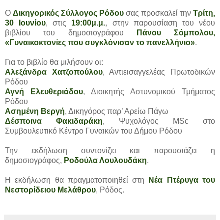
Ο
Δικηγορικός Σύλλογος Ρόδου
σας προσκαλεί την
Τρίτη,
30 Ιουνίου
, στις
19:00μ.μ.
, στην παρουσίαση του νέου
βιβλίου του δημοσιογράφου
Πάνου Σόμπολου,
«Γυναικοκτονίες που συγκλόνισαν το πανελλήνιο»
.
Για το βιβλίο θα μιλήσουν οι:
Αλεξάνδρα Χατζοπούλου
, Αντιεισαγγελέας Πρωτοδικών
Ρόδου
Αγνή Ελευθεριάδου
, Διοικητής Αστυνομικού Τμήματος
Ρόδου
Ασημένη Βεργή
, Δικηγόρος παρ’ Αρείω Πάγω
Δέσποινα Φακιδαράκη
, Ψυχολόγος MSc στο
Συμβουλευτικό Κέντρο Γυναικών του Δήμου Ρόδου
Την εκδήλωση συντονίζει και παρουσιάζει η
δημοσιογράφος,
Ροδούλα Λουλουδάκη
.
Η εκδήλωση θα πραγματοποιηθεί στη
Νέα Πτέρυγα του
Νεστορίδειου Μελάθρου
, Ρόδος.