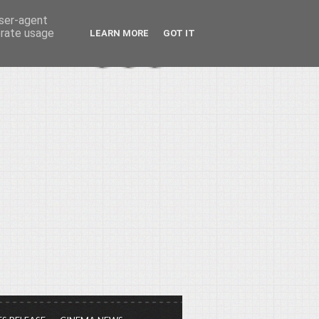
user-agent
erate usage
LEARN MORE
GOT IT