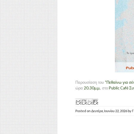
Παρουσίαση του
"Πεθαίνω για σέ
ώρα
20.30μ.μ.
, στο
Public Café Σ
Posted on
Δευτέρα, Ιουνίου 22, 2026
by
Γ