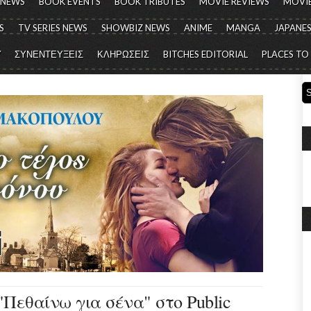
 NEWS
BOOK EVENTS
BOOK TRIBUTES
MOVIE REVIEWS
MOVIE
S
TV SERIES NEWS
SHOWBIZ NEWS
ANIME
MANGA
JAPANES
Y
ΣΥΝΕΝΤΕΥΞΕΙΣ
ΚΛΗΡΩΣΕΙΣ
BITCHES EDITORIAL
PLACES TO
Πεθαίνω για σένα" στο Public