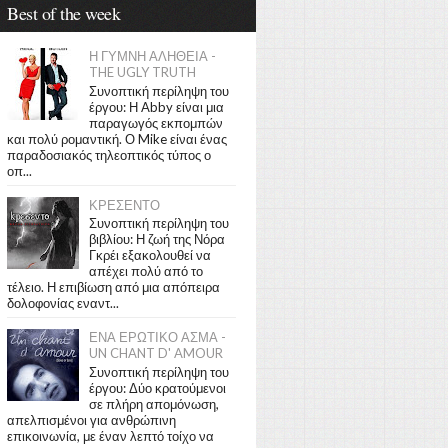
Best of the week
Η ΓΥΜΝΗ ΑΛΗΘΕΙΑ -
THE UGLY TRUTH
Συνοπτική περίληψη του
έργου: Η Abby είναι μια
παραγωγός εκπομπών
και πολύ ρομαντική. Ο Mike είναι ένας
παραδοσιακός τηλεοπτικός τύπος ο
οπ...
ΚΡΕΣΕΝΤΟ
Συνοπτική περίληψη του
βιβλίου: Η ζωή της Νόρα
Γκρέι εξακολουθεί να
απέχει πολύ από το
τέλειο. Η επιβίωση από μια απόπειρα
δολοφονίας εναντ...
ΕΝΑ ΕΡΩΤΙΚΟ ΑΣΜΑ -
UN CHANT D' AMOUR
Συνοπτική περίληψη του
έργου: Δύο κρατούμενοι
σε πλήρη απομόνωση,
απελπισμένοι για ανθρώπινη
επικοινωνία, με έναν λεπτό τοίχο να