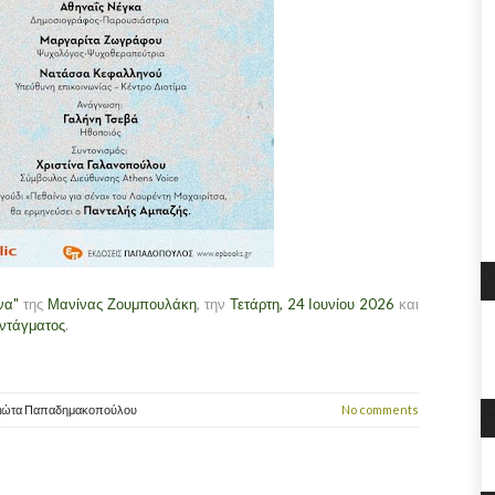
να"
της
Μανίνας Ζουμπουλάκη
, την
Τετάρτη, 24 Ιουνίου 2026
και
υντάγματος
.
ιώτα Παπαδημακοπούλου
No comments