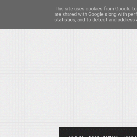
This site uses cookies from Google to 
Το μεγαλείο των Τεχ
are shared with Google along with per
statistics, and to detect and address 
Είμαστε πάντα εδώ για να μιλάμε γ