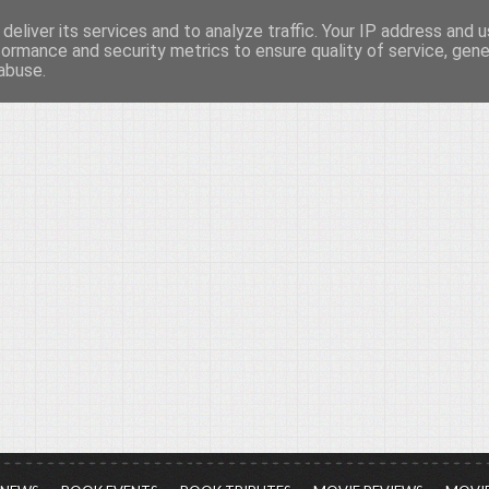
deliver its services and to analyze traffic. Your IP address and 
νών...
formance and security metrics to ensure quality of service, gen
abuse.
ια τον πολιτισμό, σε κάθε του μορφή και έκταση...