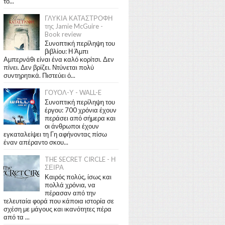
το...
ΓΛΥΚΙΑ ΚΑΤΑΣΤΡΟΦΗ
της Jamie McGuire -
Book review
Συνοπτική περίληψη του
βιβλίου: Η Άμπι
Αμπερνάθι είναι ένα καλό κορίτσι. Δεν
πίνει. Δεν βρίζει. Ντύνεται πολύ
συντηρητικά. Πιστεύει ό...
ΓΟΥΟΛ-Υ - WALL-E
Συνοπτική περίληψη του
έργου: 700 χρόνια έχουν
περάσει από σήμερα και
οι άνθρωποι έχουν
εγκαταλείψει τη Γη αφήνοντας πίσω
έναν απέραντο σκου...
THE SECRET CIRCLE - Η
ΣΕΙΡΑ
Καιρός πολύς, ίσως και
πολλά χρόνια, να
πέρασαν από την
τελευταία φορά που κάποια ιστορία σε
σχέση με μάγους και ικανότητες πέρα
από τα ...