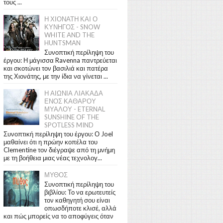
τους ...
Η ΧΙΟΝΑΤΗ ΚΑΙ Ο
ΚΥΝΗΓΟΣ - SNOW
WHITE AND THE
HUNTSMAN
Συνοπτική περίληψη του
έργου: Η μάγισσα Ravenna παντρεύεται
και σκοτώνει τον βασιλιά και πατέρα
της Χιονάτης, με την ίδια να γίνεται ...
Η ΑΙΩΝΙΑ ΛΙΑΚΑΔΑ
ΕΝΟΣ ΚΑΘΑΡΟΥ
ΜΥΑΛΟΥ - ETERNAL
SUNSHINE OF THE
SPOTLESS MIND
Συνοπτική περίληψη του έργου: Ο Joel
μαθαίνει ότι η πρώην κοπέλα του
Clementine τον διέγραψε από τη μνήμη
με τη βοήθεια μιας νέας τεχνολογ...
ΜΥΘΟΣ
Συνοπτική περίληψη του
βιβλίου: Το να ερωτευτείς
τον καθηγητή σου είναι
οπωσδήποτε κλισέ, αλλά
και πώς μπορείς να το αποφύγεις όταν