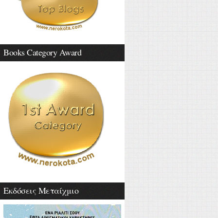
Books Category Award
Εκδόσεις Μεταίχμιο