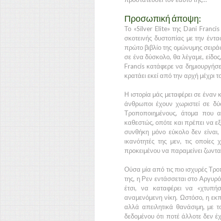
Προσωπική άποψη:
Το «Silver Elite» της Dani Franc
σκοτεινής δυστοπίας με την έντα
πρώτο βιβλίο της ομώνυμης σειράς 
σε ένα δύσκολο, θα λέγαμε, είδος
Francis κατάφερε να δημιουργήσει
κρατάει εκεί από την αρχή μέχρι το
Η ιστορία μάς μεταφέρει σε έναν
άνθρωποι έχουν χωριστεί σε δύο
Τροποποιημένους, άτομα που α
καθεστώς, οπότε και πρέπει να εξ
συνθήκη μόνο εύκολο δεν είναι,
ικανότητές της μεν, τις οποίες 
προκειμένου να παραμείνει ζωντα
Ούσα μία από τις πιο ισχυρές Τρο
της, η Ρεν εντάσσεται στο Αργυρ
έτσι, να καταφέρει να «χτυπή
αναμενόμενη νίκη. Ωστόσο, η εκπ
αλλά απειλητικά θανάσιμη, με τ
δεδομένου ότι ποτέ άλλοτε δεν έ