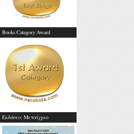
Books Category Award
Εκδόσεις Μεταίχμιο