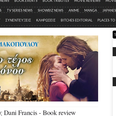
 NEWS
BOOK EVENTS
BOOK TRIBUTES
MOVIE REVIEWS
MOVIE
S
TV SERIES NEWS
SHOWBIZ NEWS
ANIME
MANGA
JAPANES
Y
ΣΥΝΕΝΤΕΥΞΕΙΣ
ΚΛΗΡΩΣΕΙΣ
BITCHES EDITORIAL
PLACES TO
Dani Francis - Book review