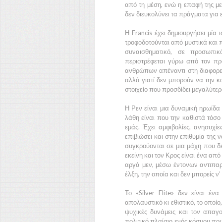
από τη μέση, ενώ η επαφή της με
δεν διευκολύνει τα πράγματα για ε
Η Francis έχει δημιουργήσει μία 
τροφοδοτούνται από μυστικά και π
συναισθηματικό, σε προσωπι
περιστρέφεται γύρω από τον πρ
ανθρώπων απέναντι στη διαφορετι
αλλά γιατί δεν μπορούν να την 
στοιχείο που προσδίδει μεγαλύτερ
Η Ρεν είναι μια δυναμική ηρωίδα
λάθη είναι που την καθιστά τόσ
εμάς. Έχει αμφιβολίες, ανησυχί
επιβιώσει και στην επιθυμία της 
συγκρούονται σε μια μάχη που δε
εκείνη και τον Κρος είναι ένα από
αργά μεν, μέσω έντονων αντιπαρα
έλξη, την οποία και δεν μπορείς ν’
Το «Silver Elite» δεν είναι έν
απολαυστικό κι εθιστικό, το οποίο
ψυχικές δυνάμεις και τον απαγ
πολιτικό πλαίσιο ενός κόσμου που