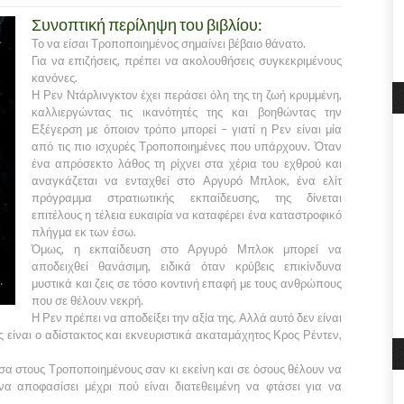
Συνοπτική περίληψη του βιβλίου:
Το να είσαι Τροποποιημένος σημαίνει βέβαιο θάνατο.
Για να επιζήσεις, πρέπει να ακολουθήσεις συγκεκριμένους
κανόνες.
Η Ρεν Ντάρλινγκτον έχει περάσει όλη της τη ζωή κρυμμένη,
καλλιεργώντας τις ικανότητές της και βοηθώντας την
Εξέγερση με όποιον τρόπο μπορεί – γιατί η Ρεν είναι μία
από τις πιο ισχυρές Τροποποιημένες που υπάρχουν. Όταν
ένα απρόσεκτο λάθος τη ρίχνει στα χέρια του εχθρού και
αναγκάζεται να ενταχθεί στο Αργυρό Μπλοκ, ένα ελίτ
πρόγραμμα στρατιωτικής εκπαίδευσης, της δίνεται
επιτέλους η τέλεια ευκαιρία να καταφέρει ένα καταστροφικό
πλήγμα εκ των έσω.
Όμως, η εκπαίδευση στο Αργυρό Μπλοκ μπορεί να
αποδειχθεί θανάσιμη, ειδικά όταν κρύβεις επικίνδυνα
μυστικά και ζεις σε τόσο κοντινή επαφή με τους ανθρώπους
που σε θέλουν νεκρή.
Η Ρεν πρέπει να αποδείξει την αξία της. Αλλά αυτό δεν είναι
ης είναι ο αδίστακτος και εκνευριστικά ακαταμάχητος Κρος Ρέντεν,
α στους Τροποποιημένους σαν κι εκείνη και σε όσους θέλουν να
να αποφασίσει μέχρι πού είναι διατεθειμένη να φτάσει για να