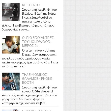
ΚΡΕΣΕΝΤΟ
Συνοπτική περίληψη του
βιβλίου: Η ζωή της Νόρα
Γκρέι εξακολουθεί να
απέχει πολύ από το
τέλειο. Η επιβίωση από μια απόπειρα
δολοφονίας εναντ...
ΟΙ ΠΙΟ SEXY ΑΝΤΡΕΣ
ΤΟΥ HOLLYWOOD -
ΜΕΡΟΣ 2ο
Οι alternative: - Johnny
Depp: Δεν εκπροσωπεί
του κλασσικούς ωραίους σε καμία
περίπτωση όμως έχει αυτό το κάτι. Πείτε
το τύπο, πείτε τ...
ΤΗΛΕ-ΦΟΝΙΚΟΣ
ΘΑΛΑΜΟΣ - PHONE
BOOTH
Συνοπτική περίληψη του
έργου: Ο Stu Shepard
είναι ένας καλλιτεχνικός μάνατζερ που
χάρη στο ταλέντο στα ψέματα
καταφέρνει όχι μόνο να επιβιώ...