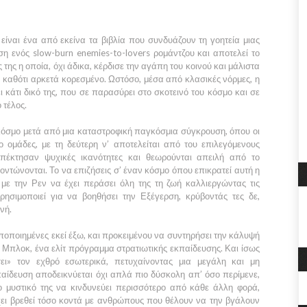
is είναι ένα από εκείνα τα βιβλία που συνδυάζουν τη γοητεία μιας
ση ενός slow-burn enemies-to-lovers ρομάντζου και αποτελεί το
της η οποία, όχι άδικα, κέρδισε την αγάπη του κοινού και μάλιστα
, καθότι αρκετά κορεσμένο. Ωστόσο, μέσα από κλασικές νόρμες, η
 κάτι δικό της, που σε παρασύρει στο σκοτεινό του κόσμο και σε
 τέλος.
 κόσμο μετά από μια καταστροφική παγκόσμια σύγκρουση, όπου οι
 ομάδες, με τη δεύτερη ν’ αποτελείται από του επιλεγόμενους
πέκτησαν ψυχικές ικανότητες και θεωρούνται απειλή από το
οντώνονται. Το να επιζήσεις σ’ έναν κόσμο όπου επικρατεί αυτή η
 με την Ρεν να έχει περάσει όλη της τη ζωή καλλιεργώντας τις
χρησιμοποιεί για να βοηθήσει την Εξέγερση, κρύβοντάς τες δε,
νή.
ποποιημένες εκεί έξω, και προκειμένου να συντηρήσει την κάλυψή
ό Μπλοκ, ένα ελίτ πρόγραμμα στρατιωτικής εκπαίδευσης. Και ίσως
σει» τον εχθρό εσωτερικά, πετυχαίνοντας μια μεγάλη και μη
αίδευση αποδεικνύεται όχι απλά πιο δύσκολη απ’ όσο περίμενε,
ο μυστικό της να κινδυνεύει περισσότερο από κάθε άλλη φορά,
χει βρεθεί τόσο κοντά με ανθρώπους που θέλουν να την βγάλουν