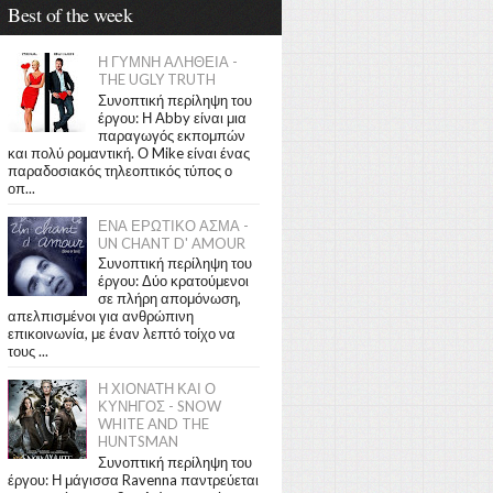
Best of the week
Η ΓΥΜΝΗ ΑΛΗΘΕΙΑ -
THE UGLY TRUTH
Συνοπτική περίληψη του
έργου: Η Abby είναι μια
παραγωγός εκπομπών
και πολύ ρομαντική. Ο Mike είναι ένας
παραδοσιακός τηλεοπτικός τύπος ο
οπ...
ΕΝΑ ΕΡΩΤΙΚΟ ΑΣΜΑ -
UN CHANT D' AMOUR
Συνοπτική περίληψη του
έργου: Δύο κρατούμενοι
σε πλήρη απομόνωση,
απελπισμένοι για ανθρώπινη
επικοινωνία, με έναν λεπτό τοίχο να
τους ...
Η ΧΙΟΝΑΤΗ ΚΑΙ Ο
ΚΥΝΗΓΟΣ - SNOW
WHITE AND THE
HUNTSMAN
Συνοπτική περίληψη του
έργου: Η μάγισσα Ravenna παντρεύεται