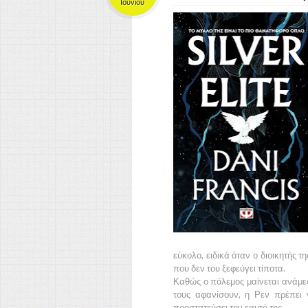
Ιουνίου
εύκολο, ειδικά όταν ο διοικητής τ
που δεν του ξεφεύγει τίποτα.
Καθώς ο πόλεμος μαίνεται ανάμεσ
τους αφανίσουν, η Ρεν πρέπει 
προστατεύσει τον εαυτό της…