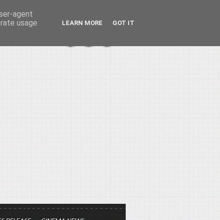
user-agent
erate usage
LEARN MORE
GOT IT