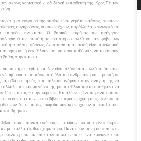
 τον άκρως γοητευτικό κι οξυδερκή εκπαιδευτή της, Κρος Ρέντεν,
κείνη.
ιστορία η ατμόσφαιρα της οποίας είναι γεμάτη εντάσεις, οι οποίες
ολιτικές συγκρούσεις, οι οποίες έχουν, παράλληλα, κοινωνικό και
κό επίπεδο, αντίκτυπο. Ο βασικός πυρήνας της αφήγησης
οσδιορισμό της ταυτότητας του ατόμου, αλλά και τον φόβο των
κότητα πάσης φύσεως, όχι απαραίτητα επειδή είναι απειλητική,
κατανοήσουν –ή δεν θέλουν καν να προσπαθήσουν να το κάνουν,
ο βάθος στην ιστορία.
 που σε καμία περίπτωση δεν είναι αλάνθαστη, αλλά το ότι κάνει
ο ενδιαφέρουσα και πάνω απ’ όλα πιο ανθρώπινη και προσιτή σε
ες, προβληματισμούς, και παλεύει ανάμεσα στην ανάγκη της να
να αλλάξει τον κόσμο γύρω της, με τα «θέλω» και το «καθήκον» να
ν ξέρεις ποιος θα την κερδίσει. Επιπλέον, η ένταση ανάμεσα σε
 τα πιο δυνατά στοιχεία του βιβλίου, αφού η σχέση τους εξελίσσεται
θέσεων δε, οι οποίες τροφοδοτούν κι ενισχύουν τη μεταξύ τους
 αμφισβητήσεις.
α βιβλίο που επαναπροσδιορίζει το είδος, ωστόσο είναι άκρως
, αν μη τι άλλο, διαθέτει χαρακτήρα. Παντρεύοντας τη δυστοπία, τις
ορευμένο έρωτα, τα οποία εντάσσει μέσα σ’ ένα κοινωνικό και
 ακροβατεί ψάχνοντας να βρει τα πατήματα και τις ισορροπίες του