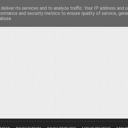
deliver its services and to analyze traffic. Your IP address and 
νών...
formance and security metrics to ensure quality of service, gen
abuse.
ια τον πολιτισμό, σε κάθε του μορφή και έκταση...