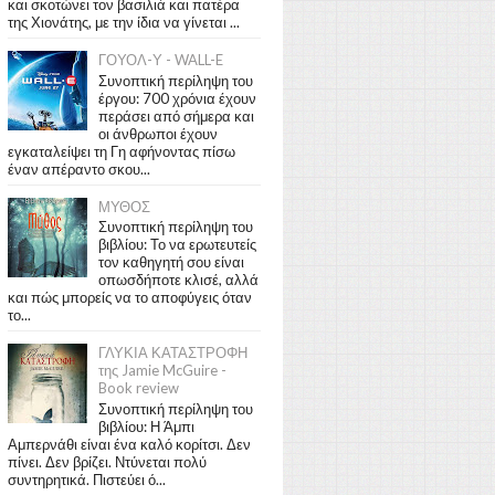
και σκοτώνει τον βασιλιά και πατέρα
της Χιονάτης, με την ίδια να γίνεται ...
ΓΟΥΟΛ-Υ - WALL-E
Συνοπτική περίληψη του
έργου: 700 χρόνια έχουν
περάσει από σήμερα και
οι άνθρωποι έχουν
εγκαταλείψει τη Γη αφήνοντας πίσω
έναν απέραντο σκου...
ΜΥΘΟΣ
Συνοπτική περίληψη του
βιβλίου: Το να ερωτευτείς
τον καθηγητή σου είναι
οπωσδήποτε κλισέ, αλλά
και πώς μπορείς να το αποφύγεις όταν
το...
ΓΛΥΚΙΑ ΚΑΤΑΣΤΡΟΦΗ
της Jamie McGuire -
Book review
Συνοπτική περίληψη του
βιβλίου: Η Άμπι
Αμπερνάθι είναι ένα καλό κορίτσι. Δεν
πίνει. Δεν βρίζει. Ντύνεται πολύ
συντηρητικά. Πιστεύει ό...