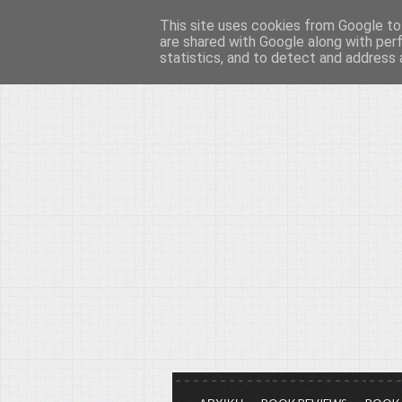
This site uses cookies from Google to 
Το μεγαλείο των Τεχ
are shared with Google along with per
statistics, and to detect and address 
Είμαστε πάντα εδώ για να μιλάμε γ