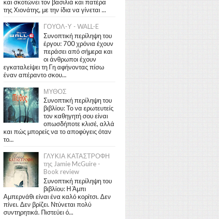
και σκοτώνει τον βασιλιά και πατέρα
της Χιονάτης, με την ίδια να γίνεται ...
ΓΟΥΟΛ-Υ - WALL-E
Συνοπτική περίληψη του
έργου: 700 χρόνια έχουν
περάσει από σήμερα και
οι άνθρωποι έχουν
εγκαταλείψει τη Γη αφήνοντας πίσω
έναν απέραντο σκου...
ΜΥΘΟΣ
Συνοπτική περίληψη του
βιβλίου: Το να ερωτευτείς
τον καθηγητή σου είναι
οπωσδήποτε κλισέ, αλλά
και πώς μπορείς να το αποφύγεις όταν
το...
ΓΛΥΚΙΑ ΚΑΤΑΣΤΡΟΦΗ
της Jamie McGuire -
Book review
Συνοπτική περίληψη του
βιβλίου: Η Άμπι
Αμπερνάθι είναι ένα καλό κορίτσι. Δεν
πίνει. Δεν βρίζει. Ντύνεται πολύ
συντηρητικά. Πιστεύει ό...