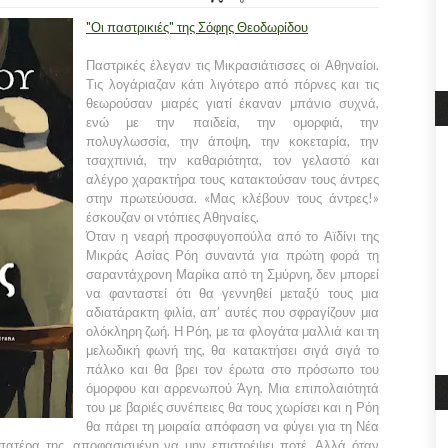
"Οι παστρικιέ
ς" της Σόφης Θεοδωρίδου
Παστρικές έλεγαν τις Μικρασιάτισσες οι Αθηναίοι.
Τις λογάριαζαν κάτι λιγότερο από πόρνες και τις
θεωρούσαν μιαρές γιατί έκαναν μπάνιο συχνά,
ενώ με την παιδεία, την ομορφιά, την
πολυγλωσσία, την άποψη, την κοκεταρία, την
τσαχπινιά, την καθαριότητα, τον γελαστό και
αλέγρο χαρακτήρα τους κατακτούσαν τους άντρες
στην πρωτεύουσα. «Μας κλέβουν τους άντρες!»
έσκουζαν οι ντόπιες Αθηναίες.
Όταν η νεαρή προσφυγοπούλα από το Αϊδίνι της
Μικράς Ασίας Ρόη συναντά για πρώτη φορά τη
σαραντάχρονη Μαρίκα από τη Σμύρνη, δεν μπορεί
να φανταστεί ότι θα γεννηθεί μεταξύ τους μια
αδιατάρακτη φιλία, απ’ αυτές που σφραγίζουν μια
ολόκληρη ζωή. Η Ρόη, με τα φλογάτα μαλλιά και τη
μελωδική φωνή της, θα κατακτήσει σιγά σιγά το
πάλκο και θα βρει τον έρωτα στο πρόσωπο του
όμορφου και αρρενωπού Άγη. Μια επιπολαιότητά
του με βαριές συνέπειες θα τους χωρίσει και η Ρόη
θα πάρει τη μοιραία απόφαση να φύγει για τη Νέα
 πατέρα της, αποφασισμένη να μην επιστρέψει ποτέ. Αλλά όταν