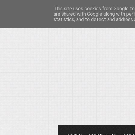
This site uses cookies from Google to 
Το μεγαλείο των Τεχ
are shared with Google along with per
statistics, and to detect and address 
Είμαστε πάντα εδώ για να μιλάμε γ