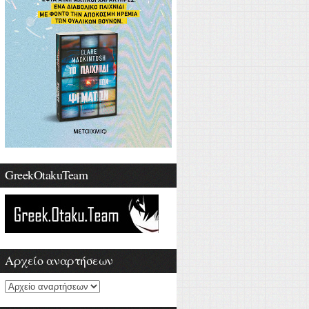
GreekOtakuTeam
Αρχείο αναρτήσεων