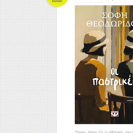
Ιουνίου
Υόρκη, όπου ζει ο αδελφός του