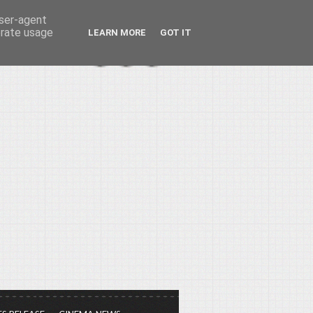
user-agent
erate usage
LEARN MORE
GOT IT