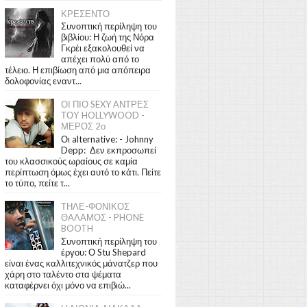
ΚΡΕΣΕΝΤΟ
Συνοπτική περίληψη του
βιβλίου: Η ζωή της Νόρα
Γκρέι εξακολουθεί να
απέχει πολύ από το
τέλειο. Η επιβίωση από μια απόπειρα
δολοφονίας εναντ...
ΟΙ ΠΙΟ SEXY ΑΝΤΡΕΣ
ΤΟΥ HOLLYWOOD -
ΜΕΡΟΣ 2ο
Οι alternative: - Johnny
Depp: Δεν εκπροσωπεί
του κλασσικούς ωραίους σε καμία
περίπτωση όμως έχει αυτό το κάτι. Πείτε
το τύπο, πείτε τ...
ΤΗΛΕ-ΦΟΝΙΚΟΣ
ΘΑΛΑΜΟΣ - PHONE
BOOTH
Συνοπτική περίληψη του
έργου: Ο Stu Shepard
είναι ένας καλλιτεχνικός μάνατζερ που
χάρη στο ταλέντο στα ψέματα
καταφέρνει όχι μόνο να επιβιώ...