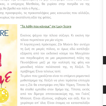
ίκας, ο υπέροχος Ματθαίος, θα γυρίσει στην πατρίδα να της
ς θα βρεθεί και πάλι ο Άγης…
της προσφυγιάς, τις προκαταλήψεις μιας κοινωνίας που αλλάζει,
κυρίως την ακατάλυτη αξία της φιλίας.
"Τα λάθη που κάναμε" της Lucy Score
Εκείνος ψάχνει την τέλεια σύζυγο. Κι εκείνη την
τέλεια περιπέτεια για μία νύχτα.
Η λογοτεχνική πράκτορας Ζόι Μούντι δεν αντέχει
τη ζωή σε μικρές πόλεις, κι όμως εδώ κατέληξε:
εξόριστη από τον εκδοτικό κόσμο του Μανχάταν
και παγιδευμένη σε μια μικροσκοπική πόλη της
Πενσιλβάνια μαζί με την κολλητή της φίλη και
μοναδική πλέον πελάτισσά της, τη Χέιζελ. Το
πρόβλημα; Είναι τελείως ταπί.
Το μόνο που χρειάζεται είναι το επόμενο ρομαντικό
μυθιστόρημα της Χέιζελ να γίνει τεράστια επιτυχία
και η Ζόι θα επιστρέψει στη Νέα Υόρκη. Τίποτα δε
θα σταθεί εμπόδιο στον δρόμο της. Τίποτα, εκτός
από τον δίμετρο σπιτονοικοκύρη της, τον Γκέιτζ
Μπίσοπ. Είναι έξυπνος, σοβαρός και σέξι. Και το
χειρότερο απ’ όλα; Είναι έτοιμος να κατασταλάξει