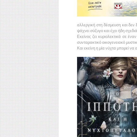
αλλεργική στη δέσμευση και δεν ξ
ψάχνει σύζυγο και έχει ήδη σχεδιά
Εκείνος ζει κυριολεκτικά σε ένα
συνταρακτικό οικογενειακό μυστικό
Και εκείνη η μία νύχτα μπορεί να