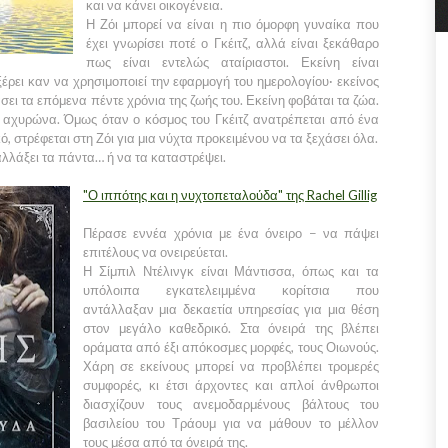
και να κάνει οικογένεια.
Η Ζόι μπορεί να είναι η πιο όμορφη γυναίκα που
έχει γνωρίσει ποτέ ο Γκέιτζ, αλλά είναι ξεκάθαρο
πως είναι εντελώς αταίριαστοι. Εκείνη είναι
έρει καν να χρησιμοποιεί την εφαρμογή του ημερολογίου· εκείνος
σει τα επόμενα πέντε χρόνια της ζωής του. Εκείνη φοβάται τα ζώα.
ν αχυρώνα. Όμως όταν ο κόσμος του Γκέιτζ ανατρέπεται από ένα
, στρέφεται στη Ζόι για μια νύχτα προκειμένου να τα ξεχάσει όλα.
 αλλάξει τα πάντα… ή να τα καταστρέψει.
"Ο ιππότης και η νυχτοπεταλούδα" της Rachel Gillig
Πέρασε εννέα χρόνια με ένα όνειρο − να πάψει
επιτέλους να ονειρεύεται.
Η Σίμπιλ Ντέλινγκ είναι Μάντισσα, όπως και τα
υπόλοιπα εγκατελειμμένα κορίτσια που
αντάλλαξαν μια δεκαετία υπηρεσίας για μια θέση
στον μεγάλο καθεδρικό. Στα όνειρά της βλέπει
οράματα από έξι απόκοσμες μορφές, τους Οιωνούς.
Χάρη σε εκείνους μπορεί να προβλέπει τρομερές
συμφορές, κι έτσι άρχοντες και απλοί άνθρωποι
διασχίζουν τους ανεμοδαρμένους βάλτους του
βασιλείου του Τράουμ για να μάθουν το μέλλον
τους μέσα από τα όνειρά της.