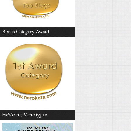
Books Category Award
Εκδόσεις Μεταίχμιο