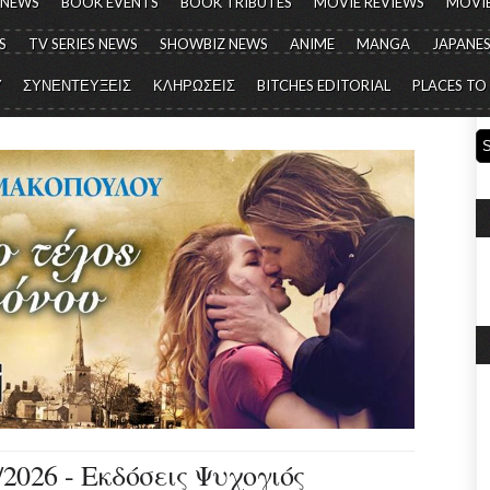
 NEWS
BOOK EVENTS
BOOK TRIBUTES
MOVIE REVIEWS
MOVIE
S
TV SERIES NEWS
SHOWBIZ NEWS
ANIME
MANGA
JAPANES
Y
ΣΥΝΕΝΤΕΥΞΕΙΣ
ΚΛΗΡΩΣΕΙΣ
BITCHES EDITORIAL
PLACES TO
/2026 - Εκδόσεις Ψυχογιός