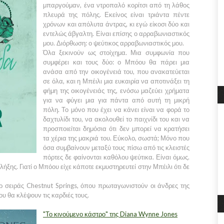
μπαργούμαν, ένα ντροπαλό κορίτσι από τη λάθος
πλευρά της πόλης. Εκείνος είναι τριάντα πέντε
χρόνων και απόλυτα άντρας, κι εγώ είκοσι δύο και
εντελώς άβγαλτη. Είναι επίσης ο αρραβωνιαστικός
μου. Διόρθωση: ο ψεύτικος αρραβωνιαστικός μου.
Όλα ξεκινούν ως στοίχημα. Μια συμφωνία που
συμφέρει και τους δύο: ο Μπόου θα πάρει μια
ανάσα από την οικογένειά του, που ανακατεύεται
σε όλα, και η Μπέιλι μια ευκαιρία να αποτινάξει τη
φήμη της οικογένειάς της, ενόσω μαζεύει χρήματα
για να φύγει μια για πάντα από αυτή τη μικρή
πόλη. Το μόνο που έχει να κάνει είναι να φορά το
δαχτυλίδι του, να ακολουθεί το παιχνίδι του και να
προσποιείται δημόσια ότι δεν μπορεί να κρατήσει
τα χέρια της μακριά του. Εύκολο, σωστά; Μόνο που
όσα συμβαίνουν μεταξύ τους πίσω από τις κλειστές
πόρτες δε φαίνονται καθόλου ψεύτικα. Είναι όμως.
ήξης. Γιατί ο Μπόου είχε κάποτε εκμυστηρευτεί στην Μπέιλι ότι δε
ρ σειράς Chestnut Springs, όπου πρωταγωνιστούν οι άνδρες της
ου θα κλέψουν τις καρδιές τους.
"Το κινούμενο κάστρο" της Diana Wynne Jones