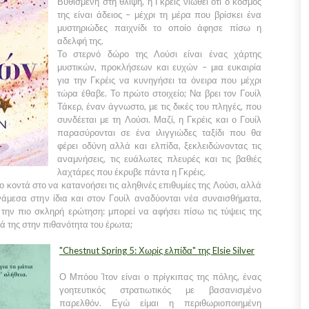
Βυθισμένη στη θλίψη, η Γκρέις νιώθει ότι ο κόσμος
της είναι άδειος – μέχρι τη μέρα που βρίσκει ένα
μυστηριώδες παιχνίδι το οποίο άφησε πίσω η
αδελφή της.
Το στερνό δώρο της Λούσι είναι ένας χάρτης
μυστικών, προκλήσεων και ευχών – μια ευκαιρία
για την Γκρέις να κυνηγήσει τα όνειρα που μέχρι
τώρα έθαβε. Το πρώτο στοιχείο; Να βρει τον Γουίλ
Τάκερ, έναν άγνωστο, με τις δικές του πληγές, που
συνδέεται με τη Λούσι. Μαζί, η Γκρέις και ο Γουίλ
παρασύρονται σε ένα ιλιγγιώδες ταξίδι που θα
φέρει οδύνη αλλά και ελπίδα, ξεκλειδώνοντας τις
αναμνήσεις, τις ευάλωτες πλευρές και τις βαθιές
λαχτάρες που έκρυβε πάντα η Γκρέις.
ο κοντά στο να κατανοήσει τις αληθινές επιθυμίες της Λούσι, αλλά
ανάμεσα στην ίδια και στον Γουίλ αναδύονται νέα συναισθήματα,
ι την πιο σκληρή ερώτηση: μπορεί να αφήσει πίσω τις τύψεις της
ιά της στην πιθανότητα του έρωτα;
"Chestnut Spring 5: Χωρίς ελπίδα" της Elsie Silver
Ο Μπόου Ίτον είναι ο πρίγκιπας της πόλης, ένας
γοητευτικός στρατιωτικός με βασανισμένο
παρελθόν. Εγώ είμαι η περιθωριοποιημένη