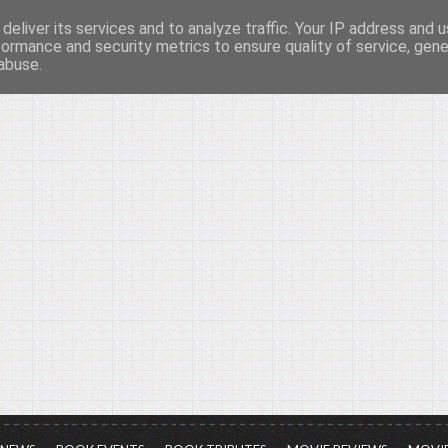
deliver its services and to analyze traffic. Your IP address and 
νών...
formance and security metrics to ensure quality of service, gen
abuse.
ια τον πολιτισμό, σε κάθε του μορφή και έκταση...