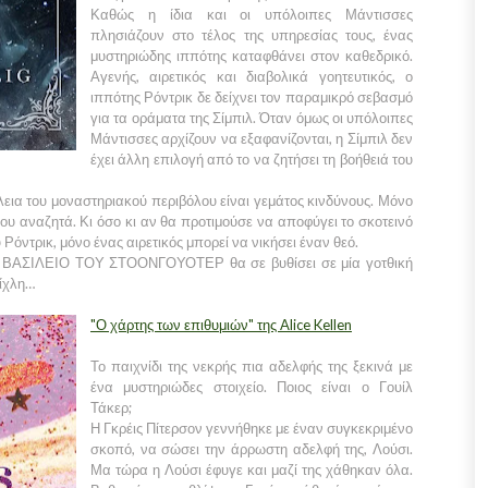
Καθώς η ίδια και οι υπόλοιπες Μάντισσες
πλησιάζουν στο τέλος της υπηρεσίας τους, ένας
μυστηριώδης ιππότης καταφθάνει στον καθεδρικό.
Αγενής, αιρετικός και διαβολικά γοητευτικός, ο
ιππότης Ρόντρικ δε δείχνει τον παραμικρό σεβασμό
για τα οράματα της Σίμπιλ. Όταν όμως οι υπόλοιπες
Μάντισσες αρχίζουν να εξαφανίζονται, η Σίμπιλ δεν
έχει άλλη επιλογή από το να ζητήσει τη βοήθειά του
λεια του μοναστηριακού περιβόλου είναι γεμάτος κινδύνους. Μόνο
που αναζητά. Κι όσο κι αν θα προτιμούσε να αποφύγει το σκοτεινό
Ρόντρικ, μόνο ένας αιρετικός μπορεί να νικήσει έναν θεό.
ΤΟ ΒΑΣΙΛΕΙΟ ΤΟΥ ΣΤΟΟΝΓΟΥΟΤΕΡ θα σε βυθίσει σε μία γοτθική
μίχλη…
"Ο χάρτης των επιθυμιών" της Alice Kellen
Το παιχνίδι της νεκρής πια αδελφής της ξεκινά με
ένα μυστηριώδες στοιχείο. Ποιος είναι ο Γουίλ
Τάκερ;
Η Γκρέις Πίτερσον γεννήθηκε με έναν συγκεκριμένο
σκοπό, να σώσει την άρρωστη αδελφή της, Λούσι.
Μα τώρα η Λούσι έφυγε και μαζί της χάθηκαν όλα.