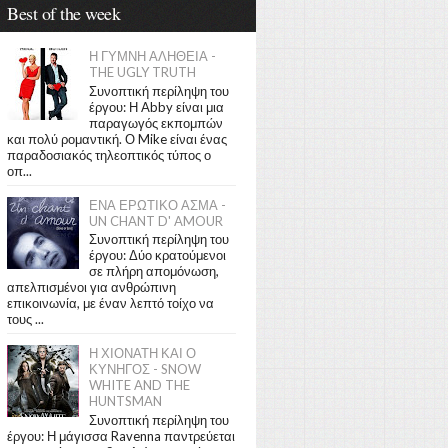
Best of the week
Η ΓΥΜΝΗ ΑΛΗΘΕΙΑ -
THE UGLY TRUTH
Συνοπτική περίληψη του
έργου: Η Abby είναι μια
παραγωγός εκπομπών
και πολύ ρομαντική. Ο Mike είναι ένας
παραδοσιακός τηλεοπτικός τύπος ο
οπ...
ΕΝΑ ΕΡΩΤΙΚΟ ΑΣΜΑ -
UN CHANT D' AMOUR
Συνοπτική περίληψη του
έργου: Δύο κρατούμενοι
σε πλήρη απομόνωση,
απελπισμένοι για ανθρώπινη
επικοινωνία, με έναν λεπτό τοίχο να
τους ...
Η ΧΙΟΝΑΤΗ ΚΑΙ Ο
ΚΥΝΗΓΟΣ - SNOW
WHITE AND THE
HUNTSMAN
Συνοπτική περίληψη του
έργου: Η μάγισσα Ravenna παντρεύεται