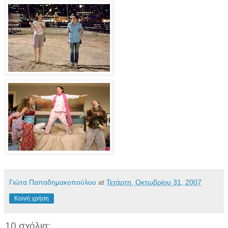
Γιώτα Παπαδημακοπούλου
at
Τετάρτη, Οκτωβρίου 31, 2007
Κοινή χρήση
10 σχόλια: