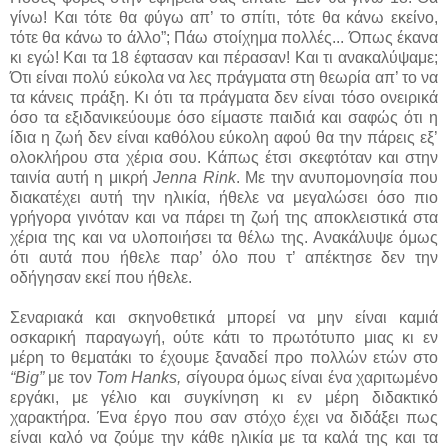
γίνω! Και τότε θα φύγω απ’ το σπίτι, τότε θα κάνω εκείνο,
τότε θα κάνω το άλλο”; Πάω στοίχημα πολλές... Όπως έκανα
κι εγώ! Και τα 18 έφτασαν και πέρασαν! Και τι ανακαλύψαμε;
Ότι είναι πολύ εύκολα να λες πράγματα στη θεωρία απ’ το να
τα κάνεις πράξη. Κι ότι τα πράγματα δεν είναι τόσο ονειρικά
όσο τα εξιδανικεύουμε όσο είμαστε παιδιά και σαφώς ότι η
ίδια η ζωή δεν είναι καθόλου εύκολη αφού θα την πάρεις εξ’
ολοκλήρου στα χέρια σου. Κάπως έτσι σκεφτόταν και στην
ταινία αυτή η μικρή
Jenna Rink
. Με την ανυπομονησία που
διακατέχει αυτή την ηλικία, ήθελε να μεγαλώσει όσο πιο
γρήγορα γινόταν και να πάρει τη ζωή της αποκλειστικά στα
χέρια της και να υλοποιήσει τα θέλω της. Ανακάλυψε όμως
ότι αυτά που ήθελε παρ’ όλο που τ’ απέκτησε δεν την
οδήγησαν εκεί που ήθελε.
Σεναριακά και σκηνοθετικά μπορεί να μην είναι καμιά
οσκαρική παραγωγή, ούτε κάτι το πρωτότυπο μιας κι εν
μέρη το θεματάκι το έχουμε ξαναδεί προ πολλών ετών στο
“Big”
με τον
Tom Hanks,
σίγουρα όμως είναι ένα χαριτωμένο
εργάκι, με γέλιο και συγκίνηση κι εν μέρη διδακτικό
χαρακτήρα. Ένα έργο που σαν στόχο έχει να διδάξει πως
είναι καλό να ζούμε την κάθε ηλικία με τα καλά της και τα