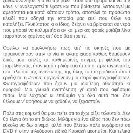
ξανασυναντήσει για να την βάλει στον ίσιο δρόμο και να την
κάνει ν’ αναλογιστεί τι έχασε και που βρίσκεται, λειτουργεί με
αμεσότητα και κατά κάποιον τρόπο, αποτελεί το πρόσωπο
κλειδί που οδηγεί την ιστορία μας εκεί που θέλει να
καταλήξει. Γλυκύτατος κι ο ίδιος, δείχνει να βρίσκεται σε νερά
που μπορεί να κολυμπήσει αν και μερικές φορές μοιάζει λίγο
παραπάνω χαμένος απ’ όσο θα έπρεπε.
Οφείλω να ομολογήσω πως απ’ τις σκηνές που με
ταρακούνησαν στην ταινία κι ανατρίχιασα καθώς θυμόμουν
δικές μου, απλές και καθημερινές στιγμές με φίλους του
παρελθόντος, ήταν κατά τη διάρκεια όπου οι πρωταγωνιστές
στα πλαίσια της ανανέωσης της ύλης του περιοδικού όπου
εργάζεται η
Jenna
, οργανώνουν μια σειρά φωτογραφήσεων.
Φωτογραφήσεων που έχουν μια ιδιαίτερη αθωότητα κι
ομορφιά. Μια γλυκιά αναπόληση γι’ αυτά που αφήσαμε
πίσω. Μια λαχτάρα κι επιθυμία για όλα αυτά που δεν
θέλουμε ν’ αφήσουμε να χαθούν, να ξεχαστούν.
Πολύ στις κομεντί θα μου πείτε ότι το έχω ρίξει τελευταία. Δεν
θα έλεγα ότι το επιδιώκω. Μιλάμε για ένα είδος που δεν πάω
εύκολα να δω σινεμά, αλλά που βλέπω πολύ ευχάριστα σε
DVD ή στην τηλεόραση ειδικά Κυριακή μεσημέρι. Και τελικά