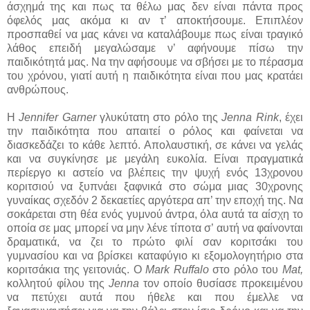
άσχημά της και πως τα θέλω μας δεν είναι πάντα προς
όφελός μας ακόμα κι αν τ’ αποκτήσουμε. Επιπλέον
προσπαθεί να μας κάνει να καταλάβουμε πως είναι τραγικό
λάθος επειδή μεγαλώσαμε ν’ αφήνουμε πίσω την
παιδικότητά μας. Να την αφήσουμε να σβήσει με το πέρασμα
του χρόνου, γιατί αυτή η παιδικότητα είναι που μας κρατάει
ανθρώπους.
Η
Jennifer Garner
γλυκύτατη στο ρόλο της
Jenna Rink
, έχει
την παιδικότητα που απαιτεί ο ρόλος και φαίνεται να
διασκεδάζει το κάθε λεπτό. Απολαυστική, σε κάνει να γελάς
και να συγκίνησε με μεγάλη ευκολία. Είναι πραγματικά
περίεργο κι αστείο να βλέπεις την ψυχή ενός 13χρονου
κοριτσιού να ξυπνάει ξαφνικά στο σώμα μιας 30χρονης
γυναίκας σχεδόν 2 δεκαετίες αργότερα απ’ την εποχή της. Να
σοκάρεται στη θέα ενός γυμνού άντρα, όλα αυτά τα αίσχη το
οποία σε μας μπορεί να μην λένε τίποτα σ’ αυτή να φαίνονται
δραματικά, να ζει το πρώτο φιλί σαν κοριτσάκι του
γυμνασίου και να βρίσκει καταφύγιο κι εξομολογητήριο στα
κοριτσάκια της γειτονιάς. Ο
Mark Ruffalo
στο ρόλο του
Mat,
κολλητού φίλου της
Jenna
τον οποίο θυσίασε προκειμένου
να πετύχει αυτά που ήθελε και που έμελλε να