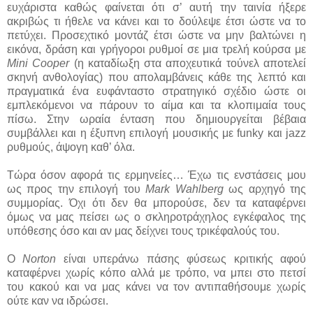
ευχάριστα καθώς φαίνεται ότι σ’ αυτή την ταινία ήξερε
ακριβώς τι ήθελε να κάνει και το δούλεψε έτσι ώστε να το
πετύχει. Προσεχτικό μοντάζ έτσι ώστε να μην βαλτώνει η
εικόνα, δράση και γρήγοροι ρυθμοί σε μια τρελή κούρσα με
Mini Cooper
(η καταδίωξη στα αποχευτικά τούνελ αποτελεί
σκηνή ανθολογίας) που απολαμβάνεις κάθε της λεπτό και
πραγματικά ένα ευφάνταστο στρατηγικό σχέδιο ώστε οι
εμπλεκόμενοι να πάρουν το αίμα και τα κλοπιμαία τους
πίσω. Στην ωραία ένταση που δημιουργείται βέβαια
συμβάλλει και η έξυπνη επιλογή μουσικής με funky και jazz
ρυθμούς, άψογη καθ’ όλα.
Τώρα όσον αφορά τις ερμηνείες… Έχω τις ενστάσεις μου
ως προς την επιλογή του
Mark
Wahlberg
ως αρχηγό της
συμμορίας. Όχι ότι δεν θα μπορούσε, δεν τα καταφέρνει
όμως να μας πείσει ως ο σκληροτράχηλος εγκέφαλος της
υπόθεσης όσο και αν μας δείχνει τους τρικέφαλούς του.
Ο
Norton
είναι υπεράνω πάσης φύσεως κριτικής αφού
καταφέρνει χωρίς κόπο αλλά με τρόπο, να μπει στο πετσί
του κακού και να μας κάνει να τον αντιπαθήσουμε χωρίς
ούτε καν να ιδρώσει.