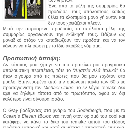
των ληστών.
Ένα από τα μέλη της συμμορίας θα
προδώσει τους υπόλοιπους καθώς
θέλει τα κλοπιμαία μόνο γι’ αυτόν και
δεν τους χρειάζεται πλέον.
Μετά την απρόσμενη προδοσία, τα υπόλοιπα μέλη της
συμμορίας οργανώνουν την εκδίκησή τους. Βάζουν ως
μοναδικό στόχο να καταδιώξουν τον προδότη και να τον
κάνουν να πληρώσει με το ίδιο ακριβώς νόμισμα.
Προσωπική άποψη:
Αν κάποιος μου ζήταγε να του προτείνω μια πραγματικά
απολαυστική περιπέτεια, τότε το
“Ληστεία Αλά Ιταλικά”
θα
ήταν σίγουρα από τις πρώτες που θα μου ερχόταν στο
μυαλό. Εμπνευσμένο από την ομώνυμη ταινία των 60’s με
πρωταγωνιστή τον
Michael Caine
, το εν λόγω remake δεν
έχει να ζηλέψει τίποτα από το πρωτότυπο, αφού αν όχι
καλύτερο είναι σίγουρα ισάξιο.
Ο
Gray
βαδίζοντας στα χνάρια του
Soderbergh
, που με το
Ocean`s Eleven
έδωσε νέα πνοή στον ορισμό του cool και
κατάφερε να κάνει το δικό του remake αυτού του είδους
τεράστια εμπορική και κατά συνέπεια εισπρακτική επιτυχία,