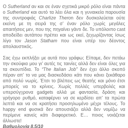
Ο
Sutherland
αν και σε έναν σχετικά μικρό ρόλο είναι πάντα
ο
Sutherland
και αυτό τα λέει όλα και η γυναικεία παρουσία
της συντροφιάς
Charlize Thero
n δεν δυσκολεύεται ούτε
εκείνη με τη σειρά της σ’ έναν ρόλο χωρίς μεγάλες
απαιτήσεις μεν, που της πηγαίνει γάντι δε. Το υπόλοιπο cast
αποδείδει αυτάπου πρέπει και ως εκεί, ξεχωρίζοντας ίσως
λίγο τον
Jason Statham
που είναι υπέρ του δέοντος
απολαυστικός.
Σας έχω εκπλήξει με αυτά που γράφω; Είπαμε, δεν πετάω
την σκούφια μου γι’ αυτές τις ταινίες αλλά δεν είναι όλες για
τα σκουπίδια. Το
“The Italian Job”
δεν έχει άλλο σκοπό
πέραν απ’ το να μας διασκεδάσει κάτι που κάνει ξεκάθαρο
από πολύ νωρίς. Έτσι το βλέπεις ως θεατής και μόνο έτσι
μπορείς να το κρίνεις. Χωρίς πολλές υπερβολές και
υπερσύγχρονα gadgets αλλά με φαντασία, δράση και
γρήγορο ρυθμό, καταφέρνει να σε κερδίσει απ’ τα πρώτα
λεπτά και να σε κρατήσει προσηλωμένο μέχρι τέλους. Το
happy end φυσικά δεν απουσιάζει αλλά δεν νομίζω να
περίμενε κανείς κάτι διαφορετικό. Ε… ποιος νοιάζεται
άλλωστε!
Βαθμολογία 8,5/10