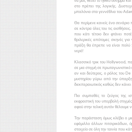
να μας θέσει το ηθικό δίλημμα κα
στο πρέπει της λογικής. Δυστ
μπαλόνια στα γεννέθλια του
Ada
Θα περίμενε κανείς ένα σενάριο 
σε κόντρα όλες του τις αισθήσεις
που κάτι τέτοιο δεν φτάνει πο
θριλερικές απότομες σκηνές για
πράξη θα έπρεπε να είναι πολύ π
νερό!
Κλασσικό τρικ του
Hollywood,
πα
σε μια στιγμή σε πρωταγωνιστικό 
αν και δεύτερος, ο ρόλος του
De 
μυστηρίου γύρω από την ύπαρξ
διεκπεραιωτικός καθώς δεν κάνει ε
Πιο συμπαθές το ζεύγος της ι
εκφραστική του υπερβολή στιγμές-
αφού στην τελική αυτόν θέλουμε 
Την παράσταση όμως κλέβει ο μ
εφάμιλλο άλλων πιτσιρικάδων, όμ
στοιχείο σε όλη την ταινία που κά