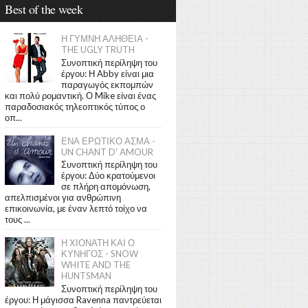
Best of the week
Η ΓΥΜΝΗ ΑΛΗΘΕΙΑ -
THE UGLY TRUTH
Συνοπτική περίληψη του
έργου: Η Abby είναι μια
παραγωγός εκπομπών
και πολύ ρομαντική. Ο Mike είναι ένας
παραδοσιακός τηλεοπτικός τύπος ο
οπ...
ΕΝΑ ΕΡΩΤΙΚΟ ΑΣΜΑ -
UN CHANT D' AMOUR
Συνοπτική περίληψη του
έργου: Δύο κρατούμενοι
σε πλήρη απομόνωση,
απελπισμένοι για ανθρώπινη
επικοινωνία, με έναν λεπτό τοίχο να
τους ...
Η ΧΙΟΝΑΤΗ ΚΑΙ Ο
ΚΥΝΗΓΟΣ - SNOW
WHITE AND THE
HUNTSMAN
Συνοπτική περίληψη του
έργου: Η μάγισσα Ravenna παντρεύεται