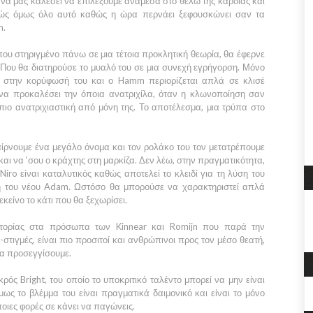
ι να μας καλέσει να επιλέξουμε ανάμεσα στο θέλω της καρδιάς και
υχώς όμως όλο αυτό καθώς η ώρα περνάει ξεφουσκώνει σαν τα
m.
που στηριγμένο πάνω σε μια τέτοια προκλητική θεωρία, θα έφερνε
. Που θα διατηρούσε το μυαλό του σε μια συνεχή εγρήγορση. Μόνο
τέ στην κορύφωσή του και ο
Hamm
περιορίζεται απλά σε κλισέ
 να προκαλέσει την όποια ανατριχίλα, όταν η κλωνοποίηση σαν
ιο ανατριχιαστική από μόνη της. Το αποτέλεσμα, μια τρύπα στο
ίρνουμε ένα μεγάλο όνομα και τον ρολάκο του τον μετατρέπουμε
και να ‘σου ο κράχτης στη μαρκίζα. Δεν λέω, στην πραγματικότητα,
Niro
είναι καταλυτικός καθώς αποτελεί το κλειδί για τη λύση του
η του νέου
Adam
. Ωστόσο θα μπορούσε να χαρακτηριστεί απλά
κείνο το κάτι που θα ξεχωρίσει.
στορίας στα πρόσωπα των
Kinnear
και
Romijn
που παρά την
στιγμές, είναι πιο προσιτοί και ανθρώπινοι προς τον μέσο θεατή,
να προσεγγίσουμε.
ικρός
Bright,
του οποίο το υποκριτικό ταλέντο μπορεί να μην είναι
ως το βλέμμα του είναι πραγματικά δαιμονικό και είναι το μόνο
ποιες φορές σε κάνει να παγώνεις.