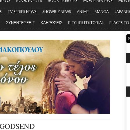
 NEWS
BOOK EVENTS
BOOK TRIBUTES
MOVIE REVIEWS
MOVIE
S
TV SERIES NEWS
SHOWBIZ NEWS
ANIME
MANGA
JAPANES
Y
ΣΥΝΕΝΤΕΥΞΕΙΣ
ΚΛΗΡΩΣΕΙΣ
BITCHES EDITORIAL
PLACES TO
 GODSEND