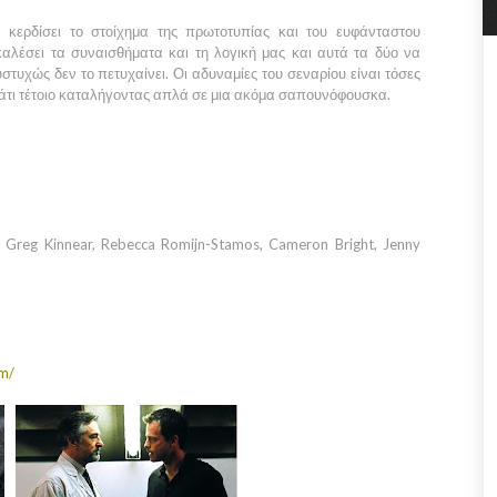
ερδίσει το στοίχημα της πρωτοτυπίας και του ευφάνταστου
αλέσει τα συναισθήματα και τη λογική μας και αυτά τα δύο να
τυχώς δεν το πετυχαίνει. Οι αδυναμίες του σεναρίου είναι τόσες
άτι τέτοιο καταλήγοντας απλά σε μια ακόμα σαπουνόφουσκα.
 Greg Kinnear, Rebecca Romijn-Stamos, Cameron Bright, Jenny
m/