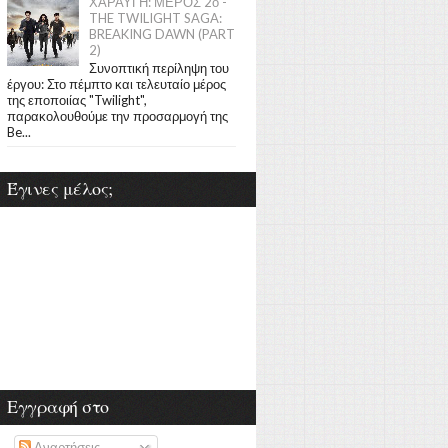
ΧΑΡΑΥΓΗ: ΜΕΡΟΣ 2ο -
THE TWILIGHT SAGA:
BREAKING DAWN (PART
2)
Συνοπτική περίληψη του
έργου: Στο πέμπτο και τελευταίο μέρος
της εποποιίας "Twilight",
παρακολουθούμε την προσαρμογή της
Be...
Έγινες μέλος;
Εγγραφή στο
Αναρτήσεις