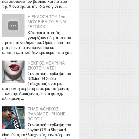
και σκοτώνει τον βασιλιά και πατέρα
της Χιονάτης, με την ίδια να γίνεται ...
Η ΕΚΔΟΣΗ ΤΟΥ 1ου
ΜΟΥ ΒΙΒΛΙΟΥ ΕΙΝΑΙ
ΓΕΓΟΝΟΣ
Κάποιοι από εσάς
γνωρίζουν ήδη αυτό που
πρόκειται να δηλώσω. Όμως τώρα που
μπορώ να το ανακοινώσω και
επίσημα... απλά δεν κρατιέμαι από χα...
ΝΕΚΡΟΣ ΜΕΧΡΙ ΝΑ
ΣΚΟΤΕΙΝΙΑΣΕΙ
Συνοπτική περίληψη του
βιβλίου: Η Σούκι
Στάκχαουζ είναι μια
ασήμαντη σερβιτόρα σε μια ασήμαντη
πόλη της Λουιζιάνας. Είναι ήσυχη,
κλεισμένη ...
ΤΗΛΕ-ΦΟΝΙΚΟΣ
ΘΑΛΑΜΟΣ - PHONE
BOOTH
Συνοπτική περίληψη του
έργου: Ο Stu Shepard
είναι ένας καλλιτεχνικός μάνατζερ που