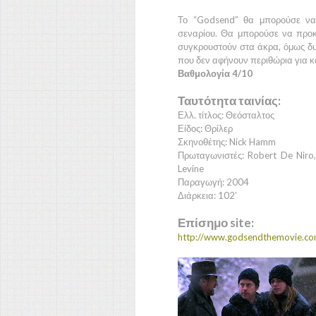
Το
“Godsend”
θα μπορούσε να κ
σεναρίου. Θα μπορούσε να προκ
συγκρουστούν στα άκρα, όμως δυσ
που δεν αφήνουν περιθώρια για κ
Βαθμολογία 4/10
Ταυτότητα ταινίας:
Ελλ. τίτλος: Θεόσταλτος
Είδος: Θρίλερ
Σκηνοθέτης: Nick Hamm
Πρωταγωνιστές: Robert De Niro,
Levine
Παραγωγή: 2004
Διάρκεια: 102’
Επίσημο site:
http://www.godsendthemovie.co