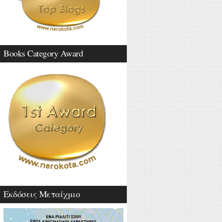
Books Category Award
Εκδόσεις Μεταίχμιο