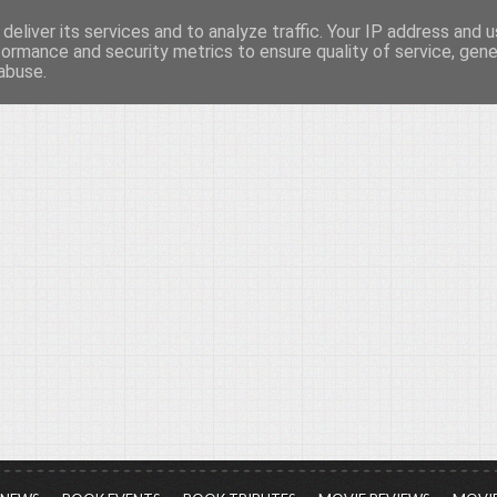
deliver its services and to analyze traffic. Your IP address and 
νών...
formance and security metrics to ensure quality of service, gen
abuse.
ια τον πολιτισμό, σε κάθε του μορφή και έκταση...