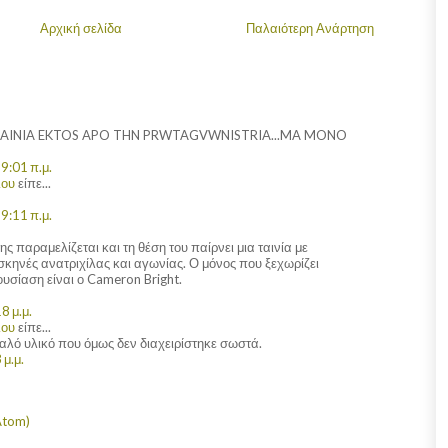
Αρχική σελίδα
Παλαιότερη Ανάρτηση
TAINIA EKTOS APO THN PRWTAGVWNISTRIA...MA MONO
9:01 π.μ.
λου
είπε...
9:11 π.μ.
ς παραμελίζεται και τη θέση του παίρνει μια ταινία με
σκηνές ανατριχίλας και αγωνίας. Ο μόνος που ξεχωρίζει
υσίαση είναι ο Cameron Bright.
8 μ.μ.
λου
είπε...
καλό υλικό που όμως δεν διαχειρίστηκε σωστά.
 μ.μ.
Atom)