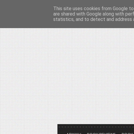
This site uses cookies from Google to 
Το μεγαλείο των Τεχ
are shared with Google along with per
statistics, and to detect and address 
Είμαστε πάντα εδώ για να μιλάμε γ