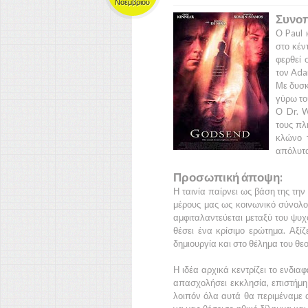
Νοεμβρίου
Συνοπ
Ο
Paul
στο κέν
φερθεί 
τον
Ad
Με δυσκ
γύρω το
Ο
Dr. W
τους πλ
κλώνο τ
απόλυτα
Προσωπική άποψη:
Η ταινία παίρνει ως βάση της τη
μέρους μας ως κοινωνικό σύνολ
αμφιταλαντεύεται μεταξύ του ψυχ
θέσει ένα κρίσιμο ερώτημα. Αξί
δημιουργία και στο θέλημα του θεο
Η ιδέα αρχικά κεντρίζει το ενδια
απασχολήσει εκκλησία, επιστήμη
λοιπόν όλα αυτά θα περιμέναμε α