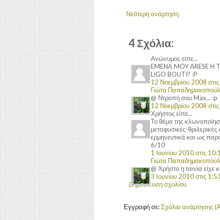
Νεότερη ανάρτηση
4 Σχόλια:
Ανώνυμος είπε...
EMENA MOY ARESE H 
LIGO BOUTI? :P
12 Νοεμβρίου 2008 στις 
Γιώτα Παπαδημακοπού
@ Ντροπή σου Max... :p
12 Νοεμβρίου 2008 στις 
Χρήστος είπε...
Το θέμα της κλωνοποίηση
μεταφυσικές-θριλερικές 
ερμηνευτικά και ως παρο
6/10
1 Ιουνίου 2010 στις 10:1
Γιώτα Παπαδημακοπού
@ Χρήστο η ταινία είχε 
3 Ιουνίου 2010 στις 1:53
Δημοσίευση σχολίου
Εγγραφή σε:
Σχόλια ανάρτησης (