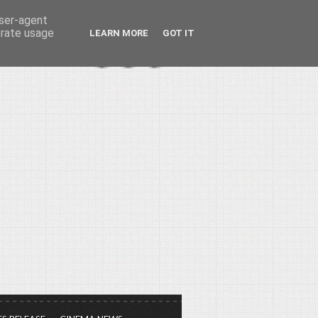
user-agent
erate usage
LEARN MORE
GOT IT