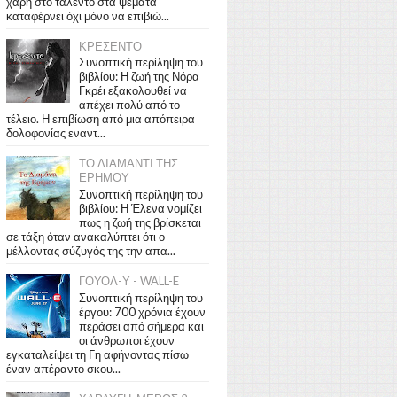
χάρη στο ταλέντο στα ψέματα
καταφέρνει όχι μόνο να επιβιώ...
ΚΡΕΣΕΝΤΟ
Συνοπτική περίληψη του
βιβλίου: Η ζωή της Νόρα
Γκρέι εξακολουθεί να
απέχει πολύ από το
τέλειο. Η επιβίωση από μια απόπειρα
δολοφονίας εναντ...
ΤΟ ΔΙΑΜΑΝΤΙ ΤΗΣ
ΕΡΗΜΟΥ
Συνοπτική περίληψη του
βιβλίου: Η Έλενα νομίζει
πως η ζωή της βρίσκεται
σε τάξη όταν ανακαλύπτει ότι ο
μέλλοντας σύζυγός της την απα...
ΓΟΥΟΛ-Υ - WALL-E
Συνοπτική περίληψη του
έργου: 700 χρόνια έχουν
περάσει από σήμερα και
οι άνθρωποι έχουν
εγκαταλείψει τη Γη αφήνοντας πίσω
έναν απέραντο σκου...