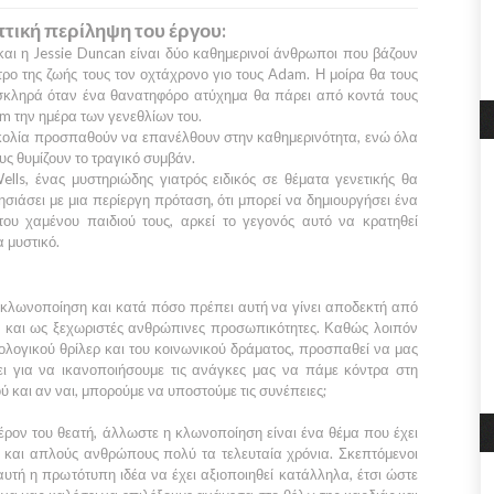
τική περίληψη του έργου:
και η
Jessie Duncan
είναι δύο καθημερινοί άνθρωποι που βάζουν
τρο της ζωής τους τον οχτάχρονο γιο τους
Adam
. Η μοίρα θα τους
σκληρά όταν ένα θανατηφόρο ατύχημα θα πάρει από κοντά τους
am
την ημέρα των γενεθλίων του.
ολία προσπαθούν να επανέλθουν στην καθημερινότητα, ενώ όλα
υς θυμίζουν το τραγικό συμβάν.
ells
, ένας μυστηριώδης γιατρός ειδικός σε θέματα γενετικής θα
ησιάσει με μια περίεργη πρόταση, ότι μπορεί να δημιουργήσει ένα
ου χαμένου παιδιού τους, αρκεί το γεγονός αυτό να κρατηθεί
 μυστικό.
ν κλωνοποίηση και κατά πόσο πρέπει αυτή να γίνει αποδεκτή από
ο και ως ξεχωριστές ανθρώπινες προσωπικότητες. Καθώς λοιπόν
ολογικού θρίλερ και του κοινωνικού δράματος, προσπαθεί να μας
ζει για να ικανοποιήσουμε τις ανάγκες μας να πάμε κόντρα στη
ύ και αν ναι, μπορούμε να υποστούμε τις συνέπειες;
φέρον του θεατή, άλλωστε η κλωνοποίηση είναι ένα θέμα που έχει
 και απλούς ανθρώπους πολύ τα τελευταία χρόνια. Σκεπτόμενοι
υτή η πρωτότυπη ιδέα να έχει αξιοποιηθεί κατάλληλα, έτσι ώστε