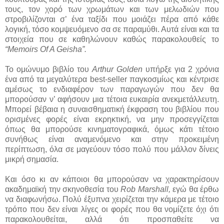
τους, τον χορό των χρωμάτων και των μελωδιών που
στροβιλίζονται σ’ ένα ταξίδι που μοιάζει πέρα από κάθε
λογική, τόσο κομψευόμενο σα σε παραμύθι. Αυτά είναι και τα
στοιχεία που σε καθηλώνουν καθώς παρακολουθείς το
“Memoirs Of A Geisha”.
Το ομώνυμο βιβλίο του
Arthur Golden
υπήρξε για 2 χρόνια
ένα από τα μεγαλύτερα best-seller παγκοσμίως και κέντρισε
αμέσως το ενδιαφέρον των παραγωγών που δεν θα
μπορούσαν ν’ αφήσουν μια τέτοια ευκαιρία ανεκμετάλλευτη.
Μπορεί βέβαια η συναισθηματική έκφραση του βιβλίου που
ορισμένες φορές είναι εκρηκτική, να μην προσεγγίζεται
όπως θα μπορούσε κινηματογραφικά, όμως κάτι τέτοιο
συνήθως είναι αναμενόμενο και στην προκειμένη
περίπτωση, όλα σε μαγεύουν τόσο πολύ που μάλλον δίνεις
μικρή σημασία.
Και όσο κι αν κάποιοι θα μπορούσαν να χαρακτηρίσουν
ακαδημαϊκή την σκηνοθεσία του
Rob
Marshall,
εγώ θα έρθω
να διαφωνήσω. Πολύ έξυπνα χειρίζεται την κάμερα με τέτοιο
τρόπο που δεν είναι λίγες οι φορές που θα νομίζετε όχι ότι
παρακολουθείται, αλλά ότι προσπαθείτε να