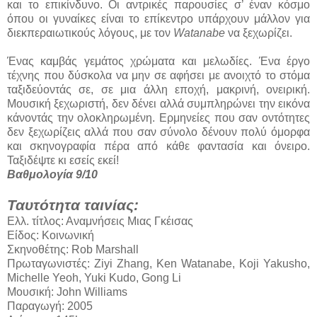
και το επικίνδυνο. Οι αντρικές παρουσίες σ’ έναν κόσμο
όπου οι γυναίκες είναι το επίκεντρο υπάρχουν μάλλον για
διεκπεραιωτικούς λόγους, με τον
Watanabe
να ξεχωρίζει.
Ένας καμβάς γεμάτος χρώματα και μελωδίες. Ένα έργο
τέχνης που δύσκολα να μην σε αφήσει με ανοιχτό το στόμα
ταξιδεύοντάς σε, σε μια άλλη εποχή, μακρινή, ονειρική.
Μουσική ξεχωριστή, δεν δένει αλλά συμπληρώνει την εικόνα
κάνοντάς την ολοκληρωμένη. Ερμηνείες που σαν οντότητες
δεν ξεχωρίζεις αλλά που σαν σύνολο δένουν πολύ όμορφα
και σκηνογραφία πέρα από κάθε φαντασία και όνειρο.
Ταξιδέψτε κι εσείς εκεί!
Βαθμολογία 9/10
Ταυτότητα ταινίας:
Ελλ. τίτλος: Αναμνήσεις Μιας Γκέισας
Είδος: Κοινωνική
Σκηνοθέτης: Rob Marshall
Πρωταγωνιστές: Ziyi Zhang, Ken Watanabe, Koji Yakusho,
Michelle Yeoh, Yuki Kudo, Gong Li
Μουσική: John Williams
Παραγωγή: 2005