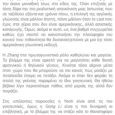
την έκανε μοναδική ίσως στο είδος της. Όταν επιζητάς με
τόση δίψα την πιο ρεαλιστική απεικόνιση μιας Ιαπωνίας που
σε ταξιδεύει εξήντα και χρόνια πίσω, η επιλογή της αγγλικής
γλώσσας είναι μάλλον άτοπη, πόσο μάλλον όταν το cast που
έχεις στα χέρια σου δεν είναι αμερικάνικης, αλλά ασιατικής
καταγωγής. Όμως ακόμα κι αυτό, ως ένα βαθμό συγχωρείται
καθώς έχει σκοπό να ικανοποιήσει την πλειοψηφία του
κοινού που πιθανότητα θα δυσανασχετούσε με μια όχι τόσο
αμερικάνικη γλωσσική εκδοχή.
Η
Zhang
στο πρωταγωνιστικό ρόλο καθηλώνει και μαγεύει.
Το βλέμμα της είναι αρκετό για να μαγνητίσει κάθε θεατή
αρσενικού ή θηλυκού γένους. Κινείται τόσο αέρινα μέσα
στον χώρο που θα μπορούσε να πει κανείς πως μοιάζει με
πεταλούδα έτοιμη να πετάξει. Ακόμα κι όταν δεν φοράει τη
στολή της γκέισας παραμένει το ίδιο γοητευτική. Θα ήθελα
βέβαια λίγο περισσότερο πάθος από μεριάς της αλλά δεν
πειράζει.
Στις υπόλοιπες παρουσίες η
Yeoh
είναι από τις πιο
γοητευτικές, όμως η
Gong Li
είναι η πιο δυναμική κι
επιβλητική, με το βλέμμα της να στάζει κάτι το θανατηφόρο