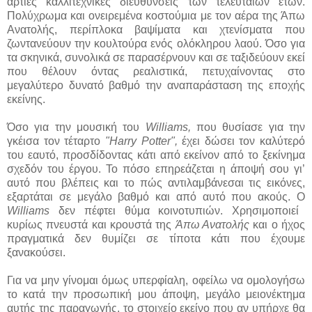
άρτιες καλλιτεχνικές διευθύνσεις των τελευταίων ετών.
Πολύχρωμα και ονειρεμένα κοστούμια με τον αέρα της Άπω
Ανατολής, περίπλοκα βαψίματα και χτενίσματα που
ζωντανεύουν την κουλτούρα ενός ολόκληρου λαού. Όσο για
τα σκηνικά, συνολικά σε παρασέρνουν και σε ταξιδεύουν εκεί
που θέλουν όντας ρεαλιστικά, πετυχαίνοντας στο
μεγαλύτερο δυνατό βαθμό την αναπαράσταση της εποχής
εκείνης.
Όσο για την μουσική του
Williams,
που θυσίασε για την
γκέισα τον τέταρτο
"Harry Potter",
έχει δώσει τον καλύτερό
του εαυτό, προσδίδοντας κάτι από εκείνον από το ξεκίνημα
σχεδόν του έργου. Το πόσο επηρεάζεται η άποψή σου γι’
αυτό που βλέπεις και το πώς αντιλαμβάνεσαι τις εικόνες,
εξαρτάται σε μεγάλο βαθμό και από αυτό που ακούς. Ο
Williams
δεν πέφτει θύμα κοινοτυπιών. Χρησιμοποιεί
κυρίως πνευστά και κρουστά της
Άπω Ανατολής
και ο ήχος
πραγματικά δεν θυμίζει σε τίποτα κάτι που έχουμε
ξανακούσει.
Για να μην γίνομαι όμως υπερφίαλη, οφείλω να ομολογήσω
το κατά την προσωπική μου άποψη, μεγάλο μειονέκτημα
αυτής της παραγωγής, το στοιχείο εκείνο που αν υπήρχε θα