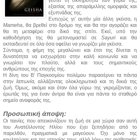
γευτεί τη σκληρότητα των γύρω της,
εξαιτίας της απαράμιλλης ομορφιάς και
εξυπνάδας της.
Ευτυχώς γι’ αυτήν μία άλλη γκέισα, η
Mameha
, θα βρεθεί στο δρόμο της και θα την αγοράζει και
θα τη μεταφέρει στο δικό της σπίτι. Εκεί, υπό την
καθοδήγηση της θα μετονομαστεί σε
Sayuri
και θα
εκπαιδευτεί σε όλα όσα οφείλει να γνωρίζει μία γκέισα.
Σύντομα, η φήμη της μεγαλώνει και έτσι της δίνεται η
δυνατότητα να εισχωρήσει στην καλή κοινωνία και να
γνωρίσει τον πλούτο, αλλά και τους σημαντικούς
ανθρώπους της εποχής της.
Η δίνη του Β’ Παγκοσμίου πολέμου παρασέρνει τα πάντα
στην
Ιαπωνία,
αλλάζοντας ολοκληρωτικά και τη δικιά της
ζωή. Όμως, ακόμα και όταν όλα γύρω της γκρεμίζονται, ο
έρωτάς της για έναν άντρα θα είναι για πάντα το σταθερό
σημείο αναφοράς της.
Προσωπική άποψη:
Οι ταινίες που απεικονίζουν τη ζωή σε μια χώρα σαν αυτή
του
Ανατέλλοντος Ηλίου
που έχει ξεπηδήσει από το
παρελθόν, πραγματικά με μαγεύουν. Όχι μόνο της
κουλτούρας και της ιστορίας τους, αλλά λόγω της αισθητικής