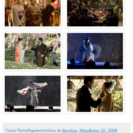
Γιώτα Παπαδημακοπούλου
at
Δευτέρα, Νοεμβρίου 10, 2008