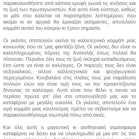
παρακολουθήσετε από κάποια κρυφή γωνιά τις κινήσεις και
τη ζωή των πρωταγωνιστών. Και αυτό είναι εύστοχο, καθώς
το μάτι σου καλείται να παρατηρήσει λεπτομέρειες που
ακόμα κι αν αρχικά θα έμοιαζαν ασήμαντες, αποτελούν
κομμάτι αυτού του κόσμου κι έχουν σημασία.
Οι γκέισες αποτελούν εκείνο το καλλιτεχνικό κομμάτι μιας
κοινωνίας που σε ‘μας φαντάζει ξένη. Οι γκέισες δεν είναι οι
καλοπληρωμένες πόρνες της Ανατολής όπως πολλοί θα
πίστευαν. Περνάνε όλη τους τη ζωή σκληρά εκπαιδευόμενες
έτσι ώστε να είναι οι καλύτερες. Οι παροχές τους δεν είναι
σεξουαλικού, αλλού καλλιτεχνικού και ψυχαγωγικού
περιεχομένου. Κουβαλάνε στις πλάτες τους μια παράδοση
πολλών ετών και είναι τιμή τους να την προασπίζονται
δίνοντας το καλύτερο. Αυτό είναι που θέλει η ταινία να
περάσει πρώτα απ’ όλα στο υποσυνείδητό μας και το
καταφέρνει με μεγάλη ευκολία. Οι γκέισες αποτελούν ένα
ιερό κομμάτι μιας κουλτούρας πρέπει να σεβαστούμε και να
παρακολουθήσουμε σιωπηλά πίσω από σκιές.
Και όλη αυτή η μαγευτική κι αισθησιακή ατμόσφαιρα
καταφέρνει να δέσει και να ολοκληρωθεί με μια απ’ τις πιο