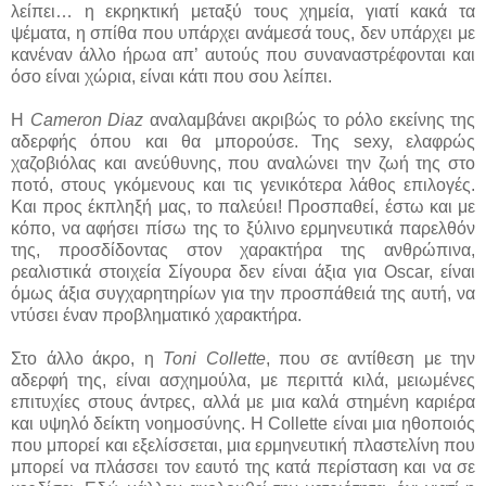
λείπει… η εκρηκτική μεταξύ τους χημεία, γιατί κακά τα
ψέματα, η σπίθα που υπάρχει ανάμεσά τους, δεν υπάρχει με
κανέναν άλλο ήρωα απ’ αυτούς που συναναστρέφονται και
όσο είναι χώρια, είναι κάτι που σου λείπει.
Η
Cameron Diaz
αναλαμβάνει ακριβώς το ρόλο εκείνης της
αδερφής όπου και θα μπορούσε. Της sexy, ελαφρώς
χαζοβιόλας και ανεύθυνης, που αναλώνει την ζωή της στο
ποτό, στους γκόμενους και τις γενικότερα λάθος επιλογές.
Και προς έκπληξή μας, το παλεύει! Προσπαθεί, έστω και με
κόπο, να αφήσει πίσω της το ξύλινο ερμηνευτικά παρελθόν
της, προσδίδοντας στον χαρακτήρα της ανθρώπινα,
ρεαλιστικά στοιχεία Σίγουρα δεν είναι άξια για Oscar, είναι
όμως άξια συγχαρητηρίων για την προσπάθειά της αυτή, να
ντύσει έναν προβληματικό χαρακτήρα.
Στο άλλο άκρο, η
Toni Collette
, που σε αντίθεση με την
αδερφή της, είναι ασχημούλα, με περιττά κιλά, μειωμένες
επιτυχίες στους άντρες, αλλά με μια καλά στημένη καριέρα
και υψηλό δείκτη νοημοσύνης. Η Collette είναι μια ηθοποιός
που μπορεί και εξελίσσεται, μια ερμηνευτική πλαστελίνη που
μπορεί να πλάσσει τον εαυτό της κατά περίσταση και να σε