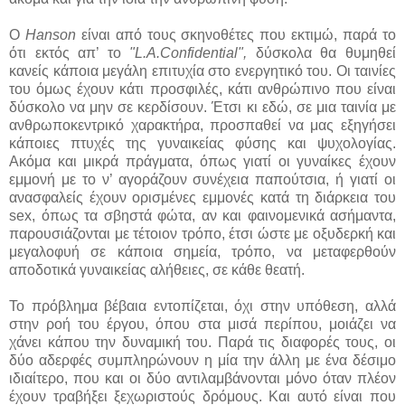
O
Hanson
είναι από τους σκηνοθέτες που εκτιμώ, παρά το
ότι εκτός απ’ το
"L.A.Confidential",
δύσκολα θα θυμηθεί
κανείς κάποια μεγάλη επιτυχία στο ενεργητικό του. Οι ταινίες
του όμως έχουν κάτι προσφιλές, κάτι ανθρώπινο που είναι
δύσκολο να μην σε κερδίσουν. Έτσι κι εδώ, σε μια ταινία με
ανθρωποκεντρικό χαρακτήρα, προσπαθεί να μας εξηγήσει
κάποιες πτυχές της γυναικείας φύσης και ψυχολογίας.
Ακόμα και μικρά πράγματα, όπως γιατί οι γυναίκες έχουν
εμμονή με το ν’ αγοράζουν συνέχεια παπούτσια, ή γιατί οι
ανασφαλείς έχουν ορισμένες εμμονές κατά τη διάρκεια του
sex, όπως τα σβηστά φώτα, αν και φαινομενικά ασήμαντα,
παρουσιάζονται με τέτοιον τρόπο, έτσι ώστε με οξυδερκή και
μεγαλοφυή σε κάποια σημεία, τρόπο, να μεταφερθούν
αποδοτικά γυναικείας αλήθειες, σε κάθε θεατή.
Το πρόβλημα βέβαια εντοπίζεται, όχι στην υπόθεση, αλλά
στην ροή του έργου, όπου στα μισά περίπου, μοιάζει να
χάνει κάπου την δυναμική του. Παρά τις διαφορές τους, οι
δύο αδερφές συμπληρώνουν η μία την άλλη με ένα δέσιμο
ιδιαίτερο, που και οι δύο αντιλαμβάνονται μόνο όταν πλέον
έχουν τραβήξει ξεχωριστούς δρόμους. Και αυτό είναι που