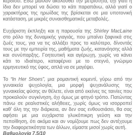
κερδίσει. Εδώ μάλλον ακολουθεί την μετριότητα, όχι γιατί η
ίδια δεν μπορεί να δώσει το κάτι παραπάνω, αλλά γιατί ο
χαρακτήρας της ηρωίδας της βρίσκεται σε μια υποτονική
κατάσταση, με μικρές συναισθηματικές μεταβολές.
Ευχάριστη έκπληξη και η παρουσία της
Shirley MacLaine
στο ρόλο της δυναμικής γιαγιάς, που μπαίνει ξαφνικά στις
ζωές τους, για να τις αλλάξει προς το καλύτερο, δίνοντάς
τους με την εμπειρία της, μαθήματα ζωής, κατανόησης αλλά
και συνύπαρξης. Γοητευτική και αγέρωχη, χωρίς να κάνει
κάτι το ιδιαίτερο, καταφέρνει με το στεγνό, γνώριμο
ερμηνευτικό της ύφος, απλά να σε μαγέψει.
Το
“In Her Shoes”,
μια ρομαντική κομεντί, γύρω από την
γυναικεία ψυχολογία, μια μορφή ψυχανάλυσης της
γυναικείας φύσης αν θέλετε, είναι από εκείνες τις ταινίες που
προκαλούν συγκίνηση, όχι όμως με φτηνό τρόπο. Πατώντας
πάνω σε ρεαλιστικές αλήθειες, χωρίς όμως να ισορροπεί
καθ’ όλη της την διάρκεια, αν δεν σας ενθουσιάσει, θα σας
αφήσει με μια ευχάριστα γλυκόπικρη γεύση και την
πεποίθηση, ότι ακόμα και αν νομίζουμε πως δεν αντέχουμε
την διαφορετικότητα των άλλων, είμαστε μισοί χωρίς αυτή.
Βαθμολογία 7,5/10