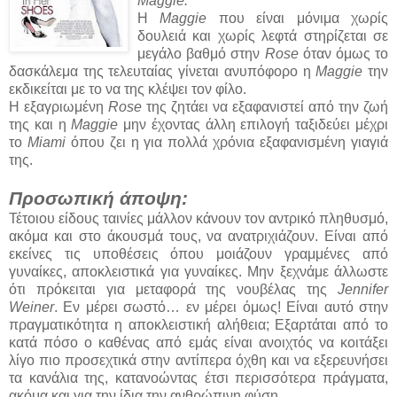
Maggie.
Η
Maggie
που είναι μόνιμα χωρίς
δουλειά και χωρίς λεφτά στηρίζεται σε
μεγάλο βαθμό στην
Rose
όταν όμως το
δασκάλεμα της τελευταίας γίνεται ανυπόφορο η
Maggie
την
εκδικείται με το να της κλέψει τον φίλο.
Η εξαγριωμένη
Rose
της ζητάει να εξαφανιστεί από την ζωή
της και η
Maggie
μην έχοντας άλλη επιλογή ταξιδεύει μέχρι
το
Miami
όπου ζει η για πολλά χρόνια εξαφανισμένη γιαγιά
της.
Προσωπική άποψη:
Τέτοιου είδους ταινίες μάλλον κάνουν τον αντρικό πληθυσμό,
ακόμα και στο άκουσμά τους, να ανατριχιάζουν. Είναι από
εκείνες τις υποθέσεις όπου μοιάζουν γραμμένες από
γυναίκες, αποκλειστικά για γυναίκες. Μην ξεχνάμε άλλωστε
ότι πρόκειται για μεταφορά της νουβέλας της
Jennifer
Weiner
. Εν μέρει σωστό… εν μέρει όμως! Είναι αυτό στην
πραγματικότητα η αποκλειστική αλήθεια; Εξαρτάται από το
κατά πόσο ο καθένας από εμάς είναι ανοιχτός να κοιτάξει
λίγο πιο προσεχτικά στην αντίπερα όχθη και να εξερευνήσει
τα κανάλια της, κατανοώντας έτσι περισσότερα πράγματα,
ακόμα και για την ίδια την ανθρώπινη φύση.