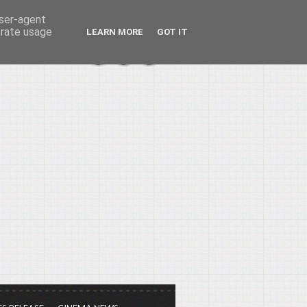
user-agent
erate usage
LEARN MORE
GOT IT