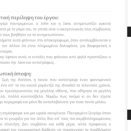
τική περίληψη του έργου:
γάρι παντρεμένων, ο
John
και η
Jane,
αντιμετωπίζει αρκετά
τα με το γάμο του, τα οποία ούτε ο οικογενειακός τους σύμβουλος
α τους βοηθήσει να τα αντιμετωπίσουν.
λήματα αυτά φτάνουν στο αποκορύφωμα, όταν αντιλαμβάνονται ο
 τον άλλον ότι είναι πληρωμένοι δολοφόνοι, για διαφορετική ο
εταιρία.
ην έφτανε αυτό, οι εντολές που φτάνουν από ψηλά προστάζουν ο
τώσει την
Jane
και αντιστρόφως.
πική άποψη:
ν ζωή της
Aniston,
η ταινία που κατέστρεψε έναν φαινομενικά
ένα απ’ τα πιο καυτά ρομάντζα της showbiz τα τελευταία χρόνια,
ρων πρωταγωνιστών της μεγάλης οθόνης, που οδήγησε σε μεγάλη
λλά, πολλά κουτσούβελα. Νομίζω πως ακόμα κι αν δεν είχατε
την περιγραφή και μόνο θα καταλαβαίνατε για ποια ταινία μιλάω.
η ατμόσφαιρα και μια ωραία οικογένεια. Παντρεμένο ζευγάρι όπου
 να το γνωρίζει για τον άλλο, δύο απ’ τους πιο ακριβοπληρωμένους
του πλανήτη. Δεν συμβαίνει και κάθε μέρα, αλλά προφανώς ο
λαφρη και χιουμοριστική διάθεση, να προσεγγίσει τα προβλήματα