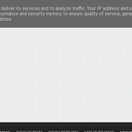
deliver its services and to analyze traffic. Your IP address and 
νών...
formance and security metrics to ensure quality of service, gen
abuse.
ια τον πολιτισμό, σε κάθε του μορφή και έκταση...