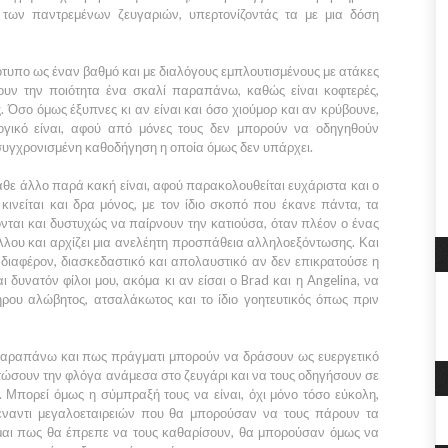
 των παντρεμένων ζευγαριών, υπερτονίζοντάς τα με μια δόση
τότυπο ως έναν βαθμό και με διαλόγους εμπλουτισμένους με ατάκες
ζουν την ποιότητα ένα σκαλί παραπάνω, καθώς είναι κοφτερές,
ς. Όσο όμως έξυπνες κι αν είναι και όσο χιούμορ και αν κρύβουνε,
ογικό είναι, αφού από μόνες τους δεν μπορούν να οδηγηθούν
συγχρονισμένη καθοδήγηση η οποία όμως δεν υπάρχει.
 κάθε άλλο παρά κακή είναι, αφού παρακολουθείται ευχάριστα και ο
ινείται και δρα μόνος, με τον ίδιο σκοπό που έκανε πάντα, τα
ται και δυστυχώς να παίρνουν την κατιούσα, όταν πλέον ο ένας
λλου και αρχίζει μια ανελέητη προσπάθεια αλληλοεξόντωσης. Και
διαφέρον, διασκεδαστικό και απολαυστικό αν δεν επικρατούσε η
ι δυνατόν φίλοι μου, ακόμα κι αν είσαι ο
Brad
και η
Angelina
, να
ήρου αλώβητος, ατσαλάκωτος και το ίδιο γοητευτικός όπως πριν
 παραπάνω και πως πράγματι μπορούν να δράσουν ως ευεργετικό
ώσουν την φλόγα ανάμεσα στο ζευγάρι και να τους οδηγήσουν σε
 Μπορεί όμως η σύμπραξή τους να είναι, όχι μόνο τόσο εύκολη,
έναντι μεγαλοεταιρειών που θα μπορούσαν να τους πάρουν τα
ομαι πως θα έπρεπε να τους καθαρίσουν, θα μπορούσαν όμως να