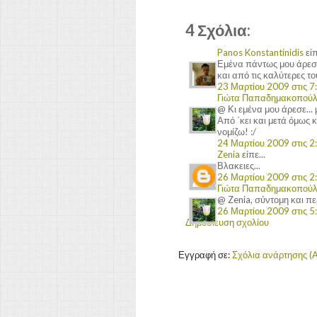
4 Σχόλια:
Panos Konstantinidis
είπ
Εμένα πάντως μου άρεσε (
και από τις καλύτερες το
23 Μαρτίου 2009 στις 7:
Γιώτα Παπαδημακοπού
@ Κι εμένα μου άρεσε... μ
Από ΄κει και μετά όμως 
νομίζω! :/
24 Μαρτίου 2009 στις 2:
Zenia
είπε...
Βλακειες...
26 Μαρτίου 2009 στις 2:
Γιώτα Παπαδημακοπού
@ Zenia, σύντομη και περ
26 Μαρτίου 2009 στις 5:
Δημοσίευση σχολίου
Εγγραφή σε:
Σχόλια ανάρτησης (