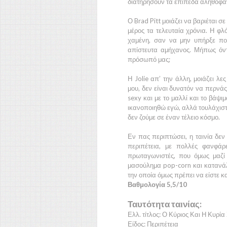
διατηρήσουν τα επίπεδα αληθοφάν
Ο
Brad Pitt
μοιάζει να βαριέται σε
μέρος τα τελευταία χρόνια. Η φλ
χαμένη, σαν να μην υπήρξε ποτέ
απίστευτα αμήχανος. Μήπως όντ
πρόσωπό μας;
Η
Jolie
απ’ την άλλη, μοιάζει λε
μου, δεν είναι δυνατόν να περνά
sexy και με το μαλλί και το βάψι
ικανοποιηθώ εγώ, αλλά τουλάχιστο
δεν ζούμε σε έναν τέλειο κόσμο.
Εν πας περιπτώσει, η ταινία δεν
περιπέτεια, με πολλές φανφά
πρωταγωνιστές, που όμως μαζί
μασούλημα pop-corn και κατανάλω
την οποία όμως πρέπει να είστε κ
Βαθμολογία 5,5/10
Ταυτότητα ταινίας:
Ελλ. τίτλος: Ο Κύριος Και Η Κυρία
Είδος: Περιπέτεια