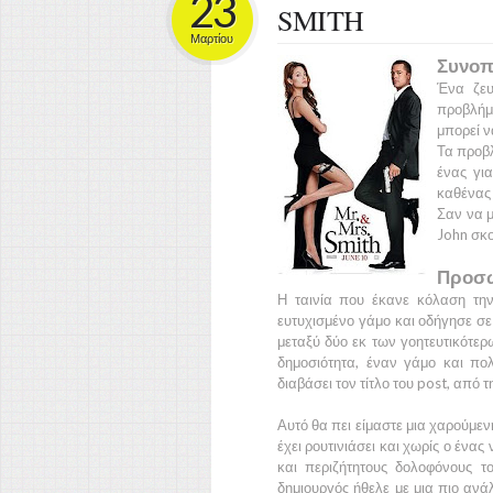
23
SMITH
Μαρτίου
Συνοπ
Ένα ζευ
προβλήμα
μπορεί ν
Τα προβ
ένας για
καθένας 
Σαν να μ
John
σκο
Προσω
Η ταινία που έκανε κόλαση τη
ευτυχισμένο γάμο και οδήγησε σε 
μεταξύ δύο εκ των γοητευτικότε
δημοσιότητα, έναν γάμο και πο
διαβάσει τον τίτλο του post, από 
Αυτό θα πει είμαστε μια χαρούμεν
έχει ρουτινιάσει και χωρίς ο ένας
και περιζήτητους δολοφόνους 
δημιουργός ήθελε με μια πιο ανά