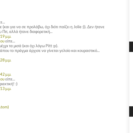
ε...
και για να σε προλάβω, όχι διότι παίζει η Jolie :)). Δεν ήτανε
υ Πιτ, αλλά ήτανε διαφορετική...
19 μ.μ.
λου
είπε...
έχρι τα μισά (και όχι λόγω Pitt :p).
κάπου το πράγμα άρχισε να γίνεται γελοίο και κουραστικό...
28 μ.μ.
42 μ.μ.
λου
είπε...
ιεκτική! :)
13 μ.μ.
Atom)