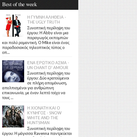
Best of the week
Η ΓΥΜΝΗ ΑΛΗΘΕΙΑ -
THE UGLY TRUTH
Συνοπτική περίληψη του
έργου: Η Abby είναι μια
παραγωγός εκπομπών
και πολύ ρομαντική. Ο Mike είναι ένας
παραδοσιακός τηλεοπτικός τύπος ο
οπ...
ΕΝΑ ΕΡΩΤΙΚΟ ΑΣΜΑ -
UN CHANT D' AMOUR
Συνοπτική περίληψη του
έργου: Δύο κρατούμενοι
σε πλήρη απομόνωση,
απελπισμένοι για ανθρώπινη
επικοινωνία, με έναν λεπτό τοίχο να
τους ...
Η ΧΙΟΝΑΤΗ ΚΑΙ Ο
ΚΥΝΗΓΟΣ - SNOW
WHITE AND THE
HUNTSMAN
Συνοπτική περίληψη του
έργου: Η μάγισσα Ravenna παντρεύεται