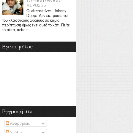
ΤΟΥ HOLLYWOOD -
ΜΕΡΟΣ 2ο
Οι alternative: - Johnny
Depp: Δεν εκπροσωπεί
του κλασσικούς ωραίους σε καμία
περίπτωση όμως έχει αυτό το κάτι. Πείτε
το τύπο, πείτε τ...
Έγινες μέλος;
Εγγραφή στο
Αναρτήσεις
Σχόλια