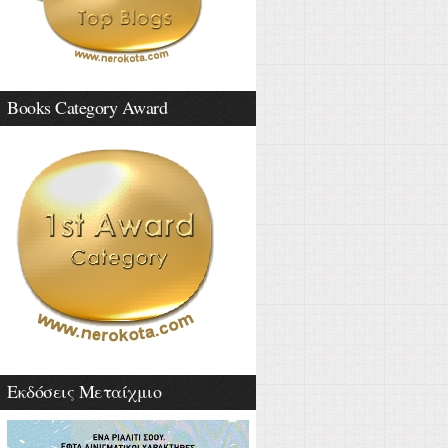
Books Category Award
Εκδόσεις Μεταίχμιο