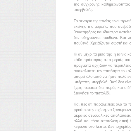
της σύγχρονης καθημερινότητας
υπερβολής.
Το σενάριο της ταινίας είναι πρω
εκείνης της μορφής, που ανεβά
θανατηφόρες και ιδιαίτερα αστείε
δεν οδηγούνται πουθενά. Και λ
πουθενά. Χρειάζονται σωστή και 
Κι αν μέχρι τα μισά της, η ταινία
κάθε πράκτορας από μεριάς του κ
πράγματα αρχίζουν να περιπλέκον
ανακαλύπτει την ταυτότητα του ά
μπορεί όλο αυτό να ήταν πολύ εν
υπέρτατη υπερβολή. Γιατί δεν είνα
έχεις περάσει δια πυρός και σιδ
ξεκινήσει το πιστολίδι.
Και πες ότι παραλείπεις όλα τα
φρούτο στην σχέση, να ξαναφουντ
ακραίες σεξουαλικές απολαύσεις.
αλλά και τόσο αποτελεσματική 
κεφάλια στο λεπτό; Δεν ισχυρίζ