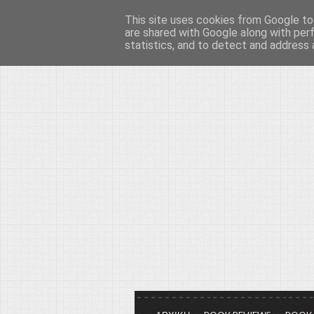
This site uses cookies from Google to 
Το μεγαλείο των Τεχ
are shared with Google along with per
statistics, and to detect and address 
Είμαστε πάντα εδώ για να μιλάμε γ