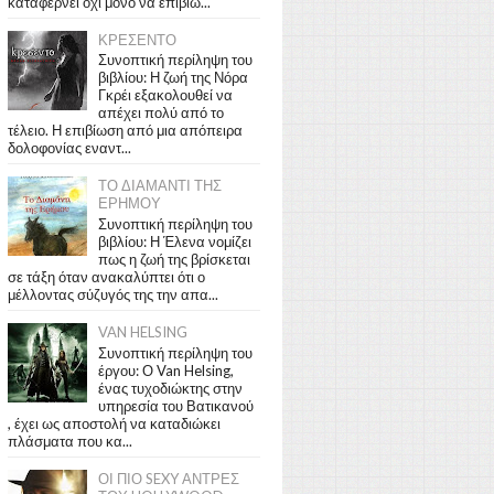
καταφέρνει όχι μόνο να επιβιώ...
ΚΡΕΣΕΝΤΟ
Συνοπτική περίληψη του
βιβλίου: Η ζωή της Νόρα
Γκρέι εξακολουθεί να
απέχει πολύ από το
τέλειο. Η επιβίωση από μια απόπειρα
δολοφονίας εναντ...
ΤΟ ΔΙΑΜΑΝΤΙ ΤΗΣ
ΕΡΗΜΟΥ
Συνοπτική περίληψη του
βιβλίου: Η Έλενα νομίζει
πως η ζωή της βρίσκεται
σε τάξη όταν ανακαλύπτει ότι ο
μέλλοντας σύζυγός της την απα...
VAN HELSING
Συνοπτική περίληψη του
έργου: Ο Van Helsing,
ένας τυχοδιώκτης στην
υπηρεσία του Βατικανού
, έχει ως αποστολή να καταδιώκει
πλάσματα που κα...
ΟΙ ΠΙΟ SEXY ΑΝΤΡΕΣ