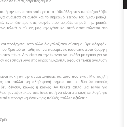
ειας σε ένα αξιοπρεπές σημείο.
 αυτή την ταινία περισσότερο από κάθε άλλη στην οποία έχει λάβει
όγα ανάμεσα σε αυτόν και το σημερινό, έτερόν του ήμισυ μοιάζει
, ενώ ιδιαίτερα στις σκηνές που μοιράζεται μαζί της, μοιάζει
ως τελικά οι τύψεις μας κηνυγάνε και αυτό αποτυπώνεται στο
ς και προέρχεται από άλλο διαγαλαξιακό σύστημα. Βρε αδερφάκι
ς του Χριστού τα πάθη και να παραμένεις τόσο απίστευτα όμορφη,
μο στην πένα. Δεν είπα να την έκαναν να μοιάζει με φρικιό για να
ν ας έσπαγε λίγο στις άκρες η μιζανπλί, αφού σε τελική ανάλυση,
 είναι κακή αν την αντιμετωπίσεις ως αυτό που είναι. Μια σαχλή
ρες και πολλά μη αληθοφανή σημεία και με δύο λαμπερούς
 δεν δένουν, καλώς ή κακώς. Αν θέλετε απλά μια ταινία για
ση αναψυκτικών τότε ίσως αυτή να είναι μια καλή επιλογή, για
αι πάλι προσγειωμένοι χωρίς πολλές, πολλές αξιώσεις.
 Σμίθ