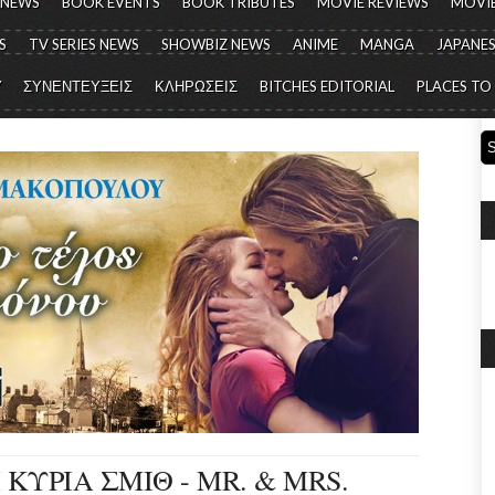
 NEWS
BOOK EVENTS
BOOK TRIBUTES
MOVIE REVIEWS
MOVIE
S
TV SERIES NEWS
SHOWBIZ NEWS
ANIME
MANGA
JAPANES
Y
ΣΥΝΕΝΤΕΥΞΕΙΣ
ΚΛΗΡΩΣΕΙΣ
BITCHES EDITORIAL
PLACES TO
 ΚΥΡΙΑ ΣΜΙΘ - MR. & MRS.