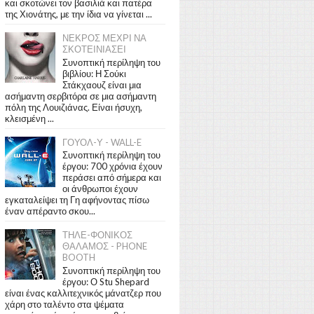
και σκοτώνει τον βασιλιά και πατέρα
της Χιονάτης, με την ίδια να γίνεται ...
ΝΕΚΡΟΣ ΜΕΧΡΙ ΝΑ
ΣΚΟΤΕΙΝΙΑΣΕΙ
Συνοπτική περίληψη του
βιβλίου: Η Σούκι
Στάκχαουζ είναι μια
ασήμαντη σερβιτόρα σε μια ασήμαντη
πόλη της Λουιζιάνας. Είναι ήσυχη,
κλεισμένη ...
ΓΟΥΟΛ-Υ - WALL-E
Συνοπτική περίληψη του
έργου: 700 χρόνια έχουν
περάσει από σήμερα και
οι άνθρωποι έχουν
εγκαταλείψει τη Γη αφήνοντας πίσω
έναν απέραντο σκου...
ΤΗΛΕ-ΦΟΝΙΚΟΣ
ΘΑΛΑΜΟΣ - PHONE
BOOTH
Συνοπτική περίληψη του
έργου: Ο Stu Shepard
είναι ένας καλλιτεχνικός μάνατζερ που
χάρη στο ταλέντο στα ψέματα