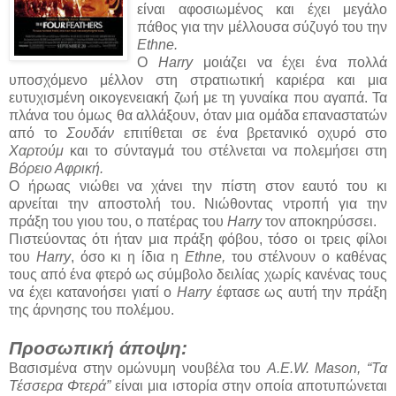
είναι αφοσιωμένος και έχει μεγάλο
πάθος για την μέλλουσα σύζυγό του την
Ethne.
Ο
Harry
μοιάζει να έχει ένα πολλά
υποσχόμενο μέλλον στη στρατιωτική καριέρα και μια
ευτυχισμένη οικογενειακή ζωή με τη γυναίκα που αγαπά. Τα
πλάνα του όμως θα αλλάξουν, όταν μια ομάδα επαναστατών
από το
Σουδάν
επιτίθεται σε ένα βρετανικό οχυρό στο
Χαρτούμ
και το σύνταγμά του στέλνεται να πολεμήσει στη
Βόρειο Αφρική.
Ο ήρωας νιώθει να χάνει την πίστη στον εαυτό του κι
αρνείται την αποστολή του. Νιώθοντας ντροπή για την
πράξη του γιου του, ο πατέρας του
Harry
τον αποκηρύσσει.
Πιστεύοντας ότι ήταν μια πράξη φόβου, τόσο οι τρεις φίλοι
του
Harry
, όσο κι η ίδια η
Ethne,
του στέλνουν ο καθένας
τους από ένα φτερό ως σύμβολο δειλίας χωρίς κανένας τους
να έχει κατανοήσει γιατί ο
Harry
έφτασε ως αυτή την πράξη
της άρνησης του πολέμου.
Προσωπική άποψη:
Βασισμένα στην ομώνυμη νουβέλα του
A.E.W. Mason, “Τα
Τέσσερα Φτερά”
είναι μια ιστορία στην οποία αποτυπώνεται