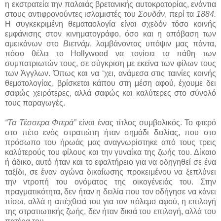
η εκστρατεία την παλαιάς βρετανικής αυτοκρατορίας, ενάντια
στους αντιφρονούντες ισλαμιστές του
Σουδάν
, περί τα
1884.
Η συγκεκριμένη θεματαολογία είναι σχεδόν τόσο κοινής
εμφάνισης στον κινηματογράφο, όσο και η απόβαση των
αμεικάνων στο
Βιετνάμ
, λαμβάνοντας υπόψιν μας πάντα,
πόσο θέλει το Hollywood να τονίσει τα πάθη των
συμπατριωτών τους, σε σύγκριση με εκείνα των φίλων τους
των Άγγλων. Όπως και να ‘χει, ανάμεσα στις ταινίες κοινής
θεματολογίας, βρίσκεται κάπου στη μέση αφού, έχουμε δει
σαφώς χειρότερες, αλλά σαφώς και καλύτερες στο σύνολό
τους παραγωγές.
“Τα Τέσσερα Φτερά”
είναι ένας τίτλος συμβολικός. Το φτερό
στο πέτο ενός στρατιώτη ήταν σημάδι δειλίας, που στο
πρόσωπο του ήρωάς μας αναγνωρίστηκε από τους τρεις
καλύτερούς του φίλους και την γυναίκα της ζωής του. Δίκαιο
ή άδικο, αυτό ήταν και το εφαλτήρειο για να οδηγηθεί σε ένα
ταξίδι, σε έναν αγώνα δικαίωσης προκειμένου να ξεπλύνει
την ντροπή του ονόματος της οικογένειάς του. Στην
πραγματικότητα, δεν ήταν η δειλία που τον οδήγησε να κάνει
πίσω, αλλά η απέχθειά του για τον πόλεμο αφού, η επιλογή
της στρατιωτικής ζωής, δεν ήταν δικιά του επιλογή, αλλά του