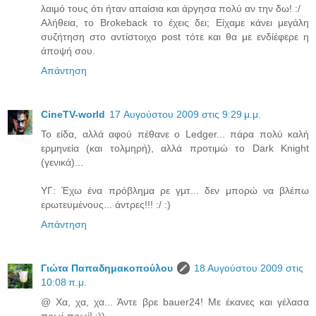
λαιμό τους ότι ήταν απαίσια και άργησα πολύ αν την δω! :/
Αλήθεια, το Brokeback το έχεις δει; Είχαμε κάνει μεγάλη
συζήτηση στο αντίστοιχο post τότε και θα με ενδίέφερε η
άποψή σου.
Απάντηση
CineTV-world
17 Αυγούστου 2009 στις 9:29 μ.μ.
Το είδα, αλλά αφού πέθανε ο Ledger... πάρα πολύ καλή
ερμηνεία (και τολμηρή), αλλά προτιμώ το Dark Knight
(γενικά)...
ΥΓ: Έχω ένα πρόβλημα ρε γμτ... δεν μπορώ να βλέπω
ερωτευμένους... άντρες!!! :/ :)
Απάντηση
Γιώτα Παπαδημακοπούλου
18 Αυγούστου 2009 στις
10:08 π.μ.
@ Χα, χα, χα... Άντε βρε bauer24! Με έκανες και γέλασα