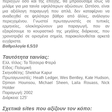
περιοχών όσο και της εποχής, θα μπροούσαμε ίσως να
μιλάμε για μια ταινία υψηλότερων αξιώσεων. Ωστόσο, είναι
μια αξιόλογη παραγωγή που απλά, δεν καταφέρνει να
αναδειχθεί σε ψηλότερο βάθρο από άλλες, ανάλογου
περιεχομένου. Γνωστοί πρωταγωνιστές σε τυπικές
ερμηνείες, ολοκληρώνουν μια παραγωγή, που αν
εξαιρέσουμε το κουραστικό της μεγάλης διάρκειας, που
χρονοτριβεί σε ορισμένα σημεία, παρακολουθείται αρκετά
ευχάριστα.
Βαθμολογία 6,5/10
Ταυτότητα ταινίας:
Ελλ. τίτλος: Τα Τέσσερα Φτερά
Είδος: Πολεμική
Σκηνοθέτης: Shekhar Kapur
Πρωταγωνιστές: Heath Ledger, Wes Bentley, Kate Hudson,
Djimon Hounsou, Michael Sheen, Laila Rouass, Nick
Holder
Παραγωγή: 2002
Διάρκεια: 125’
Σχετικά sites που αξίζουν τον κόπο: