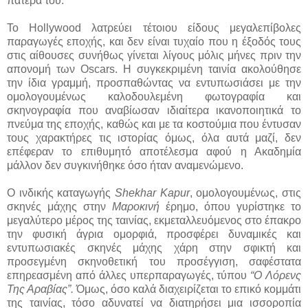
πατέρα του.
Το Hollywood λατρεύει τέτοιου είδους μεγαλεπίβολες
παραγωγές εποχής, και δεν είναι τυχαίο που η έξοδός τους
στις αίθουσες συνήθως γίνεται λίγους μόλις μήνες πριν την
απονομή των Oscars. Η συγκεκριμένη ταινία ακολούθησε
την ίδια γραμμή, προσπαθώντας να εντυπωσιάσει με την
ομολογουμένως καλοδουλεμένη φωτογραφία και
σκηνογραφία που αναβίωσαν ιδιαίτερα ικανοποιητικά το
πνεύμα της εποχής, καθώς και με τα κοστούμια που έντυσαν
τους χαρακτήρες τις ιστορίας όμως, όλα αυτά μαζί, δεν
επέφεραν το επιθυμητό αποτέλεσμα αφού η Ακαδημία
μάλλον δεν συγκινήθηκε όσο ήταν αναμενώμενο.
Ο ινδικής καταγωγής
Shekhar Kapur
, ομολογουμένως, στις
σκηνές μάχης στην
Μαροκινή
έρημο, όπου γυρίστηκε το
μεγαλύτερο μέρος της ταινίας, εκμεταλλευόμενος στο έπακρο
την φυσική άγρια ομορφιά, προσφέρει δυναμικές και
εντυπωσιακές σκηνές μάχης χάρη στην σφικτή και
προσεγμένη σκηνοθετική του προσέγγιση, σαφέστατα
επηρεασμένη από άλλες υπερπαραγωγές, τύπου
“Ο Λόρενς
Της Αραβίας”.
Όμως, όσο καλά διαχειρίζεται το επικό κομμάτι
της ταινίας, τόσο αδυνατεί να διατηρήσει μια ισσοροπία