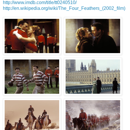
http://www.imdb.com/title/tt0240510/
http://en.wikipedia.org/wiki/The_Four_Feathers_(2002_film)