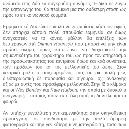
ανάμεσα στις δύο εν συγκρούση δυνάμεις. Ειδικά δε λόγω
της καταγωγής του, θα περίμενα μια πιο ουδέτερη στάση ως
προς το επικοινωνιακό κομμάτι.
Ερμηνευτικά δεν είναι εύκολο να ξεχωρίσεις κάποιον αφού,
δεν υπάρχει κάποια πολύ σπουδαία ερμηνεία, αν όμως
αναγκαστείς να το κάνεις, μάλλον θα επιλέξεις των
δευτεραγωνιστή
Djimon Hounsou
που μπορεί να μην είναι
πρώτο όνομα, όμως καταφέρνει να διαχειριστεί την
σημαντικότητα του χαρακτήρα του, ως προς τον επηρεασμό
της προσωπικότητας του κεντρικού ήρωα και καά συνέπεια,
των πράξεών του και της μελλοντικής του ζωής. Στον
κεντρικό ρόλο ο συγχωρεμένος πια, σε μια καλή μεν,
διεκπεραιωτική δε παρουσία και σίγουρα, όχι ανάλογης
αξίας με αυτές που προσέφερε μελλοντικά. Στην ίδια κλίμακα
και οι
Wes Bentley
και
Kate Hudson,
την οποία με δυσκολία
αναγνωρίζει κάποιος πίσω από όλη αυτή τη δαντέλα και τα
φουρώ.
Αν υπήρχε μεγαλύτερη αντικειμενικότητα στην σκηνοθετική
προσέγγιση, σε συνδυασμό με την πολύ όμορφη
φωτογραφία και την γενικότερη κινηματογράφιση, τόσο των