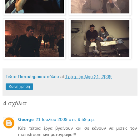
Γιώτα Παπαδημακοπούλου
at
Τρίτη, Ιουλίου 21, 2009
Κοινή χρήση
4 σχόλια:
George
21 Ιουλίου 2009 στις 9:59 μ.μ.
Κάτι τέτοια έργα βγαίνουν και σε κάνουν να μισείς τον
mainstreem κινηματογράφο!!!