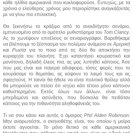
κάθε ηλίθια αμερικανιά που κυκλοφορούσε. Ευτυχώς, με τα
χρόνια ο ελεύθερος χρόνος μου περιορίστηκε αναγκάζοντάς
με να γίνω πιο επιλεκτική.
Θα ξεκινήσω το κράξιμο από το ανεκδιήγητο σενάριο,
εμπνευσμένο από το ομότιτλο μυθιστόρημα του
Tom Clancy
.
Ας το χωνέψουν επιτέλους οι σεναριογράφοι. Βαρεθήκαμε
να βλέπουμε το ξέσπασμα του πολέμου ανάμεσα σε
Αμερική
και
Ρωσία
για το ποια από τις δύο θα αποκτήσει την
κυριαρχία του πλανήτη. Έχει καταντήσει κουραστικό και
μονότονο, δηλαδή έλεος πια, ας μας λυπηθεί κάποιος. Άσε
που μας είναι και παγερά αδιάφορο, τόσες φορές που το
κουράσαμε το θεματάκι, ας κόψουν το λαιμό τους και ας
σφαχτούνε. Η ταινία θα ήθελε να είναι πολιτικό θρίλερ αλλά
θα μπορούσε να πείσει ότι ισχύει κάτι τέτοιο μόνο κάποιον
καθυστερημένο. Εκτός όλων των άλλων, είναι τόσο
μπερδεμένο και ασύνδετο, που δύσκολα θα πειθόταν
κάποιος για την πιθανότητα αληθοφάνειάς του.
Τι να σου κάνει και αυτός ο άμοιρος
Phil Alden Robinson
.
Μην αναρωτιέστε, ο σκηνοθέτης είναι, του οποίου η μοίρα
έκτοτε αγνοείται. Το μόνο θετικό σε κάθε αμερικανικό