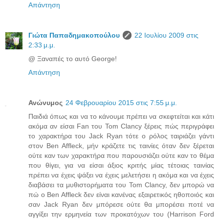
Απάντηση
Γιώτα Παπαδημακοπούλου
22 Ιουλίου 2009 στις
2:33 μ.μ.
@ Ξαναπές το αυτό George!
Απάντηση
Ανώνυμος
24 Φεβρουαρίου 2015 στις 7:55 μ.μ.
Παιδιά όπως και να το κάνουμε πρέπει να σκεφτείται και κάτι
ακόμα αν είσαι Fan του Tom Clancy ξέρεις πώς περιγράφει
το χαρακτήρα του Jack Ryan τότε ο ρόλος ταιριάζει γάντι
στον Ben Affleck, μήν κράζετε τις ταινίες όταν δεν ξέρεται
ούτε καν των χαρακτήρα που παρουσιάζει ούτε καν το θέμα
που θίγει, για να είσαι άξιος κριτής μίας τέτοιας ταινίας
πρέπει να έχεις ψάξει να έχεις μελετήσει η ακόμα και να έχεις
διαβάσει τα μυθιστορήματα του Tom Clancy, δεν μπορώ να
πώ ο Ben Affleck δεν είναι κανένας εξαιρετικός ηθοποιός και
σαν Jack Ryan δεν μπόρεσε ούτε θα μπορέσει ποτέ να
αγγίξει την ερμηνεία των προκατόχων του (Harrison Ford