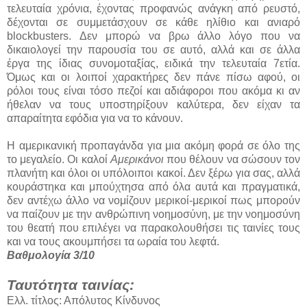
τελευταία χρόνια, έχοντας προφανώς ανάγκη από ρευστό,
δέχονται σε συμμετάσχουν σε κάθε ηλίθιο και ανιαρό
blockbusters. Δεν μπορώ να βρω άλλο λόγο που να
δικαιολογεί την παρουσία του σε αυτό, αλλά και σε άλλα
έργα της ίδιας συνομοταξίας, ειδικά την τελευταία 7ετία.
Όμως και οι λοιποί χαρακτήρες δεν πάνε πίσω αφού, οι
ρόλοι τους είναι τόσο πεζοί και αδιάφοροι που ακόμα κι αν
ήθελαν να τους υποστηρίξουν καλύτερα, δεν είχαν τα
απαραίτητα εφόδια για να το κάνουν.
Η αμερικανική προπαγάνδα για μια ακόμη φορά σε όλο της
το μεγαλείο. Οι καλοί
Αμερικάνοι
που θέλουν να σώσουν τον
πλανήτη και όλοι οι υπόλοιποι κακοί. Δεν ξέρω για σας, αλλά
κουράστηκα και μπούχτησα από όλα αυτά και πραγματικά,
δεν αντέχω άλλο να νομίζουν μερικοί-μερικοί πως μπορούν
να παίζουν με την ανθρώπινη νοημοσύνη, με την νοημοσύνη
του θεατή που επιλέγει να παρακολουθήσει τις ταινίες τους
και να τους ακουμπήσει τα ωραία του λεφτά.
Βαθμολογία 3/10
Ταυτότητα ταινίας:
Ελλ. τίτλος: Απόλυτος Κίνδυνος