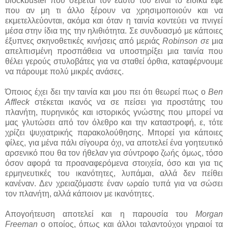
blockbuster που σέβεται τον εαυτό του είναι το ειδικά εφέ
που αν μη τι άλλο ξέρουν να χρησιμοποιούν και να
εκμετελλεύονται, ακόμα και όταν η ταινία κοντεύει να πνιγεί
μέσα στην ίδια της την ηλιθιότητα. Σε συνδυασμό με κάποιες
έξυπνες σκηνοθετικές κινήσεις από μεριάς
Robinson σε
μια
απελπισμένη προσπάθεια να υποστηρίξει μια ταινία που
θέλει γερούς στυλοβάτες για να σταθεί όρθια, καταφέρνουμε
να πάρουμε πολύ μικρές ανάσες.
Όποιος έχει δει την ταινία και μου πει ότι θεωρεί πως ο
Ben
Affleck
στέκεται ικανός να σε πείσει για προστάτης του
πλανήτη, πυρηνικός και ιστορικός γνώστης που μπορεί να
μας γλυτώσει από τον όλεθρο και την καταστροφή, ε, τότε
χρίζει ψυχιατρικής παρακολούθησης. Μπορεί για κάποιες
φίλες, για μένα πάλι σίγουρα όχι, να αποτελεί ένα γοητευτικό
αρσενικό που θα τον ήθελαν για σύντροφο ζωής όμως, τόσο
όσον αφορά τα προαναφερόμενα στοιχεία, όσο και για τις
ερμηνευτικές του ικανότητες, λυπάμαι, αλλά δεν πείθει
κανέναν. Δεν χρειαζόμαστε έναν ωραίο τυπά για να σώσει
τον πλανήτη, αλλά κάποιον με ικανότητες.
Απογοήτευση αποτελεί και η παρουσία του
Morgan
Freeman
ο οποίος, όπως και άλλοι ταλαντούχοι γηραιοί τα