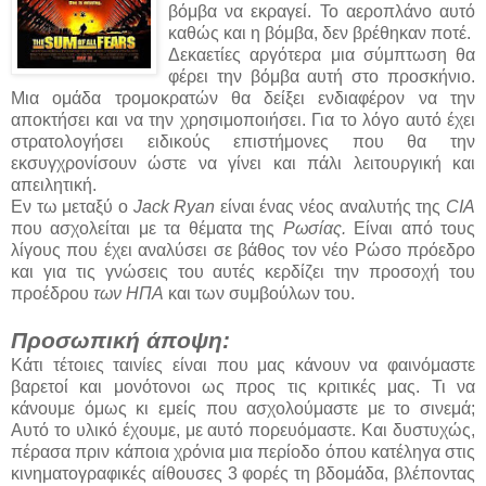
βόμβα να εκραγεί. Το αεροπλάνο αυτό
καθώς και η βόμβα, δεν βρέθηκαν ποτέ.
Δεκαετίες αργότερα μια σύμπτωση θα
φέρει την βόμβα αυτή στο προσκήνιο.
Μια ομάδα τρομοκρατών θα δείξει ενδιαφέρον να την
αποκτήσει και να την χρησιμοποιήσει. Για το λόγο αυτό έχει
στρατολογήσει ειδικούς επιστήμονες που θα την
εκσυγχρονίσουν ώστε να γίνει και πάλι λειτουργική και
απειλητική.
Εν τω μεταξύ ο
Jack Ryan
είναι ένας νέος αναλυτής της
CIA
που ασχολείται με τα θέματα της
Ρωσίας.
Είναι από τους
λίγους που έχει αναλύσει σε βάθος τον νέο Ρώσο πρόεδρο
και για τις γνώσεις του αυτές κερδίζει την προσοχή του
προέδρου
των ΗΠΑ
και των συμβούλων του.
Προσωπική άποψη:
Κάτι τέτοιες ταινίες είναι που μας κάνουν να φαινόμαστε
βαρετοί και μονότονοι ως προς τις κριτικές μας. Τι να
κάνουμε όμως κι εμείς που ασχολούμαστε με το σινεμά;
Αυτό το υλικό έχουμε, με αυτό πορευόμαστε. Και δυστυχώς,
πέρασα πριν κάποια χρόνια μια περίοδο όπου κατέληγα στις
κινηματογραφικές αίθουσες 3 φορές τη βδομάδα, βλέποντας