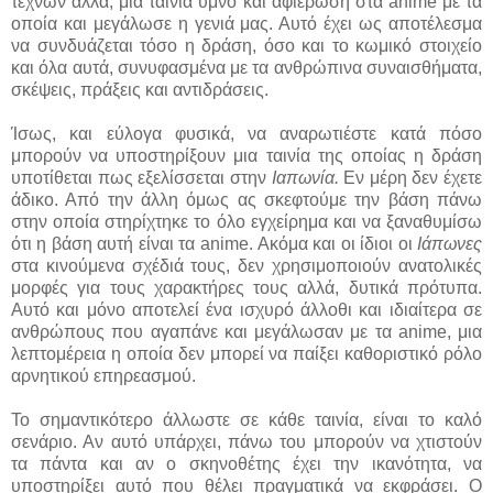
τεχνών αλλά, μια ταινία ύμνο και αφιέρωση στα anime με τα
οποία και μεγάλωσε η γενιά μας. Αυτό έχει ως αποτέλεσμα
να συνδυάζεται τόσο η δράση, όσο και το κωμικό στοιχείο
και όλα αυτά, συνυφασμένα με τα ανθρώπινα συναισθήματα,
σκέψεις, πράξεις και αντιδράσεις.
Ίσως, και εύλογα φυσικά, να αναρωτιέστε κατά πόσο
μπορούν να υποστηρίξουν μια ταινία της οποίας η δράση
υποτίθεται πως εξελίσσεται στην
Ιαπωνία.
Εν μέρη δεν έχετε
άδικο. Από την άλλη όμως ας σκεφτούμε την βάση πάνω
στην οποία στηρίχτηκε το όλο εγχείρημα και να ξαναθυμίσω
ότι η βάση αυτή είναι τα anime. Ακόμα και οι ίδιοι οι
Ιάπωνες
στα κινούμενα σχέδιά τους, δεν χρησιμοποιούν ανατολικές
μορφές για τους χαρακτήρες τους αλλά, δυτικά πρότυπα.
Αυτό και μόνο αποτελεί ένα ισχυρό άλλοθι και ιδιαίτερα σε
ανθρώπους που αγαπάνε και μεγάλωσαν με τα anime, μια
λεπτομέρεια η οποία δεν μπορεί να παίξει καθοριστικό ρόλο
αρνητικού επηρεασμού.
Το σημαντικότερο άλλωστε σε κάθε ταινία, είναι το καλό
σενάριο. Αν αυτό υπάρχει, πάνω του μπορούν να χτιστούν
τα πάντα και αν ο σκηνοθέτης έχει την ικανότητα, να
υποστηρίξει αυτό που θέλει πραγματικά να εκφράσει. Ο