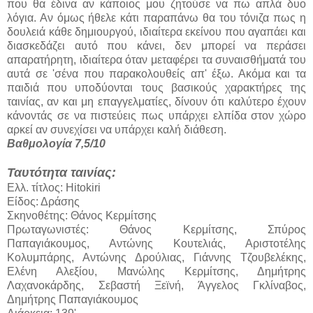
που θα έδινα αν κάποιος μου ζητούσε να πω απλά δυο
λόγια. Αν όμως ήθελε κάτι παραπάνω θα του τόνιζα πως η
δουλειά κάθε δημιουργού, ιδιαίτερα εκείνου που αγαπάει και
διασκεδάζει αυτό που κάνει, δεν μπορεί να περάσει
απαρατήρητη, ιδιαίτερα όταν μεταφέρει τα συναισθήματά του
αυτά σε 'σένα που παρακολουθείς απ' έξω. Ακόμα και τα
παιδιά που υποδύονται τους βασικούς χαρακτήρες της
ταινίας, αν και μη επαγγελματίες, δίνουν ότι καλύτερο έχουν
κάνοντάς σε να πιστεύεις πως υπάρχει ελπίδα στον χώρο
αρκεί αν συνεχίσει να υπάρχει καλή διάθεση.
Βαθμολογία 7,5/10
Ταυτότητα ταινίας:
Ελλ. τίτλος: Hitokiri
Είδος: Δράσης
Σκηνοθέτης: Θάνος Κερμίτσης
Πρωταγωνιστές: Θάνος Κερμίτσης, Σπύρος
Παπαγιάκουμος, Αντώνης Κουτελιάς, Αριστοτέλης
Κολυμπάρης, Αντώνης Δρούλιας, Γιάννης Τζουβελέκης,
Ελένη Αλεξίου, Μανώλης Κερμίτσης, Δημήτρης
Λαχανοκάρδης, Σεβαστή Ξεϊνή, Άγγελος Γκλίναβος,
Δημήτρης Παπαγιάκουμος