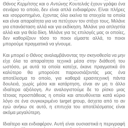
Θάνος Κερμίτσης
και ο
Αντώνης Κουτελιάς
έχουν γράψει ένα
σενάριο το οποίο, δεν είναι απλά ενδιαφέρον. Είναι πλήρες
και ισορροπημένο, έχοντας όλα εκείνα τα στοιχεία τα οποία
και είναι απαραίτητα για να πετύχουν τον στόχο τους. Μιλάνε
για επανάσταση αλλά και για εκδίκηση. Μιλάνε για απληστία
αλλά και για θεία δίκη. Μιλάνε για τις επιλογές μας οι οποίες,
δεν καθορίζουν τόσο το ποιοι είμαστε αλλά, το ποιοι
μπορούμε πραγματικά να γίνουμε.
Και μπορεί ο
Θάνος
αναλαμβάνοντας την σκηνοθεσία να μην
είχε όλα τα απαραίτητα τεχνικά μέσα στην διάθεσή του
ωστόσο, με αυτά τα οποία κατείχε, έκανε πραγματικά ότι
καλύτερο θα μπορούσε παρουσιάζοντάς μας ένα
αποτέλεσμα το οποίο, για καθαρά ερασιτεχνική πάντα
δουλειά, χωρίς μέσα και κατάρτηση, είναι αν μη τι άλλο
ιδιαίτερα αξιόλογη. Αν αναλογιστούμε δε το ρίσκο μιας
τέτοιας προσπάθειας η οποία και απευθύνεται κατά κύριο
λόγο σε ένα συγκεκριμένο target group, άσχετα από το αν
εγώ ανήκω σε αυτό, η επιτυχία του αποτέλέσματος είναι
ακόμα μεγαλύτερη.
Ιδιαίτερο και ενδιαφέρον. Αυτή είναι ουσιαστικά η περιγραφή