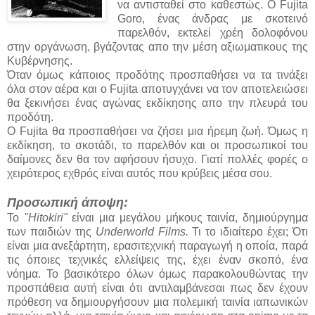
να αντισταθεί στο καθεστώς. Ο Fujita
Goro, ένας άνδρας με σκοτεινό
παρελθόν, εκτελεί χρέη δολοφόνου
στην οργάνωση, βγάζοντας απο την μέση αξιωματικους της
Κυβέρνησης.
Όταν όμως κάποιος προδότης προσπαθήσει να τα τινάξει
όλα στον αέρα και ο Fujita αποτυγχάνει να τον αποτελειώσει
θα ξεκινήσει ένας αγώνας εκδίκησης απο την πλευρά του
προδότη.
O Fujita θα προσπαθήσει να ζήσει μια ήρεμη ζωή. Όμως η
εκδίκηση, το σκοτάδι, το παρελθόν και οι προσωπικοί του
δαίμονες δεν θα τον αφήσουν ήσυχο. Γιατί πολλές φορές ο
χειρότερος εχθρός είναι αυτός που κρύβεις μέσα σου.
Προσωπική άποψη:
Το
"Hitokiri"
είναι μια μεγάλου μήκους ταινία, δημιούργημα
των παιδιών της
Underworld Films.
Τι το ιδιαίτερο έχει; Ότι
είναι μια ανεξάρτητη, ερασιτεχνική παραγωγή η οποία, παρά
τις όποιες τεχνικές ελλείψεις της, έχει έναν σκοπό, ένα
νόημα. Το βασικότερο όλων όμως παρακολουθώντας την
προσπάθεια αυτή είναι ότι αντιλαμβάνεσαι πως δεν έχουν
πρόθεση να δημιουργήσουν μια πολεμική ταινία ιαπωνικών